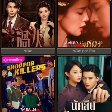
Overdo (2026) รักเกินแค้น พากย์
The First Jasmine ชายาเคียงหทัย
ไทย ซับไทย EP1-33 (จบ)
Sub EP. 40 | TH EP. 33
(2026) พากย์ไทย EP.1-40
ซับไทย
ซับไทย | พากย์ไทย
พากย์ไทย
ซับไทย
8.0
8.0
ดูซีรี่ย์ A Shop for Killers 2 ร้านลับ
Shadow Detective นักสืบในเงามืด
นักฆ่า ซีซัน 2 (2026) ซับไทย-พากย์
TH EP. 16
(2025) พากย์ไทย ซับไทย EP.1-24
ไทย