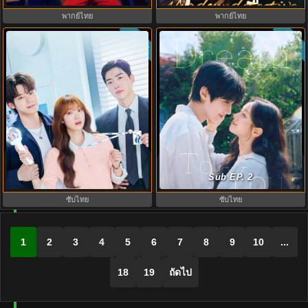
พากย์ไทย
พากย์ไทย
ซับไทย
ซับไทย
6.8
My Bias, My Boss เมื่อเมนฉันเป็น
Dream to You (2026) เติมฝันในใจ
ประธานบริษัท (2026) พากย์ไทย ซับ
เธอ พากย์ไทย ซับไทย EP1-12
Sub EP. 2
ไทย EP.1-12
ซับไทย
ซับไทย
1
2
3
4
5
6
7
8
9
10
...
18
19
ถัดไป