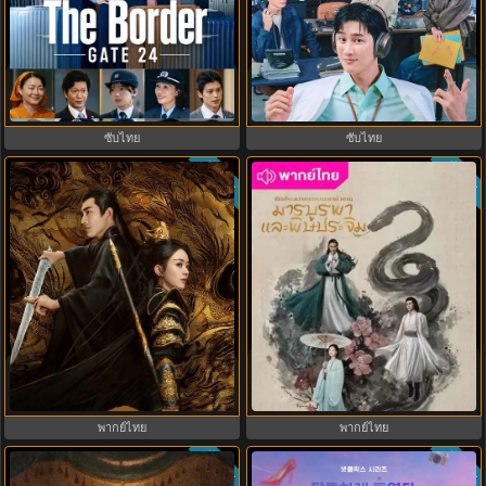
GATE24: หน่วยสกัดภัยข้ามแดน
Flex X Cop 2 คุณชายสายสืบ ซีซั่น
(2026) ซับไทย EP.1-10
2 (2026) พากย์ไทย ซับไทย EP.1-14
ซับไทย
ซับไทย
ซับไทย
ซับไทย
8.5
8.0
มังกรหยก ภาคมารบูรพาและพิษ
The Legend of ShenLi ปฐพีไร้พ่าย
ประจิม Duel on Mount Hua พากย์
(2024) พากย์ไทย ซับไทย EP.1-39
ไทย
พากย์ไทย
พากย์ไทย
ซับไทย
ซับไทย
9.0
6.0