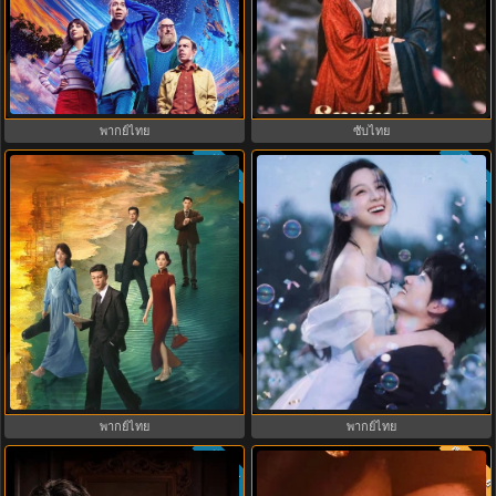
Stuart Fails to Save the Universe
Spring Over Phoenix Pond (2026)
สจ๊วตล่มแผนกู้จักรวาล (2026) พากย์
หงส์คืนบัลลังก์แค้น พากย์ไทย ซับ
ไทย ซับไทย EP.1-10
ไทย EP1-21
พากย์ไทย
ซับไทย
ซับไทย
ซับไทย
9.5
8.8
Silent Tides คลื่นลมลวง (2025)
ฤดูร้อนนิรันดร์ (2026) Never-Ending
พากย์ไทย ซับไทย EP.1-31
Summer พากย์ไทย EP.1-29
พากย์ไทย
พากย์ไทย
พากย์ไท
ซับไทย
9.7