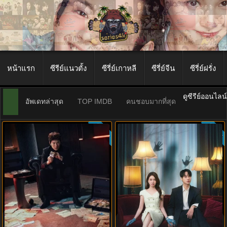
หน้าแรก
ซีรีย์แนวตั้ง
ซีรี่ย์เกาหลี
ซีรี่ย์จีน
ซีรี่ย์ฝรั่ง
ดูซีรีย์ออนไลน
อัพเดทล่าสุด
TOP IMDB
คนชอบมากที่สุด
ซับไทย
ซับไทย
5.3
The Apartment Job (2026) ท่าน
Spooky in Love (2026) สะดุดรักกุ๊ก
ประธานกำมะลอ พากย์ไทย ซับไทย