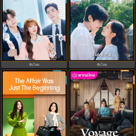
My Bias, My Boss เมื่อเมนฉันเป็น
Dream to You (2026) เติมฝันในใจ
ประธานบริษัท (2026) พากย์ไทย ซับ
เธอ พากย์ไทย ซับไทย EP1-12
Sub EP. 2
ไทย EP.1-12
ซับไทย
ซับไทย
พากย์ไท
ซับไทย
3.3
8.0
The Affair Was Just The Beginning
ทะลุเวลาปั้นฮ่องเต้ใหม่ ภาค 2
ชู้รักอำพรางเลือด (2026) พากย์ไทย
Voyage to Haihun S2 พากย์ไทย
TH EP. 48