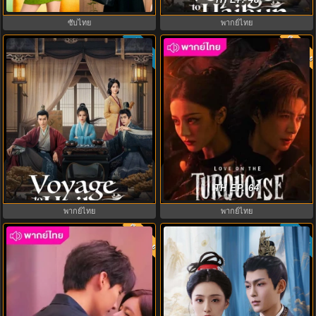
ซับไทย EP.1-8
ซับไทย
พากย์ไทย
พากย์ไท
ซับไทย
8.0
Voyage to Haihun ทะลุเวลาปั้น
ครามพิฆาต (2025) Love on the
ฮ่องเต้ใหม่ (2025) พากย์ไทย ซับไทย
Turquoise Land พากย์ไทย EP.1-32
TH EP. 64
EP.1-24
พากย์ไทย
พากย์ไทย
พากย์ไทย
ซับไทย
8.0
10.0