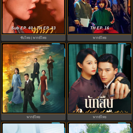
ดูซีรี่ย์ A Shop for Killers 2 ร้านลับ
The First Jasmine ชายาเคียงหทัย
นักฆ่า ซีซัน 2 (2026) ซับไทย-พากย์
Sub EP. 40 | TH EP. 33
(2026) พากย์ไทย EP.1-40
TH EP. 16
ไทย
ซับไทย | พากย์ไทย
พากย์ไทย
ซับไทย
ซับไทย
9.5
8.0
Silent Tides คลื่นลมลวง (2025)
Shadow Detective นักสืบในเงามืด
พากย์ไทย ซับไทย EP.1-31
(2025) พากย์ไทย ซับไทย EP.1-24
พากย์ไทย
พากย์ไทย
ซับไทย
ซับไทย
6.8