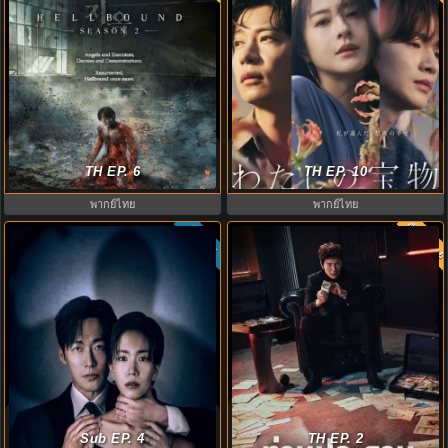
ทัณฑ์นรก 2 พากย์ไทย (2024)
เหนือรักแลกปรารถนา (2023) My
Hellbound 2 EP.1-6 (จบ)
TH EP. 6
Precious พากย์ไทย EP.1-10 (จบ)
TH EP. 10
พากย์ไทย
พากย์ไทย
พากย์ไท
ซับไทย
8.0
5.3
The Apartment Job (2026) ท่าน
The Husband (2026) คืนล่าก่อนหย่า
ประธานกำมะลอ พากย์ไทย ซับไทย
พากย์ไทย EP1-12 (จบ)
Sub EP. 4
TH EP. 2
EP1-12