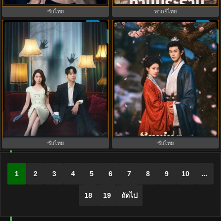
ซับไทย
พากย์ไทย
ซับไทย
ซับไทย
Spring Over Phoenix Pond (2026)
Spooky in Love (2026) สะดุดรักกุ๊ก
หงส์คืนบัลลังก์แค้น พากย์ไทย ซับ
กุ๊กกู๋ พากย์ไทย ซับไทย EP1-12
ไทย EP1-21
ซับไทย
ซับไทย
1
2
3
4
5
6
7
8
9
10
...
18
19
ถัดไป