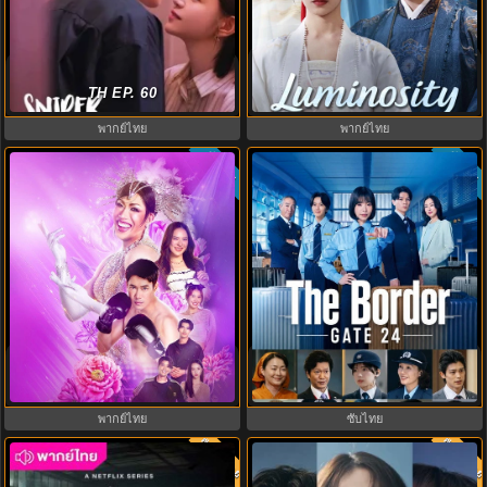
Luminosity Behind the Palace
ผสานใจเพื่อรัก (2025) Sniper
บุปผาปฏิวัติ (2025) พากย์ไทย EP.1-
Butterfly พากย์ไทย EP.1-30 (จบ)
TH EP. 60
16
พากย์ไทย
พากย์ไทย
ซับไทย
ซับไทย
My Sexy Shadow คนโหดบานฉ่ำ
GATE24: หน่วยสกัดภัยข้ามแดน
(2026) พากย์ไทย ซับไทย EP.1-10
(2026) ซับไทย EP.1-10
พากย์ไทย
ซับไทย
พากย์ไทย
พากย์ไท
7.0
6.0