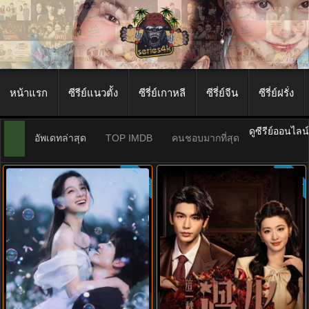
หน้าแรก
ซีรีย์แนวตั้ง
ซีรี่ย์เกาหลี
ซีรี่ย์จีน
ซีรี่ย์ฝรั่ง
ดูซีรีย์ออนไลน
อัพเดทล่าสุด
TOP IMDB
คนชอบมากที่สุด
ซับไทย
ซับไทย
8.8
ฤดูร้อนนิรันดร์ (2026) Never-Ending
Overdo (2026) รักเกินแค้น พากย์