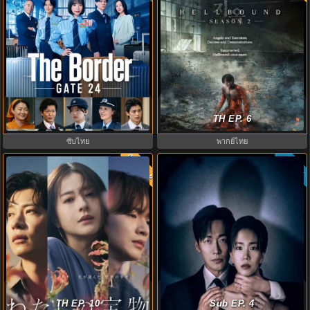
GATE24: หน่วยสกัดภัยข้ามแดน
ทัณฑ์นรก 2 พากย์ไทย (2024)
(2026) ซับไทย EP.1-10
Hellbound 2 EP.1-6 (จบ)
TH EP. 6
ซับไทย
พากย์ไทย
พากย์ไทย
ซับไทย
6.0
8.0
เหนือรักแลกปรารถนา (2023) My
The Husband (2026) คืนล่าก่อนหย่า
Precious พากย์ไทย EP.1-10 (จบ)
TH EP. 10
พากย์ไทย EP1-12 (จบ)
Sub EP. 4