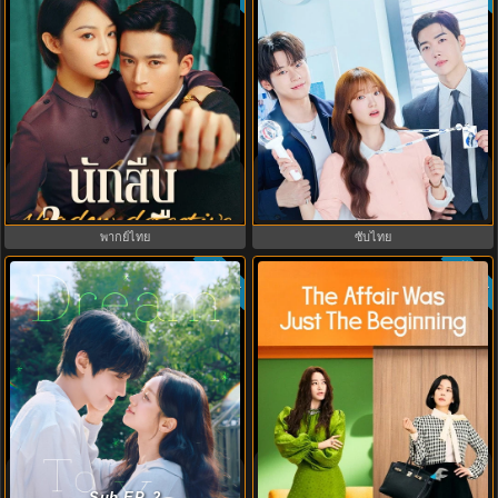
My Bias, My Boss เมื่อเมนฉันเป็น
Shadow Detective นักสืบในเงามืด
ประธานบริษัท (2026) พากย์ไทย ซับ
(2025) พากย์ไทย ซับไทย EP.1-24
ไทย EP.1-12
พากย์ไทย
ซับไทย
ซับไทย
ซับไทย
6.8
3.3
The Affair Was Just The Beginning
Dream to You (2026) เติมฝันในใจ
ชู้รักอำพรางเลือด (2026) พากย์ไทย
เธอ พากย์ไทย ซับไทย EP1-12
Sub EP. 2