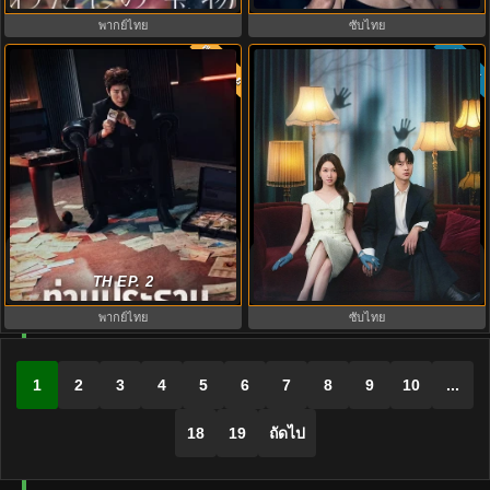
พากย์ไทย
ซับไทย
พากย์ไทย
ซับไทย
5.3
The Apartment Job (2026) ท่าน
Spooky in Love (2026) สะดุดรักกุ๊ก
ประธานกำมะลอ พากย์ไทย ซับไทย
TH EP. 2
กุ๊กกู๋ พากย์ไทย ซับไทย EP1-12
EP1-12
พากย์ไทย
ซับไทย
1
2
3
4
5
6
7
8
9
10
...
18
19
ถัดไป