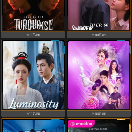
ครามพิฆาต (2025) Love on the
ผสานใจเพื่อรัก (2025) Sniper
Turquoise Land พากย์ไทย EP.1-32
TH EP. 64
Butterfly พากย์ไทย EP.1-30 (จบ)
TH EP. 60
พากย์ไทย
พากย์ไทย
ซับไทย
ซับไทย
10.0
Luminosity Behind the Palace
My Sexy Shadow คนโหดบานฉ่ำ
บุปผาปฏิวัติ (2025) พากย์ไทย EP.1-
(2026) พากย์ไทย ซับไทย EP.1-10
16
พากย์ไทย
พากย์ไทย
พากย์ไท
ซับไทย
7.0