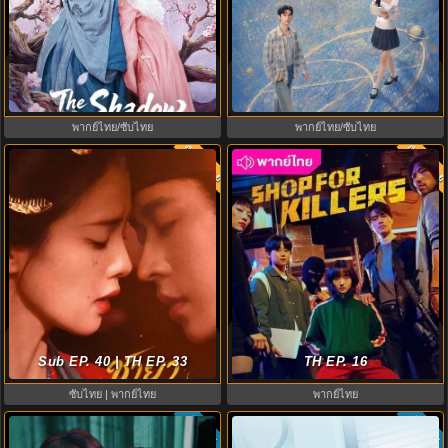
Princess Zhaoyang องค์หญิงเจา
Genius Girlfriend แฟนสาวอัจฉริยะ
หยาง (2026) พากย์ไทย ซับไทย
(2026) พากย์ไทย ซับไทย EP.1-28
EP.1-18
พากย์ไทย/ซับไทย
พากย์ไทย/ซับไทย
พากย์ไทย
พากย์ไท
9.7
8.0
ดูซีรี่ย์ A Shop for Killers 2 ร้านลับ
The First Jasmine ชายาเคียงหทัย
นักฆ่า ซีซัน 2 (2026) ซับไทย-พากย์
Sub EP. 40 | TH EP. 33
(2026) พากย์ไทย EP.1-40
TH EP. 16
ไทย
ซับไทย | พากย์ไทย
พากย์ไทย
ซับไทย
ซับไทย
8.0