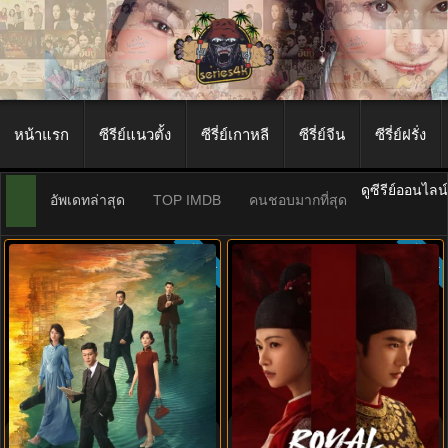
หน้าแรก
ซีรีย์แนวตั้ง
ซีรี่ย์เกาหลี
ซีรี่ย์จีน
ซีรี่ย์ฝรั่ง
ดูซีรีย์ออนไลน
อัพเดทล่าสุด
TOP IMDB
คนชอบมากที่สุด
ซับไทย
ซับไทย
9.5
9.0
Royal Betrothal (2026) สัญญาวิวาห์
Silent Tides คลื่นลมลวง (2025)
แห่งราชวงศ์ พากย์ไทย ซับไทย