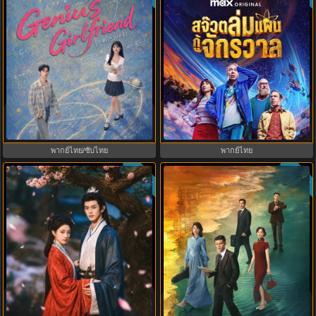
Stuart Fails to Save the Universe
Genius Girlfriend แฟนสาวอัจฉริยะ
สจ๊วตล่มแผนกู้จักรวาล (2026) พากย์
(2026) พากย์ไทย ซับไทย EP.1-28
ไทย ซับไทย EP.1-10
พากย์ไทย/ซับไทย
พากย์ไทย
ซับไทย
ซับไทย
9.5
Spring Over Phoenix Pond (2026)
Silent Tides คลื่นลมลวง (2025)
หงส์คืนบัลลังก์แค้น พากย์ไทย ซับ
พากย์ไทย ซับไทย EP.1-31