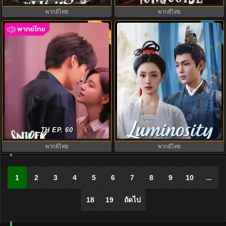
พากย์ไทย
พากย์ไทย
พากย์ไทย
ซับไทย
8.0
10.0
Luminosity Behind the Palace
ผสานใจเพื่อรัก (2025) Sniper
บุปผาปฏิวัติ (2025) พากย์ไทย EP.1-
Butterfly พากย์ไทย EP.1-30 (จบ)
TH EP. 60
16
พากย์ไทย
พากย์ไทย
1
2
3
4
5
6
7
8
9
10
...
18
19
ถัดไป