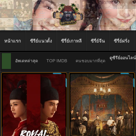
หน้าแรก
ซีรีย์แนวตั้ง
ซีรี่ย์เกาหลี
ซีรี่ย์จีน
ซีรี่ย์ฝรั่ง
ดูซีรีย์ออนไลน
อัพเดทล่าสุด
TOP IMDB
คนชอบมากที่สุด
ซับไทย
ซับไทย
9.0
9.0
Royal Betrothal (2026) สัญญาวิวาห์
Mystic Nine เก้าสกุล (2026) พากย์
แห่งราชวงศ์ พากย์ไทย ซับไทย