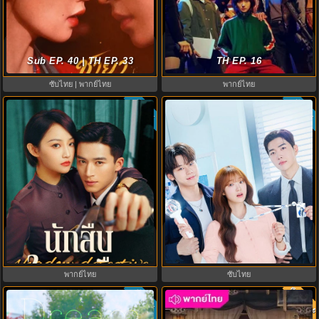
ดูซีรี่ย์ A Shop for Killers 2 ร้านลับ
The First Jasmine ชายาเคียงหทัย
นักฆ่า ซีซัน 2 (2026) ซับไทย-พากย์
Sub EP. 40 | TH EP. 33
(2026) พากย์ไทย EP.1-40
TH EP. 16
ไทย
ซับไทย | พากย์ไทย
พากย์ไทย
ซับไทย
ซับไทย
8.0
My Bias, My Boss เมื่อเมนฉันเป็น
Shadow Detective นักสืบในเงามืด
ประธานบริษัท (2026) พากย์ไทย ซับ
(2025) พากย์ไทย ซับไทย EP.1-24
ไทย EP.1-12
พากย์ไทย
ซับไทย
พากย์ไท
ซับไทย
6.8
8.0