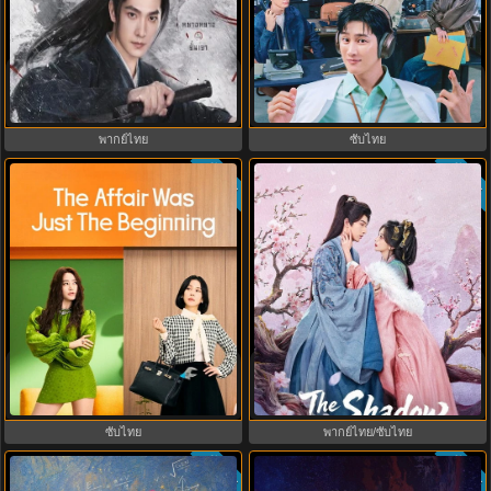
Zhan Zhao Adventures จั่นเจาตะลุย
Flex X Cop 2 คุณชายสายสืบ ซีซั่น
ยุทธภพ (2026) พากย์ไทย ซับไทย
2 (2026) พากย์ไทย ซับไทย EP.1-14
EP.1-37 (จบ)
พากย์ไทย
ซับไทย
ซับไทย
ซับไทย
3.3
8.0
The Affair Was Just The Beginning
Princess Zhaoyang องค์หญิงเจา
ชู้รักอำพรางเลือด (2026) พากย์ไทย
หยาง (2026) พากย์ไทย ซับไทย
ซับไทย EP.1-8
EP.1-18
ซับไทย
พากย์ไทย/ซับไทย
ซับไทย
ซับไทย
9.0
9.3