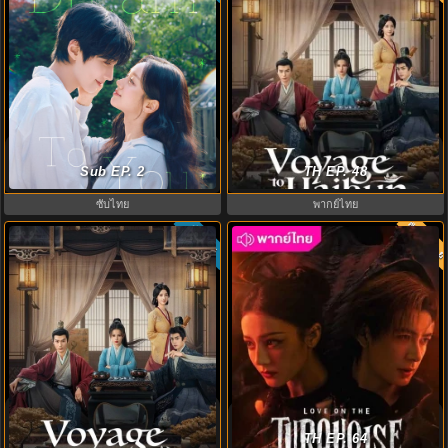
Dream to You (2026) เติมฝันในใจ
ทะลุเวลาปั้นฮ่องเต้ใหม่ ภาค 2
เธอ พากย์ไทย ซับไทย EP1-12
Sub EP. 2
Voyage to Haihun S2 พากย์ไทย
TH EP. 48
ซับไทย
พากย์ไทย
พากย์ไท
ซับไทย
8.0
Voyage to Haihun ทะลุเวลาปั้น
ครามพิฆาต (2025) Love on the
ฮ่องเต้ใหม่ (2025) พากย์ไทย ซับไทย
Turquoise Land พากย์ไทย EP.1-32
TH EP. 64
EP.1-24