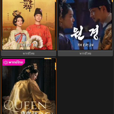
งามบุปผาสกุณา (2025) Flourished
ตำนานราชินีวอนกยอง The Queen
Peony พากย์ไทย EP.1-32 (จบ)
TH EP. 64
Who Crowns พากย์ไทย EP.1-12
TH EP. 24
พากย์ไทย
พากย์ไทย
พากย์ไทย
7.0
ราชินีอู กู้บัลลังก์ พากย์ไทย (2024)
Queen Woo EP.1-8 (จบ)
TH EP. 16