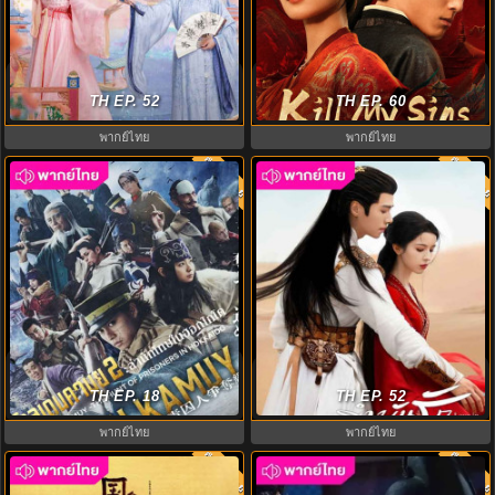
Les Belles ซับไทย (2025) บุปผา
Kill My Sins ซับไทย (2025) ล้างบ่วง
สะท้านวสันต์ EP.1-26
TH EP. 52
บาป EP.1-30 (จบ)
TH EP. 60
พากย์ไทย
พากย์ไทย
พากย์ไทย
พากย์ไท
7.0
7.0
โกลเดนคามุย ล่านักโทษใน
รำพันรักวายุทะเลทราย พากย์ไทย
ฮอกไกโด Golden Kamuy2 พากย์
TH EP. 18
Love In The Desert EP.1-26 (จบ)
TH EP. 52
ไทย EP.1-9
พากย์ไทย
พากย์ไทย
พากย์ไทย
พากย์ไท
7.0
7.0