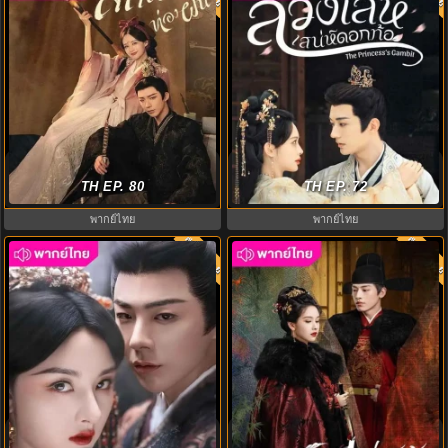
ลิลิตท่องฝัน (2025) A Dream Within
ลวงเล่ห์เสน่ห์ดอกท้อ (2025) The
A Dream พากย์ไทย EP.1-40
TH EP. 80
Princess‘s Gambit พากย์ไทย
TH EP. 72
พากย์ไทย
พากย์ไทย
พากย์ไทย
พากย์ไท
8.0
7.0
ปรปักษ์จำนน (2025) The Prisoner
สตรีเช่นข้าหาได้ยากยิ่ง (2025) The