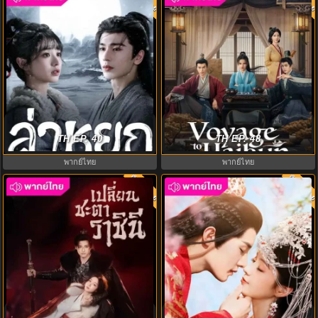
ดูซีรีย์ Pursuit of Jade (2026) ล่า
ทะลุเวลาปั้นฮ่องเต้ใหม่ ภาค 2
หยก พากย์ไทย EP.1-40 (จบ) HD
TH EP. 40
Voyage to Haihun S2 พากย์ไทย
TH EP. 48
พากย์ไทย
พากย์ไทย
พากย์ไทย
พากย์ไท
8.0
8.0
เปลี่ยนชะตาราชินี (2025) Echoes of
มนต์รักเกาะฮวาเจียน (2022)