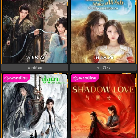
สู่ห้วงเมฆา (2025) Love in The
จีนี่ ปาฏิหาริย์รักซ่อนกล (2025)
Clouds พากย์ไทย EP.1-36 (จบ)
TH EP. 72
Genie Make a Wish พากย์ไทย
TH EP. 26
พากย์ไทย
พากย์ไทย
พากย์ไทย
พากย์ไท
8.0
8.0
สู่ภูผามหาสมุทร (2025) The
ปีศาจราตรี (2025) Shadow Love