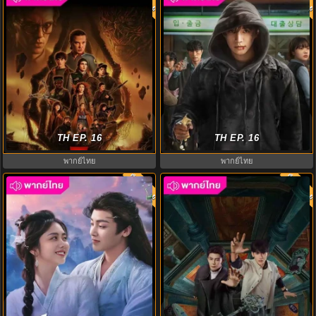
สเตรนเจอร์ ธิงส์ ซีซั่น 5 (2025)
ดูซีรี่ย์ แคชฮีโร่ (2025) Cashero
Stranger Things 5 พากย์ไทย
TH EP. 16
พากย์ไทย ตอนที่.1-8 (จบ)
TH EP. 16
พากย์ไทย
พากย์ไทย
พากย์ไทย
พากย์ไท
8.0
8.0
เซียวเหยาพลิกชะตาราชาปีศาจ
ฝ่ามิติประตูมรณะ The Spirealm