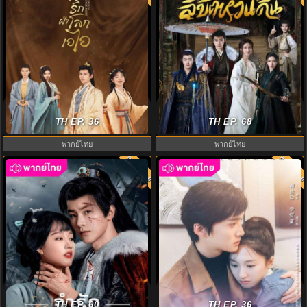
ฝันรักฝ่าโลกเอไอ (2024) Dream
ชะตาฝัน ลิขิตหวนคืน Fangs of
Once More พากย์ไทย EP.1-18 (จบ)
TH EP. 36
Fortune พากย์ไทย EP1-EP34
TH EP. 68
พากย์ไทย
พากย์ไทย
พากย์ไทย
พากย์ไท
7.0
7.0
จำรัก ไม่ลืมเธอ พากย์ไทย (2024)
ย้อนเวลาล่าปมแค้น Unattackable
Please Remember Me EP1-EP30
TH EP. 60
Women พากย์ไทย EP.1-18
TH EP. 36