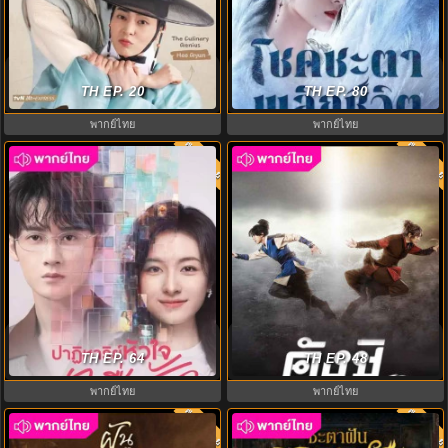
สูตรลับพ่อครัวหลงยุค (2025) Heo’s
ปฏิปักษ์รักหวนภพ (2025) Destiny
Diner พากย์ไทย EP1-10
TH EP. 20
and Saving พากย์ไทย EP1-40
TH EP. 80
พากย์ไทย
พากย์ไทย
พากย์ไทย
พากย์ไท
8.0
7.0
ปาฏิหาริย์หัวใจ กำไลสื่อรัก (2025)
คังชิ ตำนานรักคัมภีร์จิ้งจอก
Filter พากย์ไทย EP.1-32
TH EP. 64
Kangchi the Beginning พากย์ไทย
TH EP. 48
พากย์ไทย
พากย์ไทย
พากย์ไทย
พากย์ไท
7.0
7.0