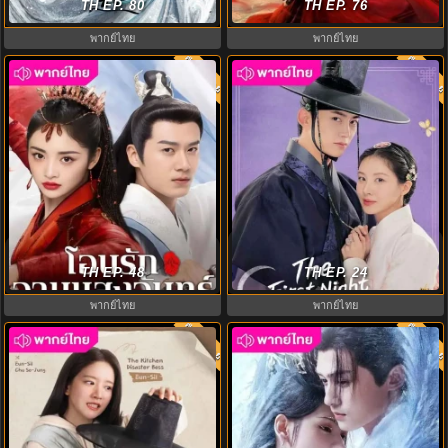
Journey of Legend พากย์ไทย
TH EP. 80
พากย์ไทย EP.1-38 (จบ)
TH EP. 76
พากย์ไทย
พากย์ไทย
พากย์ไทย
พากย์ไท
8.0
7.0
ตื่นมาอีกทีก็มีพระเอกนอนอยู่ข้าง ๆ
โอบรักอาบแสงจันทร์ (2025) A
The First Night With the Duke
Forbidden Marriage พากย์ไทย
TH EP. 48
TH EP. 24
พากย์ไทย
พากย์ไทย
พากย์ไทย
พากย์ไทย
พากย์ไท
8.0
8.0