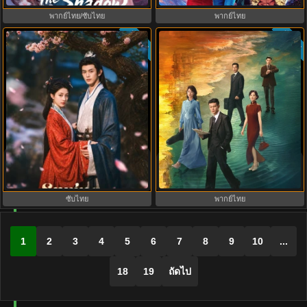
พากย์ไทย/ซับไทย
พากย์ไทย
ซับไทย
ซับไทย
9.5
Spring Over Phoenix Pond (2026)
Silent Tides คลื่นลมลวง (2025)
หงส์คืนบัลลังก์แค้น พากย์ไทย ซับ
พากย์ไทย ซับไทย EP.1-31
ไทย EP1-21
ซับไทย
พากย์ไทย
1
2
3
4
5
6
7
8
9
10
...
18
19
ถัดไป