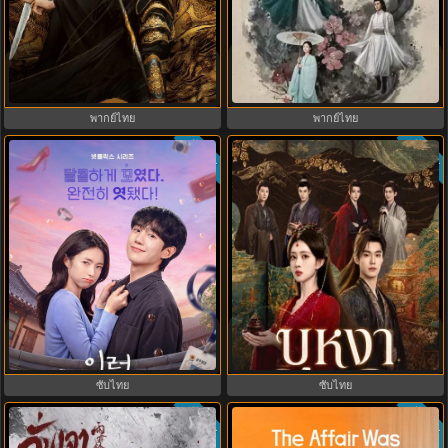
มังกรหยก ภาคมารบูรพาและพิษ
The Legend of ShenLi ปฐพีไร้พ่าย
ประจิม Duel on Mount Hua พากย์
(2024) พากย์ไทย ซับไทย EP.1-39
ไทย
พากย์ไทย
พากย์ไทย
ซับไทย
ซับไทย
6.0
Our Sticky Love รักติดหนึบ (2026)
Blossom of Power (2026) บุหงา
พากย์ไทย ซับไทย EP.1-12
ซ่อนคม พากย์ไทย ซับไทย EP1-36
ซับไทย
ซับไทย
ซับไทย
ซับไทย
5.0
3.3