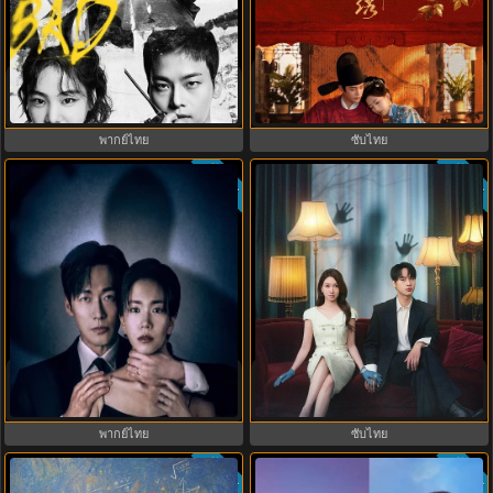
The Road to Splendor พราวพร่าง
Bad and Crazy เลว ชั่ว บ้าระห่ำ
บุปผาตระการ (2026) พากย์ไทย ซับ
(2021) พากย์ไทย ซับไทย EP.1-12
ไทย EP.1-36
พากย์ไทย
ซับไทย
ซับไทย
ซับไทย
8.0
The Husband (2026) คืนล่าก่อนหย่า
Spooky in Love (2026) สะดุดรักกุ๊ก
พากย์ไทย EP1-12 (จบ)
กุ๊กกู๋ พากย์ไทย ซับไทย EP1-12
พากย์ไทย
ซับไทย
ซับไทย
ซับไทย
9.0
8.9