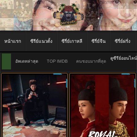
หน้าแรก
ซีรีย์แนวตั้ง
ซีรี่ย์เกาหลี
ซีรี่ย์จีน
ซีรี่ย์ฝรั่ง
ดูซีรีย์ออนไลน
อัพเดทล่าสุด
TOP IMDB
คนชอบมากที่สุด
ซับไทย
ซับไทย
5.3
9.0
The Apartment Job (2026) ท่าน
Royal Betrothal (2026) สัญญาวิวาห์
ประธานกำมะลอ พากย์ไทย ซับไทย
แห่งราชวงศ์ พากย์ไทย ซับไทย