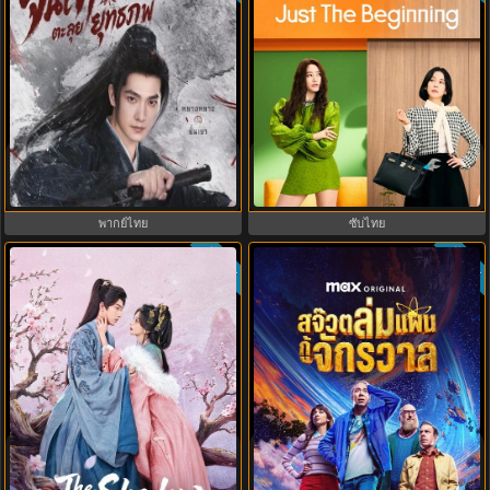
Zhan Zhao Adventures จั่นเจาตะลุย
The Affair Was Just The Beginning
ยุทธภพ (2026) พากย์ไทย ซับไทย
ชู้รักอำพรางเลือด (2026) พากย์ไทย
EP.1-37 (จบ)
ซับไทย EP.1-8
พากย์ไทย
ซับไทย
ซับไทย
ซับไทย
8.0
9.3
Princess Zhaoyang องค์หญิงเจา
Stuart Fails to Save the Universe
หยาง (2026) พากย์ไทย ซับไทย
สจ๊วตล่มแผนกู้จักรวาล (2026) พากย์
EP.1-18
ไทย ซับไทย EP.1-10