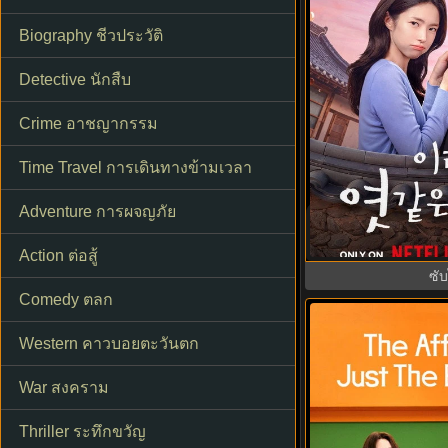
Biography ชีวประวัติ
Detective นักสืบ
Crime อาชญากรรม
Time Travel การเดินทางข้ามเวลา
Adventure การผจญภัย
Our Sticky Love 
พากย์ไทย ซั
Action ต่อสู้
ซั
Comedy ตลก
3.3
Western คาวบอยตะวันตก
War สงคราม
Thriller ระทึกขวัญ