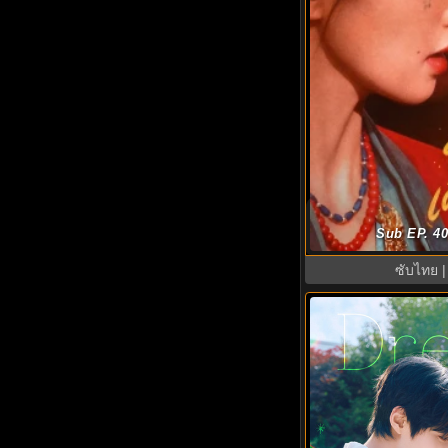
The First Jasmi
Sub EP. 40
(2026) พากย
ซับไทย |
6.8