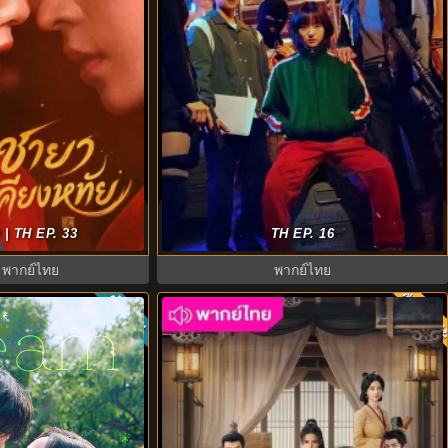
ne ชายาเคียงหทัย
ดูซีรี่ย์ A Shop for Killers 2 ร้านลับนักฆ่า
 | TH EP. 33
TH EP. 16
์ไทย EP.1-40
ซีซัน 2 (2026) ซับไทย-พากย์ไทย
 พากย์ไทย
พากย์ไทย
พากย์ไ
ซับไทย
8.0