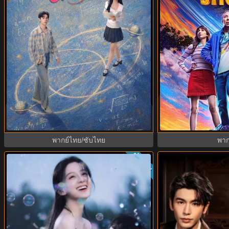
Stuart Fails to Sa
Genius Girlfriend แฟนสาวอัจฉริยะ
ล่มแผนกู้จักรวาล 
(2026) พากย์ไทย ซับไทย EP.1-28
ไทย 
พากย์ไทย/ซับไทย
พาก
ย
ซับไทย
8.8