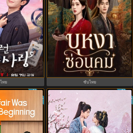
รักติดหนึบ (2026)
Blossom of Power (2026) บุหงาซ่อนคม
บไทย EP.1-12
พากย์ไทย ซับไทย EP1-36
บไทย
ซับไทย
ซับไทย
ซับไท
8.0