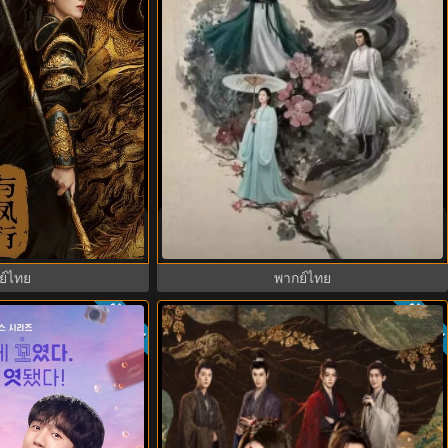
henLi ปฐพีไร้พ่าย
มังกรหยก ภาคมารบูรพาและพิษประจิม
ย ซับไทย EP.1-39
Duel on Mount Hua พากย์ไทย
ย์ไทย
พากย์ไทย
ซับไทย
ซับไท