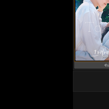
Dream to You (20
Sub 
พากย์ไทย ซ
ซั