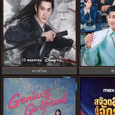
Zhan Zhao Adventures จั่นเจาตะลุยยุทธ
Flex X Cop 2 คุณ
ภพ (2026) พากย์ไทย ซับไทย EP.1-37
(2026) พากย์ไท
(จบ)
พากย์ไทย
ซั
ย
ซับไทย
9.0
9.3