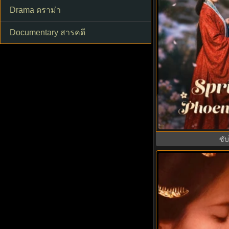
Drama ดราม่า
Documentary สารคดี
Spring Over Phoen
คืนบัลลังก์แค้น พ
ซั
9.7