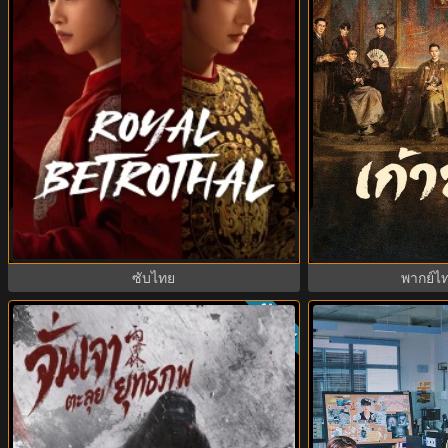
Royal Betrothal (2026) สัญญาวิวาห์
Mystic Nine เก้าส
แห่งราชวงศ์ พากย์ไทย ซับไทย EP1-32
ซับไทย
ซับไทย
พากย์ไ
ย
ซับไทย
5.0
8.0