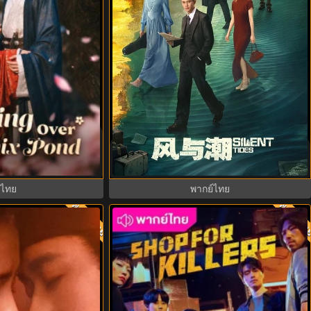
ix Pond (2026) หงส์
Silent Tides คลื่นลมลวง (2025) พากย์
ากย์ไทย ซับไทย EP1-
ไทย ซับไทย EP.1-31
21
บไทย
พากย์ไทย
พากย์ไทย
พากย์ไ
8.0