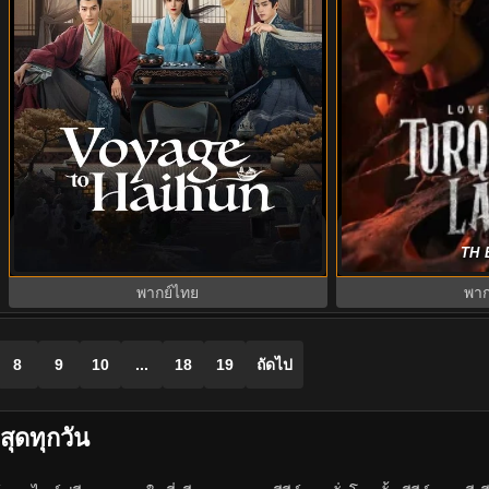
Voyage to Haihun ทะลุเวลาปั้นฮ่องเต้
ครามพิฆาต (20
TH 
ใหม่ (2025) พากย์ไทย ซับไทย EP.1-24
Turquoise Land
พากย์ไทย
พาก
8
9
10
...
18
19
ถัดไป
สุดทุกวัน