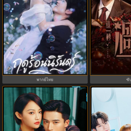
ฤดูร้อนนิรันดร์ (2026) Never-Ending
Overdo (2026) รั
Summer พากย์ไทย EP.1-29
ซับไทย E
พากย์ไทย
ซั
ทย
ซับไทย
8.0