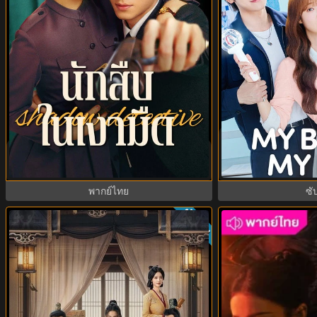
My Bias, My Bos
Shadow Detective นักสืบในเงามืด
ประธานบริษัท (20
(2025) พากย์ไทย ซับไทย EP.1-24
EP
พากย์ไทย
ซั
ทย
ซับไทย
8.0