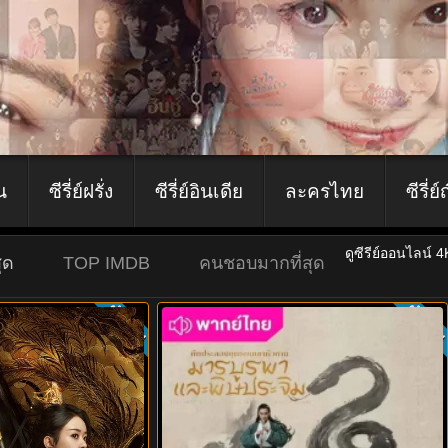
ีน
ซีรี่ย์ฝรั่ง
ซีรี่ย์อินเดีย
ละครไทย
ซีรี่ย์
ดูซีรีย์ออนไลน์ 
ุด
TOP IMDB
คนชอบมากที่สุด
ซับไทย
ซับไท
8.0