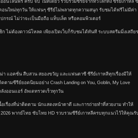
์ออนไลน์ฟรี ครบ จบ ในที่เดียว รวบรวมซีรีย์จากทั่วโลกทั้ง ซีรีย์เกาหลี ซ
พเดทตอนใหม่ทุกวัน ให้แฟนๆ ซีรีย์ไม่พลาดทุกความสนุก รับชมได้ฟรีไม่มีค่า
กรณ์ ไม่ว่าจะเป็นมือถือ แท็บเล็ต หรือคอมพิวเตอร์
ก ไม่ต้องดาวน์โหลด เพียงเปิดเว็บก็รับชมได้ทันที ระบบสตรีมมิ่งเสถีย
ม่า แอคชั่น สืบสวน สยองขวัญ และแฟนตาซี ซีรีย์เกาหลีทุกเรื่องมีให้
ดตามซีรีย์ยอดนิยมอย่าง Crash Landing on You, Goblin, My Love
ำลังออนแอร์ อัพเดทรวดเร็วทุกวัน
้อเรื่องที่น่าติดตาม นักแสดงหน้าตาดี และการถ่ายทำที่สวยงาม ทำให้
ใหม่ 2026 พากย์ไทย ซับไทย HD รวบรวมซีรีย์เกาหลีครบทุกแนวไว้ให้คุณรั