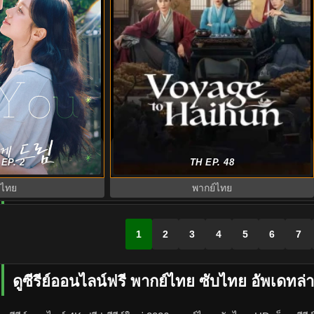
26) เติมฝันในใจเธอ
ทะลุเวลาปั้นฮ่องเต้ใหม่ ภาค 2 Voyage
EP. 2
TH EP. 48
ับไทย EP1-12
to Haihun S2 พากย์ไทย
บไทย
พากย์ไทย
1
2
3
4
5
6
7
ดูซีรีย์ออนไลน์ฟรี พากย์ไทย ซับไทย อัพเดทล่า