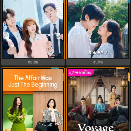
My Bias, My Boss เมื่อเมนฉันเป็น
Dream to You (2026) เติมฝันในใจ
ประธานบริษัท (2026) พากย์ไทย ซับ
เธอ พากย์ไทย ซับไทย EP1-12
Sub EP. 2
ไทย EP.1-12
ซับไทย
ซับไทย
พากย์ไท
ซับไทย
3.3
8.0
The Affair Was Just The Beginning
ทะลุเวลาปั้นฮ่องเต้ใหม่ ภาค 2
ชู้รักอำพรางเลือด (2026) พากย์ไทย
Voyage to Haihun S2 พากย์ไทย
TH EP. 48