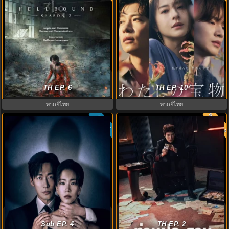
ทัณฑ์นรก 2 พากย์ไทย (2024)
เหนือรักแลกปรารถนา (2023) My
Hellbound 2 EP.1-6 (จบ)
TH EP. 6
Precious พากย์ไทย EP.1-10 (จบ)
TH EP. 10
พากย์ไทย
พากย์ไทย
พากย์ไท
ซับไทย
8.0
5.3
The Apartment Job (2026) ท่าน
The Husband (2026) คืนล่าก่อนหย่า
ประธานกำมะลอ พากย์ไทย ซับไทย
พากย์ไทย EP1-12 (จบ)
Sub EP. 4
TH EP. 2
EP1-12