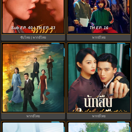
ดูซีรี่ย์ A Shop for Killers 2 ร้านลับ
The First Jasmine ชายาเคียงหทัย
นักฆ่า ซีซัน 2 (2026) ซับไทย-พากย์
Sub EP. 40 | TH EP. 33
(2026) พากย์ไทย EP.1-40
TH EP. 16
ไทย
ซับไทย | พากย์ไทย
พากย์ไทย
ซับไทย
ซับไทย
9.5
8.0
Silent Tides คลื่นลมลวง (2025)
Shadow Detective นักสืบในเงามืด
พากย์ไทย ซับไทย EP.1-31
(2025) พากย์ไทย ซับไทย EP.1-24
พากย์ไทย
พากย์ไทย
ซับไทย
ซับไทย
6.8