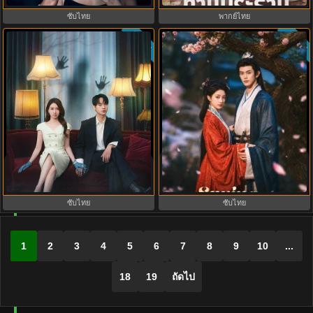
ซับไทย
พากย์ไทย
ซับไทย
ซับไทย
Spring Over Phoenix Pond (2026)
Spooky in Love (2026) สะดุดรักกุ๊ก
หงส์คืนบัลลังก์แค้น พากย์ไทย ซับ
กุ๊กกู๋ พากย์ไทย ซับไทย EP1-12
ไทย EP1-21
ซับไทย
ซับไทย
1
2
3
4
5
6
7
8
9
10
...
18
19
ถัดไป