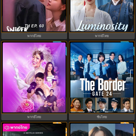
Luminosity Behind the Palace
ผสานใจเพื่อรัก (2025) Sniper
บุปผาปฏิวัติ (2025) พากย์ไทย EP.1-
Butterfly พากย์ไทย EP.1-30 (จบ)
TH EP. 60
16
พากย์ไทย
พากย์ไทย
ซับไทย
ซับไทย
My Sexy Shadow คนโหดบานฉ่ำ
GATE24: หน่วยสกัดภัยข้ามแดน
(2026) พากย์ไทย ซับไทย EP.1-10
(2026) ซับไทย EP.1-10
พากย์ไทย
ซับไทย
พากย์ไทย
พากย์ไท
7.0
6.0