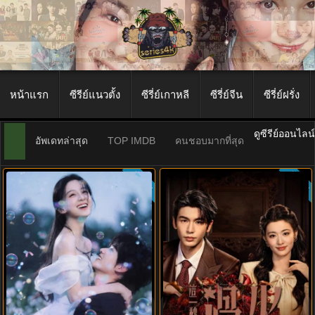
หน้าแรก
ซีรีย์แนวตั้ง
ซีรี่ย์เกาหลี
ซีรี่ย์จีน
ซีรี่ย์ฝรั่ง
ดูซีรีย์ออนไลน
อัพเดทล่าสุด
TOP IMDB
คนชอบมากที่สุด
ซับไทย
ซับไทย
8.8
ฤดูร้อนนิรันดร์ (2026) Never-Ending
Overdo (2026) รักเกินแค้น พากย์