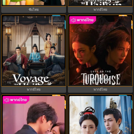
ซับไทย EP.1-8
ซับไทย
พากย์ไทย
พากย์ไท
ซับไทย
8.0
Voyage to Haihun ทะลุเวลาปั้น
ครามพิฆาต (2025) Love on the
ฮ่องเต้ใหม่ (2025) พากย์ไทย ซับไทย
Turquoise Land พากย์ไทย EP.1-32
TH EP. 64
EP.1-24
พากย์ไทย
พากย์ไทย
พากย์ไทย
ซับไทย
8.0
10.0