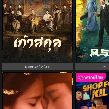
Mystic Nine เก้าสกุล (2026) พากย์ไทย
Silent Tides คลื่
ซับไทย EP.1-30
ไทย ซับไ
พากย์ไทย/ซับไทย
พาก
พากย์ไทย
ย
9.7
8.0