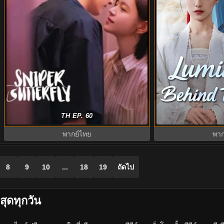
ผสานใจเพื่อรัก (2025) Sniper Butterfly
Luminosity Behin
TH EP. 60
พากย์ไทย EP.1-30 (จบ)
ปฏิวัติ (2025)
พากย์ไทย
พาก
8
9
10
...
18
19
ถัดไป
สุดทุกวัน