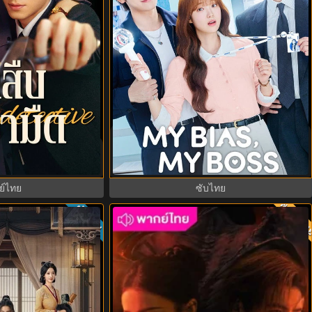
My Bias, My Boss เมื่อเมนฉันเป็น
e นักสืบในเงามืด
ประธานบริษัท (2026) พากย์ไทย ซับไทย
ย ซับไทย EP.1-24
EP.1-12
ย์ไทย
ซับไทย
พากย์ไ
ซับไทย
8.0