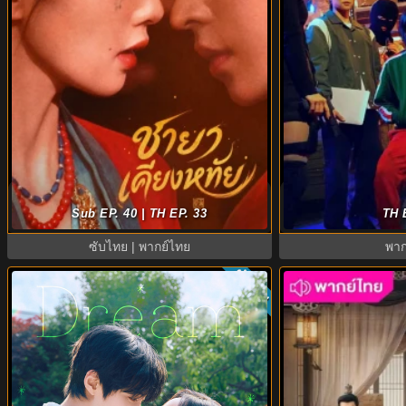
The First Jasmine ชายาเคียงหทัย
ดูซีรี่ย์ A Shop for 
Sub EP. 40 | TH EP. 33
TH 
(2026) พากย์ไทย EP.1-40
ซีซัน 2 (2026)
ซับไทย | พากย์ไทย
พาก
ย
ซับไทย
6.8
8.0