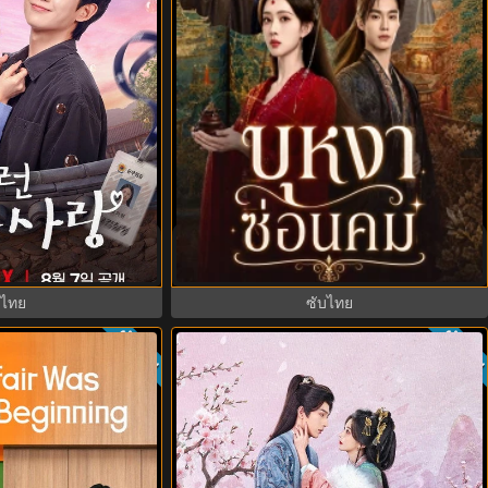
รักติดหนึบ (2026)
Blossom of Power (2026) บุหงาซ่อนคม
บไทย EP.1-12
พากย์ไทย ซับไทย EP1-36
บไทย
ซับไทย
ซับไทย
ซับไท
8.0