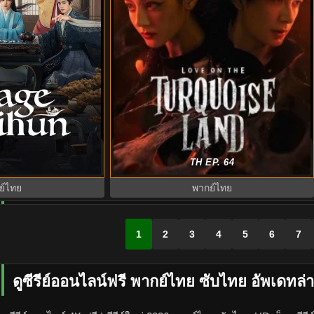
ทะลุเวลาปั้นฮ่องเต้
ครามพิฆาต (2025) Love on the
TH EP. 64
ไทย ซับไทย EP.1-24
Turquoise Land พากย์ไทย EP.1-32
ย์ไทย
พากย์ไทย
1
2
3
4
5
6
7
ดูซีรีย์ออนไลน์ฟรี พากย์ไทย ซับไทย อัพเดทล่า