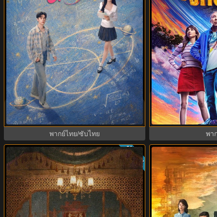
Stuart Fails to Sa
Genius Girlfriend แฟนสาวอัจฉริยะ
ล่มแผนกู้จักรวาล 
(2026) พากย์ไทย ซับไทย EP.1-28
ไทย 
พากย์ไทย/ซับไทย
พาก
ย
ซับไทย
9.0
9.5