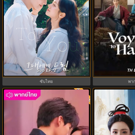
Dream to You (2026) เติมฝันในใจเธอ
ทะลุเวลาปั้นฮ่องเ
Sub EP. 2
TH 
พากย์ไทย ซับไทย EP1-12
to Haihun
ซับไทย
พาก
ทย
พากย์ไทย
8.0
10.0