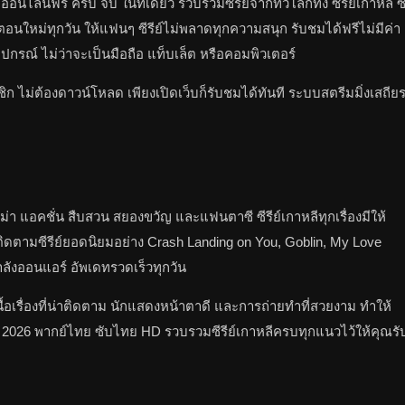
์ออนไลน์ฟรี ครบ จบ ในที่เดียว รวบรวมซีรีย์จากทั่วโลกทั้ง ซีรีย์เกาหลี ซ
พเดทตอนใหม่ทุกวัน ให้แฟนๆ ซีรีย์ไม่พลาดทุกความสนุก รับชมได้ฟรีไม่มีค่า
กรณ์ ไม่ว่าจะเป็นมือถือ แท็บเล็ต หรือคอมพิวเตอร์
ก ไม่ต้องดาวน์โหลด เพียงเปิดเว็บก็รับชมได้ทันที ระบบสตรีมมิ่งเสถีย
ม่า แอคชั่น สืบสวน สยองขวัญ และแฟนตาซี ซีรีย์เกาหลีทุกเรื่องมีให้
ดตามซีรีย์ยอดนิยมอย่าง Crash Landing on You, Goblin, My Love
ำลังออนแอร์ อัพเดทรวดเร็วทุกวัน
้อเรื่องที่น่าติดตาม นักแสดงหน้าตาดี และการถ่ายทำที่สวยงาม ทำให้
ใหม่ 2026 พากย์ไทย ซับไทย HD รวบรวมซีรีย์เกาหลีครบทุกแนวไว้ให้คุณรั