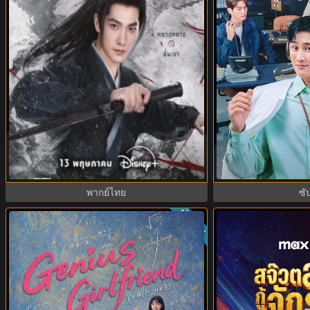
Zhan Zhao Adventures จั่นเจาตะลุยยุทธ
Flex X Cop 2 คุณ
ภพ (2026) พากย์ไทย ซับไทย EP.1-37
(2026) พากย์ไท
(จบ)
พากย์ไทย
ซั
ย
ซับไทย
9.0
9.3