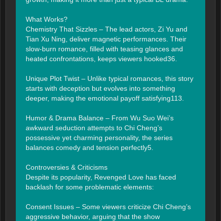
What Works?

Chemistry That Sizzles – The lead actors, Zi Yu and 
Tian Xu Ning, deliver magnetic performances. Their 
slow-burn romance, filled with teasing glances and 
heated confrontations, keeps viewers hooked36.

Unique Plot Twist – Unlike typical romances, this story 
starts with deception but evolves into something 
deeper, making the emotional payoff satisfying113.

Humor & Drama Balance – From Wu Suo Wei’s 
awkward seduction attempts to Chi Cheng’s 
possessive yet charming personality, the series 
balances comedy and tension perfectly5.

Controversies & Criticisms

Despite its popularity, Revenged Love has faced 
backlash for some problematic elements:

Consent Issues – Some viewers criticize Chi Cheng’s 
aggressive behavior, arguing that the show 