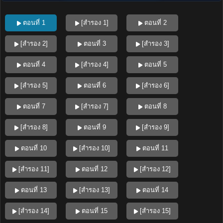
ตอนที่ 1
[สำรอง 1]
ตอนที่ 2
[สำรอง 2]
ตอนที่ 3
[สำรอง 3]
ตอนที่ 4
[สำรอง 4]
ตอนที่ 5
[สำรอง 5]
ตอนที่ 6
[สำรอง 6]
ตอนที่ 7
[สำรอง 7]
ตอนที่ 8
[สำรอง 8]
ตอนที่ 9
[สำรอง 9]
ตอนที่ 10
[สำรอง 10]
ตอนที่ 11
[สำรอง 11]
ตอนที่ 12
[สำรอง 12]
ตอนที่ 13
[สำรอง 13]
ตอนที่ 14
[สำรอง 14]
ตอนที่ 15
[สำรอง 15]