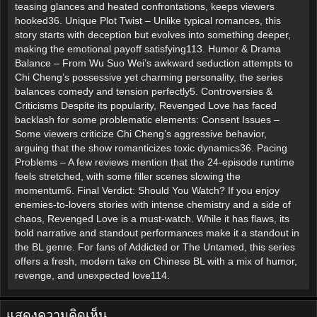
teasing glances and heated confrontations, keeps viewers
hooked36. Unique Plot Twist – Unlike typical romances, this
story starts with deception but evolves into something deeper,
making the emotional payoff satisfying113. Humor & Drama
Balance – From Wu Suo Wei’s awkward seduction attempts to
Chi Cheng’s possessive yet charming personality, the series
balances comedy and tension perfectly5. Controversies &
Criticisms Despite its popularity, Revenged Love has faced
backlash for some problematic elements: Consent Issues –
Some viewers criticize Chi Cheng’s aggressive behavior,
arguing that the show romanticizes toxic dynamics36. Pacing
Problems – A few reviews mention that the 24-episode runtime
feels stretched, with some filler scenes slowing the
momentum6. Final Verdict: Should You Watch? If you enjoy
enemies-to-lovers stories with intense chemistry and a side of
chaos, Revenged Love is a must-watch. While it has flaws, its
bold narrative and standout performances make it a standout in
the BL genre. For fans of Addicted or The Untamed, this series
offers a fresh, modern take on Chinese BL with a mix of humor,
revenge, and unexpected love114.
แสดงความคิดเห็น