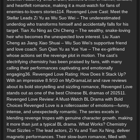
and heartfelt romance, making it a must-watch for fans of
enemies-to-lovers stories114. Revenged Love Cast: Meet the
Stellar Leads Zi Yu as Wu Suo Wei – The underestimated
underdog who transforms himself and accidentally falls for his
target. Tian Xu Ning as Chi Cheng – The wealthy, snake-loving
heir who becomes the unexpected love interest. Liu Xuan
Cheng as Jiang Xiao Shuai – Wu Suo Wei’s supportive friend
and love coach. Sun Qian Yu as Yue Yue – The ex-girlfriend
whose actions set the revenge plot in motion. The cast’s
electrifying chemistry has been praised by fans, with many
calling their performances captivating and emotionally
engaging36. Revenged Love Rating: How Does It Stack Up?
With an impressive 8.9/10 on MyDramaList and rave reviews
about its bold storytelling and sizzling romance, Revenged Love
stands out as one of the best Chinese BL dramas of 202511.
Revenged Love Review: A Must-Watch BL Drama with Bold
Choices Revenged Love is a rollercoaster of emotions—funny,
intense, and unexpectedly romantic. The series excels in
blending revenge tropes with genuine character growth, making
it more than just a typical BL drama. What Works? Chemistry
That Sizzles – The lead actors, Zi Yu and Tian Xu Ning, deliver
magnetic performances. Their slow-burn romance, filled with