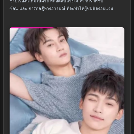
ซีรี่ย์เรื่องนี้เต็มไปด้วย พล็อตลับลวงใจ ความรักที่ซับ
ซ้อน และ การต่อสู้ทางอารมณ์ ที่จะทำให้ผู้ชมติดงอมแงม