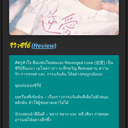
รีวิวซีรี่ย์
(Review)
ศัตรูหัวใจ คือแฟนใหม่ผมเอง Revenged Love (逆爱) เป็น
ซีรี่ย์จีนแนว เมโลดราม่า-ระทึกขวัญ ที่ผสมผสาน ความ
รัก การทรยศ และ การแก้แค้น ได้อย่างสมบูรณ์แบบ

จุดเด่นของซีรี่ย์

บทเรื่องที่เข้มข้น – เรื่องราวการแก้แค้นที่เต็มไปด้วยมุม
พลิกผัน ทำให้ผู้ชมคาดเดาไม่ได้

นักแสดงนำฝีมือดี – หยาง หยาง และ หลี่ เสี่ยว ถ่ายทอด
อารมณ์ได้อย่างลึกซึ้ง
