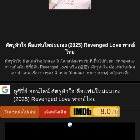
ศัตรูหัวใจ คือแฟนใหม่ผมเอง (2025) Revenged Love พากย์
ไทย
ศัตรูหัวใจ คือแฟนใหม่ผมเอง ในโลกแห่งความรักที่เต็มไปด้วยการทรยศและ
การแก้แค้น ซีรี่ย์จีน Revenged Love หรือ (逆爱) ศัตรูหัวใจ คือแฟนใหม่ผม
เอง นำเสนอเรื่องราวของ ฉี เหว่ย (นักแสดง: หยาง หยาง) หญิงสาวที่ถ
ดูซีรี่ย์ ออนไลน์
ศัตรูหัวใจ คือแฟนใหม่ผมเอง
(2025) Revenged Love พากย์ไทย
8.0
/10
รีเฟชหนังไม่เล่น
แจ้งหนังเสีย