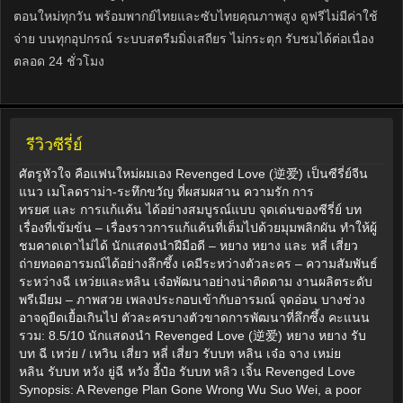
ตอนใหม่ทุกวัน พร้อมพากย์ไทยและซับไทยคุณภาพสูง ดูฟรีไม่มีค่าใช้
จ่าย บนทุกอุปกรณ์ ระบบสตรีมมิ่งเสถียร ไม่กระตุก รับชมได้ต่อเนื่อง
ตลอด 24 ชั่วโมง
รีวิวซีรี่ย์
ศัตรูหัวใจ คือแฟนใหม่ผมเอง Revenged Love (逆爱) เป็นซีรี่ย์จีน
แนว เมโลดราม่า-ระทึกขวัญ ที่ผสมผสาน ความรัก การ
ทรยศ และ การแก้แค้น ได้อย่างสมบูรณ์แบบ จุดเด่นของซีรี่ย์ บท
เรื่องที่เข้มข้น – เรื่องราวการแก้แค้นที่เต็มไปด้วยมุมพลิกผัน ทำให้ผู้
ชมคาดเดาไม่ได้ นักแสดงนำฝีมือดี – หยาง หยาง และ หลี่ เสี่ยว
ถ่ายทอดอารมณ์ได้อย่างลึกซึ้ง เคมีระหว่างตัวละคร – ความสัมพันธ์
ระหว่างฉี เหว่ยและหลิน เจ๋อพัฒนาอย่างน่าติดตาม งานผลิตระดับ
พรีเมียม – ภาพสวย เพลงประกอบเข้ากับอารมณ์ จุดอ่อน บางช่วง
อาจดูยืดเยื้อเกินไป ตัวละครบางตัวขาดการพัฒนาที่ลึกซึ้ง คะแนน
รวม: 8.5/10 นักแสดงนำ Revenged Love (逆爱) หยาง หยาง รับ
บท ฉี เหว่ย / เหวิน เสี่ยว หลี่ เสี่ยว รับบท หลิน เจ๋อ จาง เหม่ย
หลิน รับบท หวัง ยู่ฉี หวัง อี้ป๋อ รับบท หลิว เจิ้น Revenged Love
Synopsis: A Revenge Plan Gone Wrong Wu Suo Wei, a poor