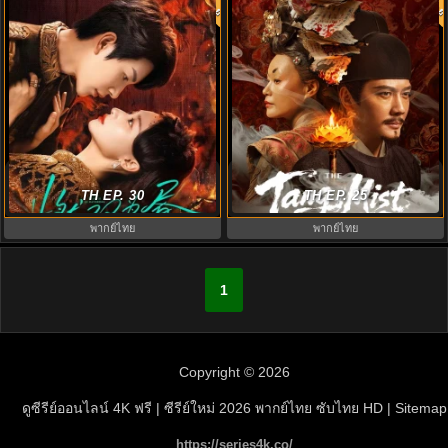
Twin Fire Dawn ซับไทย (2026) กล
The Tang Mist S1 ซับไทย (2026)
รักเพลิงทิวา EP.1-30 (จบ)
TH EP. 30
หมอกปริศนาแห่งราชวงศ์ถัง ภาค1
TH EP. 25
พากย์ไทย
พากย์ไทย
1
Copyright © 2026
ดูซีรีย์ออนไลน์ 4K ฟรี | ซีรีย์ใหม่ 2026 พากย์ไทย ซับไทย HD
| Sitemap
https://series4k.co/