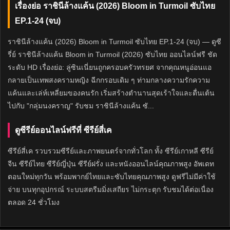
เรื่องย่อ ราชินีล้างแค้น (2026) Bloom in Turmoil ซับไทย
EP.1-24 (จบ)
ราชินีล้างแค้น (2026) Bloom in Turmoil ซับไทย EP.1-24 (จบ) — ดูซี
รี่ย์ ราชินีล้างแค้น Bloom in Turmoil (2026) ซับไทย ออนไลน์ฟรี ชัด
ระดับ HD เรื่องย่อ: ลู่ซินเนี่ยนถูกครอบครัวทรยศ จากคุณหนูอ่อนแอ
กลายเป็นเทพสงครามหญิง ฉีกกรอบเดิม ๆ ท่ามกลางความรักความ
แค้นและเล่ห์เหลี่ยมของคนรัก เริ่มสร้างตำนานสุดเร้าใจและตื่นเต้น
ไปกับ "กลุ่มนงคราญ" รับชม ราชินีล้างแค้น ซั...
ดูซีรีย์ออนไลน์ฟรีที่ ซีรีย์สี่เค
ซีรีย์สี่เค รวบรวมซีรีย์และภาพยนตร์จากทั่วโลก ทั้ง ซีรีย์เกาหลี ซีรีย์
จีน ซีรีย์ไทย ซีรีย์ญี่ปุ่น ซีรีย์ฝรั่ง และหนังออนไลน์คุณภาพสูง อัพเดท
ตอนใหม่ทุกวัน พร้อมพากย์ไทยและซับไทยคุณภาพสูง ดูฟรีไม่มีค่าใช้
จ่าย บนทุกอุปกรณ์ ระบบสตรีมมิ่งเสถียร ไม่กระตุก รับชมได้ต่อเนื่อง
ตลอด 24 ชั่วโมง