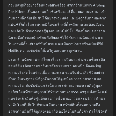
กระแสพูดถึงอย่างร้อนแรงอย่างเรื่อง มรดกร้านนักฆ่า A Shop
For Killers เป็นผลงานแอ็กชันทริลเลอร์ที่ผสมผสานดราม่าเข้า
กับความลึกลับเข้มข้นได้อย่างทรงพลัง และยังถูกจับตามองจาก
แฟนซีรี่ย์ทั่วโลก เพราะมีโครงเรื่องที่ทั้งพลิกเกม สะท้อนสังคม
และเต็มไปด้วยฉากต่อสู้สุดมันแบบไม่มียั้ง เรื่องนี้ดัดแปลงจาก
นิยายชื่อดังของนักเขียนคังจียอง ซึ่งได้รับความนิยมอย่างมาก
ในเกาหลีตั้งแต่เวอร์ชันนิยาย และเมื่อถูกนำมาสร้างเป็นซีรี่ย์
Netflix ความเข้มข้นก็ยิ่งทวีคูณแบบทะลุเพดาน
มรดกร้านนักฆ่า พากย์ไทย เรื่องราวเปิดมาอย่างชวนช็อก เมื่อ
จอนจีอัน เด็กสาวมหาวิทยาลัยธรรมดาๆ คนหนึ่ง ต้องเผชิญ
ความจริงสุดโหดร้ายเมื่ออาของเธอ จอนจินมัน เสียชีวิตอย่าง
ลึกลับในเหตุการณ์ที่ถูกจัดฉากให้ดูเหมือนการฆ่าตัวตาย แต่
ความจริงกลับซับซ้อนกว่านั้นมาก เพราะอาของเธอคือผู้ดูแล
ธุรกิจเถื่อนที่ซ่อนอยู่ภายใต้ร้านขายของธรรมดาๆ แห่งหนึ่ง แต่
แท้จริงแล้วมันคือศูนย์กลางการซื้อขายอาวุธและบริการนักฆ่า
ระดับโลกที่เต็มไปด้วยคนอันตราย ทรัพย์สินทั้งหมด รวมถึง
ธุรกิจด้านมืดนี้ได้ถูกส่งต่อมาถึงเธอโดยไม่ทันตั้งตัว ทำให้ชีวิตที่