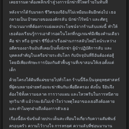
เคยธรรมดาต้องพลิกเข้าสู่วงการนักฆ่าที่โหดร้ายในทันที
หลังจากได้รับมรดก ชีวิตของจีอันก็ไม่เหมือนเดิมอีกต่อไป เธอ
กลายเป็นเป้าหมายขององค์กรลับ นักฆ่าไร้หน้า และศัตรู
จำนวนมากที่ต้องการแย่งผลประโยชน์จากร้านลับแห่งนี้ ทำให้
เธอต้องเรียนรู้การเอาตัวรอดในโลกที่กฎเกณฑ์มีเพียงคำนเดียว
คือ ฆ่า หรือ ถูกฆ่า ซีรี่ย์เล่าเรื่องผ่านการสลับไทม์ไลน์ระหว่าง
อดีตของอาจินมันที่เคยเป็นทั้งนักฆ่า ผู้นำปฏิบัติการลับ และ
บุคคลสำคัญในเครือข่ายระดับโลก กับปัจจุบันที่จีอันต้องต่อสู้
โดยมีเพียงทักษะการป้องกันตัวพื้นฐานที่เขาสอนให้เธอตั้งแต่
เด็ก
ด้วยโครงใต้ดินที่แผ่ขยายไปทั่วโลก ร้านนี้จึงเป็นจุดยุทธศาสตร์
ที่ผู้คนหลายฝ่ายพร้อมจะฆ่าฟันกันเพื่อยึดครอง ดังนั้น จีอันจึง
ต้องใช้ทั้งความฉลาด การวางแผน และไหวพริบในการหนีตาย
ทุกวินาที แม้ว่าจะยังไม่เข้าใจว่าเหตุใดอาของเธอถึงต้องตาย
และทำไมทุกฝ่ายถึงต้องการตัวเธอ
เรื่องนี้ยังเข้มข้นด้วยประเด็นสะเทือนใจเกี่ยวกับความสัมพันธ์
ครอบครัว ความไว้วางใจ การทรยศ ความลับที่ซ่อนมานาน