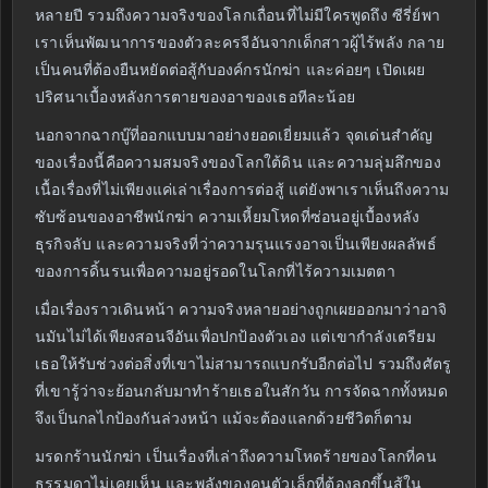
หลายปี รวมถึงความจริงของโลกเถื่อนที่ไม่มีใครพูดถึง ซีรี่ย์พา
เราเห็นพัฒนาการของตัวละครจีอันจากเด็กสาวผู้ไร้พลัง กลาย
เป็นคนที่ต้องยืนหยัดต่อสู้กับองค์กรนักฆ่า และค่อยๆ เปิดเผย
ปริศนาเบื้องหลังการตายของอาของเธอทีละน้อย
นอกจากฉากบู๊ที่ออกแบบมาอย่างยอดเยี่ยมแล้ว จุดเด่นสำคัญ
ของเรื่องนี้คือความสมจริงของโลกใต้ดิน และความลุ่มลึกของ
เนื้อเรื่องที่ไม่เพียงแค่เล่าเรื่องการต่อสู้ แต่ยังพาเราเห็นถึงความ
ซับซ้อนของอาชีพนักฆ่า ความเหี้ยมโหดที่ซ่อนอยู่เบื้องหลัง
ธุรกิจลับ และความจริงที่ว่าความรุนแรงอาจเป็นเพียงผลลัพธ์
ของการดิ้นรนเพื่อความอยู่รอดในโลกที่ไร้ความเมตตา
เมื่อเรื่องราวเดินหน้า ความจริงหลายอย่างถูกเผยออกมาว่าอาจิ
นมันไม่ได้เพียงสอนจีอันเพื่อปกป้องตัวเอง แต่เขากำลังเตรียม
เธอให้รับช่วงต่อสิ่งที่เขาไม่สามารถแบกรับอีกต่อไป รวมถึงศัตรู
ที่เขารู้ว่าจะย้อนกลับมาทำร้ายเธอในสักวัน การจัดฉากทั้งหมด
จึงเป็นกลไกป้องกันล่วงหน้า แม้จะต้องแลกด้วยชีวิตก็ตาม
มรดกร้านนักฆ่า เป็นเรื่องที่เล่าถึงความโหดร้ายของโลกที่คน
ธรรมดาไม่เคยเห็น และพลังของคนตัวเล็กที่ต้องลุกขึ้นสู้ใน