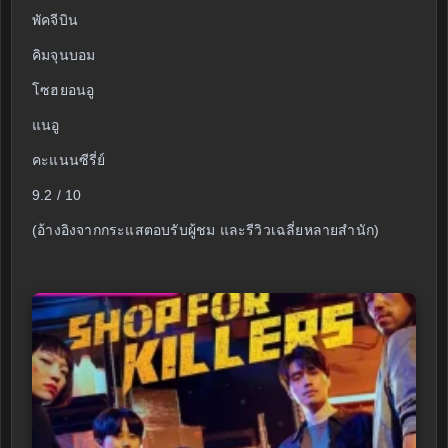
พัคจีบิน
คิมจุนบอม
โซฮยอนอู
แนอู
คะแนนซีรี่ย์
9.2 / 10
(อ้างอิงจากกระแสตอบรับผู้ชม และรีวิวเฉลี่ยหลายสำนัก)