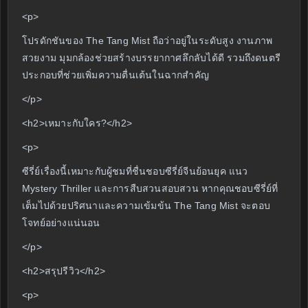
<p>
โปรดักชันของ The Tang Mist ถือว่าอยู่ในระดับสูง งานภาพ
สวยงาม มุมกล้องช่วยสร้างบรรยากาศลึกลับได้ดี รวมถึงดนตรี
ประกอบที่ช่วยเพิ่มความตื่นเต้นในฉากสำคัญ
</p>
<h2>เหมาะกับใคร?</h2>
<p>
ซีรี่ย์เรื่องนี้เหมาะกับผู้ชมที่ชื่นชอบซีรี่ย์จีนย้อนยุค แนว
Mystery Thriller และการสืบสวนสอบสวน หากคุณชอบซีรี่ย์ที่
เต็มไปด้วยปริศนาและความเข้มข้น The Tang Mist จะตอบ
โจทย์อย่างแน่นอน
</p>
<h2>สรุปรีวิว</h2>
<p>