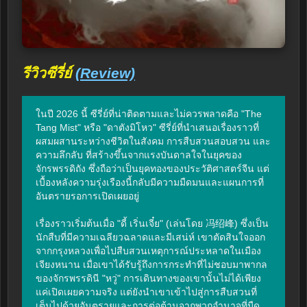
รีวิวซีรี่ย์
(Review)
ในปี 2026 นี้ ซีรี่ย์ที่น่าติดตามและไม่ควรพลาดคือ "The 
Tang Mist" หรือ "ดาตังมิโหว" ซีรี่ย์ที่นำเสนอเรื่องราวที่
ผสมผสานระหว่างชีวิตในสังคม การสืบสวนสอบสวน และ
ความลึกลับ ที่สร้างขึ้นจากแรงบันดาลใจในยุคของ
จักรพรรดิถัง ซึ่งถือว่าเป็นยุคทองของประวัติศาสตร์จีน แต่
เบื้องหลังความรุ่งเรืองนี้กลับมีความมืดมนและแผนการที่
อันตรายรอการเปิดเผยอยู่

เรื่องราวเริ่มต้นเมื่อ "ดี้ เริ่นเจี๋ย" (เล่นโดย 冯绍峰) ซึ่งเป็น
นักสืบที่มีความเฉลียวฉลาดและมีเสน่ห์ เขาตัดสินใจออก
จากกรุงหลวงเพื่อไปสืบสวนเหตุการณ์ประหลาดในเมือง
เจียงหนาน เมื่อเขาได้รับรู้ถึงการกระทำที่ไม่ชอบมาพากล
ของจักรพรรดินี "หวู่" การเดินทางของเขานั้นไม่ได้เพียง
แค่เปิดเผยความจริง แต่ยังนำเขาเข้าไปสู่การสืบสวนที่
เต็มไปด้วยอันตรายและการต่อต้านจากพวกอำนาจที่มืด