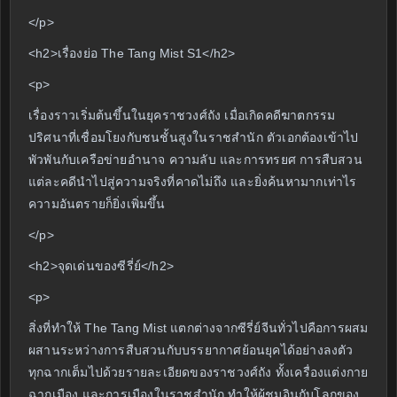
</p>
<h2>เรื่องย่อ The Tang Mist S1</h2>
<p>
เรื่องราวเริ่มต้นขึ้นในยุคราชวงศ์ถัง เมื่อเกิดคดีฆาตกรรม
ปริศนาที่เชื่อมโยงกับชนชั้นสูงในราชสำนัก ตัวเอกต้องเข้าไป
พัวพันกับเครือข่ายอำนาจ ความลับ และการทรยศ การสืบสวน
แต่ละคดีนำไปสู่ความจริงที่คาดไม่ถึง และยิ่งค้นหามากเท่าไร
ความอันตรายก็ยิ่งเพิ่มขึ้น
</p>
<h2>จุดเด่นของซีรี่ย์</h2>
<p>
สิ่งที่ทำให้ The Tang Mist แตกต่างจากซีรี่ย์จีนทั่วไปคือการผสม
ผสานระหว่างการสืบสวนกับบรรยากาศย้อนยุคได้อย่างลงตัว
ทุกฉากเต็มไปด้วยรายละเอียดของราชวงศ์ถัง ทั้งเครื่องแต่งกาย
ฉากเมือง และการเมืองในราชสำนัก ทำให้ผู้ชมอินกับโลกของ