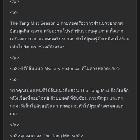
</p>
<p>
The Tang Mist Season 1 ถ่ายทอดเรื่องราวผ่านบรรยากาศ
ย้อนยุคที่สวยงาม พร้อมงานโปรดักชันระดับคุณภาพ ทั้งฉาก
เครื่องแต่งกาย และดนตรีประกอบ ทำให้ผู้ชมรู้สึกเหมือนได้ย้อน
กลับไปยังยุคราชวงศ์ถังจริง ๆ
</p>
<h2>ซีรี่ย์จีนแนว Mystery Historical ที่ไม่ควรพลาด</h2>
<p>
หากคุณเป็นแฟนซีรี่ย์จีนแนวสืบสวน The Tang Mist ถือเป็นอีก
หนึ่งเรื่องที่ตอบโจทย์ ด้วยปมคดีที่ซับซ้อน การหักมุม และตัว
ละครที่เต็มไปด้วยปริศนา ทุกตอนจะทำให้ผู้ชมลุ้นตามตลอด
เวลา
</p>
<h2>จุดเด่นของ The Tang Mist</h2>