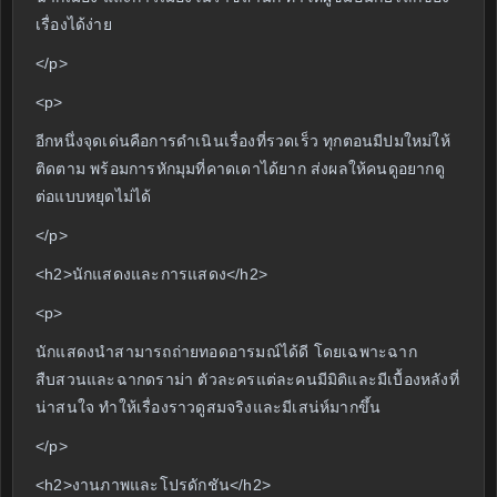
เรื่องได้ง่าย
</p>
<p>
อีกหนึ่งจุดเด่นคือการดำเนินเรื่องที่รวดเร็ว ทุกตอนมีปมใหม่ให้
ติดตาม พร้อมการหักมุมที่คาดเดาได้ยาก ส่งผลให้คนดูอยากดู
ต่อแบบหยุดไม่ได้
</p>
<h2>นักแสดงและการแสดง</h2>
<p>
นักแสดงนำสามารถถ่ายทอดอารมณ์ได้ดี โดยเฉพาะฉาก
สืบสวนและฉากดราม่า ตัวละครแต่ละคนมีมิติและมีเบื้องหลังที่
น่าสนใจ ทำให้เรื่องราวดูสมจริงและมีเสน่ห์มากขึ้น
</p>
<h2>งานภาพและโปรดักชัน</h2>