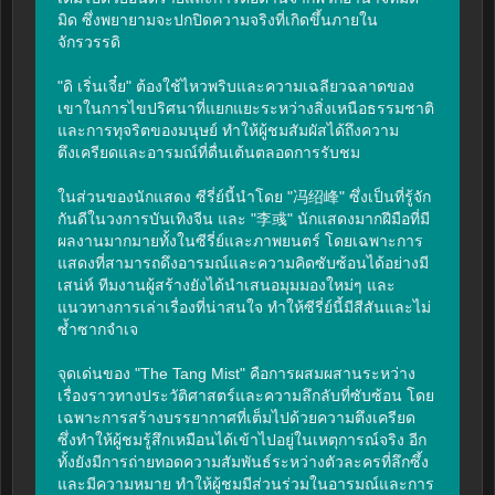
มิด ซึ่งพยายามจะปกปิดความจริงที่เกิดขึ้นภายใน
จักรวรรดิ

"ดิ เริ่นเจี๋ย" ต้องใช้ไหวพริบและความเฉลียวฉลาดของ
เขาในการไขปริศนาที่แยกแยะระหว่างสิ่งเหนือธรรมชาติ
และการทุจริตของมนุษย์ ทำให้ผู้ชมสัมผัสได้ถึงความ
ตึงเครียดและอารมณ์ที่ตื่นเต้นตลอดการรับชม

ในส่วนของนักแสดง ซีรี่ย์นี้นำโดย "冯绍峰" ซึ่งเป็นที่รู้จัก
กันดีในวงการบันเทิงจีน และ "李彧" นักแสดงมากฝีมือที่มี
ผลงานมากมายทั้งในซีรี่ย์และภาพยนตร์ โดยเฉพาะการ
แสดงที่สามารถดึงอารมณ์และความคิดซับซ้อนได้อย่างมี
เสน่ห์ ทีมงานผู้สร้างยังได้นำเสนอมุมมองใหม่ๆ และ
แนวทางการเล่าเรื่องที่น่าสนใจ ทำให้ซีรี่ย์นี้มีสีสันและไม่
ซ้ำซากจำเจ

จุดเด่นของ "The Tang Mist" คือการผสมผสานระหว่าง
เรื่องราวทางประวัติศาสตร์และความลึกลับที่ซับซ้อน โดย
เฉพาะการสร้างบรรยากาศที่เต็มไปด้วยความตึงเครียด 
ซึ่งทำให้ผู้ชมรู้สึกเหมือนได้เข้าไปอยู่ในเหตุการณ์จริง อีก
ทั้งยังมีการถ่ายทอดความสัมพันธ์ระหว่างตัวละครที่ลึกซึ้ง
และมีความหมาย ทำให้ผู้ชมมีส่วนร่วมในอารมณ์และการ