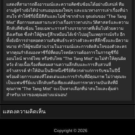
แสดงที่สามารถดึงอารมณ์และความคิดซับซ้อนได้อย่างมีเสน่ห์ ทีม
งานผู้สร้างยังได้นำเสนอมุมมองใหม่ๆ และแนวทางการเล่าเรื่องที่น่า
สนใจ ทำให้ซีรี่ย์นี้มีสีสันและไม่ซ้ำซากจำเจ จุดเด่นของ "The Tang
Mist" คือการผสมผสานระหว่างเรื่องราวทางประวัติศาสตร์และความ
ลึกลับที่ซับซ้อน โดยเฉพาะการสร้างบรรยากาศที่เต็มไปด้วยความ
ตึงเครียด ซึ่งทำให้ผู้ชมรู้สึกเหมือนได้เข้าไปอยู่ในเหตุการณ์จริง อีก
ทั้งยังมีการถ่ายทอดความสัมพันธ์ระหว่างตัวละครที่ลึกซึ้งและมีความ
หมาย ทำให้ผู้ชมมีส่วนร่วมในอารมณ์และการตัดสินใจของตัวละคร
หากคุณกำลังมองหาซีรี่ย์ที่ตอบโจทย์ความต้องการในการดูซีรี่ย์
ออนไลน์ พากย์ไทย หรือซับไทย "The Tang Mist" จะไม่ทำให้คุณผิด
หวัง ด้วยเนื้อเรื่องที่ผสมผสานความลึกลับและการสืบสวนที่
สร้างสรรค์ ทำให้มันเป็นอีกหนึ่งซีรี่ย์ที่ควรค่าแก่การรับชมในปีนี้
พร้อมด้วยการแสดงที่โดดเด่นและการกำกับที่มีคุณภาพ ไม่ว่าคุณจะ
เป็นแฟนซีรี่ย์แนวลึกลับหรือเพียงแค่ต้องการหาความบันเทิงที่มี
คุณภาพ "The Tang Mist" จะเป็นทางเลือกที่น่าสนใจและคุ้มค่า
สำหรับเวลาของคุณอย่างแน่นอน!
แสดงความคิดเห็น
Copyright © 2026