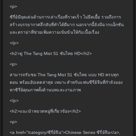
<p>
ซีรี่ย์มีจุดเด่นด้านการเล่าเรื่องที่รวดเร็ว ไม่ยืดเยื้อ รวมถึงการ
สร้างบรรยากาศลึกลับที่ทำได้ดีมาก นอกจากนี้ยังมีฉากแอ็กชัน
และดราม่าที่ช่วยเพิ่มความเข้มข้นให้กับเนื้อเรื่อง
</p>
<h2>ดู The Tang Mist S1 ซับไทย HD</h2>
<p>
สามารถรับชม The Tang Mist S1 ซับไทย แบบ HD ครบทุก
ตอน พร้อมอัปเดตล่าสุด เหมาะสำหรับแฟนซีรี่ย์จีนที่กำลังมอง
หาซีรี่ย์คุณภาพทั้งด้านบทและงานภาพ
</p>
<h2>แนะนำหมวดหมู่ที่เกี่ยวข้อง</h2>
<p>
<a href="/category/ซีรี่ย์จีน">Chinese Series ซีรี่ย์จีน</a>,