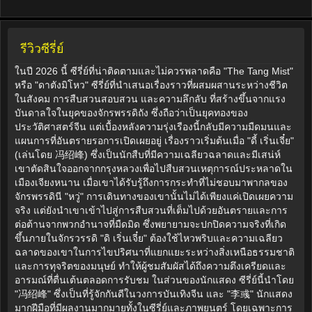
รีวิวซีรี่ย์
ในปี 2026 นี้ ซีรี่ย์ที่น่าติดตามและไม่ควรพลาดคือ "The Tang Mist"
หรือ "ดาตังมิโหว" ซีรี่ย์ที่นำเสนอเรื่องราวที่ผสมผสานระหว่างชีวิต
ในสังคม การสืบสวนสอบสวน และความลึกลับ ที่สร้างขึ้นจากแรง
บันดาลใจในยุคของจักรพรรดิถัง ซึ่งถือว่าเป็นยุคทองของ
ประวัติศาสตร์จีน แต่เบื้องหลังความรุ่งเรืองนี้กลับมีความมืดมนและ
แผนการที่อันตรายรอการเปิดเผยอยู่ เรื่องราวเริ่มต้นเมื่อ "ดี้ เริ่นเจี๋ย"
(เล่นโดย 冯绍峰) ซึ่งเป็นนักสืบที่มีความเฉลียวฉลาดและมีเสน่ห์
เขาตัดสินใจออกจากกรุงหลวงเพื่อไปสืบสวนเหตุการณ์ประหลาดใน
เมืองเจียงหนาน เมื่อเขาได้รับรู้ถึงการกระทำที่ไม่ชอบมาพากลของ
จักรพรรดินี "หวู่" การเดินทางของเขานั้นไม่ได้เพียงแค่เปิดเผยความ
จริง แต่ยังนำเขาเข้าไปสู่การสืบสวนที่เต็มไปด้วยอันตรายและการ
ต่อต้านจากพวกอำนาจที่มืดมิด ซึ่งพยายามจะปกปิดความจริงที่เกิด
ขึ้นภายในจักรวรรดิ "ดิ เริ่นเจี๋ย" ต้องใช้ไหวพริบและความเฉลียว
ฉลาดของเขาในการไขปริศนาที่แยกแยะระหว่างสิ่งเหนือธรรมชาติ
และการทุจริตของมนุษย์ ทำให้ผู้ชมสัมผัสได้ถึงความตึงเครียดและ
อารมณ์ที่ตื่นเต้นตลอดการรับชม ในส่วนของนักแสดง ซีรี่ย์นี้นำโดย
"冯绍峰" ซึ่งเป็นที่รู้จักกันดีในวงการบันเทิงจีน และ "李彧" นักแสดง
มากฝีมือที่มีผลงานมากมายทั้งในซีรี่ย์และภาพยนตร์ โดยเฉพาะการ