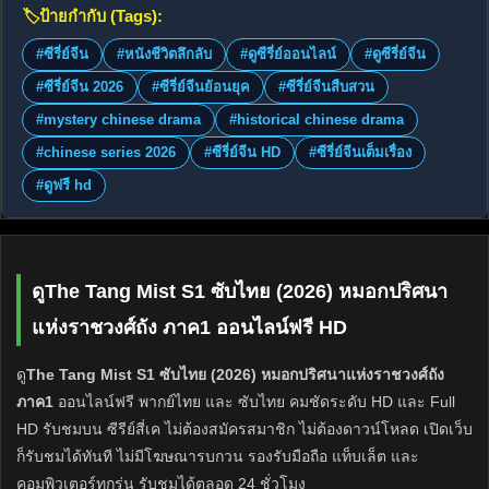
🏷️
ป้ายกำกับ (Tags):
#ซีรี่ย์จีน
#หนังชีวิตลึกลับ
#ดูซีรี่ย์ออนไลน์
#ดูซีรี่ย์จีน
#ซีรี่ย์จีน 2026
#ซีรี่ย์จีนย้อนยุค
#ซีรี่ย์จีนสืบสวน
#mystery chinese drama
#historical chinese drama
#chinese series 2026
#ซีรี่ย์จีน HD
#ซีรี่ย์จีนเต็มเรื่อง
#ดูฟรี hd
ดูThe Tang Mist S1 ซับไทย (2026) หมอกปริศนา
แห่งราชวงศ์ถัง ภาค1 ออนไลน์ฟรี HD
ดู
The Tang Mist S1 ซับไทย (2026) หมอกปริศนาแห่งราชวงศ์ถัง
ภาค1
ออนไลน์ฟรี พากย์ไทย และ ซับไทย คมชัดระดับ HD และ Full
HD รับชมบน ซีรีย์สี่เค ไม่ต้องสมัครสมาชิก ไม่ต้องดาวน์โหลด เปิดเว็บ
ก็รับชมได้ทันที ไม่มีโฆษณารบกวน รองรับมือถือ แท็บเล็ต และ
คอมพิวเตอร์ทุกรุ่น รับชมได้ตลอด 24 ชั่วโมง