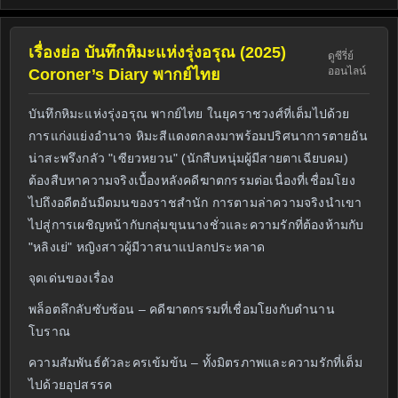
เรื่องย่อ บันทึกหิมะแห่งรุ่งอรุณ (2025)
ดูซีรี่ย์
ออนไลน์
Coroner’s Diary พากย์ไทย
บันทึกหิมะแห่งรุ่งอรุณ พากย์ไทย ในยุคราชวงศ์ที่เต็มไปด้วย
การแก่งแย่งอำนาจ หิมะสีแดงตกลงมาพร้อมปริศนาการตายอัน
น่าสะพรึงกลัว "เซียวหยวน" (นักสืบหนุ่มผู้มีสายตาเฉียบคม)
ต้องสืบหาความจริงเบื้องหลังคดีฆาตกรรมต่อเนื่องที่เชื่อมโยง
ไปถึงอดีตอันมืดมนของราชสำนัก การตามล่าความจริงนำเขา
ไปสู่การเผชิญหน้ากับกลุ่มขุนนางชั่วและความรักที่ต้องห้ามกับ
"หลิงเย่" หญิงสาวผู้มีวาสนาแปลกประหลาด
จุดเด่นของเรื่อง
พล็อตลึกลับซับซ้อน – คดีฆาตกรรมที่เชื่อมโยงกับตำนาน
โบราณ
ความสัมพันธ์ตัวละครเข้มข้น – ทั้งมิตรภาพและความรักที่เต็ม
ไปด้วยอุปสรรค