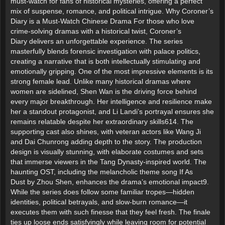
must-watch for fans of historical mysteries, offering a perfect
mix of suspense, romance, and political intrigue. Why Coroner’s
Diary is a Must-Watch Chinese Drama For those who love
crime-solving dramas with a historical twist, Coroner’s
Diary delivers an unforgettable experience. The series
masterfully blends forensic investigation with palace politics,
creating a narrative that is both intellectually stimulating and
emotionally gripping. One of the most impressive elements is its
strong female lead. Unlike many historical dramas where
women are sidelined, Shen Wan is the driving force behind
every major breakthrough. Her intelligence and resilience make
her a standout protagonist, and Li Landi’s portrayal ensures she
remains relatable despite her extraordinary skills614. The
supporting cast also shines, with veteran actors like Wang Ji
and Dai Chunrong adding depth to the story. The production
design is visually stunning, with elaborate costumes and sets
that immerse viewers in the Tang Dynasty-inspired world. The
haunting OST, including the melancholic theme song If As
Dust by Zhou Shen, enhances the drama’s emotional impact9.
While the series does follow some familiar tropes—hidden
identities, political betrayals, and slow-burn romance—it
executes them with such finesse that they feel fresh. The finale
ties up loose ends satisfyingly while leaving room for potential