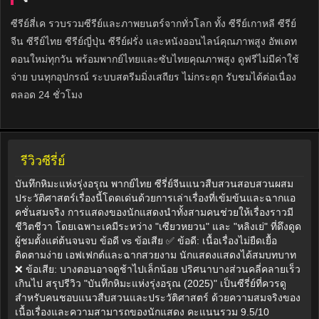
ซีรีย์สี่เค รวบรวมซีรีย์และภาพยนตร์จากทั่วโลก ทั้ง ซีรีย์เกาหลี ซีรีย์
จีน ซีรีย์ไทย ซีรีย์ญี่ปุ่น ซีรีย์ฝรั่ง และหนังออนไลน์คุณภาพสูง อัพเดท
ตอนใหม่ทุกวัน พร้อมพากย์ไทยและซับไทยคุณภาพสูง ดูฟรีไม่มีค่าใช้
จ่าย บนทุกอุปกรณ์ ระบบสตรีมมิ่งเสถียร ไม่กระตุก รับชมได้ต่อเนื่อง
ตลอด 24 ชั่วโมง
รีวิวซีรี่ย์
บันทึกหิมะแห่งรุ่งอรุณ พากย์ไทย ซีรี่ย์จีนแนวสืบสวนสอบสวนผสม
ประวัติศาสตร์เรื่องนี้โดดเด่นด้วยการเล่าเรื่องที่เข้มข้นและฉากแอ
คชั่นสมจริง การแสดงของนักแสดงนำทั้งสามคนช่วยให้เรื่องราวมี
ชีวิตชีวา โดยเฉพาะเคมีระหว่าง "เซียวหยวน" และ "หลิงเย่" ที่ดึงดูด
ผู้ชมตั้งแต่ต้นจนจบ ข้อดี vs ข้อเสีย ✅ ข้อดี: เนื้อเรื่องไม่ยืดเยื้อ
ติดตามง่าย เอฟเฟกต์และฉากสวยงาม นักแสดงแสดงได้สมบทบาท
❌ ข้อเสีย: บางตอนอาจดูช้าไปเล็กน้อย ปริศนาบางส่วนคลี่คลายเร็ว
เกินไป สรุปรีวิว "บันทึกหิมะแห่งรุ่งอรุณ (2025)" เป็นซีรี่ย์ที่ควรดู
สำหรับคนชอบแนวสืบสวนและประวัติศาสตร์ ด้วยความสมจริงของ
เนื้อเรื่องและความสามารถของนักแสดง คะแนนรวม 9.5/10