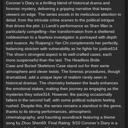
Coroner’s Diary is a thrilling blend of historical drama and
forensic mystery, delivering a gripping narrative that keeps
viewers on edge. The series excels in its meticulous attention to
detail, from the intricate crime scenes to the political intrigue
that drives the plot. Li Landi’s performance as Shen Wan is
particularly compelling—her transformation from a sheltered
noblewoman to a fearless investigator is portrayed with depth
and nuance. Ao Ruipeng’s Yan Chi complements her perfectly,
balancing stoicism with vulnerability as he fights for justice614.
The show’s strongest aspect is its well-crafted cases, each
more suspenseful than the last. The Headless Bride
Case and Buried Skeletons Case stand out for their eerie
atmosphere and clever twists. The forensic procedures, though
dramatized, add a unique layer of realism rarely seen in
historical dramas. The chemistry between the leads enhances
the emotional stakes, making their journey as engaging as the
mysteries they solve314. However, the pacing occasionally
falters in the second half, with some political subplots feeling
rushed. Despite this, the series remains a standout in the genre,
thanks to its strong performances, atmospheric
cinematography, and haunting soundtrack featuring a theme
song by Zhou Shen69. Final Rating: 9/10 Coroner’s Diary is a