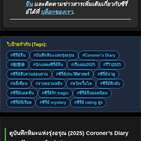
จีน
และติดตามข่าวสารเพิ่มเติมเกี่ยวกับซีรี่
ย์ได้ที่
บล็อกของเรา
.
🏷️
ป้ายกำกับ (Tags):
#ซีรี่ย์จีน
#บันทึกหิมะแห่งรุ่งอรุณ
#Coroner’s Diary
#朝雪录
#นักแสดงซีรี่ย์จีน
#เรื่องย่อ2025
#รีวิว2025
#ซีรี่ย์สืบสวนสอบสวน
#ซีรี่ย์ประวัติศาสตร์
#ซีรี่ย์น่าดู
#หลี่เซี่ยน
#จางหยวนหยิง
#หวังจวิ้นไค
#ซีรี่ย์ลึกลับ
#ซีรี่ย์แอคชั่น
#ซีรี่ย์รัก tragic
#ซีรี่ย์จีนยอดนิยม
#ซีรี่ย์พีเรียด
#ซีรี่ย์ mystery
#ซีรี่ย์ rating สูง
ดูบันทึกหิมะแห่งรุ่งอรุณ (2025) Coroner’s Diary