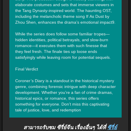
elaborate costumes and sets that immerse viewers in 
the Tang Dynasty-inspired world. The haunting OST, 
including the melancholic theme song If As Dust by 
Zhou Shen, enhances the drama’s emotional impact9.

While the series does follow some familiar tropes—
hidden identities, political betrayals, and slow-burn 
romance—it executes them with such finesse that 
they feel fresh. The finale ties up loose ends 
satisfyingly while leaving room for potential sequels.

Final Verdict

Coroner’s Diary is a standout in the historical mystery 
genre, combining forensic intrigue with deep character 
development. Whether you're a fan of crime dramas, 
historical epics, or romance, this series offers 
something for everyone. Don’t miss this captivating 
tale of justice, love, and redemption
สามารถรับชม ซีรี่ย์จีน เรื่องอื่นๆ ได้ที่
ซีรี่ย์