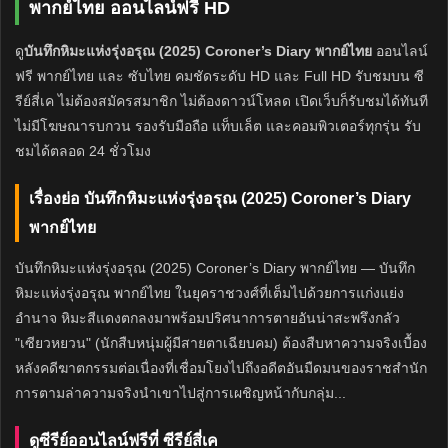
พากย์ไทย ออนไลน์ฟรี HD
ดู
บันทึกหิมะแห่งรุ่งอรุณ (2025) Coroner’s Diary พากย์ไทย
ออนไลน์
ฟรี พากย์ไทย และ ซับไทย คมชัดระดับ HD และ Full HD รับชมบน ซี
รีย์สี่เค ไม่ต้องสมัครสมาชิก ไม่ต้องดาวน์โหลด เปิดเว็บก็รับชมได้ทันที
ไม่มีโฆษณารบกวน รองรับมือถือ แท็บเล็ต และคอมพิวเตอร์ทุกรุ่น รับ
ชมได้ตลอด 24 ชั่วโมง
เรื่องย่อ บันทึกหิมะแห่งรุ่งอรุณ (2025) Coroner’s Diary
พากย์ไทย
บันทึกหิมะแห่งรุ่งอรุณ (2025) Coroner’s Diary พากย์ไทย — บันทึก
หิมะแห่งรุ่งอรุณ พากย์ไทย ในยุคราชวงศ์ที่เต็มไปด้วยการแก่งแย่ง
อำนาจ หิมะสีแดงตกลงมาพร้อมปริศนาการตายอันน่าสะพรึงกลัว
"เซียวหยวน" (นักสืบหนุ่มผู้มีสายตาเฉียบคม) ต้องสืบหาความจริงเบื้อง
หลังคดีฆาตกรรมต่อเนื่องที่เชื่อมโยงไปถึงอดีตอันมืดมนของราชสำนัก
การตามล่าความจริงนำเขาไปสู่การเผชิญหน้ากับกลุ่ม...
ดูซีรีย์ออนไลน์ฟรีที่ ซีรีย์สี่เค