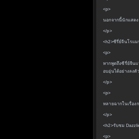
<p>
นอกจากนี้นักแสดงส
</p>
<h2>ซีรี่ย์จีนโรแ
<p>
หากพูดถึงซีรี่ย์จ
อบอุ่นได้อย่างลงตั
</p>
<p>
หลายฉากในเรื่องก
</p>
<h2>รับชม Dazzli
<p>