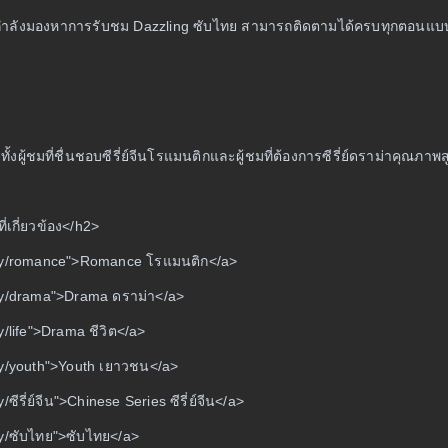
ี่กำลังมองหาการรับชม Dazzling ซับไทย สามารถติดตามได้ครบทุกตอนแบบ Fu
ั้งผู้ชมที่ชื่นชอบซีรี่ย์จีนโรแมนติกและผู้ชมที่ต้องการซีรี่ย์ดราม่าคุณภาพ
ที่เกี่ยวข้อง</h2>
ory/romance">Romance โรแมนติก</a>
ry/drama">Drama ดราม่า</a>
y/life">Drama ชีวิต</a>
ry/youth">Youth เยาวชน</a>
ซีรี่ย์จีน">Chinese Series ซีรี่ย์จีน</a>
ry/ซับไทย">ซับไทย</a>