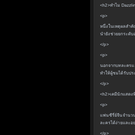
<h2>ทำไม Dazzlin
<p>
หนึ่งในเหตุผลสำคั
นำยังช่วยยกระดับอ
</p>
<p>
นอกจากบทละครแล้ว 
ทำให้ผู้ชมได้รับ
</p>
<h2>เคมีนักแสดงที่
<p>
แฟนซีรี่ย์จีนจำน
ละครได้ง่ายและอย
</p>