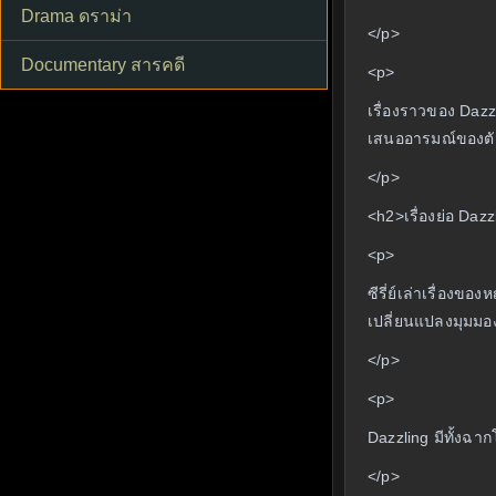
Drama ดราม่า
</p>
Documentary สารคดี
<p>
เรื่องราวของ Dazz
เสนออารมณ์ของตัว
</p>
<h2>เรื่องย่อ Daz
<p>
ซีรี่ย์เล่าเรื่อง
เปลี่ยนแปลงมุมมอง
</p>
<p>
Dazzling มีทั้งฉาก
</p>