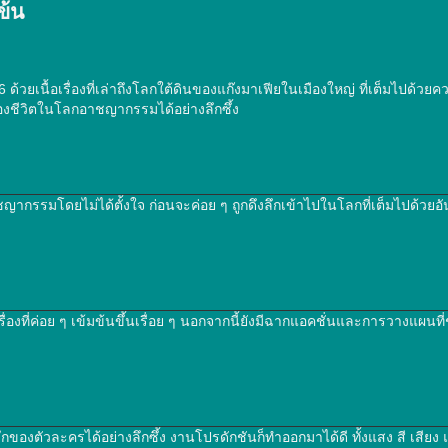
ข้น
วยเนื้อเรื่องที่เล่าถึงโลกใต้ดินของแก๊งมาเฟียในเมืองใหญ่ ที่เต็มไปด้วย
องชีวิตในโลกอาชญากรรมได้อย่างลึกซึ้ง
าชญากรรมโดยไม่ได้ตั้งใจ ก่อนจะค่อย ๆ ถูกดึงลึกเข้าไปในโลกที่เต็มไปด้วย
ื้อเรื่องที่ค่อย ๆ เข้มข้นขึ้นเรื่อย ๆ นอกจากนี้ยังมีฉากแอคชั่นและการวางแผ
ของตัวละครได้อย่างลึกซึ้ง งานโปรดักชันก็ทำออกมาได้ดี ทั้งแสง สี เสียง แ