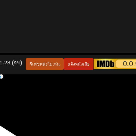
1-28 (จบ)
0.0
/
รีเฟชหนังไม่เล่น
แจ้งหนังเสีย