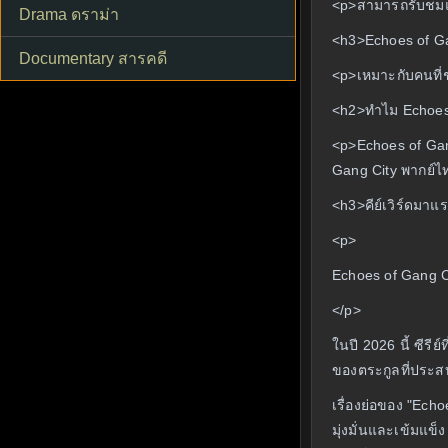
<p>สามารถรับชม
Drama ดราม่า
<h3>Echoes of G
Documentary สารคดี
<p>เหมาะกับคนที่ช
<h2>ทำไม Echoes 
<p>Echoes of Gang
Gang City พากย์ไท
<h3>คีย์เวิร์ดมาแ
<p>
Echoes of Gang Ci
</p>
ในปี 2026 นี้ ซีรี
ของตระกูลที่ประสบ
เรื่องย่อของ "Echo
มุ่งมั่นและเข้มแข็