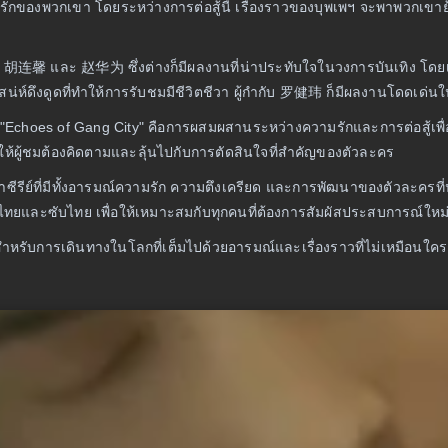
รักของพวกเขา โดยระหว่างการต่อสู้นี้ เรื่องราวของบุพเพฯ จะพาพวกเขาย
ดย 胡连馨 และ 赵华为 ซึ่งต่างก็มีผลงานที่น่าประทับใจในวงการบันเทิง โดยเ
น่ห์ดึงดูดที่ทำให้การรับชมมีชีวิตชีวา ผู้กำกับ 罗健玮 ก็มีผลงานโดดเด่นใ
"Echoes of Gang City" คือการผสมผสานระหว่างความรักและการต่อสู้เพื่อเอาชี
ให้ผู้ชมต้องคิดตามและลุ้นไปกับการตัดสินใจที่สำคัญของตัวละคร
ีรีย์ที่มีทั้งอารมณ์ความรัก ความตึงเครียด และการพัฒนาของตัวละครที่น
ไทยและซับไทย เพื่อให้เหมาะสมกับทุกคนที่ต้องการสัมผัสประสบการณ์ใหม่
สำหรับการเดินทางในโลกที่เต็มไปด้วยอารมณ์และเรื่องราวที่ไม่เหมือนใคร 