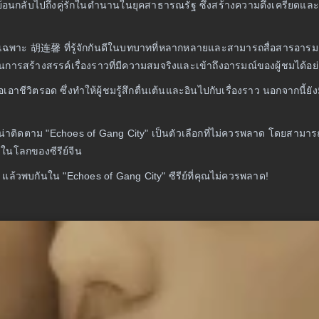
้อนกลับไปถึงคู่รักในตำนานในยุคสาธารณรัฐ ซึ่งสร้างความตึงเครียดและ
ฉพาะ 胡连馨 ที่รู้จักกันดีในบทบาทที่หลากหลายและสามารถสื่อสารอารมณ์ไ
นการสร้างสรรค์เรื่องราวที่มีความสมจริงและเข้าถึงอารมณ์ของผู้ชมได้อย่
วิตรอด ซึ่งทำให้ผู้ชมรู้สึกตื่นเต้นและอินไปกับเรื่องราว นอกจากนี้ยังมีก
่าติดตาม "Echoes of Gang City" เป็นตัวเลือกที่ไม่ควรพลาด โดยสามารถด
ในโลกของซีรีย์จีน
แล้วพบกันใน "Echoes of Gang City" ซีรีย์ที่คุณไม่ควรพลาด!