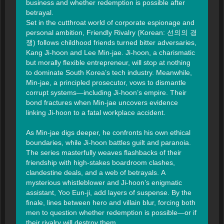
business and whether redemption is possible after 
betrayal.

Set in the cutthroat world of corporate espionage and 
personal ambition, Friendly Rivalry (Korean: 선의의 경
쟁) follows childhood friends turned bitter adversaries, 
Kang Ji-hoon and Lee Min-jae. Ji-hoon, a charismatic 
but morally flexible entrepreneur, will stop at nothing 
to dominate South Korea’s tech industry. Meanwhile, 
Min-jae, a principled prosecutor, vows to dismantle 
corrupt systems—including Ji-hoon’s empire. Their 
bond fractures when Min-jae uncovers evidence 
linking Ji-hoon to a fatal workplace accident.

As Min-jae digs deeper, he confronts his own ethical 
boundaries, while Ji-hoon battles guilt and paranoia. 
The series masterfully weaves flashbacks of their 
friendship with high-stakes boardroom clashes, 
clandestine deals, and a web of betrayals. A 
mysterious whistleblower and Ji-hoon’s enigmatic 
assistant, Yoo Eun-ji, add layers of suspense. By the 
finale, lines between hero and villain blur, forcing both 
men to question whether redemption is possible—or if 
their rivalry will destroy them.
