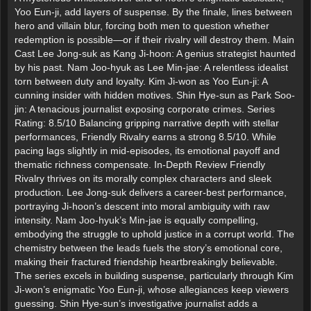
Yoo Eun-ji, add layers of suspense. By the finale, lines between
hero and villain blur, forcing both men to question whether
redemption is possible—or if their rivalry will destroy them. Main
Cast Lee Jong-suk as Kang Ji-hoon: A genius strategist haunted
by his past. Nam Joo-hyuk as Lee Min-jae: A relentless idealist
torn between duty and loyalty. Kim Ji-won as Yoo Eun-ji: A
cunning insider with hidden motives. Shin Hye-sun as Park Soo-
jin: A tenacious journalist exposing corporate crimes. Series
Rating: 8.5/10 Balancing gripping narrative depth with stellar
performances, Friendly Rivalry earns a strong 8.5/10. While
pacing lags slightly in mid-episodes, its emotional payoff and
thematic richness compensate. In-Depth Review Friendly
Rivalry thrives on its morally complex characters and sleek
production. Lee Jong-suk delivers a career-best performance,
portraying Ji-hoon’s descent into moral ambiguity with raw
intensity. Nam Joo-hyuk’s Min-jae is equally compelling,
embodying the struggle to uphold justice in a corrupt world. The
chemistry between the leads fuels the story’s emotional core,
making their fractured friendship heartbreakingly believable.
The series excels in building suspense, particularly through Kim
Ji-won’s enigmatic Yoo Eun-ji, whose allegiances keep viewers
guessing. Shin Hye-sun’s investigative journalist adds a