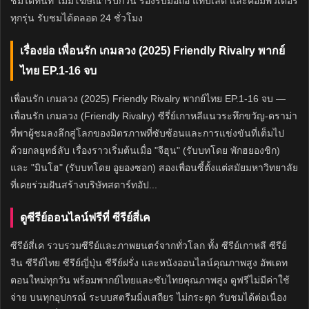
ชมได้ทันที ไม่มีโฆษณารบกวน รองรับมือถือ แท็บเล็ต และคอมพิวเตอร์
ทุกรุ่น รับชมได้ตลอด 24 ชั่วโมง
เรื่องย่อ เพื่อนรัก เกมลวง (2025) Friendly Rivalry พากย์
ไทย EP.1-16 จบ
เพื่อนรัก เกมลวง (2025) Friendly Rivalry พากย์ไทย EP.1-16 จบ —
เพื่อนรัก เกมลวง (Friendly Rivalry) ซีรี่ย์เกาหลีแนวระทึกขวัญ-ดราม่า
ที่พาผู้ชมลงลึกสู่โลกของมิตรภาพที่ซับซ้อนและการแข่งขันที่เต็มไป
ด้วยกลยุทธ์ลับ เรื่องราวเริ่มต้นเมื่อ "จีฮุน" (รับบทโดย พักฮยองชิก)
และ "มินโฮ" (รับบทโดย อูยองซอก) สองเพื่อนซี้ตั้งแต่สมัยมหาวิทยาลัย
ที่เคยร่วมฝันสร้างบริษัทสตาร์ทอัป...
ดูซีรีย์ออนไลน์ฟรีที่ ซีรีย์สี่เค
ซีรีย์สี่เค รวบรวมซีรีย์และภาพยนตร์จากทั่วโลก ทั้ง ซีรีย์เกาหลี ซีรีย์
จีน ซีรีย์ไทย ซีรีย์ญี่ปุ่น ซีรีย์ฝรั่ง และหนังออนไลน์คุณภาพสูง อัพเดท
ตอนใหม่ทุกวัน พร้อมพากย์ไทยและซับไทยคุณภาพสูง ดูฟรีไม่มีค่าใช้
จ่าย บนทุกอุปกรณ์ ระบบสตรีมมิ่งเสถียร ไม่กระตุก รับชมได้ต่อเนื่อง