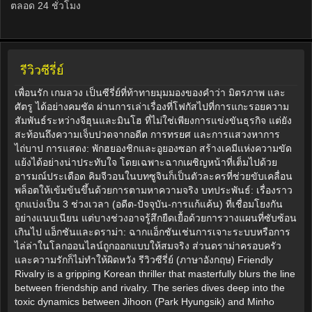
ตลอด 24 ชั่วโมง
รีวิวซีรี่ย์
เพื่อนรัก เกมลวง เป็นซีรี่ย์ที่ท้าทายมุมมองของคำว่า มิตรภาพ และ
ศัตรู ได้อย่างคมชัด ผ่านการเล่าเรื่องที่โฟกัสไปที่การแกะรอยความ
สัมพันธ์ระหว่างจีฮุนและมินโฮ ที่ไม่ใช่เพียงการแข่งขันธุรกิจ แต่ยัง
สะท้อนถึงความเจ็บปวดจากอดีต การทรยศ และการแสวงหาการ
ไถ่บาป การแสดง: พักฮยองชิกและอูยองซอก สร้างเคมีแห่งความขัด
แย้งได้อย่างน่าประทับใจ โดยเฉพาะฉากเผชิญหน้าที่เต็มไปด้วย
อารมณ์ประเดือด คิมจีวอนในบทซูจินก็เป็นตัวละครที่ช่วยขับเคลื่อน
พล็อตให้เข้มข้นขึ้นด้วยการตามหาความจริง บทประพันธ์: เรื่องราว
ถูกแบ่งเป็น 3 ช่วงเวลา (อดีต-ปัจจุบัน-การแก้แค้น) ที่เชื่อมโยงกัน
อย่างแนบเนียน แต่บางช่วงอาจรู้สึกยืดเยื้อด้วยการวางแผนที่ซับซ้อน
เกินไป แอ็กชันและดราม่า: ฉากแอ็กชันเช่นการเจาะระบบหรือการ
ไล่ล่าในโลกออนไลน์ถูกออกแบบให้สมจริง ส่วนดราม่าครอบครัว
และความรักก็ไม่ทำให้ผิดหวัง รีวิวซีรี่ย์ (ภาษาอังกฤษ) Friendly
Rivalry is a gripping Korean thriller that masterfully blurs the line
between friendship and rivalry. The series dives deep into the
toxic dynamics between Jihoon (Park Hyungsik) and Minho