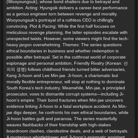
(Wooyoungsuk), whose bond shatters due to betrayal and
ambition. Acting: Hyungsik delivers a career-best performance
as a genius engineer torn between revenge and morality.
Wooyoungsuk’s portrayal of a ruthless CEO is chillingly
convincing. Plot & Pacing: While the first half focuses on
meticulous revenge planning, the latter episodes escalate with
unexpected twists. However, some viewers might find the tech-
heavy jargon overwhelming. Themes: The series questions
ethical boundaries in business and whether redemption is
possible after betrayal. Set in the cutthroat world of corporate
espionage and personal ambition, Friendly Rivalry (Korean: 선
의의 경쟁) follows childhood friends turned bitter adversaries,
Kang Ji-hoon and Lee Min-jae. Ji-hoon, a charismatic but
morally flexible entrepreneur, will stop at nothing to dominate
South Korea’s tech industry. Meanwhile, Min-jae, a principled
prosecutor, vows to dismantle corrupt systems—including Ji-
hoon’s empire. Their bond fractures when Min-jae uncovers
evidence linking Ji-hoon to a fatal workplace accident. As Min-
jae digs deeper, he confronts his own ethical boundaries, while
Ji-hoon battles guilt and paranoia. The series masterfully
weaves flashbacks of their friendship with high-stakes
boardroom clashes, clandestine deals, and a web of betrayals.
A mysterious whistleblower and Ji-hoon’s enigmatic assistant,