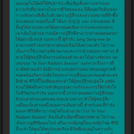
มอบฤดูใบไม้ผลิให้กับฮารัน เพื่อเติมเต็มความหวังและ
ความรักที่ขาดหายไปจากชีวิตของเธอ นี่คือจุดเริ่มต้นของ
การเดินทางที่เต็มไปด้วยความรู้สึกและความหมายที่ลึกซึ้ง 
นักแสดงนำของเรื่องนี้ ได้แก่ 이성경 และ แชจงฮยอบ ที่
ทั้งคู่ได้สวมบทบาทได้อย่างยอดเยี่ยม การแสดงของพวก
เขาเต็มไปด้วยอารมณ์ความรู้สึกที่สามารถถ่ายทอดออกมา
ได้อย่างมีเสน่ห์ นอกจากนี้ ผู้กำกับ Jung Sang-hee ยัง
สามารถสร้างบรรยากาศของเรื่องได้อย่างลงตัว ไม่ว่าจะ
เป็นการใช้ภาพถ่ายที่สวยงามและการนำเสนอฉากต่างๆ ที่
ช่วยให้ผู้ชมรู้สึกถึงอารมณ์ของตัวละครได้อย่างชัดเจน จุด
เด่นของ "In Your Radiant Season" นอกจากเรื่องราวที่
น่าติดตามแล้ว ยังมีการนำเสนอความหมายของฤดูกาลที่
สอดคล้องกับการเติบโตและการเปลี่ยนแปลงของตัวละคร
อีกด้วย ซีรีย์นี้ไม่เพียงแต่จะทำให้ผู้ชมรู้สึกอบอุ่นใจ แต่ยัง
ชวนให้คิดถึงความสำคัญของความรักและการให้กำลังใจ
ในชีวิตประจำวัน นอกจากนี้ การถ่ายทอดความรู้สึกของ
ตัวละครผ่านบทสนทนาและฉากต่างๆ ทำให้ผู้ชมรู้สึก
เหมือนเป็นส่วนหนึ่งของการเดินทางนี้ สำหรับคนที่กำลัง
มองหาซีรีย์ที่สามารถดูได้ในช่วงเวลาว่าง "In Your 
Radiant Season" ถือเป็นตัวเลือกที่ไม่ควรพลาด ไม่ว่าจะ
เป็นการดูซีรีย์ออนไลน์ หรือการเลือกดูในแบบซับไทย ซีรีย์
นี้จะทำให้คุณได้พบกับบทเรียนชีวิตที่แฝงอยู่ในความรัก