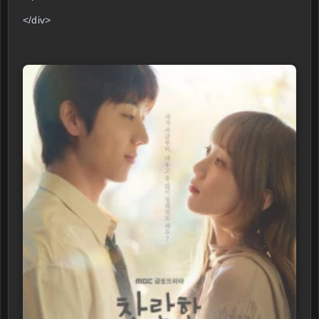
</div>