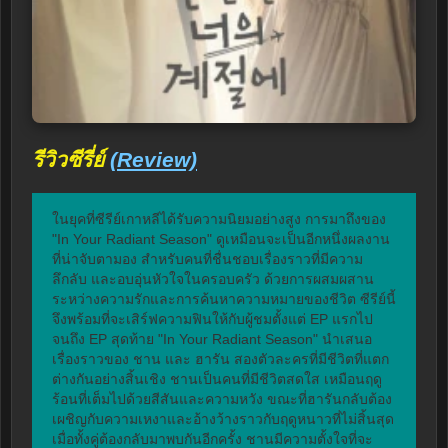
รีวิวซีรี่ย์
(Review)
ในยุคที่ซีรีย์เกาหลีได้รับความนิยมอย่างสูง การมาถึงของ 
"In Your Radiant Season" ดูเหมือนจะเป็นอีกหนึ่งผลงาน
ที่น่าจับตามอง สำหรับคนที่ชื่นชอบเรื่องราวที่มีความ
ลึกลับ และอบอุ่นหัวใจในครอบครัว ด้วยการผสมผสาน
ระหว่างความรักและการค้นหาความหมายของชีวิต ซีรีย์นี้
จึงพร้อมที่จะเสิร์ฟความฟินให้กับผู้ชมตั้งแต่ EP แรกไป
จนถึง EP สุดท้าย "In Your Radiant Season" นำเสนอ
เรื่องราวของ ชาน และ ฮารัน สองตัวละครที่มีชีวิตที่แตก
ต่างกันอย่างสิ้นเชิง ชานเป็นคนที่มีชีวิตสดใส เหมือนฤดู
ร้อนที่เต็มไปด้วยสีสันและความหวัง ขณะที่ฮารันกลับต้อง
เผชิญกับความเหงาและอ้างว้างราวกับฤดูหนาวที่ไม่สิ้นสุด 
เมื่อทั้งคู่ต้องกลับมาพบกันอีกครั้ง ชานมีความตั้งใจที่จะ