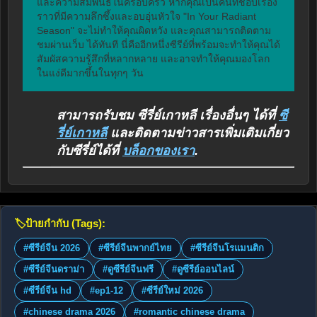
และความสัมพันธ์ในครอบครัว หากคุณเป็นคนที่ชอบเรื่อง
ราวที่มีความลึกซึ้งและอบอุ่นหัวใจ "In Your Radiant 
Season" จะไม่ทำให้คุณผิดหวัง และคุณสามารถติดตาม
ชมผ่านเว็บ ได้ทันที นี่คืออีกหนึ่งซีรีย์ที่พร้อมจะทำให้คุณได้
สัมผัสความรู้สึกที่หลากหลาย และอาจทำให้คุณมองโลก
ในแง่ดีมากขึ้นในทุกๆ วัน
สามารถรับชม ซีรี่ย์เกาหลี เรื่องอื่นๆ ได้ที่
ซี
รี่ย์เกาหลี
และติดตามข่าวสารเพิ่มเติมเกี่ยว
กับซีรี่ย์ได้ที่
บล็อกของเรา
.
🏷️
ป้ายกำกับ (Tags):
#ซีรีย์จีน 2026
#ซีรีย์จีนพากย์ไทย
#ซีรีย์จีนโรแมนติก
#ซีรีย์จีนดราม่า
#ดูซีรีย์จีนฟรี
#ดูซีรีย์ออนไลน์
#ซีรีย์จีน hd
#ep1-12
#ซีรีย์ใหม่ 2026
#chinese drama 2026
#romantic chinese drama