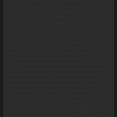
หมายของชีวิต ซีรีย์นี้จึงพร้อมที่จะเสิร์ฟความฟินให้กับผู้ชมตั้งแต่ EP
แรกไปจนถึง EP สุดท้าย "In Your Radiant Season" นำเสนอเรื่อง
ราวของ ชาน และ ฮารัน สองตัวละครที่มีชีวิตที่แตกต่างกันอย่างสิ้น
เชิง ชานเป็นคนที่มีชีวิตสดใส เหมือนฤดูร้อนที่เต็มไปด้วยสีสันและ
ความหวัง ขณะที่ฮารันกลับต้องเผชิญกับความเหงาและอ้างว้าง
ราวกับฤดูหนาวที่ไม่สิ้นสุด เมื่อทั้งคู่ต้องกลับมาพบกันอีกครั้ง ชานมี
ความตั้งใจที่จะมอบฤดูใบไม้ผลิให้กับฮารัน เพื่อเติมเต็มความหวังและ
ความรักที่ขาดหายไปจากชีวิตของเธอ นี่คือจุดเริ่มต้นของการเดิน
ทางที่เต็มไปด้วยความรู้สึกและความหมายที่ลึกซึ้ง นักแสดงนำของ
เรื่องนี้ ได้แก่ 이성경 และ แชจงฮยอบ ที่ทั้งคู่ได้สวมบทบาทได้อย่าง
ยอดเยี่ยม การแสดงของพวกเขาเต็มไปด้วยอารมณ์ความรู้สึกที่
สามารถถ่ายทอดออกมาได้อย่างมีเสน่ห์ นอกจากนี้ ผู้กำกับ Jung
Sang-hee ยังสามารถสร้างบรรยากาศของเรื่องได้อย่างลงตัว ไม่ว่า
จะเป็นการใช้ภาพถ่ายที่สวยงามและการนำเสนอฉากต่างๆ ที่ช่วยให้
ผู้ชมรู้สึกถึงอารมณ์ของตัวละครได้อย่างชัดเจน จุดเด่นของ "In Your
Radiant Season" นอกจากเรื่องราวที่น่าติดตามแล้ว ยังมีการนำ
เสนอความหมายของฤดูกาลที่สอดคล้องกับการเติบโตและการ
เปลี่ยนแปลงของตัวละครอีกด้วย ซีรีย์นี้ไม่เพียงแต่จะทำให้ผู้ชมรู้สึก
อบอุ่นใจ แต่ยังชวนให้คิดถึงความสำคัญของความรักและการให้
กำลังใจในชีวิตประจำวัน นอกจากนี้ การถ่ายทอดความรู้สึกของตัว
ละครผ่านบทสนทนาและฉากต่างๆ ทำให้ผู้ชมรู้สึกเหมือนเป็นส่วน
หนึ่งของการเดินทางนี้ สำหรับคนที่กำลังมองหาซีรีย์ที่สามารถดูได้
ในช่วงเวลาว่าง "In Your Radiant Season" ถือเป็นตัวเลือกที่ไม่ควร