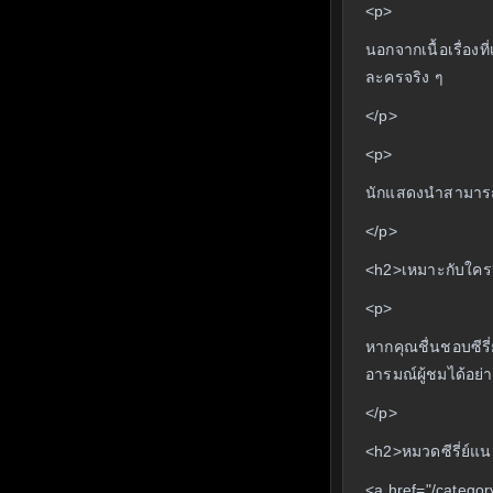
<p>
นอกจากเนื้อเรื่อง
ละครจริง ๆ
</p>
<p>
นักแสดงนำสามารถถ่า
</p>
<h2>เหมาะกับใคร
<p>
หากคุณชื่นชอบซีรี
อารมณ์ผู้ชมได้อย่า
</p>
<h2>หมวดซีรี่ย์แ
<a href="/categ