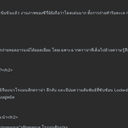
ที่เข้มข้นแล้ว งานภาพของซีรี่ย์ยังถือว่าโดดเด่นมาก ทั้งการถ่ายทำริมทะ
ยทอดอารมณ์ได้ยอดเยี่ยม โดยเฉพาะฉากดราม่าที่เต็มไปด้วยความรู้สึกกดดันแล
?</h2>
่ย์จีนแนวโรแมนติกดราม่า ลึกลับ และมีปมความสัมพันธ์ที่ซับซ้อน Locked B
งอยู่หมัด
นะนำ</h2>
ory/romance">Romance โรแมนติก</a>