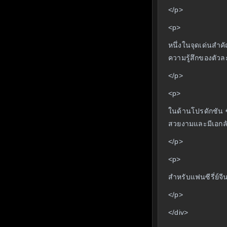
</p>
<p>
หนึ่งในจุดเด่นสำ
ความรู้สึกของตัวละ
</p>
<p>
ในด้านโปรดักชัน ซ
สวยงามและมีเอกล
</p>
<p>
สำหรับแฟนซีรี่ย์จ
</p>
</div>