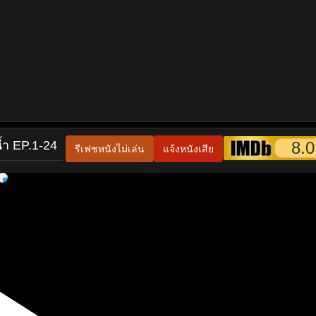
้ำ EP.1-24
8.0
รีเฟชหนังไม่เล่น
แจ้งหนังเสีย