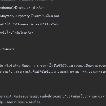
ry/drama">Drama ดราม่า</a>
y/mystery">Mystery ลึกลับซ่อนเงื่อน</a>
ซีรี่ย์จีน">Chinese Series ซีรี่ย์จีน</a>
ry/ซับไทย">ซับไทย</a>
s-review">
 หรือชื่อไทย พันธนาการกระแสน้ำ คือซีรี่ย์จีนแนวโรแมนติกดราม่าประจำปี 
ง ความลับ และความสัมพันธ์ที่ซับซ้อน ถ่ายทอดผ่านงานภาพสวยงามและบร
ากความสัมพันธ์ของชายหญิงคู่หนึ่งที่ต้องเผชิญกับอดีตอันเจ็บปวด และชะตากรร
ู้ชมติดตามได้อย่างต่อเนื่อง