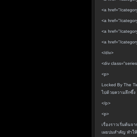
<a href="/catego
<a href="/categor
<a href="/category/
<a href="/catego
</div>
<div class="serie
<p>
Locked By The Tide
ไปด้วยความลึกซึ้
</p>
<p>
เรื่องราวเริ่มต้นจ
เผยปมสำคัญ ทำให้ผ