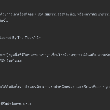
ดดเด่นด้วยการเล่าเรื่องที่ค่อย ๆ เปิดเผยความจริงทีละน้อย พร้อมการพัฒน
ิดขึ้น
ง Locked By The Tide</h2>
ชายหญิงคู่หนึ่งที่ชีวิตของพวกเขาถูกเชื่อมโยงด้วยเหตุการณ์ในอดีต ความรั
้จึงเริ่มเปิดเผย
มจะได้สัมผัสทั้งฉากโรแมนติก ฉากดราม่าหนักหน่วง และปริศนาที่ค่อย ๆ ถูกคล
้ซีรี่ย์น่าติดตาม</h2>