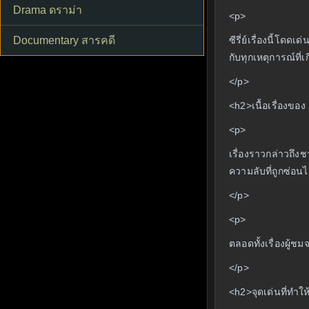
Drama ดราม่า
<p>
Documentary สารคดี
ซีรี่ย์เรื่องนี้โ
กับทุกเหตุการณ์ที่เก
</p>
<h2>เนื้อเรื่องขอ
<p>
เรื่องราวกล่าวถึง
ความลับที่ถูกซ่อนไว
</p>
<p>
ตลอดทั้งเรื่องผู้ช
</p>
<h2>จุดเด่นที่ทำให