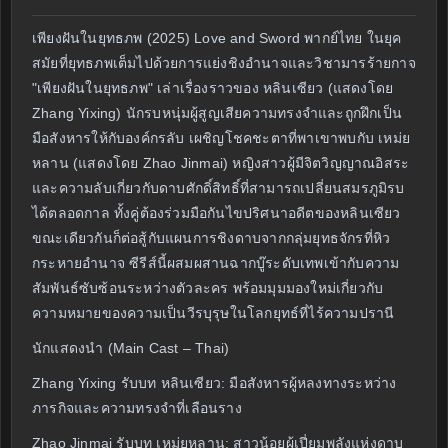
เพียงฝันในยุทธภพ (2025) Love and Sword พากย์ไทย ในยุค
สมัยที่ยุทธภพเต็มไปด้วยการแย่งชิงอำนาจและวิชามารร้ายกาจ
"เพียงฝันในยุทธภพ" เล่าเรื่องราวของ หลินเซียว (แสดงโดย
Zhang Yixing) นักรบหนุ่มผู้สูญเสียความทรงจำและถูกฝึกเป็น
มือสังหารให้กับองค์กรลับ เผชิญโชคชะตาที่พาเขาพบกับ เหม่ย
หลาน (แสดงโดย Zhao Jinmai) หญิงสาวผู้มีจิตวิญญาณอิสระ
และความลับเกี่ยวกับดาบศักดิ์สิทธิ์ที่สามารถเปลี่ยนสมรภูมิรบ
ได้ตลอดกาล ทั้งคู่ต้องร่วมมือกันไขปริศนาอดีตของหลินเซียว
ขณะเดียวกันก็ต่อสู้กับแผนการชิงดาบจากกลุ่มยุทธจักรที่หิว
กระหายอำนาจ ซีรีส์นี้ผสมผสานฉากบู๊ระดับเทพเข้ากับความ
สัมพันธ์ซับซ้อนระหว่างตัวละคร พร้อมมุมมองใหม่เกี่ยวกับ
ความหมายของความเป็นวีรบุรุษในโลกยุทธ์ที่ไร้ความปรานี
นักแสดงนำ (Main Cast – Thai)
Zhang Yixing รับบท หลินเซียว: มือสังหารผู้หลงทางระหว่าง
ภารกิจและความทรงจำที่เลือนราง
Zhao Jinmai รับบท เหม่ยหลาน: สาวน้อยผู้เปี่ยมพลังแห่งดาบ