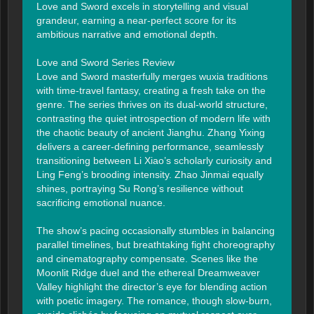
Love and Sword excels in storytelling and visual 
grandeur, earning a near-perfect score for its 
ambitious narrative and emotional depth.

Love and Sword Series Review

Love and Sword masterfully merges wuxia traditions 
with time-travel fantasy, creating a fresh take on the 
genre. The series thrives on its dual-world structure, 
contrasting the quiet introspection of modern life with 
the chaotic beauty of ancient Jianghu. Zhang Yixing 
delivers a career-defining performance, seamlessly 
transitioning between Li Xiao’s scholarly curiosity and 
Ling Feng’s brooding intensity. Zhao Jinmai equally 
shines, portraying Su Rong’s resilience without 
sacrificing emotional nuance.

The show’s pacing occasionally stumbles in balancing 
parallel timelines, but breathtaking fight choreography 
and cinematography compensate. Scenes like the 
Moonlit Ridge duel and the ethereal Dreamweaver 
Valley highlight the director’s eye for blending action 
with poetic imagery. The romance, though slow-burn, 