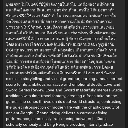
ยุทธภพ" ไม่ใช่แค่ซีรี่ย์บู๊กำลังภายในทั่วไป แต่คือผลงานที่ท้าทาย
แนวคิดเรื่องความดีและความชั่วผ่านตัวละครที่ไม่ได้แบ่งขาวดำ
ชัดเจน ซีรีส์ใช้เวลา 5400 คำในการถ่ายทอดความขัดแย้งภายใน
จิตใจของหลินเซียว ที่ต่อสู้ระหว่างความเป็นมือสังหารกับความ
ปรารถนาในชีวิตสงบ ขณะที่ความสัมพันธ์ระหว่างเขาและเหม่ย
หลานก็เต็มไปด้วยความตึงเครียดและ chemistry ที่น่าติดตาม จุด
เด่นของซีรีส์นี้คือ การออกแบบฉากบู๊ ที่ประณีตทุกการเคลื่อนไหว
โดยเฉพาะการใช้ดาบของหลินเซียวที่ผสมผสานศิลปะวูซูเข้ากับ
CGI สุดตระการตา นอกจากนี้ พล็อตย่อย เกี่ยวกับการเมืองในราช
สำนักและองค์กรลับก็ช่วยเพิ่มมิติให้เรื่องไม่น่าเบื่อ ข้อเสียเพียงเล็ก
น้อยคือ การดำเนินเรื่องช้าในตอนกลาง ที่อาจทำให้ผู้ชมบางกลุ่ม
รู้สึกไม่พอใจ แต่เมื่อผ่านจุดนั้นไปแล้ว คลิแม็กซ์และการเปิดเผย
ความลับจะทำให้คุณติดหนึบจนลืมกระพริบตา! Love and Sword
excels in storytelling and visual grandeur, earning a near-perfect
score for its ambitious narrative and emotional depth. Love and
Sword Series Review Love and Sword masterfully merges wuxia
traditions with time-travel fantasy, creating a fresh take on the
genre. The series thrives on its dual-world structure, contrasting
the quiet introspection of modern life with the chaotic beauty of
ancient Jianghu. Zhang Yixing delivers a career-defining
performance, seamlessly transitioning between Li Xiao’s
scholarly curiosity and Ling Feng’s brooding intensity. Zhao