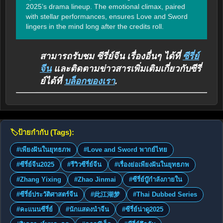
2025’s drama lineup. The emotional climax, paired 
with stellar performances, ensures Love and Sword 
lingers in the mind long after the credits roll.
สามารถรับชม ซีรี่ย์จีน เรื่องอื่นๆ ได้ที่
ซีรี่ย์
จีน
และติดตามข่าวสารเพิ่มเติมเกี่ยวกับซีรี่
ย์ได้ที่
บล็อกของเรา
.
🏷️
ป้ายกำกับ (Tags):
#เพียงฝันในยุทธภพ
#Love and Sword พากย์ไทย
#ซีรี่ย์จีน2025
#รีวิวซีรี่ย์จีน
#เรื่องย่อเพียงฝันในยุทธภพ
#Zhang Yixing
#Zhao Jinmai
#ซีรี่ย์บู๊กำลังภายใน
#ซีรี่ย์ประวัติศาสตร์จีน
#此江湖梦
#Thai Dubbed Series
#คะแนนซีรี่ย์
#นักแสดงนำจีน
#ซีรี่ย์น่าดู2025