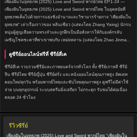
เพียงฝันในยุทธภพ (2025) Love and Sword พากย์ไทย EP.1-24 —
เพียงฝันในยุทธภพ (2025) Love and Sword พากย์ไทย ในยุคสมัยที่
ยุทธภพเต็มไปด้วยการแย่งชิงอำนาจและวิชามารร้ายกาจ "เพียงฝันใน
ยุทธภพ" เล่าเรื่องราวของ หลินเซียว (แสดงโดย Zhang Yixing) นักรบ
หนุ่มผู้สูญเสียความทรงจำและถูกฝึกเป็นมือสังหารให้กับองค์กรลับ
เผชิญโชคชะตาที่พาเขาพบกับ เหม่ยหลาน (แสดงโดย Zhao Jinma...
ดูซีรีย์ออนไลน์ฟรีที่ ซีรีย์สี่เค
ซีรีย์สี่เค รวบรวมซีรีย์และภาพยนตร์จากทั่วโลก ทั้ง ซีรีย์เกาหลี ซีรีย์
จีน ซีรีย์ไทย ซีรีย์ญี่ปุ่น ซีรีย์ฝรั่ง และหนังออนไลน์คุณภาพสูง อัพเดท
ตอนใหม่ทุกวัน พร้อมพากย์ไทยและซับไทยคุณภาพสูง ดูฟรีไม่มีค่าใช้
จ่าย บนทุกอุปกรณ์ ระบบสตรีมมิ่งเสถียร ไม่กระตุก รับชมได้ต่อเนื่อง
ตลอด 24 ชั่วโมง
รีวิวซีรี่ย์
เพียงฝันในยุทธภพ (2025) Love and Sword พากย์ไทย "เพียงฝันใน