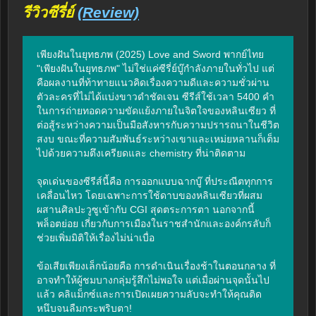
รีวิวซีรี่ย์
(Review)
เพียงฝันในยุทธภพ (2025) Love and Sword พากย์ไทย 
"เพียงฝันในยุทธภพ" ไม่ใช่แค่ซีรี่ย์บู๊กำลังภายในทั่วไป แต่
คือผลงานที่ท้าทายแนวคิดเรื่องความดีและความชั่วผ่าน
ตัวละครที่ไม่ได้แบ่งขาวดำชัดเจน ซีรีส์ใช้เวลา 5400 คำ
ในการถ่ายทอดความขัดแย้งภายในจิตใจของหลินเซียว ที่
ต่อสู้ระหว่างความเป็นมือสังหารกับความปรารถนาในชีวิต
สงบ ขณะที่ความสัมพันธ์ระหว่างเขาและเหม่ยหลานก็เต็ม
ไปด้วยความตึงเครียดและ chemistry ที่น่าติดตาม

จุดเด่นของซีรีส์นี้คือ การออกแบบฉากบู๊ ที่ประณีตทุกการ
เคลื่อนไหว โดยเฉพาะการใช้ดาบของหลินเซียวที่ผสม
ผสานศิลปะวูซูเข้ากับ CGI สุดตระการตา นอกจากนี้ 
พล็อตย่อย เกี่ยวกับการเมืองในราชสำนักและองค์กรลับก็
ช่วยเพิ่มมิติให้เรื่องไม่น่าเบื่อ

ข้อเสียเพียงเล็กน้อยคือ การดำเนินเรื่องช้าในตอนกลาง ที่
อาจทำให้ผู้ชมบางกลุ่มรู้สึกไม่พอใจ แต่เมื่อผ่านจุดนั้นไป
แล้ว คลิแม็กซ์และการเปิดเผยความลับจะทำให้คุณติด
หนึบจนลืมกระพริบตา!
