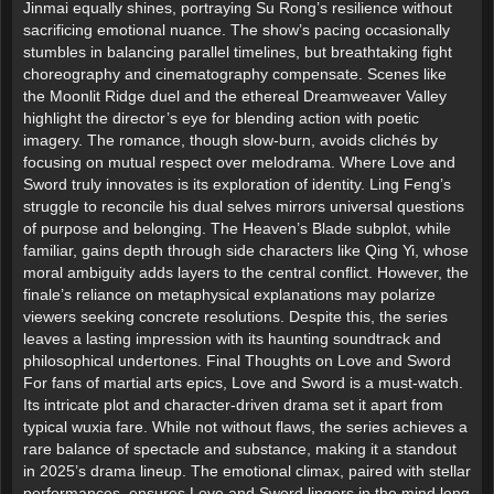
Jinmai equally shines, portraying Su Rong’s resilience without
sacrificing emotional nuance. The show’s pacing occasionally
stumbles in balancing parallel timelines, but breathtaking fight
choreography and cinematography compensate. Scenes like
the Moonlit Ridge duel and the ethereal Dreamweaver Valley
highlight the director’s eye for blending action with poetic
imagery. The romance, though slow-burn, avoids clichés by
focusing on mutual respect over melodrama. Where Love and
Sword truly innovates is its exploration of identity. Ling Feng’s
struggle to reconcile his dual selves mirrors universal questions
of purpose and belonging. The Heaven’s Blade subplot, while
familiar, gains depth through side characters like Qing Yi, whose
moral ambiguity adds layers to the central conflict. However, the
finale’s reliance on metaphysical explanations may polarize
viewers seeking concrete resolutions. Despite this, the series
leaves a lasting impression with its haunting soundtrack and
philosophical undertones. Final Thoughts on Love and Sword
For fans of martial arts epics, Love and Sword is a must-watch.
Its intricate plot and character-driven drama set it apart from
typical wuxia fare. While not without flaws, the series achieves a
rare balance of spectacle and substance, making it a standout
in 2025’s drama lineup. The emotional climax, paired with stellar
performances, ensures Love and Sword lingers in the mind long