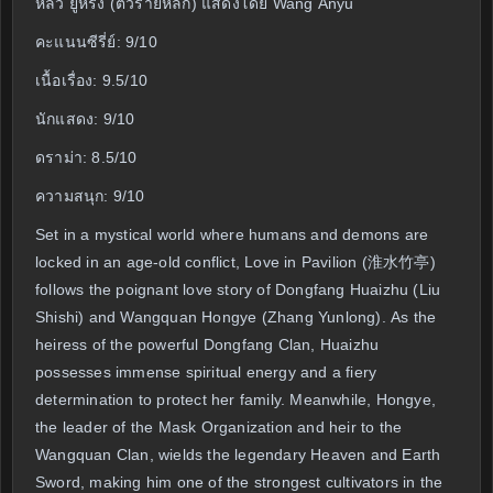
หลิว ยู่หรง (ตัวร้ายหลัก) แสดงโดย Wang Anyu
คะแนนซีรี่ย์: 9/10
เนื้อเรื่อง: 9.5/10
นักแสดง: 9/10
ดราม่า: 8.5/10
ความสนุก: 9/10
Set in a mystical world where humans and demons are
locked in an age-old conflict, Love in Pavilion (淮水竹亭)
follows the poignant love story of Dongfang Huaizhu (Liu
Shishi) and Wangquan Hongye (Zhang Yunlong). As the
heiress of the powerful Dongfang Clan, Huaizhu
possesses immense spiritual energy and a fiery
determination to protect her family. Meanwhile, Hongye,
the leader of the Mask Organization and heir to the
Wangquan Clan, wields the legendary Heaven and Earth
Sword, making him one of the strongest cultivators in the