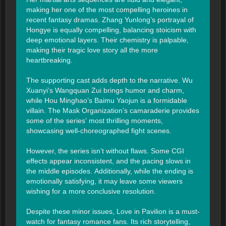
making her one of the most compelling heroines in 
recent fantasy dramas. Zhang Yunlong’s portrayal of 
Hongye is equally compelling, balancing stoicism with 
deep emotional layers. Their chemistry is palpable, 
making their tragic love story all the more 
heartbreaking.

The supporting cast adds depth to the narrative. Wu 
Xuanyi’s Wangquan Zui brings humor and charm, 
while Hou Minghao’s Baimu Yaojun is a formidable 
villain. The Mask Organization’s camaraderie provides 
some of the series’ most thrilling moments, 
showcasing well-choreographed fight scenes.

However, the series isn’t without flaws. Some CGI 
effects appear inconsistent, and the pacing slows in 
the middle episodes. Additionally, while the ending is 
emotionally satisfying, it may leave some viewers 
wishing for a more conclusive resolution.

Despite these minor issues, Love in Pavilion is a must-
watch for fantasy romance fans. Its rich storytelling, 