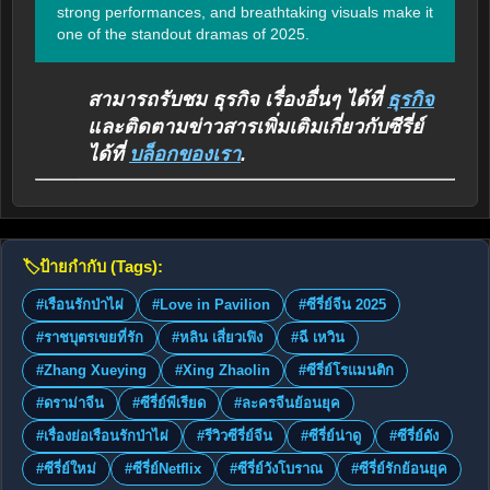
strong performances, and breathtaking visuals make it 
one of the standout dramas of 2025.
สามารถรับชม ธุรกิจ เรื่องอื่นๆ ได้ที่
ธุรกิจ
และติดตามข่าวสารเพิ่มเติมเกี่ยวกับซีรี่ย์
ได้ที่
บล็อกของเรา
.
🏷️
ป้ายกำกับ (Tags):
#เรือนรักป่าไผ่
#Love in Pavilion
#ซีรี่ย์จีน 2025
#ราชบุตรเขยที่รัก
#หลิน เสี่ยวเฟิง
#ฉี เหวิน
#Zhang Xueying
#Xing Zhaolin
#ซีรี่ย์โรแมนติก
#ดราม่าจีน
#ซีรี่ย์พีเรียด
#ละครจีนย้อนยุค
#เรื่องย่อเรือนรักป่าไผ่
#รีวิวซีรี่ย์จีน
#ซีรี่ย์น่าดู
#ซีรี่ย์ดัง
#ซีรี่ย์ใหม่
#ซีรี่ย์Netflix
#ซีรี่ย์วังโบราณ
#ซีรี่ย์รักย้อนยุค