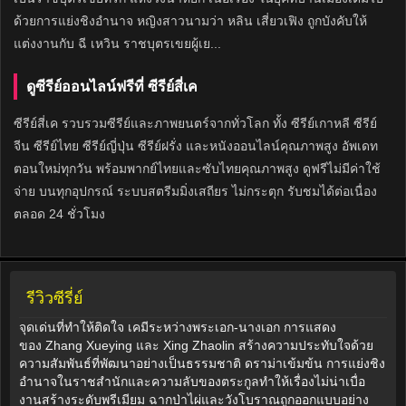
ด้วยการแย่งชิงอำนาจ หญิงสาวนามว่า หลิน เสี่ยวเฟิง ถูกบังคับให้
แต่งงานกับ ฉี เหวิน ราชบุตรเขยผู้เย...
ดูซีรีย์ออนไลน์ฟรีที่ ซีรีย์สี่เค
ซีรีย์สี่เค รวบรวมซีรีย์และภาพยนตร์จากทั่วโลก ทั้ง ซีรีย์เกาหลี ซีรีย์
จีน ซีรีย์ไทย ซีรีย์ญี่ปุ่น ซีรีย์ฝรั่ง และหนังออนไลน์คุณภาพสูง อัพเดท
ตอนใหม่ทุกวัน พร้อมพากย์ไทยและซับไทยคุณภาพสูง ดูฟรีไม่มีค่าใช้
จ่าย บนทุกอุปกรณ์ ระบบสตรีมมิ่งเสถียร ไม่กระตุก รับชมได้ต่อเนื่อง
ตลอด 24 ชั่วโมง
รีวิวซีรี่ย์
จุดเด่นที่ทำให้ติดใจ เคมีระหว่างพระเอก-นางเอก การแสดง
ของ Zhang Xueying และ Xing Zhaolin สร้างความประทับใจด้วย
ความสัมพันธ์ที่พัฒนาอย่างเป็นธรรมชาติ ดราม่าเข้มข้น การแย่งชิง
อำนาจในราชสำนักและความลับของตระกูลทำให้เรื่องไม่น่าเบื่อ
งานสร้างระดับพรีเมียม ฉากป่าไผ่และวังโบราณถูกออกแบบอย่าง