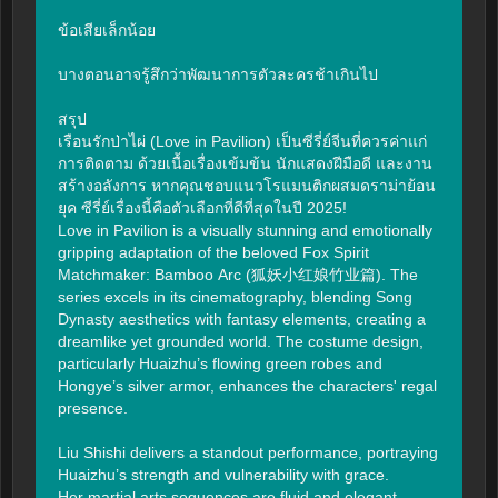
ข้อเสียเล็กน้อย

บางตอนอาจรู้สึกว่าพัฒนาการตัวละครช้าเกินไป

สรุป

เรือนรักป่าไผ่ (Love in Pavilion) เป็นซีรี่ย์จีนที่ควรค่าแก่
การติดตาม ด้วยเนื้อเรื่องเข้มข้น นักแสดงฝีมือดี และงาน
สร้างอลังการ หากคุณชอบแนวโรแมนติกผสมดราม่าย้อน
ยุค ซีรี่ย์เรื่องนี้คือตัวเลือกที่ดีที่สุดในปี 2025!

Love in Pavilion is a visually stunning and emotionally 
gripping adaptation of the beloved Fox Spirit 
Matchmaker: Bamboo Arc (狐妖小红娘竹业篇). The 
series excels in its cinematography, blending Song 
Dynasty aesthetics with fantasy elements, creating a 
dreamlike yet grounded world. The costume design, 
particularly Huaizhu’s flowing green robes and 
Hongye’s silver armor, enhances the characters' regal 
presence.

Liu Shishi delivers a standout performance, portraying 
Huaizhu’s strength and vulnerability with grace. 
Her martial arts sequences are fluid and elegant, 