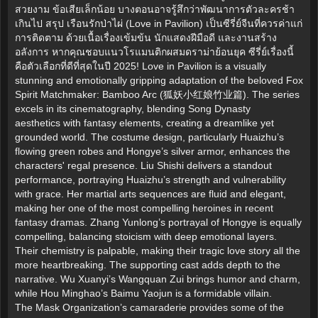
สวยงาม ข้อเสียเล็กน้อย บางตอนอาจรู้สึกว่าพัฒนาการตัวละครช้า
เกินไป สรุป เรือนรักป่าไผ่ (Love in Pavilion) เป็นซีรี่ย์จีนที่ควรค่าแก่
การติดตาม ด้วยเนื้อเรื่องเข้มข้น นักแสดงฝีมือดี และงานสร้าง
อลังการ หากคุณชอบแนวโรแมนติกผสมดราม่าย้อนยุค ซีรี่ย์เรื่องนี้
คือตัวเลือกที่ดีที่สุดในปี 2025! Love in Pavilion is a visually
stunning and emotionally gripping adaptation of the beloved Fox
Spirit Matchmaker: Bamboo Arc (狐妖小红娘竹业篇). The series
excels in its cinematography, blending Song Dynasty
aesthetics with fantasy elements, creating a dreamlike yet
grounded world. The costume design, particularly Huaizhu’s
flowing green robes and Hongye’s silver armor, enhances the
characters' regal presence. Liu Shishi delivers a standout
performance, portraying Huaizhu’s strength and vulnerability
with grace. Her martial arts sequences are fluid and elegant,
making her one of the most compelling heroines in recent
fantasy dramas. Zhang Yunlong’s portrayal of Hongye is equally
compelling, balancing stoicism with deep emotional layers.
Their chemistry is palpable, making their tragic love story all the
more heartbreaking. The supporting cast adds depth to the
narrative. Wu Xuanyi’s Wangquan Zui brings humor and charm,
while Hou Minghao’s Baimu Yaojun is a formidable villain.
The Mask Organization’s camaraderie provides some of the