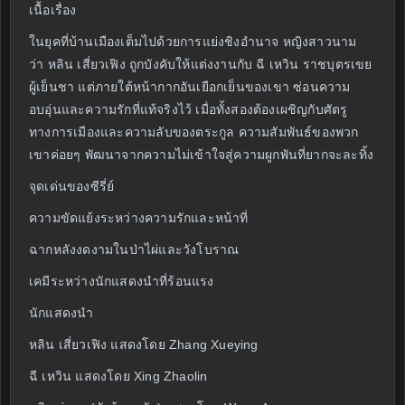
เนื้อเรื่อง
ในยุคที่บ้านเมืองเต็มไปด้วยการแย่งชิงอำนาจ หญิงสาวนาม
ว่า หลิน เสี่ยวเฟิง ถูกบังคับให้แต่งงานกับ ฉี เหวิน ราชบุตรเขย
ผู้เย็นชา แต่ภายใต้หน้ากากอันเยือกเย็นของเขา ซ่อนความ
อบอุ่นและความรักที่แท้จริงไว้ เมื่อทั้งสองต้องเผชิญกับศัตรู
ทางการเมืองและความลับของตระกูล ความสัมพันธ์ของพวก
เขาค่อยๆ พัฒนาจากความไม่เข้าใจสู่ความผูกพันที่ยากจะละทิ้ง
จุดเด่นของซีรี่ย์
ความขัดแย้งระหว่างความรักและหน้าที่
ฉากหลังงดงามในป่าไผ่และวังโบราณ
เคมีระหว่างนักแสดงนำที่ร้อนแรง
นักแสดงนำ
หลิน เสี่ยวเฟิง แสดงโดย Zhang Xueying
ฉี เหวิน แสดงโดย Xing Zhaolin