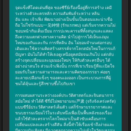
จุดแข็งที่โดดเด่นที่สุด ของซีรี่ย์เรื่องนี้อยู่ที่การสร้าง เคมี
ระหว่างตัวละครหลัก ความสัมพันธ์ระหว่าง หลิน 
อัน และ เจ้าเฟิ่ง พัฒนาอย่างเป็นขั้นเป็นตอนและน่าเชื่อ
ถือ ไม่ใช่รักแบบ一见钟情 (รักแรกพบ) แต่เริ่มจากความไม่
ชอบหน้ากันเต็มเปี่ยม การปะทะคารมที่ทั้งสนุกและแสดง
ถึงความแตกต่างทางความคิด นำไปสู่การได้เห็นแง่มุม
ใหม่ของกันและกัน การที่หลิน อัน ไม่ยอมจำนนต่อกรอบ
เดิมและใช้ความคิดสร้างสรรค์จากโลกสมัยใหม่ในการแก้
ปัญหา มันไม่ได้ทำให้เธอดูเหนือยุคสมัยจนเกินไป แต่กลับ
สร้างจุดเปลี่ยนและมุมมองใหม่ๆ ให้กับตัวละครอื่นๆ ได้
อย่างน่าสนใจ ส่วนเจ้าเฟิ่งนั้น การที่เขาเรียนรู้ที่จะเปิดใจ 
ยอมรับในความสามารถและความคิดของภรรยา ค่อยๆ 
ละลายเปลือกแข็งๆ ของตนเองออก เป็นกระบวนการที่ผู้
ชมได้ลุ้นและรู้สึกซาบซึ้งไปกับเขา

การผสมผสานระหว่างองค์ประวัติศาสตร์และจินตนาการ
สมัยใหม่ ทำได้ดี ซีรี่ย์ไม่พยายามจะ严肃 (จริงจังเคร่งครัด) 
แบบซีรี่ย์ประวัติศาสตร์เต็มตัว แต่ก็รักษาบรรยากาศและ
ขนบธรรมเนียมไว้ในระดับหนึ่งเพื่อเป็นพื้นหลังของเรื่อง 
แล้วใช้ตัวละครจากโลกใหม่มาเป็นตัวขับเคลื่อนการ
เปลี่ยนแปลงและสร้างสีสัน สิ่งนี้ทำให้เรื่องเข้าถึงง่ายและ
มีความบันเทิงสูง มีฉากตลกจากความไม่เข้าใจวัฒนธรรม