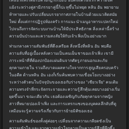
เหนี่ยวและเต็มไปด้วยกฎระเบียบ นับตั้งแต่วันแรก ความขัด
แย้งระหว่างคู่สามีภรรยาคู่นี้ก็ปะทุขึ้นไม่หยุด หลิน อัน พยายาม
ท้าทายและปรับเปลี่ยนบรรยากาศภายในบ้านด้วยแนวคิดสมัย
ใหม่ ตั้งแต่การปฏิรูปห้องครัว การแนะนำเมนูอาหารแปลกใหม่
ไปจนถึงการจัดระบบงานบ้านให้มีประสิทธิภาพ สิ่งเหล่านี้สร้าง
ความปั่นป่วนและความสงสัยให้กับเจ้าเฟิ่งเป็นอย่างมาก
ท่ามกลางความสัมพันธ์ที่ตึงเครียด สิ่งหนึ่งที่หลิน อัน พบคือ
ความลับที่อยู่เบื้องหลังความเป็นคนเย็นชาของเจ้าเฟิ่ง เขามี
ภาระหน้าที่ที่ต้องปกป้องแผ่นดินจากศัตรูภายนอกและภัย
คุกคามภายใน รวมถึงบาดแผลทางใจจากการสูญเสียครอบครัว
ในอดีต ด้านหลิน อัน เองก็เริ่มค้นพบความเชื่อมโยงบางอย่าง
ระหว่างตัวตนในปัจจุบันของเธอกับร่างของ "เซียวเจีย" คนเดิม
ความทรงจำที่กระจัดกระจายและความรู้สึกคุ้นเคยบางอย่างเริ่ม
ผุดขึ้นมา ขณะเดียวกัน เธอต้องเผชิญกับภัยคุกคามจากหญิง
สาวที่หมายปองเจ้าเฟิ่ง และการแทรกแซงของบุคคลลึกลับที่ดู
เหมือนจะรู้ความจริงเกี่ยวกับการย้ายมิติของเธอ
ความสัมพันธ์ของทั้งคู่ค่อยๆ เปลี่ยนจากความเกลียดชังเป็น
ความเข้าใจ และจากความเข้าใจกลายเป็นความรู้สึกที่ลึกซึ้ง