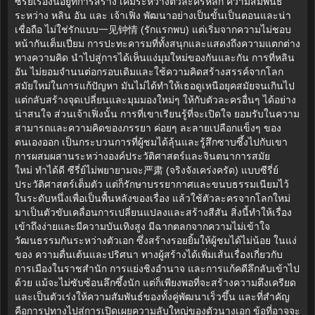
ซีรี่ย์เรื่องนี้อยู่ที่การสร้าง เคมีระหว่างตัวละครหลัก ความสัมพันธ์
ระหว่าง หลิน อัน และ เจ้าเฟิ่ง พัฒนาอย่างเป็นขั้นเป็นตอนและน่า
เชื่อถือ ไม่ใช่รักแบบ一见钟情 (รักแรกพบ) แต่เริ่มจากความไม่ชอบ
หน้ากันเต็มเปี่ยม การปะทะคารมที่ทั้งสนุกและแสดงถึงความแตกต่าง
ทางความคิด นำไปสู่การได้เห็นแง่มุมใหม่ของกันและกัน การที่หลิน
อัน ไม่ยอมจำนนต่อกรอบเดิมและใช้ความคิดสร้างสรรค์จากโลก
สมัยใหม่ในการแก้ปัญหา มันไม่ได้ทำให้เธอดูเหนือยุคสมัยจนเกินไป
แต่กลับสร้างจุดเปลี่ยนและมุมมองใหม่ๆ ให้กับตัวละครอื่นๆ ได้อย่าง
น่าสนใจ ส่วนเจ้าเฟิ่งนั้น การที่เขาเรียนรู้ที่จะเปิดใจ ยอมรับในความ
สามารถและความคิดของภรรยา ค่อยๆ ละลายเปลือกแข็งๆ ของ
ตนเองออก เป็นกระบวนการที่ผู้ชมได้ลุ้นและรู้สึกซาบซึ้งไปกับเขา
การผสมผสานระหว่างองค์ประวัติศาสตร์และจินตนาการสมัย
ใหม่ ทำได้ดี ซีรี่ย์ไม่พยายามจะ严肃 (จริงจังเคร่งครัด) แบบซีรี่ย์
ประวัติศาสตร์เต็มตัว แต่ก็รักษาบรรยากาศและขนบธรรมเนียมไว้
ในระดับหนึ่งเพื่อเป็นพื้นหลังของเรื่อง แล้วใช้ตัวละครจากโลกใหม่
มาเป็นตัวขับเคลื่อนการเปลี่ยนแปลงและสร้างสีสัน สิ่งนี้ทำให้เรื่อง
เข้าถึงง่ายและมีความบันเทิงสูง มีฉากตลกจากความไม่เข้าใจ
วัฒนธรรมกันระหว่างตัวเอก ซึ่งสร้างรอยยิ้มให้ผู้ชมได้ไม่น้อย ในแง่
ของ ความตื่นเต้นและปริศนา ทางผู้สร้างได้เพิ่มเส้นเรื่องเกี่ยวกับ
การเมืองในราชสำนัก การแย่งชิงอำนาจ และการแก้คดีลึกลับเข้าไป
ด้วย แม้จะไม่ซับซ้อนลึกซึ้งนัก แต่ก็เพียงพอที่จะสร้างความตึงเครียด
และเป็นตัวเร่งให้ความสัมพันธ์ของทั้งคู่พัฒนาเร็วขึ้น และที่สำคัญ
คือการปูทางไปสู่การเปิดเผยความลับใหญ่ของตัวนางเอก ข้อที่อาจจะ