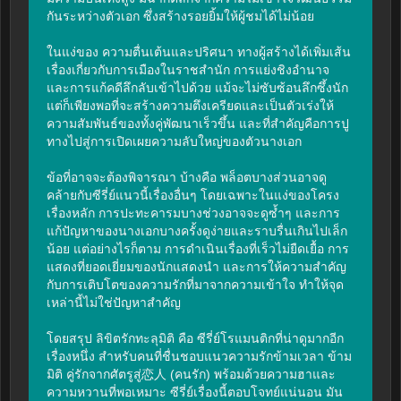
กันระหว่างตัวเอก ซึ่งสร้างรอยยิ้มให้ผู้ชมได้ไม่น้อย

ในแง่ของ ความตื่นเต้นและปริศนา ทางผู้สร้างได้เพิ่มเส้น
เรื่องเกี่ยวกับการเมืองในราชสำนัก การแย่งชิงอำนาจ 
และการแก้คดีลึกลับเข้าไปด้วย แม้จะไม่ซับซ้อนลึกซึ้งนัก 
แต่ก็เพียงพอที่จะสร้างความตึงเครียดและเป็นตัวเร่งให้
ความสัมพันธ์ของทั้งคู่พัฒนาเร็วขึ้น และที่สำคัญคือการปู
ทางไปสู่การเปิดเผยความลับใหญ่ของตัวนางเอก

ข้อที่อาจจะต้องพิจารณา บ้างคือ พล็อตบางส่วนอาจดู
คล้ายกับซีรี่ย์แนวนี้เรื่องอื่นๆ โดยเฉพาะในแง่ของโครง
เรื่องหลัก การปะทะคารมบางช่วงอาจจะดูซ้ำๆ และการ
แก้ปัญหาของนางเอกบางครั้งดูง่ายและราบรื่นเกินไปเล็ก
น้อย แต่อย่างไรก็ตาม การดำเนินเรื่องที่เร็วไม่ยืดเยื้อ การ
แสดงที่ยอดเยี่ยมของนักแสดงนำ และการให้ความสำคัญ
กับการเติบโตของความรักที่มาจากความเข้าใจ ทำให้จุด
เหล่านี้ไม่ใช่ปัญหาสำคัญ

โดยสรุป ลิขิตรักทะลุมิติ คือ ซีรี่ย์โรแมนติกที่น่าดูมากอีก
เรื่องหนึ่ง สำหรับคนที่ชื่นชอบแนวความรักข้ามเวลา ข้าม
มิติ คู่รักจากศัตรูสู่恋人 (คนรัก) พร้อมด้วยความฮาและ
ความหวานที่พอเหมาะ ซีรี่ย์เรื่องนี้ตอบโจทย์แน่นอน มัน