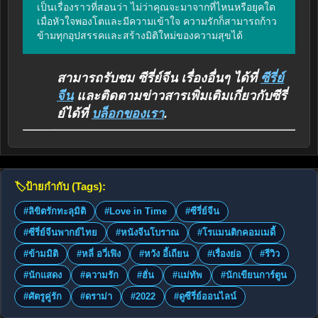
เป็นเรื่องราวที่สอนว่า ไม่ว่าคุณจะมาจากที่ไหนหรือยุคใด 
เมื่อหัวใจพองโตและมีความเข้าใจ ความรักก็สามารถก้าว
ข้ามทุกอุปสรรคและสร้างมิติใหม่ของความสุขได้
สามารถรับชม ซีรี่ย์จีน เรื่องอื่นๆ ได้ที่
ซีรี่ย์
จีน
และติดตามข่าวสารเพิ่มเติมเกี่ยวกับซีรี่
ย์ได้ที่
บล็อกของเรา
.
🏷️
ป้ายกำกับ (Tags):
#ลิขิตรักทะลุมิติ
#Love in Time
#ซีรี่ย์จีน
#ซีรี่ย์จีนพากย์ไทย
#หนังจีนโบราณ
#โรแมนติกคอมเมดี้
#ข้ามมิติ
#หลี่ อวี่เฟิง
#หวัง อี้เถียน
#เรื่องย่อ
#รีวิว
#นักแสดง
#ความรัก
#ฮั่น
#แม่ทัพ
#นักเขียนการ์ตูน
#ศัตรูคู่รัก
#ดราม่า
#2022
#ดูซีรี่ย์ออนไลน์