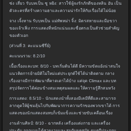
ซ่ง เสี่ยว รับบทเป็น ซู หยิง: สาวใช้ผู้จงรักภักดีของหลิน อัน เป็น
ตัวละครที่สร้างความฮาและความน่ารักให้กับเรื่องได้ไม่น้อย
จาง เจิ้งหาน รับบทเป็น แม่ทัพหม่า จิ้ง: มิตรสหายและมือขวา
ของเจ้าเฟิ่ง การแสดงที่หนักแน่นและซื่อตรงเป็นตัวช่วยสำคัญ
ของตัวเอก
(ส่วนที่ 3: คะแนนซีรี่ย์)
คะแนนรวม: 8.2/10
เนื้อเรื่องและบท: 8/10 - บทเริ่มต้นได้ดี มีความขัดแย้งน่าสนใจ
แนวคิดการย้ายมิติไม่ใหม่แต่ประยุกต์ใช้ได้น่าติดตาม กลาง
เรื่องอาจมีการพัฒนาที่คาดเดาได้บ้าง แต่จุด Climax และบท
สรุปจัดการได้ค่อนข้างสมเหตุสมผลและให้ความรู้สึกสมหวัง
การแสดง: 8.5/10 - นักแสดงนำทั้งสองมีเคมีที่ดีและสามารถ
ลากดูดให้ผู้ชมลุ้นไปกับพัฒนาการความรักของพวกเขาได้ การ
แสดงของนักแสดงสมทบก็เข้มแข็งและช่วยขับเคลื่อนเรื่อง
งานด้านศิลป์: 8/10 - ฉากหลัง เครื่องแต่งกาย และเครื่อง
ประดับ ออกแบบได้สวยงามและสมกับยุคสมัย ดนตรีประกอบ