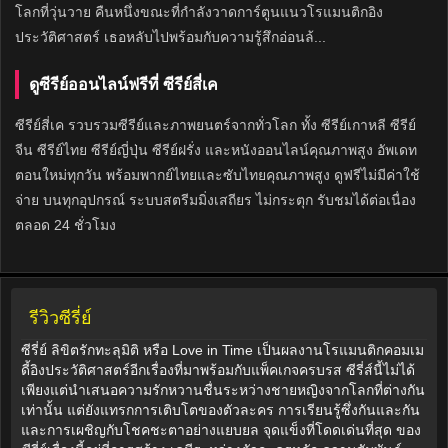
โลกที่วุ่นวาย คืนหนึ่งขณะที่กำลังวาดการ์ตูนแนวโรแมนติกอิง
ประวัติศาสตร์ เธอหลับไปพร้อมกับความรู้สึกอ่อนล้...
ดูซีรีย์ออนไลน์ฟรีที่ ซีรีย์สี่เค
ซีรีย์สี่เค รวบรวมซีรีย์และภาพยนตร์จากทั่วโลก ทั้ง ซีรีย์เกาหลี ซีรีย์
จีน ซีรีย์ไทย ซีรีย์ญี่ปุ่น ซีรีย์ฝรั่ง และหนังออนไลน์คุณภาพสูง อัพเดท
ตอนใหม่ทุกวัน พร้อมพากย์ไทยและซับไทยคุณภาพสูง ดูฟรีไม่มีค่าใช้
จ่าย บนทุกอุปกรณ์ ระบบสตรีมมิ่งเสถียร ไม่กระตุก รับชมได้ต่อเนื่อง
ตลอด 24 ชั่วโมง
รีวิวซีรี่ย์
ซีรี่ย์ ลิขิตรักทะลุมิติ หรือ Love in Time เป็นผลงานโรแมนติกคอมเม
ดี้อิงประวัติศาสตร์อีกเรื่องที่มาพร้อมกับแพ็คเกจครบรส ซีรี่ส์นี้ไม่ได้
เพียงแต่นำเสนอความรักหวานชื่นระหว่างชายหญิงจากโลกที่ต่างกัน
เท่านั้น แต่ยังแทรกการเติบโตของตัวละคร การเรียนรู้ซึ่งกันและกัน
และการเผชิญกับโชคชะตาอย่างแยบยล จุดแข็งที่โดดเด่นที่สุด ของ