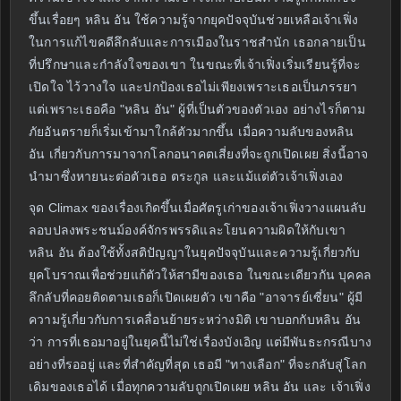
ขึ้นเรื่อยๆ หลิน อัน ใช้ความรู้จากยุคปัจจุบันช่วยเหลือเจ้าเฟิ่ง
ในการแก้ไขคดีลึกลับและการเมืองในราชสำนัก เธอกลายเป็น
ที่ปรึกษาและกำลังใจของเขา ในขณะที่เจ้าเฟิ่งเริ่มเรียนรู้ที่จะ
เปิดใจ ไว้วางใจ และปกป้องเธอไม่เพียงเพราะเธอเป็นภรรยา
แต่เพราะเธอคือ "หลิน อัน" ผู้ที่เป็นตัวของตัวเอง อย่างไรก็ตาม
ภัยอันตรายก็เริ่มเข้ามาใกล้ตัวมากขึ้น เมื่อความลับของหลิน
อัน เกี่ยวกับการมาจากโลกอนาคตเสี่ยงที่จะถูกเปิดเผย สิ่งนี้อาจ
นำมาซึ่งหายนะต่อตัวเธอ ตระกูล และแม้แต่ตัวเจ้าเฟิ่งเอง
จุด Climax ของเรื่องเกิดขึ้นเมื่อศัตรูเก่าของเจ้าเฟิ่งวางแผนลับ
ลอบปลงพระชนม์องค์จักรพรรดิและโยนความผิดให้กับเขา
หลิน อัน ต้องใช้ทั้งสติปัญญาในยุคปัจจุบันและความรู้เกี่ยวกับ
ยุคโบราณเพื่อช่วยแก้ตัวให้สามีของเธอ ในขณะเดียวกัน บุคคล
ลึกลับที่คอยติดตามเธอก็เปิดเผยตัว เขาคือ "อาจารย์เซี่ยน" ผู้มี
ความรู้เกี่ยวกับการเคลื่อนย้ายระหว่างมิติ เขาบอกกับหลิน อัน
ว่า การที่เธอมาอยู่ในยุคนี้ไม่ใช่เรื่องบังเอิญ แต่มีพันธะกรณีบาง
อย่างที่รออยู่ และที่สำคัญที่สุด เธอมี "ทางเลือก" ที่จะกลับสู่โลก
เดิมของเธอได้ เมื่อทุกความลับถูกเปิดเผย หลิน อัน และ เจ้าเฟิ่ง