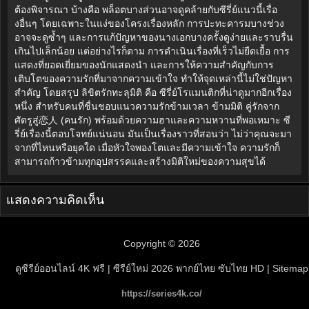
ต้องพิจารณา บ้างคือ พล็อตบางส่วนอาจดูคล้ายกับซีรี่ย์แนวนี้เรื่อ
งอื่นๆ โดยเฉพาะในแง่ของโครงเรื่องหลัก การปะทะคารมบางช่วง
อาจจะดูซ้ำๆ และการแก้ปัญหาของนางเอกบางครั้งดูง่ายและราบรื่น
เกินไปเล็กน้อย แต่อย่างไรก็ตาม การดำเนินเรื่องที่เร็วไม่ยืดเยื้อ การ
แสดงที่ยอดเยี่ยมของนักแสดงนำ และการให้ความสำคัญกับการ
เติบโตของความรักที่มาจากความเข้าใจ ทำให้จุดเหล่านี้ไม่ใช่ปัญหา
สำคัญ โดยสรุป ลิขิตรักทะลุมิติ คือ ซีรี่ย์โรแมนติกที่น่าดูมากอีกเรื่อง
หนึ่ง สำหรับคนที่ชื่นชอบแนวความรักข้ามเวลา ข้ามมิติ คู่รักจาก
ศัตรูสู่恋人 (คนรัก) พร้อมด้วยความฮาและความหวานที่พอเหมาะ ซี
รี่ย์เรื่องนี้ตอบโจทย์แน่นอน มันเป็นเรื่องราวที่สอนว่า ไม่ว่าคุณจะมา
จากที่ไหนหรือยุคใด เมื่อหัวใจพองโตและมีความเข้าใจ ความรักก็
สามารถก้าวข้ามทุกอุปสรรคและสร้างมิติใหม่ของความสุขได้
แสดงความคิดเห็น
Copyright © 2026
ดูซีรีย์ออนไลน์ 4K ฟรี | ซีรีย์ใหม่ 2026 พากย์ไทย ซับไทย HD
| Sitemap
https://series4k.co/