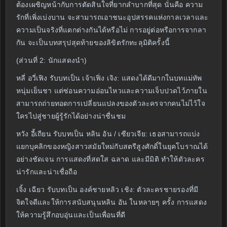
ต้องเผชิญหน้ากับการตัดสินใจที่ยากลำบากที่สุด นั่นคือ ความ
รักที่เพิ่งเบ่งบาน จะสามารถเอาชนะอุปสรรคแห่งกาลเวลาและ
ความเป็นจริงที่แตกต่างกันได้หรือไม่ การอยู่ต่อหรือการจากลา
กัน จะเป็นบทสรุปสุดท้ายของลิขิตรักทะลุมิติครั้งนี้
(ส่วนที่ 2: นักแสดงนำ)
หลี่ อวี่เฟิง รับบทเป็น เจ้าเฟิ่ง เจิง: แสดงได้ดีมากในบทแม่ทัพ
หนุ่มเย็นชา แต่ซ่อนความอ่อนไหวและความเจ็บปวดไว้ภายใน
สามารถถ่ายทอดการเปลี่ยนแปลงของตัวละครจากคนไม่ไว้ใจ
ใครไปสู่ชายผู้รู้รักได้อย่างน่าชื่นชม
หวัง อี้เถียน รับบทเป็น หลิน อัน / เซียวเจีย: เธอสามารถแบ่ง
แยกบุคลิกของหญิงสาวสมัยใหม่กับสตรีสูงศักดิ์ในยุคโบราณได้
อย่างชัดเจน การแสดงที่สดใส ฉลาด และมีมิติ ทำให้ตัวละคร
น่ารักและน่าเชื่อถือ
เจิ้ง เฉียว รับบทเป็น องค์ชายหลิว เชิง: ตัวละครชายรองที่มี
จิตใจดีและให้การสนับสนุนหลิน อัน ในหลายๆ ครั้ง การแสดง
ให้ความรู้สึกอบอุ่นและเป็นเพื่อนที่ดี