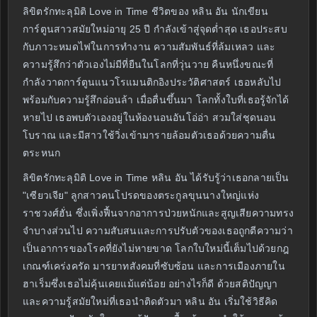
ลิขิตรักทะลุมิติ Love in Time ชีวิตของ หลิน อัน นักเขียน
การ์ตูนสาวสมัยใหม่อายุ 25 ปี กำลังเข้าสู่จุดต่ำสุด เธอประสบ
กับภาวะหมดไฟในการทำงาน ความสัมพันธ์ที่ล้มเหลว และ
ความรู้สึกว่าตัวเองไม่มีที่ยืนในโลกที่วุ่นวาย คืนหนึ่งขณะที่
กำลังวาดการ์ตูนแนวโรแมนติกอิงประวัติศาสตร์ เธอหลับไป
พร้อมกับความรู้สึกอ่อนล้า เมื่อตื่นขึ้นมา โลกทั้งใบที่เธอรู้จักได้
หายไป เธอพบตัวเองอยู่ในห้องนอนอันโอ่อ่า สวมใส่ชุดนอน
โบราณ และมีสาวใช้วิ่งเข้ามารายล้อมตัวเธอด้วยความตื่น
ตระหนก
ลิขิตรักทะลุมิติ Love in Time หลิน อัน ได้รับรู้ว่าเธอกลายเป็น
"เซียวเจีย" ลูกสาวคนโปรดของตระกูลขุนนางใหญ่แห่ง
ราชวงศ์ฮั่น ซึ่งเพิ่งฟื้นจากอาการป่วยหนักและสูญเสียความทรง
จำบางส่วนไป ความสับสนและการปรับตัวของเธอถูกตีความว่า
เป็นอาการของโรคที่ยังไม่หายขาด โลกใบใหม่นี้เต็มไปด้วยกฎ
เกณฑ์เคร่งครัด มารยาทสังคมที่ซับซ้อน และการเมืองภายใน
ฮาเร็มซึ่งเธอไม่คุ้นเคยแม้แต่น้อย อย่างไรก็ดี ด้วยสติปัญญา
และความรู้สมัยใหม่ที่เธอนำติดตัวมา หลิน อัน เริ่มใช้วิธีคิด