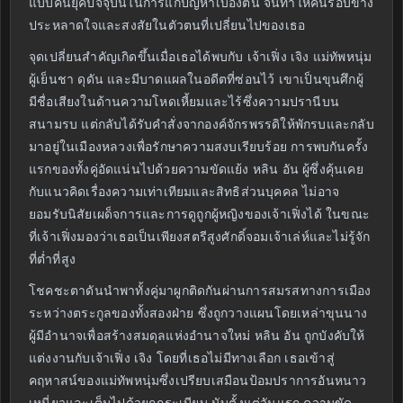
แบบคนยุคปัจจุบันในการแก้ปัญหาเบื้องต้น จนทำให้คนรอบข้าง
ประหลาดใจและสงสัยในตัวตนที่เปลี่ยนไปของเธอ
จุดเปลี่ยนสำคัญเกิดขึ้นเมื่อเธอได้พบกับ เจ้าเฟิ่ง เจิง แม่ทัพหนุ่ม
ผู้เย็นชา ดุดัน และมีบาดแผลในอดีตที่ซ่อนไว้ เขาเป็นขุนศึกผู้
มีชื่อเสียงในด้านความโหดเหี้ยมและไร้ซึ่งความปรานีบน
สนามรบ แต่กลับได้รับคำสั่งจากองค์จักรพรรดิให้พักรบและกลับ
มาอยู่ในเมืองหลวงเพื่อรักษาความสงบเรียบร้อย การพบกันครั้ง
แรกของทั้งคู่อัดแน่นไปด้วยความขัดแย้ง หลิน อัน ผู้ซึ่งคุ้นเคย
กับแนวคิดเรื่องความเท่าเทียมและสิทธิส่วนบุคคล ไม่อาจ
ยอมรับนิสัยเผด็จการและการดูถูกผู้หญิงของเจ้าเฟิ่งได้ ในขณะ
ที่เจ้าเฟิ่งมองว่าเธอเป็นเพียงสตรีสูงศักดิ์จอมเจ้าเล่ห์และไม่รู้จัก
ที่ต่ำที่สูง
โชคชะตาดันนำพาทั้งคู่มาผูกติดกันผ่านการสมรสทางการเมือง
ระหว่างตระกูลของทั้งสองฝ่าย ซึ่งถูกวางแผนโดยเหล่าขุนนาง
ผู้มีอำนาจเพื่อสร้างสมดุลแห่งอำนาจใหม่ หลิน อัน ถูกบังคับให้
แต่งงานกับเจ้าเฟิ่ง เจิง โดยที่เธอไม่มีทางเลือก เธอเข้าสู่
คฤหาสน์ของแม่ทัพหนุ่มซึ่งเปรียบเสมือนป้อมปราการอันหนาว