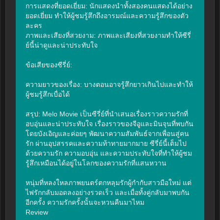
การแสดงที่ยอดเยี่ยม: นักแสดงนำทั้งสองคนแสดงได้อย่าง
ยอดเยี่ยม ทำให้ผู้ชมรู้สึกถึงอารมณ์และความรู้สึกของตัว
ละคร

ภาพและเสียงที่สวยงาม: ภาพและเสียงที่สวยงามทำให้ซีรี่
ย์นี้น่าดูและน่าประทับใจ

ข้อเสียของซีรี่ย์:

ความยาวของเรื่อง: บางตอนอาจรู้สึกยาวเกินไปและทำให้
ผู้ชมรู้สึกเบื่อได้

สรุป: Melo Movie เป็นซีรี่ย์ที่นำเสนอเรื่องราวความรักที่
อบอุ่นและน่าประทับใจ เรื่องราวของจีอูและมินจุนที่พบกัน
โดยบังเอิญและค่อยๆ พัฒนาความสัมพันธ์จากเพื่อนสู่คน
รัก ผ่านอุปสรรคและความท้าทายมากมาย ซีรี่ย์นี้เต็มไป
ด้วยความรัก ความอบอุ่น และความประทับใจที่ทำให้ผู้ชม
รู้สึกเหมือนได้อยู่ในโลกของความรักที่แสนหวาน

หนุ่มที่หลงใหลภาพยนตร์ตกหลุมรักผู้กำกับสาวมือใหม่ แต่
ไฟรักกลับมอดลงอย่างรวดเร็ว และเมื่อทั้งคู่กลับมาพบกัน
อีกครั้ง ความรักครั้งนั้นจะหวนคืนมาไหม

Review
