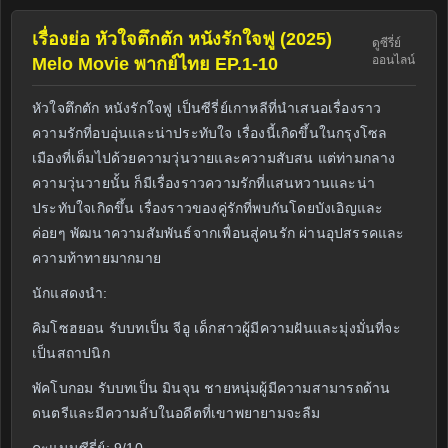
เรื่องย่อ หัวใจตึกตัก หนังรักใจฟู (2025)
ดูซีรี่ย์
ออนไลน์
Melo Movie พากย์ไทย EP.1-10
หัวใจตึกตัก หนังรักใจฟู เป็นซีรี่ย์เกาหลีที่นำเสนอเรื่องราว
ความรักที่อบอุ่นและน่าประทับใจ เรื่องนี้เกิดขึ้นในกรุงโซล
เมืองที่เต็มไปด้วยความวุ่นวายและความสับสน แต่ท่ามกลาง
ความวุ่นวายนั้น ก็มีเรื่องราวความรักที่แสนหวานและน่า
ประทับใจเกิดขึ้น เรื่องราวของคู่รักที่พบกันโดยบังเอิญและ
ค่อยๆ พัฒนาความสัมพันธ์จากเพื่อนสู่คนรัก ผ่านอุปสรรคและ
ความท้าทายมากมาย
นักแสดงนำ:
คิมโซฮยอน รับบทเป็น จีอู เด็กสาวผู้มีความฝันและมุ่งมั่นที่จะ
เป็นสถาปนิก
พัคโบกอม รับบทเป็น มินจุน ชายหนุ่มผู้มีความสามารถด้าน
ดนตรีและมีความลับในอดีตที่เขาพยายามจะลืม