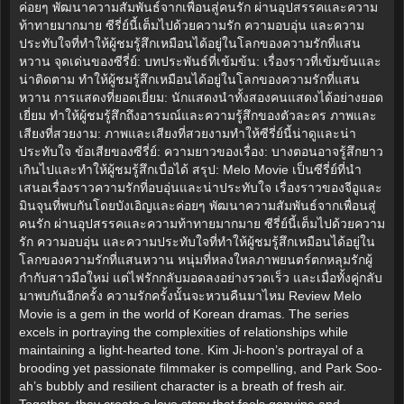
ค่อยๆ พัฒนาความสัมพันธ์จากเพื่อนสู่คนรัก ผ่านอุปสรรคและความ
ท้าทายมากมาย ซีรี่ย์นี้เต็มไปด้วยความรัก ความอบอุ่น และความ
ประทับใจที่ทำให้ผู้ชมรู้สึกเหมือนได้อยู่ในโลกของความรักที่แสน
หวาน จุดเด่นของซีรี่ย์: บทประพันธ์ที่เข้มข้น: เรื่องราวที่เข้มข้นและ
น่าติดตาม ทำให้ผู้ชมรู้สึกเหมือนได้อยู่ในโลกของความรักที่แสน
หวาน การแสดงที่ยอดเยี่ยม: นักแสดงนำทั้งสองคนแสดงได้อย่างยอด
เยี่ยม ทำให้ผู้ชมรู้สึกถึงอารมณ์และความรู้สึกของตัวละคร ภาพและ
เสียงที่สวยงาม: ภาพและเสียงที่สวยงามทำให้ซีรี่ย์นี้น่าดูและน่า
ประทับใจ ข้อเสียของซีรี่ย์: ความยาวของเรื่อง: บางตอนอาจรู้สึกยาว
เกินไปและทำให้ผู้ชมรู้สึกเบื่อได้ สรุป: Melo Movie เป็นซีรี่ย์ที่นำ
เสนอเรื่องราวความรักที่อบอุ่นและน่าประทับใจ เรื่องราวของจีอูและ
มินจุนที่พบกันโดยบังเอิญและค่อยๆ พัฒนาความสัมพันธ์จากเพื่อนสู่
คนรัก ผ่านอุปสรรคและความท้าทายมากมาย ซีรี่ย์นี้เต็มไปด้วยความ
รัก ความอบอุ่น และความประทับใจที่ทำให้ผู้ชมรู้สึกเหมือนได้อยู่ใน
โลกของความรักที่แสนหวาน หนุ่มที่หลงใหลภาพยนตร์ตกหลุมรักผู้
กำกับสาวมือใหม่ แต่ไฟรักกลับมอดลงอย่างรวดเร็ว และเมื่อทั้งคู่กลับ
มาพบกันอีกครั้ง ความรักครั้งนั้นจะหวนคืนมาไหม Review Melo
Movie is a gem in the world of Korean dramas. The series
excels in portraying the complexities of relationships while
maintaining a light-hearted tone. Kim Ji-hoon’s portrayal of a
brooding yet passionate filmmaker is compelling, and Park Soo-
ah’s bubbly and resilient character is a breath of fresh air.
Together, they create a love story that feels genuine and