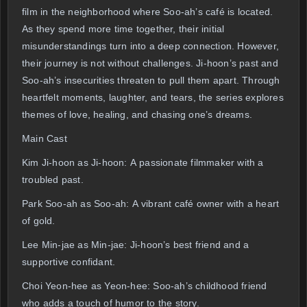
film in the neighborhood where Soo-ah’s café is located.
As they spend more time together, their initial
misunderstandings turn into a deep connection. However,
their journey is not without challenges. Ji-hoon’s past and
Soo-ah’s insecurities threaten to pull them apart. Through
heartfelt moments, laughter, and tears, the series explores
themes of love, healing, and chasing one’s dreams.
Main Cast
Kim Ji-hoon as Ji-hoon: A passionate filmmaker with a
troubled past.
Park Soo-ah as Soo-ah: A vibrant café owner with a heart
of gold.
Lee Min-jae as Min-jae: Ji-hoon’s best friend and a
supportive confidant.
Choi Yeon-hee as Yeon-hee: Soo-ah’s childhood friend
who adds a touch of humor to the story.