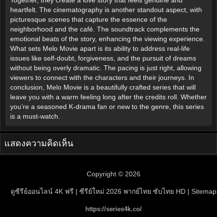
heartfelt. The cinematography is another standout aspect, with
picturesque scenes that capture the essence of the
neighborhood and the café. The soundtrack complements the
emotional beats of the story, enhancing the viewing experience.
What sets Melo Movie apart is its ability to address real-life
issues like self-doubt, forgiveness, and the pursuit of dreams
without being overly dramatic. The pacing is just right, allowing
viewers to connect with the characters and their journeys. In
conclusion, Melo Movie is a beautifully crafted series that will
leave you with a warm feeling long after the credits roll. Whether
you’re a seasoned K-drama fan or new to the genre, this series
is a must-watch.
แสดงความคิดเห็น
Copyright © 2026
ดูซีรีย์ออนไลน์ 4K ฟรี | ซีรีย์ใหม่ 2026 พากย์ไทย ซับไทย HD
| Sitemap
https://series4k.co/