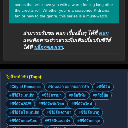
series that will leave you with a warm feeling long after 
the credits roll. Whether you’re a seasoned K-drama 
fan or new to the genre, this series is a must-watch.
สามารถรับชม ตลก เรื่องอื่นๆ ได้ที่
ตลก
และติดตามข่าวสารเพิ่มเติมเกี่ยวกับซีรี่ย์
ได้ที่
บล็อกของเรา
.
🏷️
ป้ายกำกับ (Tags):
#City of Romance
#รักหลอก อยากบอกว่ารัก
#ซีรี่ย์จีน
#ซีรี่ย์โรแมนติก
#ซีรี่ย์ดราม่า
#หลี่อวี่เฟิง
#หวังอี้ป๋อ
#ซีรี่ย์จีน2025
#ซีรี่ย์จีนซับไทย
#ซีรี่ย์จีนใหม่
#ซีรี่ย์จีนโรแมนติก
#ซีรี่ย์จีนดราม่า
#ซีรี่ย์จีนน่าดู
#ซีรี่ย์จีนยอดนิยม
#ซีรี่ย์จีนแนะนำ
#ซีรี่ย์จีนล่าสุด