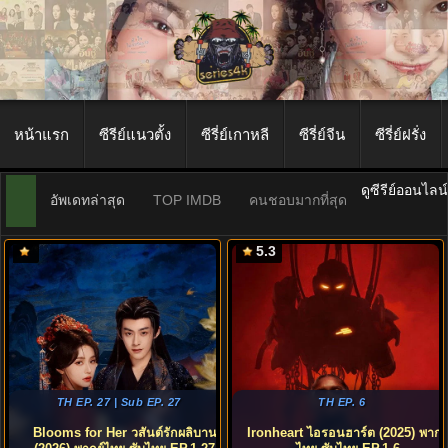
หน้าแรก
ซีรีย์แนวตั้ง
ซีรี่ย์เกาหลี
ซีรี่ย์จีน
ซีรี่ย์ฝรั่ง
ดูซีรีย์ออนไลน
อัพเดทล่าสุด
TOP IMDB
คนชอบมากที่สุด
5.3
TH EP. 27 | Sub EP. 27
TH EP. 6
Blooms for Her วสันต์รักผลิบาน
Ironheart ไอรอนฮาร์ต (2025) พากย