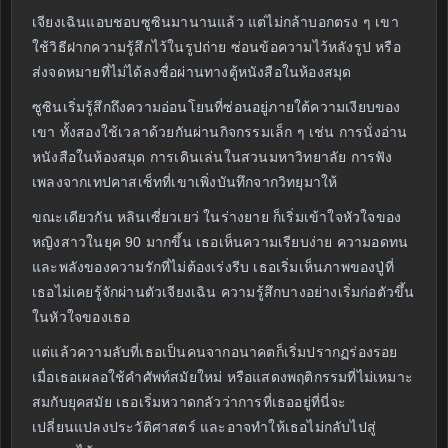
เจียงเฉินแอบชอบซูซินมานานแล้ว แต่ไม่กล้าบอกตรง ๆ เขา
ใช้วิธีฝากความรู้สึกไว้ในรูปถ่าย ซ่อนข้อความไว้หลังรูป หรือ
ส่งจดหมายที่ไม่ได้ลงชื่อผ่านทางตู้หนังสือในห้องสมุด
ซูซินเริ่มรู้สึกถึงความอ่อนโยนที่ซ่อนอยู่ภายใต้ความเงียบของ
เขา ทั้งสองใช้เวลาด้วยกันผ่านกิจกรรมเล็ก ๆ เช่น การนั่งอ่าน
หนังสือในห้องสมุด การเดินเล่นในสวนมหาวิทยาลัย การฟัง
เพลงจากเทปคาสเซ็ทที่เขาเพิ่งบันทึกจากวิทยุมาให้
ขณะเดียวกัน หลินเซี่ยวเยว่ ในร่างยาย ก็เริ่มเข้าใจหัวใจของ
หญิงสาวในยุค 90 มากขึ้น เธอเห็นความเรียบง่าย ความอดทน
และพลังของความรักที่ไม่ต้องเร่งรีบ เธอเริ่มเห็นภาพของปู่ที่
เธอไม่เคยรู้จักผ่านตัวเจียงเฉิน ความรู้สึกบางอย่างเริ่มก่อตัวขึ้น
ในหัวใจของเธอ
แต่แล้วความลับที่เธอเป็นคนจากอนาคตก็เริ่มปรากฏร่องรอย
เมื่อเธอเผลอใช้คำศัพท์สมัยใหม่ หรือแสดงพฤติกรรมที่ไม่เหมาะ
สมกับยุคสมัย เธอเริ่มหวาดกลัวว่าการที่เธออยู่ที่นี่จะ
เปลี่ยนแปลงประวัติศาสตร์ และอาจทำให้เธอไม่กลับไปสู่