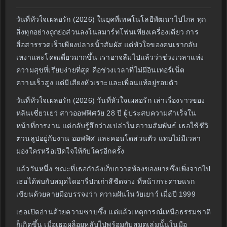
วันที่หัวใจเผลอรัก (2026) ในยุคที่เทคโนโลยีพัฒนาไปไกล ทุก
สิ่งทุกอย่างถูกย่อส่วนลงในสมาร์ทโฟนเพียงเครื่องเดียว การ
สื่อสารรวดเร็วเพียงปลายนิ้วสัมผัส แต่หัวใจของคนเรากลับ
เหงาและโดดเดี่ยวมากขึ้น เราอาจลืมไปแล้วว่าช่วงเวลาแห่ง
ความสุขที่เรียบง่ายที่สุด คือช่วงเวลาที่ไม่มีอินเทอร์เน็ต
ความเร็วสูง แต่มีเสียงหัวเราะและเพื่อนแท้อยู่รอบตัว
วันที่หัวใจเผลอรัก (2026) วันที่หัวใจเผลอรัก เล่าเรื่องราวของ
หลินเซี่ยวเยว่ สาวออฟฟิศวัย 28 ปี ผู้ประสบความสำเร็จใน
หน้าที่การงาน แต่กลับรู้สึกว่างเปล่าในความสัมพันธ์ เธอใช้ชีวิ
ตวนลูปอยู่กับงาน ออฟฟิศ และคอนโดส่วนตัว แทบไม่มีเวลา
มองใครหรือเปิดใจให้กับใครอีกครั้ง
แล้ววันหนึ่ง ขณะที่เธอกำลังเก็บกวาดห้องของยายซึ่งเพิ่งจากไป
เธอได้พบกับสมุดไดอารี่ปกเก่าสีซีดจาง ที่หน้ากระดาษแรก
เขียนด้วยลายมือบรรจงว่า ความฝันในวัยเยาว์ เมื่อปี 1999
เธอเปิดอ่านด้วยความซาบซึ้ง แต่แล้วเหตุการณ์เหนือธรรมชาติ
ก็เกิดขึ้น เมื่อเธอผล็อยหลับไปพร้อมกับสมุดเล่มนั้นในมือ