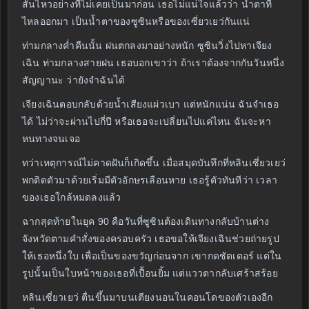
สั่นไหวอย่างที่ไม่เคยเป็นมาก่อน เธอไม่แน่ใจแล้วว่า น้ำตาที่
ไหลออกมา เป็นน้ำตาของซูซินหรือของเซี่ยวเยว่กันแน่
ท่ามกลางค่ำคืนนั้น ฝนตกลงมาอย่างหนัก ซูซินวิ่งไปหาเจียง
เฉิน ท่ามกลางสายฝน เธอบอกเขาว่า ถ้าเราต้องจากกันวันหนึ่ง
สัญญานะ ว่ายังจำฉันได้
เจียงเฉินตอบกลับด้วยน้ำเสียงแผ่วเบา แต่หนักแน่น ฉันจำเธอ
ได้ ไม่ว่าจะผ่านไปกี่ปี หรือเธอจะเปลี่ยนไปแค่ไหน ฉันจะหา
หนทางจนเจอ
ทว่าเหตุการณ์ไม่คาดฝันก็เกิดขึ้น เมื่อสมุดบันทึกที่หลินเซี่ยวเยว่
พกติดตัวมาด้วยเริ่มมีตัวอักษรเลือนหาย เธอรู้ตัวทันทีว่า เวลา
ของเธอใกล้หมดลงแล้ว
ฉากสุดท้ายในยุค 90 คือวันที่ซูซินต้องเดินทางกลับบ้านต่าง
จังหวัดตามคำสั่งของครอบครัว เธอขอให้เจียงเฉินช่วยถ่ายรูป
ให้เธอหนึ่งใบ เพื่อเป็นของขวัญก่อนจาก เขากดชัตเตอร์ แต่ใน
รูปนั้นเป็นใบหน้าของเธอที่เปื้อนยิ้ม แต่แววตากลับเศร้าสร้อย
หลินเซี่ยวเยว่ ตื่นขึ้นมาบนเตียงนอนในคอนโดของตัวเองอีก