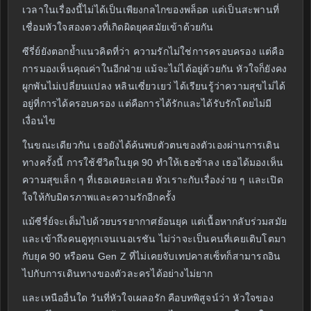
เวลาในเรื่องนี้ไม่ได้เป็นเพียงกลไกของพล็อต แต่เป็นสะพานที่
เชื่อมหัวใจสองดวงที่เกิดผิดยุคสมัยเข้าด้วยกัน
ซีรี่ย์ยังตอกย้ำแนวคิดที่ว่า ความรักไม่ใช่การครอบครอง แต่คือ
การมองเห็นคุณค่าในอีกฝ่าย แม้จะไม่ได้อยู่ด้วยกัน หัวใจก็ยังคง
ผูกพันไม่เปลี่ยนแปลง หลินเซี่ยวเยว่ ได้เรียนรู้ว่าความสุขไม่ได้
อยู่ที่การได้ครอบครอง แต่คือการได้รักและได้รับรักโดยไม่มี
เงื่อนไข
ในขณะเดียวกัน เธอยังได้ค้นพบตัวตนของตัวเองผ่านการเดิน
ทางครั้งนี้ การใช้ชีวิตในยุค 90 ทำให้เธอช้าลง เธอได้มองเห็น
ความสุขเล็ก ๆ ที่เธอเคยละเลย หัวเราะกับเรื่องง่าย ๆ และเปิด
ใจให้กับมิตรภาพและความรักอีกครั้ง
แม้ซีรี่ย์จะเต็มไปด้วยบรรยากาศย้อนยุค แต่เนื้อหากลับร่วมสมัย
และเข้าถึงคนดูทุกเจนเนอเรชัน ไม่ว่าจะเป็นคนที่เคยเติบโตมา
กับยุค 90 หรือคน Gen Z ที่ไม่เคยจับเทปคาสเซ็ทก็สามารถอิน
ไปกับการเดินทางของตัวละครได้อย่างไม่ยาก
และเหนืออื่นใด วันที่หัวใจเผลอรัก คือบทพิสูจน์ว่า หัวใจของ