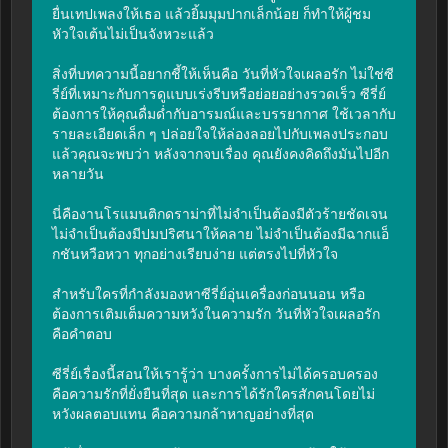
ยื่นเทปเพลงให้เธอ แล้วยิ้มมุมปากเล็กน้อย ก็ทำให้ผู้ชม
หัวใจเต้นไม่เป็นจังหวะแล้ว

สิ่งที่บทความนี้อยากชี้ให้เห็นคือ วันที่หัวใจเผลอรัก ไม่ใช่ซี
รี่ย์ที่เหมาะกับการดูแบบเร่งรีบหรือย่อยอย่างรวดเร็ว ซีรี่ย์
ต้องการให้คุณดื่มด่ำกับอารมณ์และบรรยากาศ ใช้เวลากับ
รายละเอียดเล็ก ๆ ปล่อยใจให้ล่องลอยไปกับเพลงประกอบ 
แล้วคุณจะพบว่า หลังจากจบเรื่อง คุณยังคงคิดถึงมันไปอีก
หลายวัน

นี่คืองานโรแมนติกดราม่าที่ไม่จำเป็นต้องมีตัวร้ายชัดเจน 
ไม่จำเป็นต้องมีปมปริศนาให้คลาย ไม่จำเป็นต้องมีฉากแอ็
กชันหวือหวา ทุกอย่างเรียบง่าย แต่ตรงไปที่หัวใจ

สำหรับใครที่กำลังมองหาซีรี่ย์อุ่นเครื่องก่อนนอน หรือ
ต้องการเติมเต็มความหวังในความรัก วันที่หัวใจเผลอรัก 
คือคำตอบ

ซีรี่ย์เรื่องนี้สอนให้เรารู้ว่า บางครั้งการไม่ได้ครอบครอง 
คือความรักที่ยั่งยืนที่สุด และการได้รักใครสักคนโดยไม่
หวังผลตอบแทน คือความกล้าหาญอย่างที่สุด
