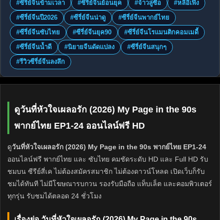
#ซีรี่ย์จีนข้ามเวลา
#ซีรี่ย์จีนย้อนยุค
#จ้าวลู่ซือ
#หลี่อีเฟิง
#ซีรี่ย์จีนปี2026
#ซีรี่ย์จีนน่าดู
#ซีรี่ย์จีนพากย์ไทย
#ซีรี่ย์จีนซับไทย
#ซีรี่ย์จีนยุค90
#ซีรี่ย์จีนโรแมนติกคอมเมดี้
#ซีรี่ย์จีนน้ำดี
#นิยายจีนดัดแปลง
#ซีรี่ย์จีนสนุกๆ
#รีวิวซีรี่ย์จีนลงลึก
ดูวันที่หัวใจเผลอรัก (2026) My Page in the 90s
พากย์ไทย EP1-24 ออนไลน์ฟรี HD
ดู
วันที่หัวใจเผลอรัก (2026) My Page in the 90s พากย์ไทย EP1-24
ออนไลน์ฟรี พากย์ไทย และ ซับไทย คมชัดระดับ HD และ Full HD รับ
ชมบน ซีรีย์สี่เค ไม่ต้องสมัครสมาชิก ไม่ต้องดาวน์โหลด เปิดเว็บก็รับ
ชมได้ทันที ไม่มีโฆษณารบกวน รองรับมือถือ แท็บเล็ต และคอมพิวเตอร์
ทุกรุ่น รับชมได้ตลอด 24 ชั่วโมง
เรื่องย่อ วันที่หัวใจเผลอรัก (2026) My Page in the 90s