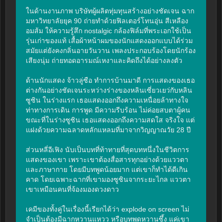
ในด้านงานภาพ บริษัทผู้ผลิตทุ่มทุนสร้างอย่างชัดเจน ฉาก
มหาวิทยาลัยยุค 90 ถ่ายทำด้วยฟิลเตอร์โทนอุ่น สีเหลือง
อมส้ม ให้ความรู้สึก nostalgic กล้องฟิล์มที่พระเอกใช้เป็น
รุ่นเก่าของแท้ เสื้อผ้าหน้าผมของนักแสดงออกแบบได้ร่วม
สมัยแต่ยังคงกลิ่นอายวันวาน เพลงประกอบร้องโดยนักร้อง
เสียงนุ่ม ถ่ายทอดอารมณ์เหงาและคิดถึงได้อย่างลงตัว

ด้านนักแสดง จ้าวลู่ซือ ทำการบ้านมาดี การแสดงของเธอ
ต่างกันอย่างชัดเจนระหว่างร่างของหลินเซี่ยวเยว่กับหลิน
ซูซิน ในร่างแรก เธอแสดงออกถึงความเหนื่อยล้าทางใจ 
ท่าทางการเดิน การพูด มีความรีบร้อน ไม่ค่อยสบตาผู้คน 
ขณะที่ในร่างซูซิน เธอแสดงออกถึงความสดใส จริงใจ แต่
แฝงด้วยความฉลาดหลักแหลมที่มาจากวิญญาณวัย 28 ปี

ส่วนหลี่อีเฟิง นับเป็นบทที่ท้าทายที่สุดบทหนึ่งในชีวิตการ
แสดงของเขา เพราะเขาต้องสื่อสารทุกอย่างด้วยแววตา
และภาษากาย โดยมีบทพูดน้อยมาก แต่เขาก็ทำได้ดีเกิน
คาด โดยเฉพาะฉากที่เขามองซูซินจากระยะไกล แววตา
เขาเหมือนคนที่จ้องมองดวงดาว

เคมีของทั้งคู่ในเรื่องนี้เรียกได้ว่า explode on screen ไม่
จำเป็นต้องมีฉากหวานแหวว หรือบทพูดหวานซึ้ง แค่เขา