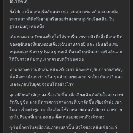
อนาคตได้
ยิ่งไปกว่านั้น เธอเริ่มสับสนระหว่างบทบาทของตัวเอง เธอคือ
หลานสาวที่คิดถึงยาย หรือเธอกำลังตกหลุมรักเจียงเฉิน ใน
ฐานะผู้หญิงคนหนึ่ง
เส้นทางความรักของทั้งคู่ไม่ได้ราบรื่น เพราะมี เมิ่งอี้ เพื่อนสนิท
ของซูซินเองที่แอบชอบเจียงเฉินมาหลายปี และ เฉินอวิ๋นเฟย
หนุ่มคณะบริหารรูปหล่อ ฐานะดี ที่ตามจีบซูซินอย่างจริงจังและ
ได้รับการสนับสนุนจากครอบครัวของเธอ
ท่ามกลางความสับสน หลินเซี่ยวเยว่ ต้องเผชิญกับภารกิจสำคัญ
นั่นคือการค้นหาว่า จริง ๆ แล้วยายของเธอ รักใครกันแน่? และ
เธอจะกลับไปยุคปัจจุบันได้อย่างไร?
จุดเปลี่ยนสำคัญของเรื่องเกิดขึ้น เมื่อเจียงเฉินตัดสินใจสารภาพ
รักกับซูซิน ผ่านนิทรรศการภาพถ่ายที่เขาจัดขึ้นเพียงลำพัง เขา
ไม่เก่งเรื่องคำพูด เขาจึงเลือกใช้ภาพถ่ายแทนตัวอักษร ภาพถ่าย
ทุกใบคือมุมที่เขามองเธอ ตั้งแต่แอบมองจนถึงเฝ้ามอง
ซูซินน้ำตาไหลเมื่อเห็นภาพเหล่านั้น หัวใจของหลินเซี่ยวเยว่