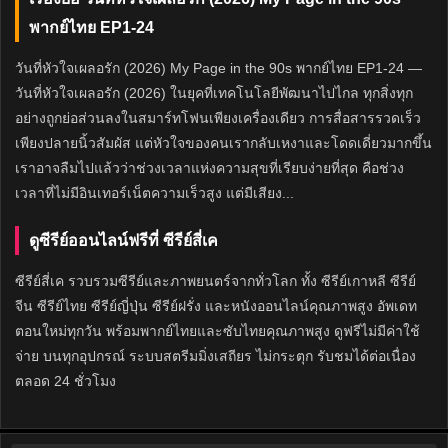
พากย์ไทย EP1-24
วันที่หัวใจเผลอรัก (2026) My Page in the 90s พากย์ไทย EP1-24 —
วันที่หัวใจเผลอรัก (2026) ในยุคที่เทคโนโลยีพัฒนาไปไกล ทุกสิ่งทุก
อย่างถูกย่อส่วนลงในสมาร์ทโฟนเพียงเครื่องเดียว การสื่อสารรวดเร็ว
เพียงปลายนิ้วสัมผัส แต่หัวใจของคนเรากลับเหงาและโดดเดี่ยวมากขึ้น
เราอาจลืมไปแล้วว่าช่วงเวลาแห่งความสุขที่เรียบง่ายที่สุด คือช่วง
เวลาที่ไม่มีอินเทอร์เน็ตความเร็วสูง แต่มีเสียง...
ดูซีรีย์ออนไลน์ฟรีที่ ซีรีย์สี่เค
ซีรีย์สี่เค รวบรวมซีรีย์และภาพยนตร์จากทั่วโลก ทั้ง ซีรีย์เกาหลี ซีรีย์
จีน ซีรีย์ไทย ซีรีย์ญี่ปุ่น ซีรีย์ฝรั่ง และหนังออนไลน์คุณภาพสูง อัพเดท
ตอนใหม่ทุกวัน พร้อมพากย์ไทยและซับไทยคุณภาพสูง ดูฟรีไม่มีค่าใช้
จ่าย บนทุกอุปกรณ์ ระบบสตรีมมิ่งเสถียร ไม่กระตุก รับชมได้ต่อเนื่อง
ตลอด 24 ชั่วโมง