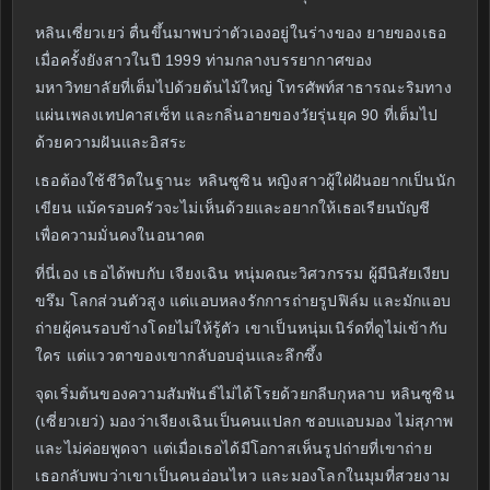
หลินเซี่ยวเยว่ ตื่นขึ้นมาพบว่าตัวเองอยู่ในร่างของ ยายของเธอ
เมื่อครั้งยังสาวในปี 1999 ท่ามกลางบรรยากาศของ
มหาวิทยาลัยที่เต็มไปด้วยต้นไม้ใหญ่ โทรศัพท์สาธารณะริมทาง
แผ่นเพลงเทปคาสเซ็ท และกลิ่นอายของวัยรุ่นยุค 90 ที่เต็มไป
ด้วยความฝันและอิสระ
เธอต้องใช้ชีวิตในฐานะ หลินซูซิน หญิงสาวผู้ใฝ่ฝันอยากเป็นนัก
เขียน แม้ครอบครัวจะไม่เห็นด้วยและอยากให้เธอเรียนบัญชี
เพื่อความมั่นคงในอนาคต
ที่นี่เอง เธอได้พบกับ เจียงเฉิน หนุ่มคณะวิศวกรรม ผู้มีนิสัยเงียบ
ขรึม โลกส่วนตัวสูง แต่แอบหลงรักการถ่ายรูปฟิล์ม และมักแอบ
ถ่ายผู้คนรอบข้างโดยไม่ให้รู้ตัว เขาเป็นหนุ่มเนิร์ดที่ดูไม่เข้ากับ
ใคร แต่แววตาของเขากลับอบอุ่นและลึกซึ้ง
จุดเริ่มต้นของความสัมพันธ์ไม่ได้โรยด้วยกลีบกุหลาบ หลินซูซิน
(เซี่ยวเยว่) มองว่าเจียงเฉินเป็นคนแปลก ชอบแอบมอง ไม่สุภาพ
และไม่ค่อยพูดจา แต่เมื่อเธอได้มีโอกาสเห็นรูปถ่ายที่เขาถ่าย
เธอกลับพบว่าเขาเป็นคนอ่อนไหว และมองโลกในมุมที่สวยงาม