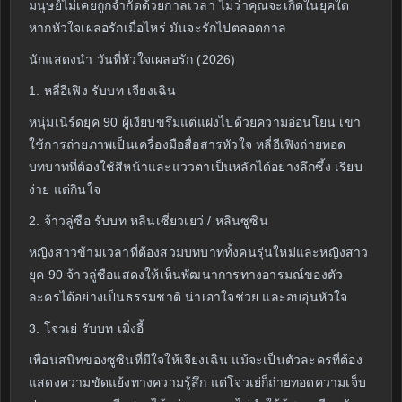
มนุษย์ไม่เคยถูกจำกัดด้วยกาลเวลา ไม่ว่าคุณจะเกิดในยุคใด
หากหัวใจเผลอรักเมื่อไหร่ มันจะรักไปตลอดกาล
นักแสดงนำ วันที่หัวใจเผลอรัก (2026)
1. หลี่อีเฟิง รับบท เจียงเฉิน
หนุ่มเนิร์ดยุค 90 ผู้เงียบขรึมแต่แฝงไปด้วยความอ่อนโยน เขา
ใช้การถ่ายภาพเป็นเครื่องมือสื่อสารหัวใจ หลี่อีเฟิงถ่ายทอด
บทบาทที่ต้องใช้สีหน้าและแววตาเป็นหลักได้อย่างลึกซึ้ง เรียบ
ง่าย แต่กินใจ
2. จ้าวลู่ซือ รับบท หลินเซี่ยวเยว่ / หลินซูซิน
หญิงสาวข้ามเวลาที่ต้องสวมบทบาททั้งคนรุ่นใหม่และหญิงสาว
ยุค 90 จ้าวลู่ซือแสดงให้เห็นพัฒนาการทางอารมณ์ของตัว
ละครได้อย่างเป็นธรรมชาติ น่าเอาใจช่วย และอบอุ่นหัวใจ
3. โจวเย่ รับบท เมิ่งอี้
เพื่อนสนิทของซูซินที่มีใจให้เจียงเฉิน แม้จะเป็นตัวละครที่ต้อง
แสดงความขัดแย้งทางความรู้สึก แต่โจวเย่ก็ถ่ายทอดความเจ็บ