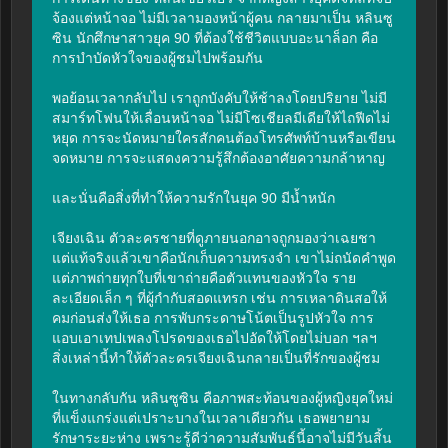
จ้องแต่หน้าจอ ไม่มีเวลามองหน้าผู้คน กลายมาเป็น หลินซู
ซิน นักศึกษาสาวยุค 90 ที่ต้องใช้ชีวิตแบบอะนาล็อก คือ
การบำบัดหัวใจของผู้ชมไปพร้อมกัน

พอย้อนเวลากลับไป เราถูกบังคับให้ช้าลงโดยปริยาย ไม่มี
สมาร์ทโฟนให้เลื่อนหน้าจอ ไม่มีโซเชียลมีเดียให้ไถฟีดไม่
หยุด การจะนัดหมายใครสักคนต้องโทรศัพท์บ้านหรือเขียน
จดหมาย การจะแสดงความรู้สึกต้องอาศัยความกล้าหาญ

และนั่นคือสิ่งที่ทำให้ความรักในยุค 90 มีน้ำหนัก

เจียงเฉิน ตัวละครชายที่ดูภายนอกอาจถูกมองว่าเฉยชา 
แต่แท้จริงแล้วเขาคือนักเก็บความทรงจำ เขาไม่ถนัดคำพูด 
แต่ภาพถ่ายทุกใบที่เขาถ่ายคือตัวแทนของหัวใจ ราย
ละเอียดเล็ก ๆ ที่ผู้กำกับสอดแทรก เช่น การเหลาดินสอให้
คมก่อนส่งให้เธอ การพับกระดาษโน้ตเป็นรูปหัวใจ การ
แอบเอาเทปเพลงโปรดของเธอไปอัดให้โดยไม่บอก ฯลฯ 
สิ่งเหล่านี้ทำให้ตัวละครเจียงเฉินกลายเป็นที่รักของผู้ชม

ในทางกลับกัน หลินซูซิน คือภาพสะท้อนของผู้หญิงยุคใหม่
ที่แข็งแกร่งแต่เปราะบางในเวลาเดียวกัน เธอพยายาม
รักษาระยะห่าง เพราะรู้ดีว่าความสัมพันธ์นี้อาจไม่มีวันสิ้น