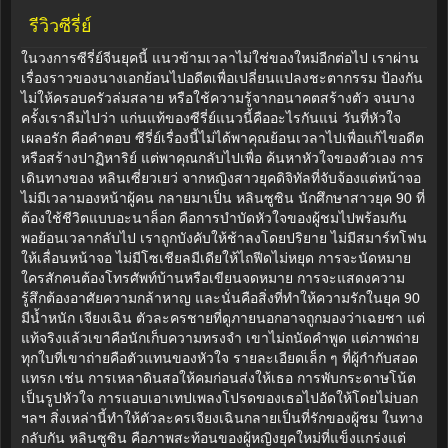
รีวิวซีรี่ย์
ในวงการซีรี่ย์จีนยุคนี้ แนวข้ามเวลาไม่ใช่ของใหม่อีกต่อไป เราผ่าน
เรื่องราวของนางเอกย้อนไปอดีตเพื่อเปลี่ยนแปลงชะตากรรม ป้องกัน
ไม่ให้ครอบครัวล่มสลาย หรือใช้ความรู้จากอนาคตสร้างตัว จนบาง
ครั้งเราลืมไปว่า แก่นแท้ของซีรี่ย์แนวนี้คืออะไรกันแน่ วันที่หัวใจ
เผลอรัก คือคำตอบ ซีรี่ย์เรื่องนี้ไม่ได้พาคุณย้อนเวลาไปเพื่อแก้ไขอดีต
หรือสร้างปาฏิหาริย์ แต่พาคุณกลับไปเพื่อ ค้นหาหัวใจของตัวเอง การ
เดินทางของ หลินเซี่ยวเยว่ จากหญิงสาวยุคดิจิทัลที่จับจ้องแต่หน้าจอ
ไม่มีเวลามองหน้าผู้คน กลายมาเป็น หลินซูซิน นักศึกษาสาวยุค 90 ที่
ต้องใช้ชีวิตแบบอะนาล็อก คือการบำบัดหัวใจของผู้ชมไปพร้อมกัน
พอย้อนเวลากลับไป เราถูกบังคับให้ช้าลงโดยปริยาย ไม่มีสมาร์ทโฟน
ให้เลื่อนหน้าจอ ไม่มีโซเชียลมีเดียให้ไถฟีดไม่หยุด การจะนัดหมาย
ใครสักคนต้องโทรศัพท์บ้านหรือเขียนจดหมาย การจะแสดงความ
รู้สึกต้องอาศัยความกล้าหาญ และนั่นคือสิ่งที่ทำให้ความรักในยุค 90
มีน้ำหนัก เจียงเฉิน ตัวละครชายที่ดูภายนอกอาจถูกมองว่าเฉยชา แต่
แท้จริงแล้วเขาคือนักเก็บความทรงจำ เขาไม่ถนัดคำพูด แต่ภาพถ่าย
ทุกใบที่เขาถ่ายคือตัวแทนของหัวใจ รายละเอียดเล็ก ๆ ที่ผู้กำกับสอด
แทรก เช่น การเหลาดินสอให้คมก่อนส่งให้เธอ การพับกระดาษโน้ต
เป็นรูปหัวใจ การแอบเอาเทปเพลงโปรดของเธอไปอัดให้โดยไม่บอก
ฯลฯ สิ่งเหล่านี้ทำให้ตัวละครเจียงเฉินกลายเป็นที่รักของผู้ชม ในทาง
กลับกัน หลินซูซิน คือภาพสะท้อนของผู้หญิงยุคใหม่ที่แข็งแกร่งแต่