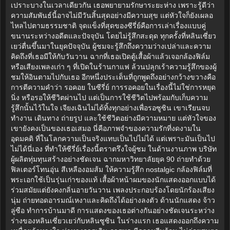
เปราะบางในเวลาเดียวกัน เธอพยายามรักษาระยะห่าง เพราะรู้ดีว่า
ความสัมพันธ์นี้อาจไม่มีวันสิ้นสุดอย่างมีความสุข แต่หัวใจก็ยังเผลอ
ไหลไปตามธรรมชาติ จุดแข็งที่สุดของซีรี่ย์คือการเล่าเรื่องแบบคู่
ขนานระหว่างอดีตและปัจจุบัน โดยไม่รู้สึกสะดุด ทุกครั้งที่หลินเซี่ยว
เยว่ตื่นขึ้นมาในยุคปัจจุบัน ผู้ชมจะรู้สึกถึงความว่างเปล่าและความ
คิดถึงที่เธอมีให้กับวันวาน ฉากที่เธอเปิดตู้เสื้อผ้าแล้วเจอกล้องฟิล์ม
หรือเสียงเพลงเก่า ๆ ที่เปิดในร้านกาแฟ ล้วนปลุกเร้าความรู้สึกของผู้
ชมให้อินตามไปกับเธอ อีกหนึ่งประเด็นที่ถูกพูดถึงอย่างกว้างขวางคือ
การตีความคำว่า รอคอย ในซีรี่ย์ การรอคอยในเรื่องนี้ไม่ใช่การหยุด
นิ่ง หรือรอให้ชีวิตผ่านไป แต่เป็นการใช้ชีวิตไปพร้อมกับเก็บความ
รู้สึกนั้นไว้ในใจ เจียงเฉินไม่ได้ทิ้งทุกอย่างเพื่อรอซูซิน เขาเรียนจบ
ทำงาน เดินทาง ถ่ายรูป และใช้ชีวิตอย่างมีความหมาย แต่หัวใจของ
เขายังคงเป็นของเธอเสมอ นี่คือภาพจำของความรักที่งดงามใน
อุดมคติ ที่ในโลกความเป็นจริงแทบเป็นไปไม่ได้ แต่เพราะมันเป็นไป
ไม่ได้นี่เอง ที่ทำให้ซีรี่ย์เรื่องนี้ตราตรึงใจผู้ชม ในด้านงานภาพ บริษัท
ผู้ผลิตทุ่มทุนสร้างอย่างชัดเจน ฉากมหาวิทยาลัยยุค 90 ถ่ายทำด้วย
ฟิลเตอร์โทนอุ่น สีเหลืองอมส้ม ให้ความรู้สึก nostalgic กล้องฟิล์มที่
พระเอกใช้เป็นรุ่นเก่าของแท้ เสื้อผ้าหน้าผมของนักแสดงออกแบบได้
ร่วมสมัยแต่ยังคงกลิ่นอายวันวาน เพลงประกอบร้องโดยนักร้องเสียง
นุ่ม ถ่ายทอดอารมณ์เหงาและคิดถึงได้อย่างลงตัว ด้านนักแสดง จ้าว
ลู่ซือ ทำการบ้านมาดี การแสดงของเธอต่างกันอย่างชัดเจนระหว่าง
ร่างของหลินเซี่ยวเยว่กับหลินซูซิน ในร่างแรก เธอแสดงออกถึงความ