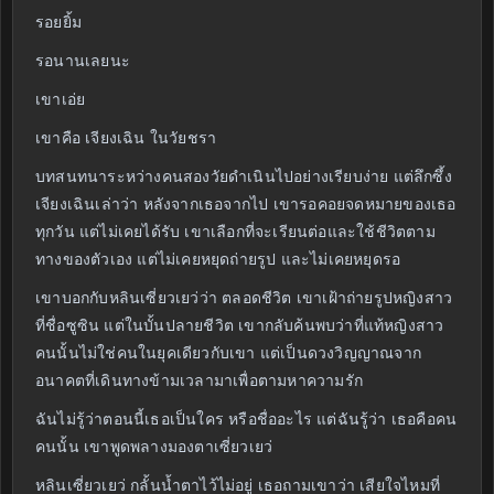
รอยยิ้ม
รอนานเลยนะ
เขาเอ่ย
เขาคือ เจียงเฉิน ในวัยชรา
บทสนทนาระหว่างคนสองวัยดำเนินไปอย่างเรียบง่าย แต่ลึกซึ้ง
เจียงเฉินเล่าว่า หลังจากเธอจากไป เขารอคอยจดหมายของเธอ
ทุกวัน แต่ไม่เคยได้รับ เขาเลือกที่จะเรียนต่อและใช้ชีวิตตาม
ทางของตัวเอง แต่ไม่เคยหยุดถ่ายรูป และไม่เคยหยุดรอ
เขาบอกกับหลินเซี่ยวเยว่ว่า ตลอดชีวิต เขาเฝ้าถ่ายรูปหญิงสาว
ที่ชื่อซูซิน แต่ในบั้นปลายชีวิต เขากลับค้นพบว่าที่แท้หญิงสาว
คนนั้นไม่ใช่คนในยุคเดียวกับเขา แต่เป็นดวงวิญญาณจาก
อนาคตที่เดินทางข้ามเวลามาเพื่อตามหาความรัก
ฉันไม่รู้ว่าตอนนี้เธอเป็นใคร หรือชื่ออะไร แต่ฉันรู้ว่า เธอคือคน
คนนั้น เขาพูดพลางมองตาเซี่ยวเยว่
หลินเซี่ยวเยว่ กลั้นน้ำตาไว้ไม่อยู่ เธอถามเขาว่า เสียใจไหมที่