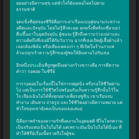
สุดอย่างมีความสุข แต่หัวใจก็ยังเผลอไหลไปตาม
ธรรมชาติ

จุดแข็งที่สุดของซีรี่ย์คือการเล่าเรื่องแบบคู่ขนานระหว่าง
อดีตและปัจจุบัน โดยไม่รู้สึกสะดุด ทุกครั้งที่หลินเซี่ยวเยว่
ตื่นขึ้นมาในยุคปัจจุบัน ผู้ชมจะรู้สึกถึงความว่างเปล่าและ
ความคิดถึงที่เธอมีให้กับวันวาน ฉากที่เธอเปิดตู้เสื้อผ้าแล้ว
เจอกล้องฟิล์ม หรือเสียงเพลงเก่า ๆ ที่เปิดในร้านกาแฟ 
ล้วนปลุกเร้าความรู้สึกของผู้ชมให้อินตามไปกับเธอ

อีกหนึ่งประเด็นที่ถูกพูดถึงอย่างกว้างขวางคือ การตีความ
คำว่า รอคอย ในซีรี่ย์

การรอคอยในเรื่องนี้ไม่ใช่การหยุดนิ่ง หรือรอให้ชีวิตผ่าน
ไป แต่เป็นการใช้ชีวิตไปพร้อมกับเก็บความรู้สึกนั้นไว้ใน
ใจ เจียงเฉินไม่ได้ทิ้งทุกอย่างเพื่อรอซูซิน เขาเรียนจบ 
ทำงาน เดินทาง ถ่ายรูป และใช้ชีวิตอย่างมีความหมาย แต่
หัวใจของเขายังคงเป็นของเธอเสมอ

นี่คือภาพจำของความรักที่งดงามในอุดมคติ ที่ในโลกความ
เป็นจริงแทบเป็นไปไม่ได้ แต่เพราะมันเป็นไปไม่ได้นี่เอง ที่
ทำให้ซีรี่ย์เรื่องนี้ตราตรึงใจผู้ชม
