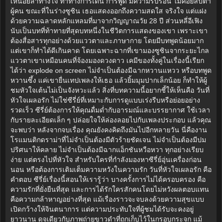
เหนื่อยล้าทางใจ ท่าทางการเดิน การพูด มีความรีบร้อน ไม่ค่อยสบตา
ผู้คน ขณะที่ในร่างซูซิน เธอแสดงออกถึงความสดใส จริงใจ แต่แฝง
ด้วยความฉลาดหลักแหลมที่มาจากวิญญาณวัย 28 ปี ส่วนหลี่อีเฟิง
นับเป็นบทที่ท้าทายที่สุดบทหนึ่งในชีวิตการแสดงของเขา เพราะเขา
ต้องสื่อสารทุกอย่างด้วยแววตาและภาษากาย โดยมีบทพูดน้อยมาก
แต่เขาก็ทำได้ดีเกินคาด โดยเฉพาะฉากที่เขามองซูซินจากระยะไกล
แววตาเขาเหมือนคนที่จ้องมองดวงดาว เคมีของทั้งคู่ในเรื่องนี้เรียก
ได้ว่า explode on screen ไม่จำเป็นต้องมีฉากหวานแหวว หรือบทพูด
หวานซึ้ง แค่เขายื่นเทปเพลงให้เธอ แล้วยิ้มมุมปากเล็กน้อย ก็ทำให้ผู้
ชมหัวใจเต้นไม่เป็นจังหวะแล้ว สิ่งที่บทความนี้อยากชี้ให้เห็นคือ วันที่
หัวใจเผลอรัก ไม่ใช่ซีรี่ย์ที่เหมาะกับการดูแบบเร่งรีบหรือย่อยอย่าง
รวดเร็ว ซีรี่ย์ต้องการให้คุณดื่มด่ำกับอารมณ์และบรรยากาศ ใช้เวลา
กับรายละเอียดเล็ก ๆ ปล่อยใจให้ล่องลอยไปกับเพลงประกอบ แล้วคุณ
จะพบว่า หลังจากจบเรื่อง คุณยังคงคิดถึงมันไปอีกหลายวัน นี่คืองาน
โรแมนติกดราม่าที่ไม่จำเป็นต้องมีตัวร้ายชัดเจน ไม่จำเป็นต้องมีปม
ปริศนาให้คลาย ไม่จำเป็นต้องมีฉากแอ็กชันหวือหวา ทุกอย่างเรียบ
ง่าย แต่ตรงไปที่หัวใจ สำหรับใครที่กำลังมองหาซีรี่ย์อุ่นเครื่องก่อน
นอน หรือต้องการเติมเต็มความหวังในความรัก วันที่หัวใจเผลอรัก คือ
คำตอบ ซีรี่ย์เรื่องนี้สอนให้เรารู้ว่า บางครั้งการไม่ได้ครอบครอง คือ
ความรักที่ยั่งยืนที่สุด และการได้รักใครสักคนโดยไม่หวังผลตอบแทน
คือความกล้าหาญอย่างที่สุด แม้เรื่องราวจะจบลงด้วยความสุขแบบ
เปิดกว้างให้จินตนาการ แต่ความประทับใจที่ผู้ชมได้รับจะคงอยู่
ยาวนาน ดุจเดียวกับภาพถ่ายขาวดำที่ถูกเก็บไว้ในกรอบกระจก แม้