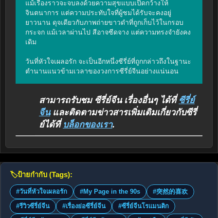
แม้เรื่องราวจะจบลงด้วยความสุขแบบเปิดกว้างให้
จินตนาการ แต่ความประทับใจที่ผู้ชมได้รับจะคงอยู่
ยาวนาน ดุจเดียวกับภาพถ่ายขาวดำที่ถูกเก็บไว้ในกรอบ
กระจก แม้เวลาผ่านไป สีอาจซีดจาง แต่ความทรงจำยังคง
เดิม

วันที่หัวใจเผลอรัก จะเป็นอีกหนึ่งซีรี่ย์ที่ถูกกล่าวถึงในฐานะ
ตำนานแนวข้ามเวลาของวงการซีรี่ย์จีนอย่างแน่นอน
สามารถรับชม ซีรี่ย์จีน เรื่องอื่นๆ ได้ที่
ซีรี่ย์
จีน
และติดตามข่าวสารเพิ่มเติมเกี่ยวกับซีรี่
ย์ได้ที่
บล็อกของเรา
.
🏷️
ป้ายกำกับ (Tags):
#วันที่หัวใจเผลอรัก
#My Page in the 90s
#突然的喜欢
#รีวิวซีรี่ย์จีน
#เรื่องย่อซีรี่ย์จีน
#ซีรี่ย์จีนโรแมนติก