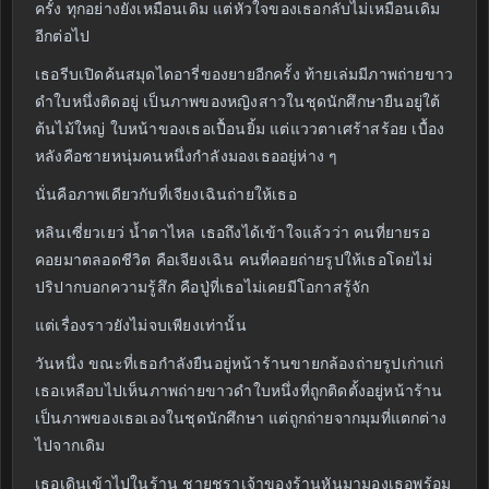
ครั้ง ทุกอย่างยังเหมือนเดิม แต่หัวใจของเธอกลับไม่เหมือนเดิม
อีกต่อไป
เธอรีบเปิดค้นสมุดไดอารี่ของยายอีกครั้ง ท้ายเล่มมีภาพถ่ายขาว
ดำใบหนึ่งติดอยู่ เป็นภาพของหญิงสาวในชุดนักศึกษายืนอยู่ใต้
ต้นไม้ใหญ่ ใบหน้าของเธอเปื้อนยิ้ม แต่แววตาเศร้าสร้อย เบื้อง
หลังคือชายหนุ่มคนหนึ่งกำลังมองเธออยู่ห่าง ๆ
นั่นคือภาพเดียวกับที่เจียงเฉินถ่ายให้เธอ
หลินเซี่ยวเยว่ น้ำตาไหล เธอถึงได้เข้าใจแล้วว่า คนที่ยายรอ
คอยมาตลอดชีวิต คือเจียงเฉิน คนที่คอยถ่ายรูปให้เธอโดยไม่
ปริปากบอกความรู้สึก คือปู่ที่เธอไม่เคยมีโอกาสรู้จัก
แต่เรื่องราวยังไม่จบเพียงเท่านั้น
วันหนึ่ง ขณะที่เธอกำลังยืนอยู่หน้าร้านขายกล้องถ่ายรูปเก่าแก่
เธอเหลือบไปเห็นภาพถ่ายขาวดำใบหนึ่งที่ถูกติดตั้งอยู่หน้าร้าน
เป็นภาพของเธอเองในชุดนักศึกษา แต่ถูกถ่ายจากมุมที่แตกต่าง
ไปจากเดิม
เธอเดินเข้าไปในร้าน ชายชราเจ้าของร้านหันมามองเธอพร้อม