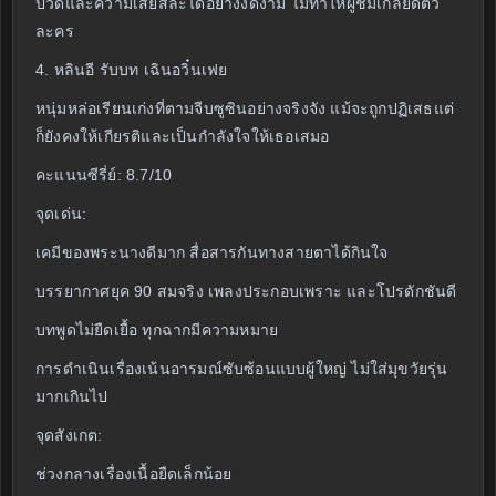
ปวดและความเสียสละได้อย่างงดงาม ไม่ทำให้ผู้ชมเกลียดตัว
ละคร
4. หลินอี รับบท เฉินอวิ๋นเฟย
หนุ่มหล่อเรียนเก่งที่ตามจีบซูซินอย่างจริงจัง แม้จะถูกปฏิเสธแต่
ก็ยังคงให้เกียรติและเป็นกำลังใจให้เธอเสมอ
คะแนนซีรี่ย์: 8.7/10
จุดเด่น:
เคมีของพระนางดีมาก สื่อสารกันทางสายตาได้กินใจ
บรรยากาศยุค 90 สมจริง เพลงประกอบเพราะ และโปรดักชันดี
บทพูดไม่ยืดเยื้อ ทุกฉากมีความหมาย
การดำเนินเรื่องเน้นอารมณ์ซับซ้อนแบบผู้ใหญ่ ไม่ใส่มุขวัยรุ่น
มากเกินไป
จุดสังเกต:
ช่วงกลางเรื่องเนื้อยืดเล็กน้อย