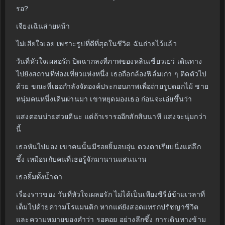
รอ?
เจียงเฉินส่ายหน้า
ไม่เสียใจเลย เพราะรูปที่ดีที่สุดในชีวิต ฉันถ่ายไว้แล้ว
วันที่หัวใจเผลอรัก ปิดฉากลงที่ภาพของหลินเซี่ยวเยว่ เดินทาง
ไปยังสถานที่ท่องเที่ยวแห่งหนึ่ง เธอถือกล้องฟิล์มเก่า ๆ ติดตัวไป
ด้วย ขณะที่เธอกำลังจัดองค์ประกอบภาพเพื่อถ่ายรูปดอกไม้ ชาย
หนุ่มคนหนึ่งเดินผ่านมา เขาหยุดมองเธอ ก่อนจะเอ่ยขึ้นว่า
แสงตอนบ่ายสวยดีนะ แต่ถ้าเรารออีกสักสิบนาที แสงจะนุ่มกว่า
นี้
เธอหันไปมอง เขาคนนั้นมีรอยยิ้มอบอุ่น ดวงตาเรียบนิ่งแต่ลึก
ซึ้ง เหมือนกับคนที่เธอรู้จักมานานแสนนาน
เธอยิ้มทั้งน้ำตา
เรื่องราวของ วันที่หัวใจเผลอรัก ไม่ได้เป็นเพียงซีรี่ย์ข้ามเวลาที่
เต็มไปด้วยความโรแมนติก หากแต่ยังสอดแทรกปรัชญาชีวิต
และความหมายของคำว่า รอคอย อย่างลึกซึ้ง การเดินทางข้าม