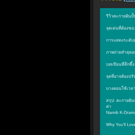
รีวิวตะกายฝันป
จุดเด่นที่ต้องชม:
การแสดงระดับม
ภาพถ่ายทำสุดอล
บทเขียนที่ลึกซึ
จุดที่อาจต้องปรับ
บางตอนใช้เวลาเน
สรุป: ตะกายฝันป
ค่า

Namib K-Drama 
Why You’ll Love 