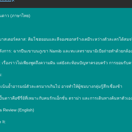
ั้นดาว (ภาษาไทย)



าสเตอร์คลาส: คิมโซฮยอนและลีจองซอกสร้างเคมีระหว่างตัวละครได้สมจริง 
ังการ: ฉากปีนเขาบนภูเขา Namib และทะเลทรายนามิเบียถ่ายทำด้วยกล้องระดั
้ง: เรื่องราวไม่เพียงพูดถึงความฝัน แต่ยังสะท้อนปัญหาครอบครัว การยอมรับ
:

้นย้ำอารมณ์ตัวละครมากเกินไป อาจทำให้ผู้ชมบางกลุ่มรู้สึกเชื่องช้า

ั้นดาวคือซีรี่ย์ที่เหมาะกับคนรักแอ็กชั่น ดราม่า และการเดินทางค้นหาตัวเ
Review (English)

It:
