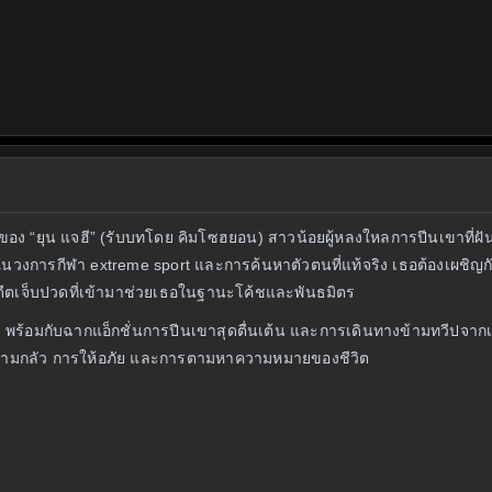
สู้ของ “ยุน แจฮี” (รับบทโดย คิมโซฮยอน) สาวน้อยผู้หลงใหลการปีนเขาที่ฝ
นในวงการกีฬา extreme sport และการค้นหาตัวตนที่แท้จริง เธอต้องเผชิ
มีอดีตเจ็บปวดที่เข้ามาช่วยเธอในฐานะโค้ชและพันธมิตร
พร้อมกับฉากแอ็กชั่นการปีนเขาสุดตื่นเต้น และการเดินทางข้ามทวีปจากเกา
มความกลัว การให้อภัย และการตามหาความหมายของชีวิต