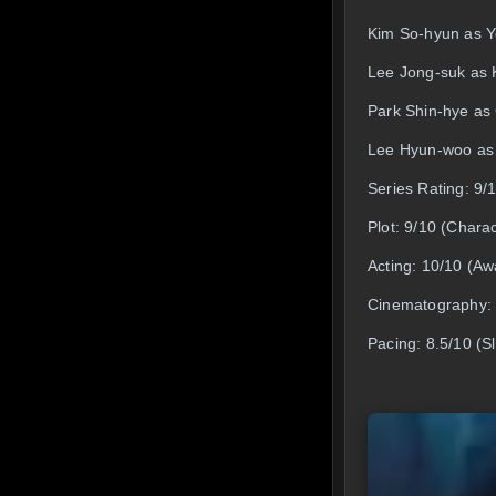
Kim So-hyun as 
Lee Jong-suk as 
Park Shin-hye as 
Lee Hyun-woo as 
Series Rating: 9/
Plot: 9/10 (Charac
Acting: 10/10 (A
Cinematography: 9
Pacing: 8.5/10 (Sl