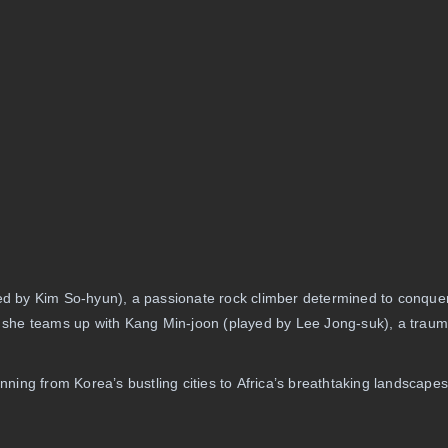
yed by Kim So-hyun), a passionate rock climber determined to conqu
ry, she teams up with Kang Min-joon (played by Lee Jong-suk), a trau
.
ing from Korea’s bustling cities to Africa’s breathtaking landscapes.