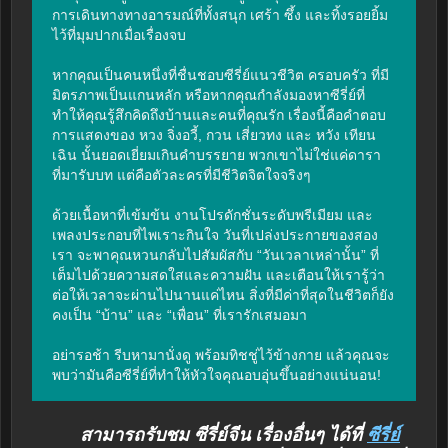
การเดินทางทางอารมณ์ที่ทั้งสนุก เศร้า ซึ้ง และทิ้งรอยยิ้ม
ไว้ที่มุมปากเมื่อเรื่องจบ

หากคุณเป็นคนหนึ่งที่ชื่นชอบซีรี่ย์แนวชีวิต ครอบครัว ที่มี
มิตรภาพเป็นแกนหลัก หรือหากคุณกำลังมองหาซีรี่ย์ที่
ทำให้คุณรู้สึกคิดถึงบ้านและคนที่คุณรัก เรื่องนี้คือคำตอบ 
การแสดงของ หวง จิ่งอวี้, กวน เสี่ยวทง และ หวัง เทียน
เฉิน นั้นยอดเยี่ยมเกินคำบรรยาย พวกเขาไม่ใช่แค่ดารา
ที่มารับบท แต่คือตัวละครที่มีชีวิตจิตใจจริงๆ

ด้วยเนื้อหาที่เข้มข้น งานโปรดักชั่นระดับพรีเมียม และ
เพลงประกอบที่ไพเราะกินใจ วันที่เปล่งประกายของสอง
เรา จะพาคุณหวนกลับไปสัมผัสกับ “วันเวลาเหล่านั้น” ที่
เต็มไปด้วยความสดใสและความฝัน และเตือนให้เรารู้ว่า
ต่อให้เวลาจะผ่านไปนานแค่ไหน สิ่งที่มีค่าที่สุดในชีวิตก็ยัง
คงเป็น “บ้าน” และ “เพื่อน” ที่เรารักเสมอมา

อย่ารอช้า รีบหามานั่งดู พร้อมทิชชู่ไว้ข้างกาย แล้วคุณจะ
พบว่ามันคือซีรี่ย์ที่ทำให้หัวใจคุณอบอุ่นขึ้นอย่างแน่นอน!
สามารถรับชม ซีรี่ย์จีน เรื่องอื่นๆ ได้ที่
ซีรี่ย์