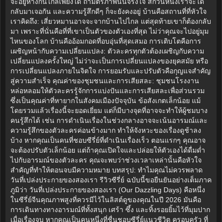
จะอยู่ห่างกันไกลเพียงใด ถ้ามิตรภาพนั้นจริงใจ สักวันหนึ่งเราจะได้
กลับมาเจอกัน และความรู้สึกดีๆ ก็จะยังคงอยู่ บ้านคือสถานที่ที่หัวใจ
เราคิดถึง: เสี่ยวหมานอาจจะจากบ้านไปไกล แต่สุดท้ายเขาก็ต้องกลับ
มา เพราะที่นั่นคือที่ที่เขาเป็นตัวของตัวเองที่สุด ไม่ว่าคุณจะไปอยู่มุม
ไหนของโลก บ้านคืออ้อมกอดที่อบอุ่นที่สุดเสมอ การเติบโตคือการ
เผชิญหน้ากับความเปลี่ยนแปลง: ตัวละครทุกตัวต้องเผชิญกับความ
เปลี่ยนแปลงครั้งใหญ่ ไม่ว่าจะเป็นการเปลี่ยนแปลงของยุคสมัย หรือ
การเปลี่ยนแปลงภายในจิตใจ การยอมรับและปรับตัวคือกุญแจสำคัญ
สู่ความสำเร็จ คุณค่าของชุมชนและการเสียสละ: ชุมชนโรงงาน
หล่อหลอมให้ตัวละครรู้จักการแบ่งปันและการเสียสละเพื่อส่วนรวม
ซึ่งเป็นคุณค่าที่หายากในสังคมเมืองปัจจุบัน ข้อสังเกตเล็กน้อย แม้
โดยรวมแล้วเรื่องนี้จะยอดเยี่ยม แต่ก็มีบางจุดที่อาจจะทำให้ผู้ชมบาง
คนรู้สึกได้ เช่น การดำเนินเรื่องในช่วงกลางอาจจะเน้นอารมณ์และ
ความรู้สึกของตัวละครค่อนข้างมาก ทำให้จังหวะของเรื่องดูช้าลง
บ้าง หากคุณเป็นคนที่ชอบซีรี่ย์ที่ดำเนินเรื่องเร็ว ตอนแรกๆ คุณอาจ
จะต้องปรับตัวเล็กน้อย แต่ถ้าคุณเปิดใจและปล่อยให้ตัวเองได้ดื่มด่ำ
ไปกับอารมณ์ของตัวละคร คุณจะพบว่าช่วงเวลาเหล่านั้นคือหัวใจ
สำคัญที่ทำให้ตอนจบมีความหมาย บทสรุป: ทำไมคุณไม่ควรพลาด
วันที่เปล่งประกายของสองเรา รีวิวซีรี่ย์ ฉบับนี้ขอยืนยันอย่างเต็มภาค
ภูมิว่า วันที่เปล่งประกายของสองเรา (Our Dazzling Days) คือหนึ่ง
ในซีรี่ย์จีนคุณภาพสูงที่ควรมีไว้ในลิสต์ดูของคุณในปี 2026 มันคือ
การเดินทางทางอารมณ์ที่ทั้งสนุก เศร้า ซึ้ง และทิ้งรอยยิ้มไว้ที่มุมปาก
เมื่อเรื่องจบ หากคุณเป็นคนหนึ่งที่ชื่นชอบซีรี่ย์แนวชีวิต ครอบครัว ที่