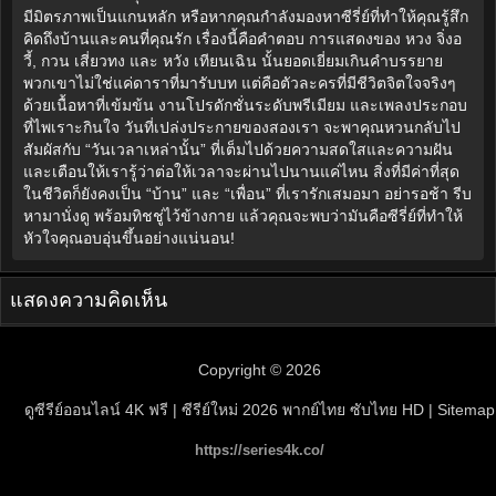
มีมิตรภาพเป็นแกนหลัก หรือหากคุณกำลังมองหาซีรี่ย์ที่ทำให้คุณรู้สึก
คิดถึงบ้านและคนที่คุณรัก เรื่องนี้คือคำตอบ การแสดงของ หวง จิ่งอ
วี้, กวน เสี่ยวทง และ หวัง เทียนเฉิน นั้นยอดเยี่ยมเกินคำบรรยาย
พวกเขาไม่ใช่แค่ดาราที่มารับบท แต่คือตัวละครที่มีชีวิตจิตใจจริงๆ
ด้วยเนื้อหาที่เข้มข้น งานโปรดักชั่นระดับพรีเมียม และเพลงประกอบ
ที่ไพเราะกินใจ วันที่เปล่งประกายของสองเรา จะพาคุณหวนกลับไป
สัมผัสกับ “วันเวลาเหล่านั้น” ที่เต็มไปด้วยความสดใสและความฝัน
และเตือนให้เรารู้ว่าต่อให้เวลาจะผ่านไปนานแค่ไหน สิ่งที่มีค่าที่สุด
ในชีวิตก็ยังคงเป็น “บ้าน” และ “เพื่อน” ที่เรารักเสมอมา อย่ารอช้า รีบ
หามานั่งดู พร้อมทิชชู่ไว้ข้างกาย แล้วคุณจะพบว่ามันคือซีรี่ย์ที่ทำให้
หัวใจคุณอบอุ่นขึ้นอย่างแน่นอน!
แสดงความคิดเห็น
Copyright © 2026
ดูซีรีย์ออนไลน์ 4K ฟรี | ซีรีย์ใหม่ 2026 พากย์ไทย ซับไทย HD
| Sitemap
https://series4k.co/