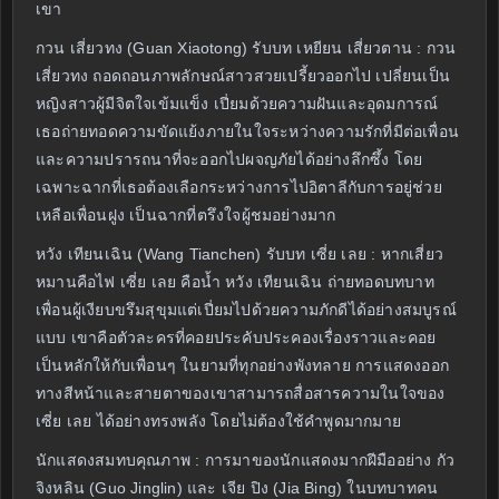
เขา
กวน เสี่ยวทง (Guan Xiaotong) รับบท เหยียน เสี่ยวตาน : กวน
เสี่ยวทง ถอดถอนภาพลักษณ์สาวสวยเปรี้ยวออกไป เปลี่ยนเป็น
หญิงสาวผู้มีจิตใจเข้มแข็ง เปี่ยมด้วยความฝันและอุดมการณ์
เธอถ่ายทอดความขัดแย้งภายในใจระหว่างความรักที่มีต่อเพื่อน
และความปรารถนาที่จะออกไปผจญภัยได้อย่างลึกซึ้ง โดย
เฉพาะฉากที่เธอต้องเลือกระหว่างการไปอิตาลีกับการอยู่ช่วย
เหลือเพื่อนฝูง เป็นฉากที่ตรึงใจผู้ชมอย่างมาก
หวัง เทียนเฉิน (Wang Tianchen) รับบท เซี่ย เลย : หากเสี่ยว
หมานคือไฟ เซี่ย เลย คือน้ำ หวัง เทียนเฉิน ถ่ายทอดบทบาท
เพื่อนผู้เงียบขรึมสุขุมแต่เปี่ยมไปด้วยความภักดีได้อย่างสมบูรณ์
แบบ เขาคือตัวละครที่คอยประคับประคองเรื่องราวและคอย
เป็นหลักให้กับเพื่อนๆ ในยามที่ทุกอย่างพังทลาย การแสดงออก
ทางสีหน้าและสายตาของเขาสามารถสื่อสารความในใจของ
เซี่ย เลย ได้อย่างทรงพลัง โดยไม่ต้องใช้คำพูดมากมาย
นักแสดงสมทบคุณภาพ : การมาของนักแสดงมากฝีมืออย่าง กัว
จิงหลิน (Guo Jinglin) และ เจีย ปิง (Jia Bing) ในบทบาทคน