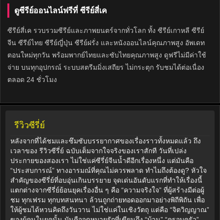
ดูซีรีย์ออนไลน์ฟรีที่ ซีรีย์สี่เค
ซีรีย์สี่เค รวบรวมซีรีย์และภาพยนตร์จากทั่วโลก ทั้ง ซีรีย์เกาหลี ซีรีย์
จีน ซีรีย์ไทย ซีรีย์ญี่ปุ่น ซีรีย์ฝรั่ง และหนังออนไลน์คุณภาพสูง อัพเดท
ตอนใหม่ทุกวัน พร้อมพากย์ไทยและซับไทยคุณภาพสูง ดูฟรีไม่มีค่าใช้
จ่าย บนทุกอุปกรณ์ ระบบสตรีมมิ่งเสถียร ไม่กระตุก รับชมได้ต่อเนื่อง
ตลอด 24 ชั่วโมง
รีวิวซีรี่ย์
หลังจากที่ได้ชมและซึมซับบรรยากาศของเรื่องราวทั้งหมดแล้ว ถึง
เวลาของ รีวิวซีรี่ย์ ฉบับเต็มจากใจจริงของเราสักที วันที่เปล่ง
ประกายของสองเรา ไม่ใช่แค่ซีรี่ย์จีนน้ำดีอีกเรื่องหนึ่ง แต่มันคือ
“ประสบการณ์” ทางอารมณ์ที่คุณไม่ควรพลาด ทำไมถึงต้องดู? หัวใจ
สำคัญของซีรี่ย์ที่อบอุ่นเกินบรรยาย จุดเด่นอันดับแรกที่ทำให้เรื่องนี้
แตกต่างจากซีรี่ย์ย้อนยุคเรื่องอื่น ๆ คือ “ความจริงใจ” ที่ผู้สร้างมีต่อผู้
ชม ทุกเฟรม ทุกบทสนทนา ล้วนถูกถ่ายทอดออกมาอย่างพิถีพิถัน เพื่อ
ให้ผู้ชมได้หวนคิดถึงวันวาน ไม่ใช่แค่ในเชิงวัตถุ แต่คือ “จิตวิญญาณ”
ของผู้คนในยุคนั้น มันคือจดหมายรักที่เขียนถึง “บ้าน” “ครอบครัว”