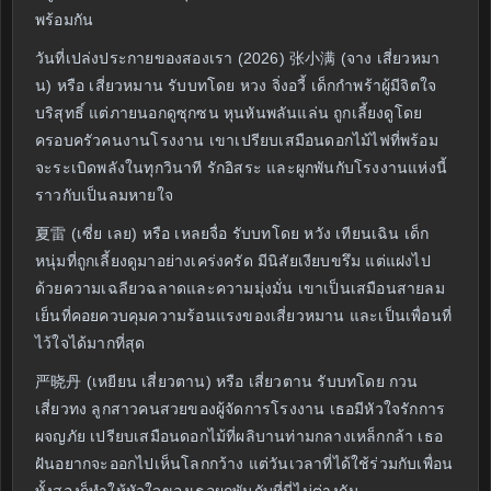
พร้อมกัน
วันที่เปล่งประกายของสองเรา (2026) 张小满 (จาง เสี่ยวหมา
น) หรือ เสี่ยวหมาน รับบทโดย หวง จิ่งอวี้ เด็กกำพร้าผู้มีจิตใจ
บริสุทธิ์ แต่ภายนอกดูซุกซน หุนหันพลันแล่น ถูกเลี้ยงดูโดย
ครอบครัวคนงานโรงงาน เขาเปรียบเสมือนดอกไม้ไฟที่พร้อม
จะระเบิดพลังในทุกวินาที รักอิสระ และผูกพันกับโรงงานแห่งนี้
ราวกับเป็นลมหายใจ
夏雷 (เซี่ย เลย) หรือ เหลยจื่อ รับบทโดย หวัง เทียนเฉิน เด็ก
หนุ่มที่ถูกเลี้ยงดูมาอย่างเคร่งครัด มีนิสัยเงียบขรึม แต่แฝงไป
ด้วยความเฉลียวฉลาดและความมุ่งมั่น เขาเป็นเสมือนสายลม
เย็นที่คอยควบคุมความร้อนแรงของเสี่ยวหมาน และเป็นเพื่อนที่
ไว้ใจได้มากที่สุด
严晓丹 (เหยียน เสี่ยวตาน) หรือ เสี่ยวตาน รับบทโดย กวน
เสี่ยวทง ลูกสาวคนสวยของผู้จัดการโรงงาน เธอมีหัวใจรักการ
ผจญภัย เปรียบเสมือนดอกไม้ที่ผลิบานท่ามกลางเหล็กกล้า เธอ
ฝันอยากจะออกไปเห็นโลกกว้าง แต่วันเวลาที่ได้ใช้ร่วมกับเพื่อน