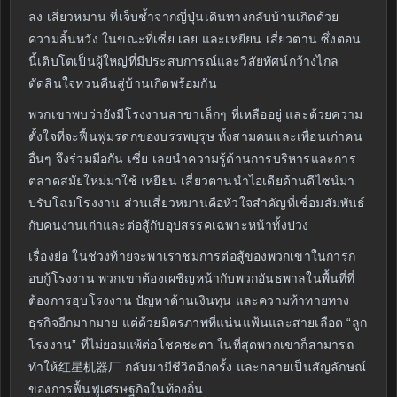
ลง เสี่ยวหมาน ที่เจ็บช้ำจากญี่ปุ่นเดินทางกลับบ้านเกิดด้วย
ความสิ้นหวัง ในขณะที่เซี่ย เลย และเหยียน เสี่ยวตาน ซึ่งตอน
นี้เติบโตเป็นผู้ใหญ่ที่มีประสบการณ์และวิสัยทัศน์กว้างไกล
ตัดสินใจหวนคืนสู่บ้านเกิดพร้อมกัน
พวกเขาพบว่ายังมีโรงงานสาขาเล็กๆ ที่เหลืออยู่ และด้วยความ
ตั้งใจที่จะฟื้นฟูมรดกของบรรพบุรุษ ทั้งสามคนและเพื่อนเก่าคน
อื่นๆ จึงร่วมมือกัน เซี่ย เลยนำความรู้ด้านการบริหารและการ
ตลาดสมัยใหม่มาใช้ เหยียน เสี่ยวตานนำไอเดียด้านดีไซน์มา
ปรับโฉมโรงงาน ส่วนเสี่ยวหมานคือหัวใจสำคัญที่เชื่อมสัมพันธ์
กับคนงานเก่าและต่อสู้กับอุปสรรคเฉพาะหน้าทั้งปวง
เรื่องย่อ ในช่วงท้ายจะพาเราชมการต่อสู้ของพวกเขาในการก
อบกู้โรงงาน พวกเขาต้องเผชิญหน้ากับพวกอันธพาลในพื้นที่ที่
ต้องการฮุบโรงงาน ปัญหาด้านเงินทุน และความท้าทายทาง
ธุรกิจอีกมากมาย แต่ด้วยมิตรภาพที่แน่นแฟ้นและสายเลือด “ลูก
โรงงาน” ที่ไม่ยอมแพ้ต่อโชคชะตา ในที่สุดพวกเขาก็สามารถ
ทำให้红星机器厂 กลับมามีชีวิตอีกครั้ง และกลายเป็นสัญลักษณ์
ของการฟื้นฟูเศรษฐกิจในท้องถิ่น