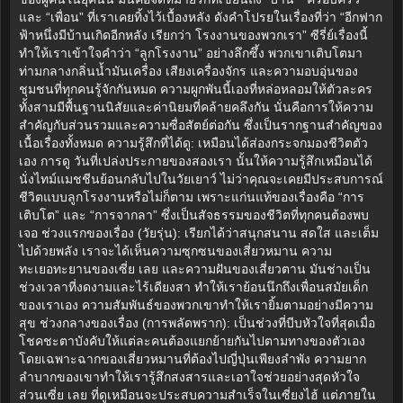
และ “เพื่อน” ที่เราเคยทิ้งไว้เบื้องหลัง ดังคำโปรยในเรื่องที่ว่า “อีกฟาก
ฟ้าหนึ่งมีบ้านเกิดอีกหลัง เรียกว่า โรงงานของพวกเรา” ซีรี่ย์เรื่องนี้
ทำให้เราเข้าใจคำว่า “ลูกโรงงาน” อย่างลึกซึ้ง พวกเขาเติบโตมา
ท่ามกลางกลิ่นน้ำมันเครื่อง เสียงเครื่องจักร และความอบอุ่นของ
ชุมชนที่ทุกคนรู้จักกันหมด ความผูกพันนี้เองที่หล่อหลอมให้ตัวละคร
ทั้งสามมีพื้นฐานนิสัยและค่านิยมที่คล้ายคลึงกัน นั่นคือการให้ความ
สำคัญกับส่วนรวมและความซื่อสัตย์ต่อกัน ซึ่งเป็นรากฐานสำคัญของ
เนื้อเรื่องทั้งหมด ความรู้สึกที่ได้ดู: เหมือนได้ส่องกระจกมองชีวิตตัว
เอง การดู วันที่เปล่งประกายของสองเรา นั้นให้ความรู้สึกเหมือนได้
นั่งไทม์แมชชีนย้อนกลับไปในวัยเยาว์ ไม่ว่าคุณจะเคยมีประสบการณ์
ชีวิตแบบลูกโรงงานหรือไม่ก็ตาม เพราะแก่นแท้ของเรื่องคือ “การ
เติบโต” และ “การจากลา” ซึ่งเป็นสัจธรรมของชีวิตที่ทุกคนต้องพบ
เจอ ช่วงแรกของเรื่อง (วัยรุ่น): เรียกได้ว่าสนุกสนาน สดใส และเต็ม
ไปด้วยพลัง เราจะได้เห็นความซุกซนของเสี่ยวหมาน ความ
ทะเยอทะยานของเซี่ย เลย และความฝันของเสี่ยวตาน มันช่างเป็น
ช่วงเวลาที่งดงามและไร้เดียงสา ทำให้เราย้อนนึกถึงเพื่อนสมัยเด็ก
ของเราเอง ความสัมพันธ์ของพวกเขาทำให้เรายิ้มตามอย่างมีความ
สุข ช่วงกลางของเรื่อง (การพลัดพราก): เป็นช่วงที่บีบหัวใจที่สุดเมื่อ
โชคชะตาบังคับให้แต่ละคนต้องแยกย้ายกันไปตามทางของตัวเอง
โดยเฉพาะฉากของเสี่ยวหมานที่ต้องไปญี่ปุ่นเพียงลำพัง ความยาก
ลำบากของเขาทำให้เรารู้สึกสงสารและเอาใจช่วยอย่างสุดหัวใจ
ส่วนเซี่ย เลย ที่ดูเหมือนจะประสบความสำเร็จในเซี่ยงไฮ้ แต่ภายใน