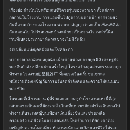
ทั้งสองก็ทำให้หัวใจของเธอผูกพันกับที่นี่ไม่ต่างกัน
เรื่องย่อ ดำเนินไปพร้อมกับชีวิตวัยรุ่นของพวกเขา ตั้งแต่การ
ก่อกวนในโรงงาน การแอบขึ้นไปดูดาวบนดาดฟ้า การรวมตัว
กันที่ลานกว้างของโรงงาน พวกเขาสัญญาว่าจะเป็นเพื่อนที่ดีต่อ
กันตลอดไป ไม่ว่าอนาคตข้างหน้าจะเป็นอย่างไร เหล่านี้คือ
“วันที่เปล่งประกาย” ที่พวกเขาจะไม่มีวันลืม
จุดเปลี่ยนแห่งยุคสมัยและโชคชะตา
ทว่ากาลเวลามิเคยหยุดนิ่ง เมื่อเข้าสู่ช่วงปลายยุค 90 เศรษฐกิจ
ของจีนกำลังเปลี่ยนผ่านครั้งใหญ่ โครงสร้างอุตสาหกรรมเก่าถูก
ท้าทาย โรงงาน红星机器厂 ที่เคยรุ่งเรืองเริ่มซบเซาลง
พนักงานต้องเผชิญกับการปรับลดกำลังคนและความไม่แน่นอน
ของชีวิต
ในขณะที่เสี่ยวหมาน ผู้ที่รักและอยากอยู่กับโรงงานแห่งนี้ที่สุด
กลับกลายเป็นคนที่ต้องจากไปไกลที่สุด เขาต้องจำใจเดินทางไป
ทำงานที่ประเทศญี่ปุ่นเพื่อหาเงินเลี้ยงชีพและช่วยเหลือ
ครอบครัว แต่ชีวิตในต่างแดนกลับโหดร้ายกว่าที่คิด เขาต้อง
เผชิญกับความโดดเดี่ยว ทำงานหนัก และเกือบเอาชีวิตไม่รอด