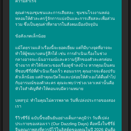
ความสำเร็จ

คุณค่าของชุมชนและการเสียสละ: ชุมชนโรงงานหล่อ
หลอมให้ตัวละครรู้จักการแบ่งปันและการเสียสละเพื่อส่วน
รวม ซึ่งเป็นคุณค่าที่หายากในสังคมเมืองปัจจุบัน

ข้อสังเกตเล็กน้อย

แม้โดยรวมแล้วเรื่องนี้จะยอดเยี่ยม แต่ก็มีบางจุดที่อาจจะ
ทำให้ผู้ชมบางคนรู้สึกได้ เช่น การดำเนินเรื่องในช่วง
กลางอาจจะเน้นอารมณ์และความรู้สึกของตัวละครค่อน
ข้างมาก ทำให้จังหวะของเรื่องดูช้าลงบ้าง หากคุณเป็นคน
ที่ชอบซีรี่ย์ที่ดำเนินเรื่องเร็ว ตอนแรกๆ คุณอาจจะต้องปรับ
ตัวเล็กน้อย แต่ถ้าคุณเปิดใจและปล่อยให้ตัวเองได้ดื่มด่ำไป
กับอารมณ์ของตัวละคร คุณจะพบว่าช่วงเวลาเหล่านั้นคือ
หัวใจสำคัญที่ทำให้ตอนจบมีความหมาย

บทสรุป: ทำไมคุณไม่ควรพลาด วันที่เปล่งประกายของสอง
เรา

รีวิวซีรี่ย์ ฉบับนี้ขอยืนยันอย่างเต็มภาคภูมิว่า วันที่เปล่ง
ประกายของสองเรา (Our Dazzling Days) คือหนึ่งในซีรี่ย์
จีนคุณภาพสูงที่ควรมีไว้ในลิสต์ดูของคุณในปี 2026 มันคือ