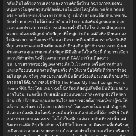
กลับเต็มไปด้วยความเหงาและความคิดถึงบ้าน ก็ฉายภาพของคน
หนุ่มสาวในยุคปัจจุบันที่ต้องดิ้นรนในเมืองใหญ่ได้อย่างเจ็บปวดแต่
จริง ช่วงท้ายของเรื่อง (การกลับมา): เมื่อทั้งสามคนได้กลับมาพบกัน
อีกครั้ง พวกเขาไม่ได้เป็นเด็กอีกต่อไป ความสัมพันธ์ถูกทดสอบด้วย
เวลาและประสบการณ์ การกลับมาครั้งนี้ไม่ได้โรยด้วยกลีบกุหลาบ
พวกเขาต้องเผชิญหน้ากับปัญหาที่ใหญ่กว่าเดิม แต่สิ่งที่เปลี่ยนแปลง
ไปคือพวกเขาแข็งแกร่งขึ้น และมิตรภาพที่เคยมีคือเกราะป้องกันที่ดี
ที่สุด งานภาพและเสียงที่พาคุณดำดิ่งสู่อดีต ผู้กำกับ หวง เหวย ผู้เคย
ฝากผลงานคุณภาพมาแล้ว พิสูจน์ฝีมืออีกครั้งในเรื่องนี้ ด้วยการเลือก
สถานที่ถ่ายทำจริงที่โรงงานรถยนต์ FAW เก่าในเมืองฉาง
ชุน บรรยากาศของอิฐแดง ทางเดินในโรงงาน เครื่องจักรเก่าแก่
และเครื่องแบบพนักงานที่ดูสมจริง ทำให้เราเชื่อได้ทันทีว่าเรากำลัง
อยู่ในยุค 90 จริงๆ เพลงประกอบก็เป็นอีกหนึ่งองค์ประกอบที่ช่วยเสริม
อรรถรสได้ดีมาก เพลงปิดท้าย The Place My Heart Longs For Is
Home ที่ขับร้องโดย เหมา ฉงอี้ นักร้องเสียงนุ่มลึกซึ่งเป็นที่นิยมอย่าง
มากในจีน เพลงนี้เปรียบเสมือนตัวแทนของตัวละครทุกตัวที่โหยหา
บ้าน เสียงร้องอันอบอุ่นและกินใจของเขาช่วยดึงอารมณ์ของผู้ชมให้
คล้อยตามเรื่องราวได้อย่างมหัศจรรย์ โดยเฉพาะในฉากสำคัญ ๆ ที่
ตัวละครต้องตัดสินใจหรือหวนคืนสู่บ้านเกิด ข้อคิดที่ได้จากซีรี่ย์ วันที่
เปล่งประกายของสองเรา ไม่ได้เป็นเพียงแค่ความบันเทิงเท่านั้น แต่
ยังแทรกแง่คิดดีๆ เกี่ยวกับการใช้ชีวิตไว้มากมาย มิตรภาพที่แท้จริงอยู่
เหนือกาลเวลาและระยะทาง: แม้เวลาจะผ่านไปนานแค่ไหน หรือเรา