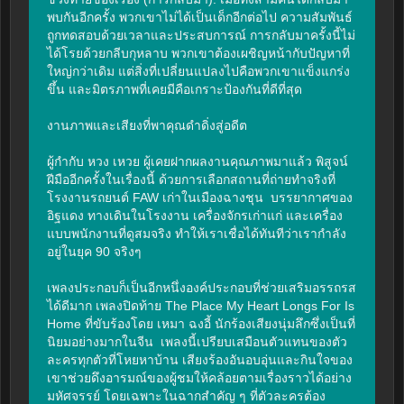
พบกันอีกครั้ง พวกเขาไม่ได้เป็นเด็กอีกต่อไป ความสัมพันธ์
ถูกทดสอบด้วยเวลาและประสบการณ์ การกลับมาครั้งนี้ไม่
ได้โรยด้วยกลีบกุหลาบ พวกเขาต้องเผชิญหน้ากับปัญหาที่
ใหญ่กว่าเดิม แต่สิ่งที่เปลี่ยนแปลงไปคือพวกเขาแข็งแกร่ง
ขึ้น และมิตรภาพที่เคยมีคือเกราะป้องกันที่ดีที่สุด

งานภาพและเสียงที่พาคุณดำดิ่งสู่อดีต

ผู้กำกับ หวง เหวย ผู้เคยฝากผลงานคุณภาพมาแล้ว พิสูจน์
ฝีมืออีกครั้งในเรื่องนี้ ด้วยการเลือกสถานที่ถ่ายทำจริงที่
โรงงานรถยนต์ FAW เก่าในเมืองฉางชุน  บรรยากาศของ
อิฐแดง ทางเดินในโรงงาน เครื่องจักรเก่าแก่ และเครื่อง
แบบพนักงานที่ดูสมจริง ทำให้เราเชื่อได้ทันทีว่าเรากำลัง
อยู่ในยุค 90 จริงๆ

เพลงประกอบก็เป็นอีกหนึ่งองค์ประกอบที่ช่วยเสริมอรรถรส
ได้ดีมาก เพลงปิดท้าย The Place My Heart Longs For Is 
Home ที่ขับร้องโดย เหมา ฉงอี้ นักร้องเสียงนุ่มลึกซึ่งเป็นที่
นิยมอย่างมากในจีน  เพลงนี้เปรียบเสมือนตัวแทนของตัว
ละครทุกตัวที่โหยหาบ้าน เสียงร้องอันอบอุ่นและกินใจของ
เขาช่วยดึงอารมณ์ของผู้ชมให้คล้อยตามเรื่องราวได้อย่าง
มหัศจรรย์ โดยเฉพาะในฉากสำคัญ ๆ ที่ตัวละครต้อง