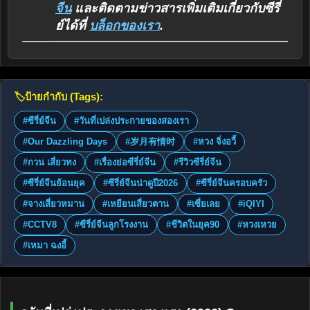
จีน
และติดตามข่าวสารเพิ่มเติมเกี่ยวกับซีรี่
ย์ได้ที่
บล็อกของเรา
.
🏷️
ป้ายกำกับ (Tags):
#ซีรี่ย์จีน
#วันที่เปล่งประกายของสองเรา
#Our Dazzling Days
#岁月有情时
#หวง จิ่งอวี้
#กวน เสี่ยวทง
#เรื่องย่อซีรี่ย์จีน
#รีวิวซีรี่ย์จีน
#ซีรี่ย์จีนย้อนยุค
#ซีรี่ย์จีนน่าดูปี2026
#ซีรี่ย์จีนครอบครัว
#จางเสี่ยวหมาน
#เหยียนเสี่ยวตาน
#เซี่ยเลย
#iQIYI
#CCTV8
#ซีรี่ย์จีนลูกโรงงาน
#ชีวิตในยุค90
#หวงเหวย
#เหมา ฉงอี้