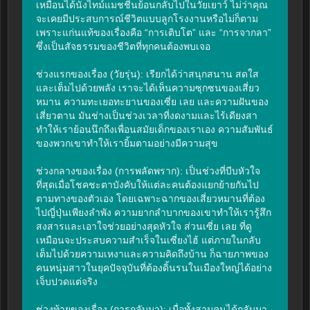
เหมือนได้นั่งไทม์แมชชีนย้อนกลับไปในวัยเยาว์ ไม่ว่าคุณ
จะเคยมีประสบการณ์ชีวิตแบบลูกโรงงานหรือไม่ก็ตาม 
เพราะแก่นแท้ของเรื่องคือ “การเติบโต” และ “การจากลา” 
ซึ่งเป็นสัจธรรมของชีวิตที่ทุกคนต้องพบเจอ

ช่วงแรกของเรื่อง (วัยรุ่น): เรียกได้ว่าสนุกสนาน สดใส 
และเต็มไปด้วยพลัง เราจะได้เห็นความซุกซนของเสี่ยว
หมาน ความทะเยอทะยานของเซี่ย เลย และความฝันของ
เสี่ยวตาน มันช่างเป็นช่วงเวลาที่งดงามและไร้เดียงสา 
ทำให้เราย้อนนึกถึงเพื่อนสมัยเด็กของเราเอง ความสัมพันธ์
ของพวกเขาทำให้เรายิ้มตามอย่างมีความสุข

ช่วงกลางของเรื่อง (การพลัดพราก): เป็นช่วงที่บีบหัวใจ
ที่สุดเมื่อโชคชะตาบังคับให้แต่ละคนต้องแยกย้ายกันไป
ตามทางของตัวเอง โดยเฉพาะฉากของเสี่ยวหมานที่ต้อง
ไปญี่ปุ่นเพียงลำพัง ความยากลำบากของเขาทำให้เรารู้สึก
สงสารและเอาใจช่วยอย่างสุดหัวใจ ส่วนเซี่ย เลย ที่ดู
เหมือนจะประสบความสำเร็จในเซี่ยงไฮ้ แต่ภายในกลับ
เต็มไปด้วยความเหงาและความคิดถึงบ้าน ก็ฉายภาพของ
คนหนุ่มสาวในยุคปัจจุบันที่ต้องดิ้นรนในเมืองใหญ่ได้อย่าง
เจ็บปวดแต่จริง

ช่วงท้ายของเรื่อง (การกลับมา): เมื่อทั้งสามคนได้กลับมา