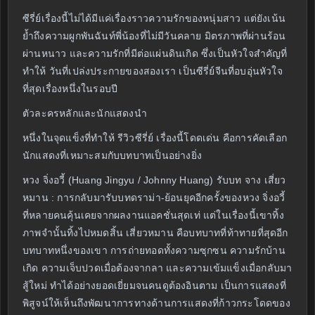
ซีรี่ย์เรื่องนี้ไม่ได้มีแค่เรื่องราวความรักของหนุ่มสาว แต่ยังเน้น
ย้ำถึงความผูกพันฉันท์พี่น้องที่ไม่มีวันคลาย มิตรภาพที่ผ่านร้อน
ผ่านหนาว และความรักที่มีต่อแผ่นดินเกิด ซึ่งเป็นหัวใจสำคัญที่
ทำให้ วันที่เปล่งประกายของสองเรา เป็นซีรี่ย์จีนที่อบอุ่นหัวใจ
ที่สุดเรื่องหนึ่งในรอบปี
ตัวละครหลักและนักแสดงนำ
หนึ่งในจุดแข็งที่ทำให้ รีวิวซีรี่ย์ เรื่องนี้โดดเด่น คือการคัดเลือก
นักแสดงที่เหมาะสมกับบทบาทเป็นอย่างยิ่ง
หวง จิ่งอวี้ (Huang Jingyu / Johnny Huang) รับบท จาง เสี่ยว
หมาน : การกลับมารับบทดราม่า-ย้อนยุคอีกครั้งของหวง จิ่งอวี้
ที่หลายคนคุ้นเคยจากผลงานแอคชั่นสุดเท่ แต่ในเรื่องนี้เขาทิ้ง
ภาพจำนั้นทิ้งไปหมดสิ้น เสี่ยวหมาน คือบทบาทที่ท้าทายที่สุดอีก
บทบาทหนึ่งของเขา การถ่ายทอดทั้งความซุกซน ความรักบ้าน
เกิด ความเจ็บปวดเมื่อต้องจากลา และความเข้มแข็งเมื่อกลับมา
สู้ใหม่ ทำได้อย่างยอดเยี่ยมจนคนดูต้องอินตาม เป็นการแสดงที่
พิสูจน์ให้เห็นถึงพัฒนาการทางด้านการแสดงที่ก้าวกระโดดของ