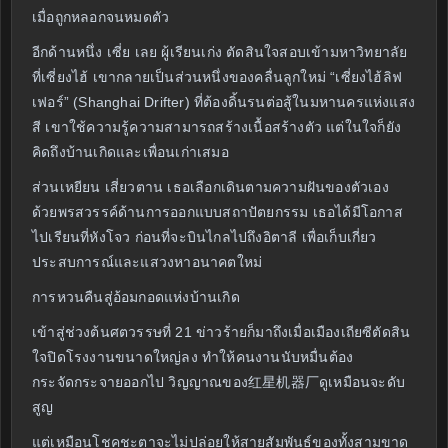
เมื่อถูกหลอกจนหมดตัว
อีกด้านหนึ่ง เซี่ย เลย ผู้เรียนเก่ง ตัดสินใจสอบเข้ามหาวิทยาลัย
ที่เซี่ยงไฮ้ เขากลายเป็นส่วนหนึ่งของคลื่นลูกใหม่ “เซี่ยงไฮ้ลิฟ
เฟอร์” (Shanghai Drifter) ที่ต้องดิ้นรนต่อสู้ในมหานครแห่งแสง
สี เขาใช้ความรู้ความสามารถสร้างเนื้อสร้างตัว แต่ในใจก็ยัง
คิดถึงบ้านเกิดและเพื่อนเก่าเสมอ
ส่วนเหยียน เสี่ยวตาน เธอเลือกเดินตามความฝันของตัวเอง
ด้วยพรสวรรค์ด้านการออกแบบสถาปัตยกรรม เธอได้มีโอกาส
ไปเรียนที่หังโจว ก่อนที่จะบินไกลไปถึงอิตาลี เพื่อเก็บเกี่ยว
ประสบการณ์และแสวงหาอนาคตใหม่
การหวนคืนสู่อ้อมกอดแห่งบ้านเกิด
เข้าสู่ช่วงต้นศตวรรษที่ 21 ข่าวร้ายก็มาถึงเมื่อเมืองเถียซีตัดสิน
ใจปิดโรงงานขนาดใหญ่ลง ทำให้คนงานนับหมื่นต้อง
กระจัดกระจายออกไป วิญญาณของ红星机器厂ดูเหมือนจะดับ
สูญ
แต่เหมือนโชคชะตาจะไม่ปล่อยให้สายสัมพันธ์ของทั้งสามขาด