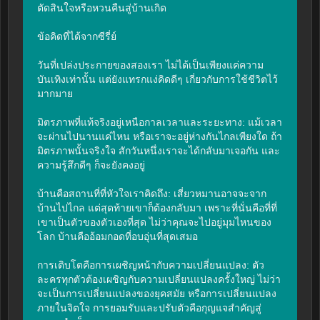
ตัดสินใจหรือหวนคืนสู่บ้านเกิด

ข้อคิดที่ได้จากซีรี่ย์

วันที่เปล่งประกายของสองเรา ไม่ได้เป็นเพียงแค่ความ
บันเทิงเท่านั้น แต่ยังแทรกแง่คิดดีๆ เกี่ยวกับการใช้ชีวิตไว้
มากมาย

มิตรภาพที่แท้จริงอยู่เหนือกาลเวลาและระยะทาง: แม้เวลา
จะผ่านไปนานแค่ไหน หรือเราจะอยู่ห่างกันไกลเพียงใด ถ้า
มิตรภาพนั้นจริงใจ สักวันหนึ่งเราจะได้กลับมาเจอกัน และ
ความรู้สึกดีๆ ก็จะยังคงอยู่

บ้านคือสถานที่ที่หัวใจเราคิดถึง: เสี่ยวหมานอาจจะจาก
บ้านไปไกล แต่สุดท้ายเขาก็ต้องกลับมา เพราะที่นั่นคือที่ที่
เขาเป็นตัวของตัวเองที่สุด ไม่ว่าคุณจะไปอยู่มุมไหนของ
โลก บ้านคืออ้อมกอดที่อบอุ่นที่สุดเสมอ

การเติบโตคือการเผชิญหน้ากับความเปลี่ยนแปลง: ตัว
ละครทุกตัวต้องเผชิญกับความเปลี่ยนแปลงครั้งใหญ่ ไม่ว่า
จะเป็นการเปลี่ยนแปลงของยุคสมัย หรือการเปลี่ยนแปลง
ภายในจิตใจ การยอมรับและปรับตัวคือกุญแจสำคัญสู่