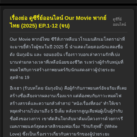
เรื่องย่อ ดูซีรี่ย์ออนไลน์ Our Movie พากย์
ดูซีรี่ย์
ออนไลน์
ไทย (2025) EP.1-12 (จบ)
Our Movie พากย์ไทย ซีรีส์เกาหลีแนวโรแมนติกเมโลดราม่าที่
จะมาขยี้หัวใจผู้ชมในปี 2025 นี้ นำแสดงโดยสองนักแสดงชื่อ
ดัง นัมกุงมิน และ จอนยอบิน เรื่องราวบอกเล่าความรักที่เบ่ง
บานท่ามกลางเวลาที่เหลือน้อยของชีวิต ระหว่างผู้กำกับหนุ่มที่
หมดไฟกับการสร้างภาพยนตร์กับนักแสดงสาวผู้ป่วยระยะ
สุดท้าย 19
อีเจฮา (รับบทโดย นัมกุงมิน) คือผู้กำกับภาพยนตร์อัจฉริยะที่เคย
สร้างชื่อเสียงจากผลงานเรื่องแรก แต่ต้องพบกับภาวะหมดไฟ
สร้างสรรค์และความกลัวคำสาป "หนังเรื่องที่สอง" ทำให้เขา
หยุดทำงานไปนานถึง 5 ปีเต็ม หลังจากสูญเสียพ่อผู้เป็นผู้กำกับ
ชื่อดังของวงการ เขาตัดสินใจกลับมาคัมแบ็ควงการด้วยการรี
เมคภาพยนตร์สุดคลาสสิกของพ่อเรื่อง "รักบริสุทธิ์" (White
Love) ซึ่งเป็นเรื่องราวเกี่ยวกับความรักของผู้ป่วยระยะ