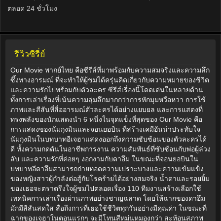
ตลอด 24 ชั่วโมง
รีวิวซีรี่ย์
Our Movie พากย์ไทย คือซีรีส์ที่มาพร้อมกับความสมจริงและความลึก
ซึ้งทางอารมณ์ ที่จะทำให้ผู้ชมได้ครุ่นคิดเกี่ยวกับความหมายของชีวิต
และความรักไปพร้อมกับตัวละคร ซีรีส์เรื่องนี้โดดเด่นในหลายด้าน
ทั้งการเล่าเรื่องที่เน้นความลุ่มลึกมากกว่าการหักมุมหวือหวา การใช้
ภาพและสีสันที่สื่ออารมณ์ตัวละครได้อย่างแยบยล และการแสดงที่
ทรงพลังของนักแสดงนำ 6 หนึ่งในจุดแข็งที่สุดของ Our Movie คือ
การแสดงของนัมกุงมินและจอนยอบิน ที่สร้างเคมีอันน่าประทับใจ
นัมกุงมินในบทบาทอีเจฮาแสดงออกถึงความซับซ้อนของตัวละครได้
ดี ทั้งความกดดันในอาชีพการงาน ความสัมพันธ์ที่ซับซ้อนกับพ่อผู้ล่วง
ลับ และความรักที่ค่อยๆ งอกงามกับดาอึม ในขณะที่จอนยอบินใน
บทบาทอีดาอึมสามารถถ่ายทอดความเปราะบางและความเข้มแข็ง
ของหญิงสาวผู้กำลังต่อสู้กับโรคร้ายได้อย่างสมจริง น้ำตาและรอยยิ้ม
ของเธอจะตราตรึงใจผู้ชมไปตลอดเรื่อง 110 ทีมงานสร้างเลือกใช้
เทคนิคการเล่าเรื่องผ่านภาพอย่างชาญฉลาด โดยให้ฉากของดาอึม
มักมีสีสันสดใส สื่อถึงการที่เธอใช้ชีวิตทุกวันอย่างมีคุณค่า ในขณะที่
ฉากของเจฮาในตอนแรกๆ จะมีโทนสีหม่นหมองกว่า สะท้อนสภาพ