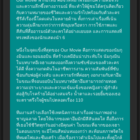
และความลึกซึ้งทางอารมณ์ ที่จะทำให้ผู้ชมได้ครุ่นคิดเกี่ยว
กับความหมายของชีวิตและความรักไปพร้อมกับตัวละคร 
ซีรีส์เรื่องนี้โดดเด่นในหลายด้าน ทั้งการเล่าเรื่องที่เน้น
ความลุ่มลึกมากกว่าการหักมุมหวือหวา การใช้ภาพและ
สีสันที่สื่ออารมณ์ตัวละครได้อย่างแยบยล และการแสดงที่
ทรงพลังของนักแสดงนำ 6

หนึ่งในจุดแข็งที่สุดของ Our Movie คือการแสดงของนัมกุ
งมินและจอนยอบิน ที่สร้างเคมีอันน่าประทับใจ นัมกุงมิน
ในบทบาทอีเจฮาแสดงออกถึงความซับซ้อนของตัวละคร
ได้ดี ทั้งความกดดันในอาชีพการงาน ความสัมพันธ์ที่ซับ
ซ้อนกับพ่อผู้ล่วงลับ และความรักที่ค่อยๆ งอกงามกับดาอึม 
ในขณะที่จอนยอบินในบทบาทอีดาอึมสามารถถ่ายทอด
ความเปราะบางและความเข้มแข็งของหญิงสาวผู้กำลัง
ต่อสู้กับโรคร้ายได้อย่างสมจริง น้ำตาและรอยยิ้มของเธอ
จะตราตรึงใจผู้ชมไปตลอดเรื่อง 110

ทีมงานสร้างเลือกใช้เทคนิคการเล่าเรื่องผ่านภาพอย่าง
ชาญฉลาด โดยให้ฉากของดาอึมมักมีสีสันสดใส สื่อถึงการ
ที่เธอใช้ชีวิตทุกวันอย่างมีคุณค่า ในขณะที่ฉากของเจฮา
ในตอนแรกๆ จะมีโทนสีหม่นหมองกว่า สะท้อนสภาพจิตใจ
ที่หมดไฟและซึมเศร้า เมื่อเรื่องราวดำเนินไปและทั้งคู่ใกล้