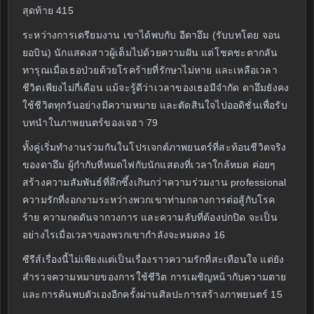
สุดท้าย 415
ระหว่างการเตรียมงาน เขาได้พบกับ อีดาอึม (รับบทโดย จอน
ยอบิน) นักแสดงสาวผู้เต็มไปด้วยความฝัน แต่โชคชะตากลัน
ทารุณเมื่อเธอป่วยด้วยโรคร้ายที่รักษาไม่หาย และเหลือเวลา
ชีวิตเพียงไม่กี่เดือน แม้จะรู้ดีว่าเวลาของเธอมีจำกัด ดาอึมยังคง
ใช้ชีวิตทุกวันอย่างมีความหมาย และตัดสินใจไปออดิชั่นเพื่อรับ
บทนำในภาพยนตร์ของเจฮา 79
ทั้งคู่เริ่มทำงานร่วมกันในโปรเจกต์ภาพยนตร์ที่สะท้อนชีวิตจริง
ของดาอึม ผู้กำกับที่หมดไฟกับนักแสดงที่เวลาใกล้หมด ค่อยๆ
สร้างความสัมพันธ์ที่ลึกซึ้งเกินกว่าความร่วมงาน professional
ความรักที่งอกงามระหว่างพวกเขาท่ามกลางการต่อสู้กับโรค
ร้าย ความกดดันจากวงการ และความลับที่ต้องปกปิด จะเป็น
อย่างไรเมื่อเวลาของพวกเขากำลังจะหมดลง 16
ซีรีส์เรื่องนี้ไม่เพียงแต่เป็นเรื่องราวความรักที่สะเทือนใจ แต่ยัง
สำรวจความหมายของการใช้ชีวิต การเผชิญหน้ากับความตาย
และการค้นพบตัวเองอีกครั้งผ่านศิลปะการสร้างภาพยนตร์ 15