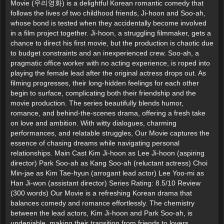
Movie (우리영화) is a delightful Korean romantic comedy that
follows the lives of two childhood friends, Ji-hoon and Soo-ah,
whose bond is tested when they accidentally become involved
in a film project together. Ji-hoon, a struggling filmmaker, gets a
chance to direct his first movie, but the production is chaotic due
to budget constraints and an inexperienced crew. Soo-ah, a
pragmatic office worker with no acting experience, is roped into
playing the female lead after the original actress drops out. As
filming progresses, their long-hidden feelings for each other
begin to surface, complicating both their friendship and the
movie production. The series beautifully blends humor,
romance, and behind-the-scenes drama, offering a fresh take
on love and ambition. With witty dialogues, charming
performances, and relatable struggles, Our Movie captures the
essence of chasing dreams while navigating personal
relationships. Main Cast Kim Ji-hoon as Lee Ji-hoon (aspiring
director) Park Soo-ah as Kang Soo-ah (reluctant actress) Choi
Min-jae as Kim Tae-hyun (arrogant lead actor) Lee Yoo-mi as
Han Ji-won (assistant director) Series Rating: 8.5/10 Review
(300 words) Our Movie is a refreshing Korean drama that
balances comedy and romance effortlessly. The chemistry
between the lead actors, Kim Ji-hoon and Park Soo-ah, is
undeniable, making their transition from friends to lovers