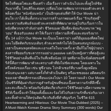
จิตใจที่หมดไฟและซึมเศร้า เมื่อเรื่องราวดำเนินไปและทั้งคู่ใกล้ชิด
กันมากขึ้น โทนสีก็จะค่อยๆ เปลี่ยนไปตามพัฒนาการของตัวละคร 6
พล็อตเรื่อง "หนังซ้อนหนัง" เป็นอีกจุดเด่นที่ทำให้ Our Movie น่า
สนใจ เราได้เห็นทั้งกระบวนการสร้างภาพยนตร์เรื่อง "รักบริสุทธิ์"
และความสัมพันธ์ของตัวละครหลักที่พัฒนาควบคู่ไปกับเรื่องราวใน
หนังที่พวกเขากำลังถ่ายทำ ชีวิตของดาอึมที่สะท้อนกับบทบาท "คยู
วอน" ที่เธอรับแสดง ทำให้เรื่องราวมีความลึกซึ้งและสมจริงมาก
ขึ้น 14 แม้ว่า Our Movie จะเป็นเมโลดราม่า แต่ก็มีมุมมองที่สดใหม่
และไม่ยึดติดกับขนบเดิมๆ ตัวละครหลักไม่ได้เป็นคนสมบูรณ์แบบ -
เจฮาเป็นคนหงุดหงิดและเอาแต่ใจในบางครั้ง ดาอึมก็ไม่ใช่ผู้ป่วยน่า
สงสารที่ยอมรับชะตากรรมอย่าง passive แต่เป็นหญิงสาวที่ต่อสู้และ
ใช้ชีวิตอย่างเต็มที่แม้ในวันที่เหลือน้อย 10 จุดที่อาจเป็นข้อด้อยของซี
รีส์นี้คือการพัฒนาตัวละครบางตัวที่ยังไม่ชัดเจนพอ โดยเฉพาะใน
ครึ่งหลังของเรื่อง เช่น พูซึงวอน โปรดิวเซอร์ที่บางครั้งดูเหมือน
สนับสนุนเจฮา แต่บางครั้งก็ทำตัวเป็นศัตรู หรือแชซอยอง อดีตคนรัก
ของเจฮาที่พฤติกรรมเปลี่ยนแปลงไปมา 10 โดยรวมแล้ว Our Movie
เป็นซีรีส์ที่คุ้มค่ากับการดูสำหรับผู้ชมที่ชอบเนื้อหาความรักที่ลึกซึ้ง
และสะเทือนใจ พร้อมกับข้อคิดเกี่ยวกับการใช้ชีวิตอย่างมีความหมาย
ซีรีส์เรื่องนี้จะทำให้คุณทั้งยิ้มและร้องไห้ไปกับความรักที่แข่งกับเวลา
และทิ้งคำถามให้ครุ่นคิดเกี่ยวกับสิ่งที่สำคัญจริงๆ ในชีวิต 615
Heartwarming and Hilarious: Our Movie Thai-Dubbed (2025) –
A Must-Watch Korean Drama Story Summary (300 words) Our