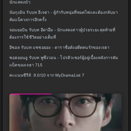
นักแสดงนำ:
นัมกุงมิน รับบท อีเจฮา - ผู้กำกับหนุ่มที่หมดไฟและต้องกลับมา
คัมแบ็ควงการอีกครั้ง
จอนยอบิน รับบท อีดาอึม - นักแสดงสาวผู้ป่วยระยะสุดท้ายที่
ต้องการใช้ชีวิตอย่างเต็มที่
อีซอล รับบท แชซอยอง - ดาราชื่อดังอดีตคนรักของเจฮา
ซอฮยอนอู รับบท พูซึงวอน - โปรดิวเซอร์ผู้อยู่เบื้องหลังการคัม
แบ็คของเจฮา 715
คะแนนซีรีส์: 8.0/10 จาก MyDramaList 7