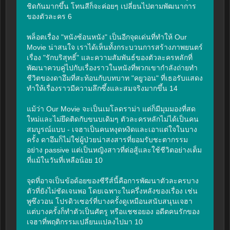
ชิดกันมากขึ้น โทนสีก็จะค่อยๆ เปลี่ยนไปตามพัฒนาการ
ของตัวละคร 6

พล็อตเรื่อง "หนังซ้อนหนัง" เป็นอีกจุดเด่นที่ทำให้ Our 
Movie น่าสนใจ เราได้เห็นทั้งกระบวนการสร้างภาพยนตร์
เรื่อง "รักบริสุทธิ์" และความสัมพันธ์ของตัวละครหลักที่
พัฒนาควบคู่ไปกับเรื่องราวในหนังที่พวกเขากำลังถ่ายทำ 
ชีวิตของดาอึมที่สะท้อนกับบทบาท "คยูวอน" ที่เธอรับแสดง 
ทำให้เรื่องราวมีความลึกซึ้งและสมจริงมากขึ้น 14

แม้ว่า Our Movie จะเป็นเมโลดราม่า แต่ก็มีมุมมองที่สด
ใหม่และไม่ยึดติดกับขนบเดิมๆ ตัวละครหลักไม่ได้เป็นคน
สมบูรณ์แบบ - เจฮาเป็นคนหงุดหงิดและเอาแต่ใจในบาง
ครั้ง ดาอึมก็ไม่ใช่ผู้ป่วยน่าสงสารที่ยอมรับชะตากรรม
อย่าง passive แต่เป็นหญิงสาวที่ต่อสู้และใช้ชีวิตอย่างเต็ม
ที่แม้ในวันที่เหลือน้อย 10

จุดที่อาจเป็นข้อด้อยของซีรีส์นี้คือการพัฒนาตัวละครบาง
ตัวที่ยังไม่ชัดเจนพอ โดยเฉพาะในครึ่งหลังของเรื่อง เช่น 
พูซึงวอน โปรดิวเซอร์ที่บางครั้งดูเหมือนสนับสนุนเจฮา 
แต่บางครั้งก็ทำตัวเป็นศัตรู หรือแชซอยอง อดีตคนรักของ
เจฮาที่พฤติกรรมเปลี่ยนแปลงไปมา 10
