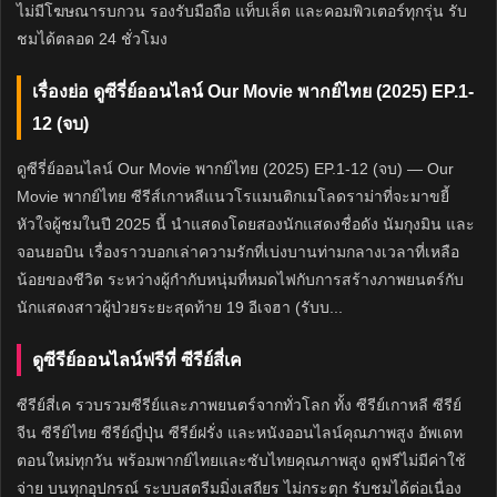
ไม่มีโฆษณารบกวน รองรับมือถือ แท็บเล็ต และคอมพิวเตอร์ทุกรุ่น รับ
ชมได้ตลอด 24 ชั่วโมง
เรื่องย่อ ดูซีรี่ย์ออนไลน์ Our Movie พากย์ไทย (2025) EP.1-
12 (จบ)
ดูซีรี่ย์ออนไลน์ Our Movie พากย์ไทย (2025) EP.1-12 (จบ) — Our
Movie พากย์ไทย ซีรีส์เกาหลีแนวโรแมนติกเมโลดราม่าที่จะมาขยี้
หัวใจผู้ชมในปี 2025 นี้ นำแสดงโดยสองนักแสดงชื่อดัง นัมกุงมิน และ
จอนยอบิน เรื่องราวบอกเล่าความรักที่เบ่งบานท่ามกลางเวลาที่เหลือ
น้อยของชีวิต ระหว่างผู้กำกับหนุ่มที่หมดไฟกับการสร้างภาพยนตร์กับ
นักแสดงสาวผู้ป่วยระยะสุดท้าย 19 อีเจฮา (รับบ...
ดูซีรีย์ออนไลน์ฟรีที่ ซีรีย์สี่เค
ซีรีย์สี่เค รวบรวมซีรีย์และภาพยนตร์จากทั่วโลก ทั้ง ซีรีย์เกาหลี ซีรีย์
จีน ซีรีย์ไทย ซีรีย์ญี่ปุ่น ซีรีย์ฝรั่ง และหนังออนไลน์คุณภาพสูง อัพเดท
ตอนใหม่ทุกวัน พร้อมพากย์ไทยและซับไทยคุณภาพสูง ดูฟรีไม่มีค่าใช้
จ่าย บนทุกอุปกรณ์ ระบบสตรีมมิ่งเสถียร ไม่กระตุก รับชมได้ต่อเนื่อง