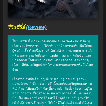
รีวิวซีรี่ย์
(Review)
ในปี 2026 นี้ ซีรีย์ที่น่าจับตามองอย่าง "Rebirth" หรือ "ฉู่
เฉียวจอมใจจารชน 2" ได้กลับมาสร้างความตื่นเต้นให้กับ
ผู้ชมอีกครั้ง ด้วยเรื่องราวที่เต็มไปด้วยการผจญภัย การแก้
แค้น และความรักที่ต้องผ่านอุปสรรคต่างๆ ที่ซับซ้อนและ
น่าติดตาม โดยเฉพาะการเดินทางของตัวละครหลัก “ฉู่
เฉียว” ที่ต้องเผชิญหน้ากับโชคชะตาและความจริงอันโหด
ร้าย

เรื่องราวเริ่มต้นด้วย “ฉู่เฉียว” และ “จูเก่อเยว่” คู่รักที่มี
ความรักอันลึกซึ้ง แต่ความรักนี้กลับต้องเผชิญกับสงคราม
ที่นำโดย “เยียนสวิน” ศัตรูที่ทรงพลัง เมื่อทั้งคู่ต้องตกอยู่ใน
สถานการณ์ที่เสี่ยงชีวิตและพลาดท่าตกลงไปในทะเลสาบ
น้ำแข็ง หลังจากที่รอดชีวิตมาได้ “ฉู่เฉียว” กลับถูกทำให้
เข้าใจผิดว่าคนรักของเธอได้เสียชีวิตไปแล้ว ผลทำให้เธอ