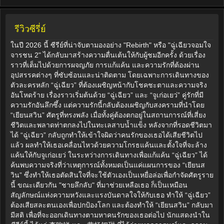
รีวิวซีรี่ย์
ในปี 2026 นี้ ซีรีย์ที่น่าจับตามองอย่าง "Rebirth" หรือ "ฉู่เฉียวจอมใจ
จารชน 2" ได้กลับมาสร้างความตื่นเต้นให้กับผู้ชมอีกครั้ง ด้วยเรื่อง
ราวที่เต็มไปด้วยการผจญภัย การแก้แค้น และความรักที่ต้องผ่าน
อุปสรรคต่างๆ ที่ซับซ้อนและน่าติดตาม โดยเฉพาะการเดินทางของ
ตัวละครหลัก “ฉู่เฉียว” ที่ต้องเผชิญหน้ากับโชคชะตาและความจริง
อันโหดร้าย เรื่องราวเริ่มต้นด้วย “ฉู่เฉียว” และ “จูเก่อเยว่” คู่รักที่มี
ความรักอันลึกซึ้ง แต่ความรักนี้กลับต้องเผชิญกับสงครามที่นำโดย
“เยียนสวิน” ศัตรูที่ทรงพลัง เมื่อทั้งคู่ต้องตกอยู่ในสถานการณ์ที่เสี่ยง
ชีวิตและพลาดท่าตกลงไปในทะเลสาบน้ำแข็ง หลังจากที่รอดชีวิตมา
ได้ “ฉู่เฉียว” กลับถูกทำให้เข้าใจผิดว่าคนรักของเธอได้เสียชีวิตไป
แล้ว ผลทำให้เธอเคลื่อนไหวด้วยความโกรธแค้นและตั้งใจที่จะล้าง
แค้นให้กับจูเก่อเยว่ ในระหว่างการเดินทางเพื่อแก้แค้น “ฉู่เฉียว” ได้
ค้นพบความจริงที่ว่าเหตุการณ์ทั้งหมดเป็นแค่แผนการของ “เยียนส
วิน” ซึ่งทำให้เธอตัดสินใจที่จะใช้ตัวเองเป็นเหยื่อล่อเพื่อกำจัดศัตรูราย
นี้ ขณะเดียวกัน "ชายลึกลับ" ที่มาช่วยเหลือเธอ ก็เป็นเหมือน
สัญลักษณ์แห่งความหวังและแรงบันดาลใจให้กับเธอ ทำให้ “ฉู่เฉียว”
ต้องเสียสละตนเองเพื่อปกป้องโลก และต้องทำให้ “เยียนสวิน” กลับมา
มีสติ เพื่อที่จะออกเดินทางตามหาคนรักของเธอต่อไป นักแสดงนำใน