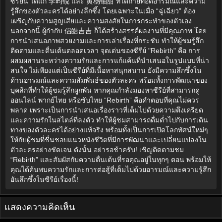
ซีรีย์นี้ ได้แก่ 李昀锐 และ 黄杨钿甜 ที่ได้ถ่ายทอดอารมณ์และความ
รู้สึกของตัวละครได้อย่างลึกซึ้ง โดยเฉพาะในเมื่อ “ฉู่เฉียว” ต้อง
เผชิญกับความสูญเสียและความสงสัยในการกระทำของตัวเอง
นอกจากนี้ ผู้กำกับ 侣皓吉吉 ก็ได้สร้างสรรค์ผลงานที่มีคุณภาพ โดย
การนำเสนอภาพสวยงามและการเล่าเรื่องที่กระชับ ทำให้ผู้ชมรู้สึก
ติดตามและตื่นเต้นตลอดเวลา จุดเด่นของซีรีย์ "Rebirth" คือ การ
ผสมผสานระหว่างความรักและการแก้แค้นที่นำเสนอในรูปแบบที่น่า
สนใจ ไม่เพียงแต่เป็นซีรีย์ที่มีเนื้อหาสนุกสนาน ยังมีความลึกซึ้งใน
ด้านอารมณ์และความสัมพันธ์ของตัวละคร พร้อมทั้งการพัฒนาของ
บุคลิกที่ทำให้ผู้ชมรู้สึกผูกพัน หากคุณกำลังมองหาซีรีย์ที่สามารถดู
ออนไลน์ พากย์ไทย หรือซับไทย “Rebirth” คือคำตอบที่คุณไม่ควร
พลาด เพราะเป็นการนำเสนอเรื่องราวที่เต็มไปด้วยความตึงเครียด
และความรักในสไตล์ที่ลงตัว ทำให้ผู้ชมสามารถดื่มด่ำไปกับการเดิน
ทางของตัวละครได้อย่างแท้จริง พร้อมทั้งเป็นการเปิดโลกทัศน์ใหม่ๆ
ให้กับผู้ชมที่ชื่นชอบแนวหนังชีวิตที่มีการพัฒนาและเปลี่ยนแปลงใน
ตัวละครอย่างชัดเจน ดังนั้น อย่ารอช้าครับ! เชิญติดตามชม
“Rebirth” และสัมผัสกับความตื่นเต้นที่รอคุณอยู่ในทุกๆ ตอน พร้อมให้
คุณได้ค้นพบความรักและการต่อสู้ที่เต็มไปด้วยอารมณ์และความรู้สึก
อันลึกซึ้งในซีรีย์เรื่องนี้!
แสดงความคิดเห็น