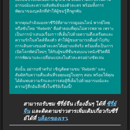
อารมณ์และความสัมพันธ์ของตัวละคร พร้อมทั้งการ
พัฒนาของบุคลิกที่ทำให้ผู้ชมรู้สึกผูกพัน

หากคุณกำลังมองหาซีรีย์ที่สามารถดูออนไลน์ พากย์ไทย 
หรือซับไทย “Rebirth” คือคำตอบที่คุณไม่ควรพลาด เพราะ
เป็นการนำเสนอเรื่องราวที่เต็มไปด้วยความตึงเครียดและ
ความรักในสไตล์ที่ลงตัว ทำให้ผู้ชมสามารถดื่มด่ำไปกับ
การเดินทางของตัวละครได้อย่างแท้จริง พร้อมทั้งเป็นการ
เปิดโลกทัศน์ใหม่ๆ ให้กับผู้ชมที่ชื่นชอบแนวหนังชีวิตที่มี
การพัฒนาและเปลี่ยนแปลงในตัวละครอย่างชัดเจน

ดังนั้น อย่ารอช้าครับ! เชิญติดตามชม “Rebirth” และ
สัมผัสกับความตื่นเต้นที่รอคุณอยู่ในทุกๆ ตอน พร้อมให้คุณ
ได้ค้นพบความรักและการต่อสู้ที่เต็มไปด้วยอารมณ์และ
ความรู้สึกอันลึกซึ้งในซีรีย์เรื่องนี้!
สามารถรับชม ซีรี่ย์จีน เรื่องอื่นๆ ได้ที่
ซีรี่ย์
จีน
และติดตามข่าวสารเพิ่มเติมเกี่ยวกับซีรี่
ย์ได้ที่
บล็อกของเรา
.