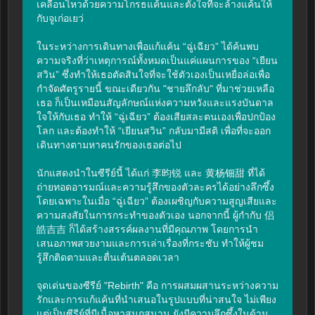
เคลื่อนไหวด้วยความโกรธแค้นและตั้งใจที่จะล้างแค้นให้
กับจูเก่อเยว่

ในระหว่างการเดินทางเพื่อแก้แค้น “ฉู่เฉียว” ได้ค้นพบ
ความจริงที่ว่าเหตุการณ์ทั้งหมดเป็นแค่แผนการของ “เยียน
สวิน” ซึ่งทำให้เธอตัดสินใจที่จะใช้ตัวเองเป็นเหยื่อล่อเพื่อ
กำจัดศัตรูรายนี้ ขณะเดียวกัน "ชายลึกลับ" ที่มาช่วยเหลือ
เธอ ก็เป็นเหมือนสัญลักษณ์แห่งความหวังและแรงบันดาล
ใจให้กับเธอ ทำให้ “ฉู่เฉียว” ต้องเสียสละตนเองเพื่อปกป้อง
โลก และต้องทำให้ “เยียนสวิน” กลับมามีสติ เพื่อที่จะออก
เดินทางตามหาคนรักของเธอต่อไป

นักแสดงนำในซีรีย์นี้ ได้แก่ 李昀锐 และ 黄杨钿甜 ที่ได้
ถ่ายทอดอารมณ์และความรู้สึกของตัวละครได้อย่างลึกซึ้ง 
โดยเฉพาะในเมื่อ “ฉู่เฉียว” ต้องเผชิญกับความสูญเสียและ
ความสงสัยในการกระทำของตัวเอง นอกจากนี้ ผู้กำกับ 侣
皓吉吉 ก็ได้สร้างสรรค์ผลงานที่มีคุณภาพ โดยการนำ
เสนอภาพสวยงามและการเล่าเรื่องที่กระชับ ทำให้ผู้ชม
รู้สึกติดตามและตื่นเต้นตลอดเวลา

จุดเด่นของซีรีย์ "Rebirth" คือ การผสมผสานระหว่างความ
รักและการแก้แค้นที่นำเสนอในรูปแบบที่น่าสนใจ ไม่เพียง
แต่เป็นซีรีย์ที่มีเนื้อหาสนุกสนาน ยังมีความลึกซึ้งในด้าน