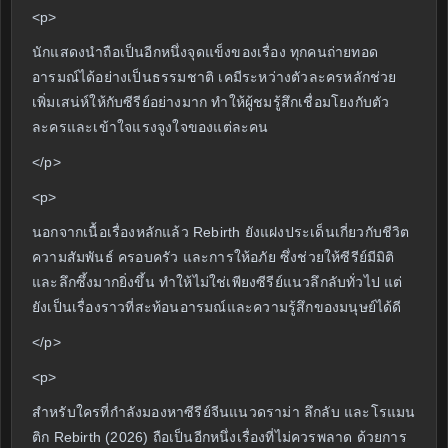
<p>
นักแสดงนำถือเป็นอีกหนึ่งจุดแข็งของเรื่อง ทุกคนถ่ายทอด
อารมณ์ได้อย่างเป็นธรรมชาติ เคมีระหว่างตัวละครหลักช่วย
เพิ่มเสน่ห์ให้กับซีรีย์อย่างมาก ทำให้ผู้ชมรู้สึกเชื่อมโยงกับตัว
ละครและเข้าใจแรงจูงใจของแต่ละคน
</p>
<p>
นอกจากเนื้อเรื่องหลักแล้ว Rebirth ยังแฝงประเด็นเกี่ยวกับชีวิต
ความสัมพันธ์ ครอบครัว และการให้อภัย ซึ่งช่วยให้ซีรีย์มีมิติ
และลึกซึ้งมากยิ่งขึ้น ทำให้ไม่ใช่เพียงซีรีย์แนวลึกลับทั่วไป แต่
ยังเป็นเรื่องราวที่สะท้อนอารมณ์และความรู้สึกของมนุษย์ได้ดี
</p>
<p>
สำหรับใครที่กำลังมองหาซีรีย์จีนแนวดราม่า ลึกลับ และโรแมน
ติก Rebirth (2026) ถือเป็นอีกหนึ่งเรื่องที่ไม่ควรพลาด ด้วยการ