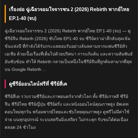
เรื่องย่อ ฉู่เฉียวจอมใจจารชน 2 (2026) Rebirth พากย์ไทย
EP.1-40 (จบ)
ฉู่เฉียวจอมใจจารชน 2 (2026) Rebirth พากย์ไทย EP.1-40 (จบ) — ดู
ซีรีย์จีน Rebirth (2026) ซับไทย EP1-40 จบ ซีรีย์ดราม่าลึกลับสุดเข้ม
ข้นแห่งปี ที่กำลังได้รับกระแสตอบรับอย่างล้นหลามจากแฟนซีรีย์ทั่ว
เอเชีย ด้วยเนื้อเรื่องที่เต็มไปด้วยปริศนา การแก้แค้น และความสัมพันธ์
อันซับซ้อน ทำให้ Rebirth กลายเป็นหนึ่งในซีรีย์จีนที่ถูกค้นหามากที่สุด
บน Google Rebirth ...
ดูซีรีย์ออนไลน์ฟรีที่ ซีรีย์สี่เค
ซีรีย์สี่เค รวบรวมซีรีย์และภาพยนตร์จากทั่วโลก ทั้ง ซีรีย์เกาหลี ซีรีย์
จีน ซีรีย์ไทย ซีรีย์ญี่ปุ่น ซีรีย์ฝรั่ง และหนังออนไลน์คุณภาพสูง อัพเดท
ตอนใหม่ทุกวัน พร้อมพากย์ไทยและซับไทยคุณภาพสูง ดูฟรีไม่มีค่าใช้
จ่าย บนทุกอุปกรณ์ ระบบสตรีมมิ่งเสถียร ไม่กระตุก รับชมได้ต่อเนื่อง
ตลอด 24 ชั่วโมง