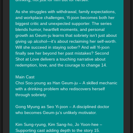
As she struggles with withdrawal, family expectations, 
and workplace challenges, Yi-joon becomes both her 
biggest critic and unexpected supporter. The series 
blends humor, heartfelt moments, and personal 
growth as Geum-ju learns that sobriety isn’t just about 
giving up alcohol—it’s about reclaiming her self-worth. 
Will she succeed in staying sober? And will Yi-joon 
finally see her beyond her past mistakes? Second 
Shot at Love delivers a touching narrative about 
redemption, love, and the courage to change 14.

Main Cast

Choi Soo-young as Han Geum-ju – A skilled mechanic 
with a drinking problem who rediscovers herself 
through sobriety.

Gong Myung as Seo Yi-joon – A disciplined doctor 
who becomes Geum-ju’s unlikely motivator.

Kim Sung-ryung, Kim Sang-ho, Jo Yoon-hee – 
Supporting cast adding depth to the story 15.
