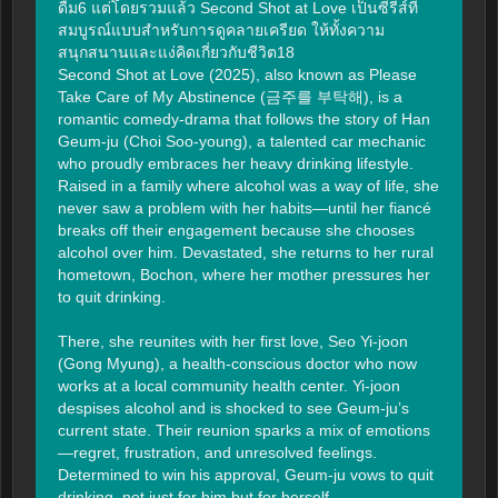
ดื่ม6 แต่โดยรวมแล้ว Second Shot at Love เป็นซีรีส์ที่
สมบูรณ์แบบสำหรับการดูคลายเครียด ให้ทั้งความ
สนุกสนานและแง่คิดเกี่ยวกับชีวิต18

Second Shot at Love (2025), also known as Please 
Take Care of My Abstinence (금주를 부탁해), is a 
romantic comedy-drama that follows the story of Han 
Geum-ju (Choi Soo-young), a talented car mechanic 
who proudly embraces her heavy drinking lifestyle. 
Raised in a family where alcohol was a way of life, she 
never saw a problem with her habits—until her fiancé 
breaks off their engagement because she chooses 
alcohol over him. Devastated, she returns to her rural 
hometown, Bochon, where her mother pressures her 
to quit drinking.

There, she reunites with her first love, Seo Yi-joon 
(Gong Myung), a health-conscious doctor who now 
works at a local community health center. Yi-joon 
despises alcohol and is shocked to see Geum-ju’s 
current state. Their reunion sparks a mix of emotions
—regret, frustration, and unresolved feelings. 
Determined to win his approval, Geum-ju vows to quit 
drinking, not just for him but for herself.
