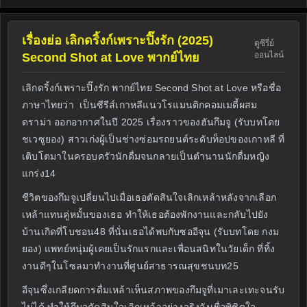
เรื่องย่อ เลิกดริ้งก์เพราะปิ๊งรัก (2025)
ดูซีรี่ย์
ออนไลน์
Second Shot at Love พากย์ไทย
เลิกดริ้งก์เพราะปิ๊งรัก พากย์ไทย Second Shot at Love หรือชื่อ
ภาษาไทยว่า เป็นซีรีส์เกาหลีแนวโรแมนติกคอมเมดี้ผสม
ดราม่า ออกอากาศในปี 2025 เรื่องราวของฮันกึมจู (รับบทโดย
ชเวซูยอง) สาวเก่งผู้เป็นช่างซ่อมรถยนต์ระดับท็อปของเกาหลี ที่
เติบโตมาในครอบครัวนักดื่มจนกลายเป็นตำนานนักดื่มหญิง
แกร่ง14
ชีวิตของกึมจูเปลี่ยนไปเมื่อเธอตัดสินใจเลิกเหล้าหลังจากเลือก
เหล้าแทนคู่หมั้นของเธอ ทำให้เธอต้องพักงานและกลับไปยัง
บ้านเกิดที่โบชอน48 ที่นั่นเธอได้พบกับซออีจุน (รับบทโดย กงม
ยอง) แพทย์หนุ่มผู้เคยเป็นรักแรกและเพื่อนสนิทในวัยเด็ก ที่ทิ้ง
งานดีๆในโซลมาทำงานที่ศูนย์สาธารณสุขชนบท25
อีจุนซึ่งเกลียดการดื่มเหล้าเห็นสภาพของกึมจูที่เมาเละเทะจนรับ