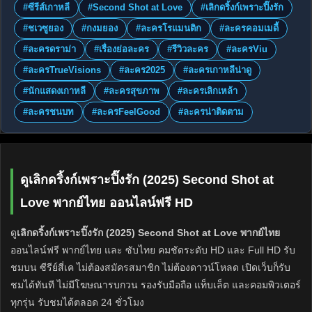
#ซีรีส์เกาหลี
#Second Shot at Love
#เลิกดริ้งก์เพราะปิ๊งรัก
#ชเวซูยอง
#กงมยอง
#ละครโรแมนติก
#ละครคอมเมดี้
#ละครดราม่า
#เรื่องย่อละคร
#รีวิวละคร
#ละครViu
#ละครTrueVisions
#ละคร2025
#ละครเกาหลีน่าดู
#นักแสดงเกาหลี
#ละครสุขภาพ
#ละครเลิกเหล้า
#ละครชนบท
#ละครFeelGood
#ละครน่าติดตาม
ดูเลิกดริ้งก์เพราะปิ๊งรัก (2025) Second Shot at
Love พากย์ไทย ออนไลน์ฟรี HD
ดู
เลิกดริ้งก์เพราะปิ๊งรัก (2025) Second Shot at Love พากย์ไทย
ออนไลน์ฟรี พากย์ไทย และ ซับไทย คมชัดระดับ HD และ Full HD รับ
ชมบน ซีรีย์สี่เค ไม่ต้องสมัครสมาชิก ไม่ต้องดาวน์โหลด เปิดเว็บก็รับ
ชมได้ทันที ไม่มีโฆษณารบกวน รองรับมือถือ แท็บเล็ต และคอมพิวเตอร์
ทุกรุ่น รับชมได้ตลอด 24 ชั่วโมง