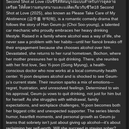
Second Shot at Love เป็นซีรีส์ที่สมบูรณ์แบบสำหรับการดูคลาย
เครียด ให้ทั้งความสนุกสนานและแง่คิดเกี่ยวกับชีวิต18 Second
Shot at Love (2025), also known as Please Take Care of My
Abstinence (금주를 부탁해), is a romantic comedy-drama that
follows the story of Han Geum-ju (Choi Soo-young), a talented
car mechanic who proudly embraces her heavy drinking
lifestyle. Raised in a family where alcohol was a way of life, she
never saw a problem with her habits—until her fiancé breaks off
their engagement because she chooses alcohol over him.
Devastated, she returns to her rural hometown, Bochon, where
her mother pressures her to quit drinking. There, she reunites
with her first love, Seo Yi-joon (Gong Myung), a health-
conscious doctor who now works at a local community health
center. Yi-joon despises alcohol and is shocked to see Geum-
ju’s current state. Their reunion sparks a mix of emotions—
regret, frustration, and unresolved feelings. Determined to win
his approval, Geum-ju vows to quit drinking, not just for him but
for herself. As she struggles with withdrawal, family
expectations, and workplace challenges, Yi-joon becomes both
her biggest critic and unexpected supporter. The series blends
humor, heartfelt moments, and personal growth as Geum-ju
learns that sobriety isn’t just about giving up alcohol—it’s about
reclaiming her self-worth. Will she succeed in staying sober?