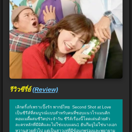
รีวิวซีรี่ย์
(Review)
เลิกดริ้งก์เพราะปิ๊งรัก พากย์ไทย  Second Shot at Love 
เป็นซีรีส์ที่สมบูรณ์แบบสำหรับคนที่ชอบแนวโรแมนติก
คอมเมดี้ผสมชีวิตประจำวัน ซีรีส์เรื่องนี้โดดเด่นด้วยตัว
ละครหลักที่มีมิติและไม่ใช่แบบแผน1 ฮันกึมจูไม่ใช่นางเอก
หวานสวยทั่วไป แต่เป็นสาวเท่ที่มีข้อบกพร่องและพยายาม