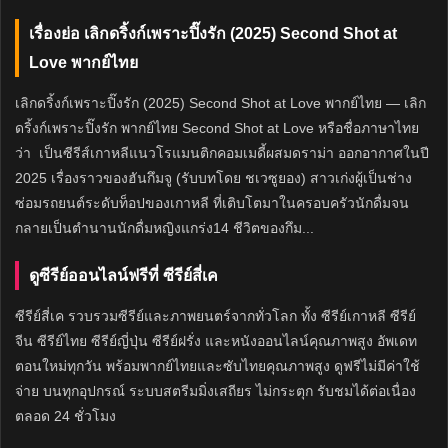
เรื่องย่อ เลิกดริ้งก์เพราะปิ๊งรัก (2025) Second Shot at
Love พากย์ไทย
เลิกดริ้งก์เพราะปิ๊งรัก (2025) Second Shot at Love พากย์ไทย — เลิก
ดริ้งก์เพราะปิ๊งรัก พากย์ไทย Second Shot at Love หรือชื่อภาษาไทย
ว่า เป็นซีรีส์เกาหลีแนวโรแมนติกคอมเมดี้ผสมดราม่า ออกอากาศในปี
2025 เรื่องราวของฮันกึมจู (รับบทโดย ชเวซูยอง) สาวเก่งผู้เป็นช่าง
ซ่อมรถยนต์ระดับท็อปของเกาหลี ที่เติบโตมาในครอบครัวนักดื่มจน
กลายเป็นตำนานนักดื่มหญิงแกร่ง14 ชีวิตของกึม...
ดูซีรีย์ออนไลน์ฟรีที่ ซีรีย์สี่เค
ซีรีย์สี่เค รวบรวมซีรีย์และภาพยนตร์จากทั่วโลก ทั้ง ซีรีย์เกาหลี ซีรีย์
จีน ซีรีย์ไทย ซีรีย์ญี่ปุ่น ซีรีย์ฝรั่ง และหนังออนไลน์คุณภาพสูง อัพเดท
ตอนใหม่ทุกวัน พร้อมพากย์ไทยและซับไทยคุณภาพสูง ดูฟรีไม่มีค่าใช้
จ่าย บนทุกอุปกรณ์ ระบบสตรีมมิ่งเสถียร ไม่กระตุก รับชมได้ต่อเนื่อง
ตลอด 24 ชั่วโมง