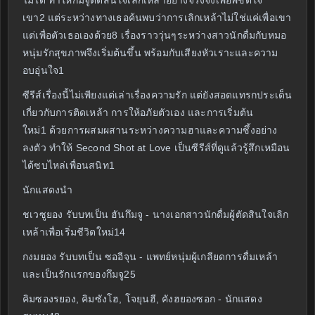
ไม่ได้ ทำให้กึมจูตัดสินใจเลิกเหล้าอย่างจริงจังเพื่อพิชิตใจ
เขา2 แต่ระหว่างทางเธอค้นพบว่าการเลิกเหล้าไม่ใช่แค่เพื่อเขา
แต่เพื่อตัวเธอเองด้วย8 เรื่องราววุ่นๆระหว่างสาวนักดื่มกับหมอ
หนุ่มรักสุขภาพจึงเริ่มต้นขึ้น พร้อมกับเสียงหัวเราะและความ
อบอุ่นใจ1
ซีรีส์เรื่องนี้ไม่เพียงแต่เล่าเรื่องความรัก แต่ยังสอดแทรกประเด็น
เกี่ยวกับการติดเหล้า การให้อภัยตัวเอง และการเริ่มต้น
ใหม่1 ด้วยการผสมผสานระหว่างความฮาและความซึ้งอย่าง
ลงตัว ทำให้ Second Shot at Love เป็นซีรีส์ที่ดูแล้วรู้สึกเหมือน
ได้ซบไหล่เพื่อนสนิท1
นักแสดงนำ
ชเวซูยอง รับบทเป็น ฮันกึมจู - นางเอกสาวนักดื่มผู้ตัดสินใจเลิก
เหล้าเพื่อเริ่มชีวิตใหม่14
กงมยอง รับบทเป็น ซออีจุน - แพทย์หนุ่มผู้เกลียดการดื่มเหล้า
และเป็นรักแรกของกึมจู25
คิมซองรยอง, คิมซังโฮ, โจยุนฮี, คังฮยองซอก - นักแสดง