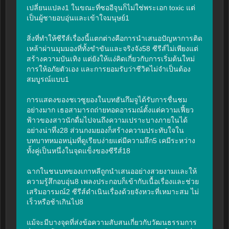
เปลี่ยนแปลง1 ในขณะที่ซออีจุนก็ไม่ใช่พระเอก toxic แต่
เป็นผู้ชายอบอุ่นและเข้าใจมนุษย์1

สิ่งที่ทำให้ซีรีส์เรื่องนี้แตกต่างคือการนำเสนอปัญหาการติด
เหล้าผ่านมุมมองที่ทั้งขำขันและจริงจัง58 ซีรีส์ไม่เพียงแต่
สร้างความบันเทิง แต่ยังให้แง่คิดเกี่ยวกับการเริ่มต้นใหม่ 
การให้อภัยตัวเอง และการยอมรับว่าชีวิตไม่จำเป็นต้อง
สมบูรณ์แบบ1

การแสดงของชเวซูยองในบทฮันกึมจูได้รับการชื่นชม
อย่างมาก เธอสามารถถ่ายทอดอารมณ์ตั้งแต่ความเฟี้ยว
ฟ้าวของสาวนักดื่มไปจนถึงความเปราะบางภายในได้
อย่างน่าทึ่ง28 ส่วนกงมยองก็สร้างความประทับใจใน
บทบาทหมอหนุ่มที่ดูเรียบง่ายแต่มีความลึก5 เคมีระหว่าง
ทั้งคู่เป็นหนึ่งในจุดแข็งของซีรีส์18

ฉากในชนบทของเกาหลีถูกนำเสนออย่างสวยงามและให้
ความรู้สึกอบอุ่น8 เพลงประกอบก็เข้ากับเนื้อเรื่องและช่วย
เสริมอารมณ์2 ซีรีส์ดำเนินเรื่องด้วยจังหวะที่เหมาะสม ไม่
เร็วหรือช้าเกินไป8

แม้จะมีบางจุดที่ส่งข้อความสับสนเกี่ยวกับวัฒนธรรมการ