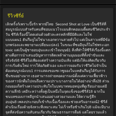
รีวิวซีรี่ย์
เลิกดริ้งก์เพราะปิ๊งรัก พากย์ไทย Second Shot at Love เป็นซีรีส์ที่
สมบูรณ์แบบสำหรับคนที่ชอบแนวโรแมนติกคอมเมดี้ผสมชีวิตประจำ
วัน ซีรีส์เรื่องนี้โดดเด่นด้วยตัวละครหลักที่มีมิติและไม่ใช่
แบบแผน1 ฮันกึมจูไม่ใช่นางเอกหวานสวยทั่วไป แต่เป็นสาวเท่ที่มีข้อ
บกพร่องและพยายามเปลี่ยนแปลง1 ในขณะที่ซออีจุนก็ไม่ใช่พระเอก
toxic แต่เป็นผู้ชายอบอุ่นและเข้าใจมนุษย์1 สิ่งที่ทำให้ซีรีส์เรื่องนี้แตก
ต่างคือการนำเสนอปัญหาการติดเหล้าผ่านมุมมองที่ทั้งขำขันและ
จริงจัง58 ซีรีส์ไม่เพียงแต่สร้างความบันเทิง แต่ยังให้แง่คิดเกี่ยวกับ
การเริ่มต้นใหม่ การให้อภัยตัวเอง และการยอมรับว่าชีวิตไม่จำเป็น
ต้องสมบูรณ์แบบ1 การแสดงของชเวซูยองในบทฮันกึมจูได้รับการ
ชื่นชมอย่างมาก เธอสามารถถ่ายทอดอารมณ์ตั้งแต่ความเฟี้ยวฟ้าว
ของสาวนักดื่มไปจนถึงความเปราะบางภายในได้อย่างน่าทึ่ง28 ส่วน
กงมยองก็สร้างความประทับใจในบทบาทหมอหนุ่มที่ดูเรียบง่ายแต่มี
ความลึก5 เคมีระหว่างทั้งคู่เป็นหนึ่งในจุดแข็งของซีรีส์18 ฉากใน
ชนบทของเกาหลีถูกนำเสนออย่างสวยงามและให้ความรู้สึก
อบอุ่น8 เพลงประกอบก็เข้ากับเนื้อเรื่องและช่วยเสริมอารมณ์2 ซีรีส์
ดำเนินเรื่องด้วยจังหวะที่เหมาะสม ไม่เร็วหรือช้าเกินไป8 แม้จะมีบาง
จุดที่ส่งข้อความสับสนเกี่ยวกับวัฒนธรรมการดื่ม6 แต่โดยรวมแล้ว