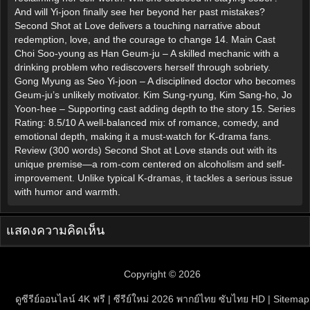
And will Yi-joon finally see her beyond her past mistakes?
Second Shot at Love delivers a touching narrative about
redemption, love, and the courage to change 14. Main Cast
Choi Soo-young as Han Geum-ju – A skilled mechanic with a
drinking problem who rediscovers herself through sobriety.
Gong Myung as Seo Yi-joon – A disciplined doctor who becomes
Geum-ju’s unlikely motivator. Kim Sung-ryung, Kim Sang-ho, Jo
Yoon-hee – Supporting cast adding depth to the story 15. Series
Rating: 8.5/10 A well-balanced mix of romance, comedy, and
emotional depth, making it a must-watch for K-drama fans.
Review (300 words) Second Shot at Love stands out with its
unique premise—a rom-com centered on alcoholism and self-
improvement. Unlike typical K-dramas, it tackles a serious issue
with humor and warmth.
แสดงความคิดเห็น
Copyright © 2026
ดูซีรีย์ออนไลน์ 4K ฟรี | ซีรีย์ใหม่ 2026 พากย์ไทย ซับไทย HD
| Sitemap