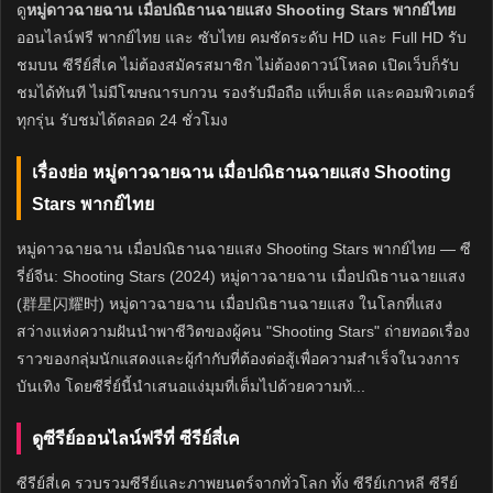
ดู
หมู่ดาวฉายฉาน เมื่อปณิธานฉายแสง Shooting Stars พากย์ไทย
ออนไลน์ฟรี พากย์ไทย และ ซับไทย คมชัดระดับ HD และ Full HD รับ
ชมบน ซีรีย์สี่เค ไม่ต้องสมัครสมาชิก ไม่ต้องดาวน์โหลด เปิดเว็บก็รับ
ชมได้ทันที ไม่มีโฆษณารบกวน รองรับมือถือ แท็บเล็ต และคอมพิวเตอร์
ทุกรุ่น รับชมได้ตลอด 24 ชั่วโมง
เรื่องย่อ หมู่ดาวฉายฉาน เมื่อปณิธานฉายแสง Shooting
Stars พากย์ไทย
หมู่ดาวฉายฉาน เมื่อปณิธานฉายแสง Shooting Stars พากย์ไทย — ซี
รี่ย์จีน: Shooting Stars (2024) หมู่ดาวฉายฉาน เมื่อปณิธานฉายแสง
(群星闪耀时) หมู่ดาวฉายฉาน เมื่อปณิธานฉายแสง ในโลกที่แสง
สว่างแห่งความฝันนำพาชีวิตของผู้คน "Shooting Stars" ถ่ายทอดเรื่อง
ราวของกลุ่มนักแสดงและผู้กำกับที่ต้องต่อสู้เพื่อความสำเร็จในวงการ
บันเทิง โดยซีรี่ย์นี้นำเสนอแง่มุมที่เต็มไปด้วยความท้...
ดูซีรีย์ออนไลน์ฟรีที่ ซีรีย์สี่เค
ซีรีย์สี่เค รวบรวมซีรีย์และภาพยนตร์จากทั่วโลก ทั้ง ซีรีย์เกาหลี ซีรีย์