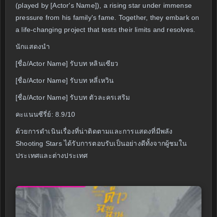
(played by [Actor's Name]), a rising star under immense
pressure from his family's fame. Together, they embark on
a life-changing project that tests their limits and resolves.
นักแสดงนำ
[ชื่อ/Actor Name] รับบท หลินเซียว
[ชื่อ/Actor Name] รับบท หลี่เหวิน
[ชื่อ/Actor Name] รับบท ตัวละครเสริม
คะแนนซีรี่ย์: 8.9/10
ด้วยการดำเนินเรื่องที่น่าติดตามและการแสดงที่มีพลัง
Shooting Stars ได้รับการตอบรับเป็นอย่างดีทั้งจากผู้ชมใน
ประเทศและต่างประเทศ