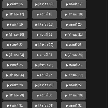
ตอนที่ 16
[สำรอง 16]
ตอนที่ 17
[สำรอง 17]
ตอนที่ 18
[สำรอง 18]
ตอนที่ 19
[สำรอง 19]
ตอนที่ 20
[สำรอง 20]
ตอนที่ 21
[สำรอง 21]
ตอนที่ 22
[สำรอง 22]
ตอนที่ 23
[สำรอง 23]
ตอนที่ 24
[สำรอง 24]
ตอนที่ 25
[สำรอง 25]
ตอนที่ 26
[สำรอง 26]
ตอนที่ 27
[สำรอง 27]
ตอนที่ 28
[สำรอง 28]
ตอนที่ 29
[สำรอง 29]
ตอนที่ 30
[สำรอง 30]
ตอนที่ 31
[สำรอง 31]
ตอนที่ 32