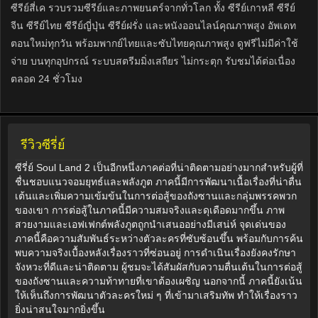
ซีรีย์สี่เค รวบรวมซีรีย์และภาพยนตร์จากทั่วโลก ทั้ง ซีรีย์เกาหลี ซีรีย์
จีน ซีรีย์ไทย ซีรีย์ญี่ปุ่น ซีรีย์ฝรั่ง และหนังออนไลน์คุณภาพสูง อัพเดท
ตอนใหม่ทุกวัน พร้อมพากย์ไทยและซับไทยคุณภาพสูง ดูฟรีไม่มีค่าใช้
จ่าย บนทุกอุปกรณ์ ระบบสตรีมมิ่งเสถียร ไม่กระตุก รับชมได้ต่อเนื่อง
ตลอด 24 ชั่วโมง
รีวิวซีรี่ย์
ซีรี่ย์ Soul Land 2 เป็นอีกหนึ่งภาคต่อที่น่าติดตามอย่างมากสำหรับผู้ที่
ชื่นชอบแนวจอมยุทธ์และพลังภูต ภาคนี้มีการพัฒนาเนื้อเรื่องที่น่าตื่น
เต้นและเพิ่มความเข้มข้นในการต่อสู้ของถังซานและกลุ่มพรรคพวก
ของเขา การต่อสู้ในภาคนี้มีความสมจริงและดุเดือดมากขึ้น ภาพ
สวยงามและเอฟเฟกต์พลังภูตถูกนำเสนออย่างมีเสน่ห์ จุดเด่นของ
ภาคนี้คือความสัมพันธ์ระหว่างตัวละครที่ซับซ้อนขึ้น พร้อมกับการค้น
พบความจริงเบื้องหลังเรื่องราวที่ซ่อนอยู่ การดำเนินเรื่องยังคงรักษา
จังหวะที่ดีและน่าติดตาม ผู้ชมจะได้สัมผัสกับความตื่นเต้นในการต่อสู้
ของถังซานและความท้าทายที่เขาต้องเผชิญ นอกจากนี้ ภาคนี้ยังเน้น
ให้เห็นถึงการพัฒนาตัวละครใหม่ ๆ ที่เข้ามาเสริมทัพ ทำให้เรื่องราว
ยิ่งน่าสนใจมากยิ่งขึ้น