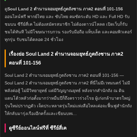
ดู
Soul Land 2 ตำนานจอมยุทธ์ภูตถังซาน ภาค2 ตอนที่ 101-156
ออนไลน์ฟรี พากย์ไทย และ ซับไทย คมชัดระดับ HD และ Full HD รับ
ชมบน ซีรีย์สี่เค ไม่ต้องสมัครสมาชิก ไม่ต้องดาวน์โหลด เปิดเว็บก็รับ
ชมได้ทันที ไม่มีโฆษณารบกวน รองรับมือถือ แท็บเล็ต และคอมพิวเตอร์
ทุกรุ่น รับชมได้ตลอด 24 ชั่วโมง
เรื่องย่อ Soul Land 2 ตำนานจอมยุทธ์ภูตถังซาน ภาค2
ตอนที่ 101-156
Soul Land 2 ตำนานจอมยุทธ์ภูตถังซาน ภาค2 ตอนที่ 101-156 —
Soul Land 2 ตำนานจอมยุทธ์ภูตถังซาน ภาค2 ที่นี่ไม่มีเวทมนตร์ ไม่มี
พลังต่อสู้ ไม่มีวิทยายุทธ์ แต่มีวิญญาณยุทธ์ หลังจากสำนักถัง ณ ดิน
แดนโต้วหลัวก่อตั้งมากว่าหมื่นปีก็ถึงคราวร่วงโรย ผู้เก่งกล้าบาตรใหญ่
รุ่นใหม่ปรากฏตัว เจ็ดประหลาดรุ่นใหม่แห่งสือไหลเค่อจะฟื้นฟูสำนักถัง
ให้กลับมารุ่งเรืองอีกครั้งและเขียนบทเ...
ดูซีรีย์ออนไลน์ฟรีที่ ซีรีย์สี่เค