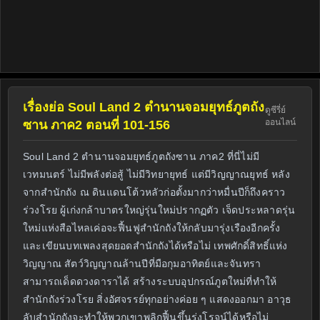
เรื่องย่อ Soul Land 2 ตำนานจอมยุทธ์ภูตถัง
ดูซีรี่ย์
ออนไลน์
ซาน ภาค2 ตอนที่ 101-156
Soul Land 2 ตำนานจอมยุทธ์ภูตถังซาน ภาค2 ที่นี่ไม่มี
เวทมนตร์ ไม่มีพลังต่อสู้ ไม่มีวิทยายุทธ์ แต่มีวิญญาณยุทธ์ หลัง
จากสำนักถัง ณ ดินแดนโต้วหลัวก่อตั้งมากว่าหมื่นปีก็ถึงคราว
ร่วงโรย ผู้เก่งกล้าบาตรใหญ่รุ่นใหม่ปรากฏตัว เจ็ดประหลาดรุ่น
ใหม่แห่งสือไหลเค่อจะฟื้นฟูสำนักถังให้กลับมารุ่งเรืองอีกครั้ง
และเขียนบทเพลงสุดยอดสำนักถังได้หรือไม่ เทพศักดิ์สิทธิ์แห่ง
วิญญาณ สัตว์วิญญาณล้านปีที่มือกุมอาทิตย์และจันทรา
สามารถเด็ดดวงดาราได้ สร้างระบบอุปกรณ์ภูตใหม่ที่ทำให้
สำนักถังร่วงโรย สิ่งอัศจรรย์ทุกอย่างค่อย ๆ แสดงออกมา อาวุธ
ลับสำนักถังจะทำให้พวกเขาพลิกฟื้นขึ้นรุ่งโรจน์ได้หรือไม่