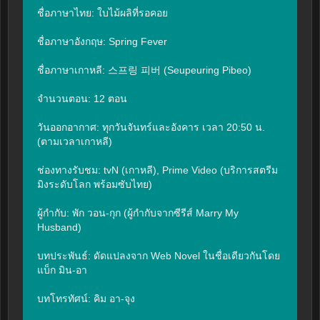
ชื่อภาษาไทย: ใบไม้ผลิที่รอคอย

ชื่อภาษาอังกฤษ: Spring Fever

ชื่อภาษาเกาหลี: 스프링 피버 (Seupeuring Pibeo)

จำนวนตอน: 12 ตอน

วันออกอากาศ: ทุกวันจันทร์และอังคาร เวลา 20:50 น. 
(ตามเวลาเกาหลี)

ช่องทางรับชม: tvN (เกาหลี), Prime Video (บริการสตรีม
มิงระดับโลก พร้อมซับไทย)

ผู้กำกับ: พัก วอน-กุก (ผู้กำกับจากซีรีส์ Marry My 
Husband)

บทประพันธ์: ดัดแปลงจาก Web Novel ในชื่อเดียวกันโดย 
แบ็ก มิน-อา

บทโทรทัศน์: คิม อา-จุง
