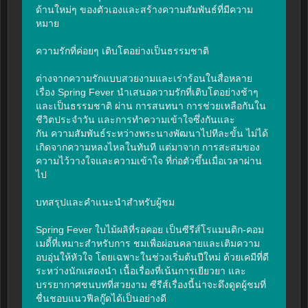
ด้านใหม่ๆ ของตัวเองและสร้างความสัมพันธ์ที่มีความ
หมาย

ความรักที่ค่อยๆ เติบโตอย่างเป็นธรรมชาติ

ต่างจากความรักแบบสวยงามและเร่าร้อนในสื่อหลาย
เรื่อง Spring Fever นำเสนอความรักที่เติบโตอย่างช้าๆ 
และเป็นธรรมชาติ ผ่าน การสนทนา การช่วยเหลือกันใน
ชีวิตประจำวัน และการทำความเข้าใจซึ่งกันและ
กัน ความสัมพันธ์ระหว่างพระนางพัฒนาไปทีละขั้น ไม่ได้
เกิดจากความหลงไหลในทันที แต่มาจาก การสะสมของ
ความไว้วางใจและความเข้าใจ ที่ก่อตัวขึ้นเมื่อเวลาผ่าน
ไป

บทสรุปและคำแนะนำสำหรับผู้ชม

Spring Fever ใบไม้ผลิที่รอคอย เป็นซีรีส์โรแมนติก-คอม
เมดี้ที่เหมาะสำหรับการ ชมเพื่อผ่อนคลายและเติมความ
อบอุ่นให้หัวใจ โดยเฉพาะในช่วงเริ่มต้นปีใหม่ ด้วยเคมีที่ดี
ระหว่างนักแสดงนำ เนื้อเรื่องที่เน้นการเยียวยา และ
บรรยากาศชนบทที่สวยงาม ซีรีส์เรื่องนี้น่าจะดึงดูดผู้ชมที่
ชื่นชอบแนวฟีลกู๊ดได้เป็นอย่างดี
