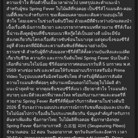
ความเข้าใจ ที่ก่อตัวขึ้นเมื่อเวลาผ่านไป บทสรุปและคำแนะนำ
สำหรับผู้ชม Spring Fever ใบไม้ผลิที่รอคอย เป็นซีรีส์โรแมนติก-คอม
เมดี้ที่เหมาะสำหรับการ ชมเพื่อผ่อนคลายและเติมความอบอุ่นให้
หัวใจ โดยเฉพาะในช่วงเริ่มต้นปีใหม่ ด้วยเคมีที่ดีระหว่างนักแสดงนำ
เนื้อเรื่องที่เน้นการเยียวยา และบรรยากาศชนบทที่สวยงาม ซีรีส์เรื่อง
นี้น่าจะดึงดูดผู้ชมที่ชื่นชอบแนวฟีลกู๊ดได้เป็นอย่างดี แม้จะมีข้อ
สังเกตเกี่ยวกับโครงเรื่องที่อาจซับซ้อนในบางจุด แต่จุดแข็งของซีรีส์
อยู่ที่ ตัวละครที่มีมิติและความสัมพันธ์ที่พัฒนาอย่างเป็น
ธรรมชาติ สำหรับผู้ที่กำลังมองหาซีรีส์ที่ให้ทั้งความบันเทิงและแง่คิด
เกี่ยวกับชีวิต ความรัก และการเริ่มต้นใหม่ Spring Fever นับเป็นตัว
เลือกที่น่าสนใจไม่น้อย ซีรีส์ออกอากาศตอนแรกวันที่ 5 มกราคม พ.ศ.
2569 ทางช่อง tvN และพร้อมให้รับชมผ่านบริการสตรีมมิง Prime
Video ในรูปแบบสตรีมมิงพร้อมซับไทย สำหรับผู้ที่ต้องการสัมผัส
ความโรแมนติกที่ค่อยๆ ผลิบานเหมือนดอกไม้ในฤดูใบไม้ผลิ คำ
แนะนำสุดท้าย: หากคุณชื่นชอบซีรีส์แนว เยียวยาหัวใจ โรแมนติก
สบายๆ และมีตัวละครที่น่าหลงใหล พร้อมกับงานภาพและดนตรีที่
สวยงาม Spring Fever คือซีรีส์ที่คุ้มค่ากับการติดตามในช่วงต้นปี
2026 นี้ รับรองว่าจะมอบประสบการณ์การรับชมที่อบอุ่นและประทับ
ใจไม่น้อยไปกว่าเรื่องอื่นในประเภทเดียวกัน ข้อมูลสำคัญสำหรับการ
ค้นหาเพิ่มเติม ชื่อภาษาไทย: ใบไม้ผลิที่รอคอย ชื่อภาษาอังกฤษ:
Spring Fever ชื่อภาษาเกาหลี: 스프링 피버 (Seupeuring Pibeo)
จำนวนตอน: 12 ตอน วันออกอากาศ: ทุกวันจันทร์และอังคาร เวลา
20:50 น. (ตามเวลาเกาหลี) ช่องทางรับชม: tvN (เกาหลี), Prime