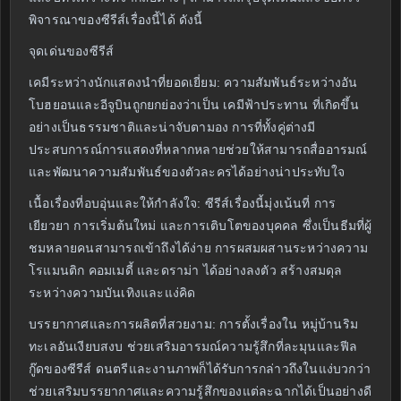
พิจารณาของซีรีส์เรื่องนี้ได้ ดังนี้
จุดเด่นของซีรีส์
เคมีระหว่างนักแสดงนำที่ยอดเยี่ยม: ความสัมพันธ์ระหว่างอัน
โบฮยอนและอีจูบินถูกยกย่องว่าเป็น เคมีฟ้าประทาน ที่เกิดขึ้น
อย่างเป็นธรรมชาติและน่าจับตามอง การที่ทั้งคู่ต่างมี
ประสบการณ์การแสดงที่หลากหลายช่วยให้สามารถสื่ออารมณ์
และพัฒนาความสัมพันธ์ของตัวละครได้อย่างน่าประทับใจ
เนื้อเรื่องที่อบอุ่นและให้กำลังใจ: ซีรีส์เรื่องนี้มุ่งเน้นที่ การ
เยียวยา การเริ่มต้นใหม่ และการเติบโตของบุคคล ซึ่งเป็นธีมที่ผู้
ชมหลายคนสามารถเข้าถึงได้ง่าย การผสมผสานระหว่างความ
โรแมนติก คอมเมดี้ และดราม่า ได้อย่างลงตัว สร้างสมดุล
ระหว่างความบันเทิงและแง่คิด
บรรยากาศและการผลิตที่สวยงาม: การตั้งเรื่องใน หมู่บ้านริม
ทะเลอันเงียบสงบ ช่วยเสริมอารมณ์ความรู้สึกที่ละมุนและฟีล
กู๊ดของซีรีส์ ดนตรีและงานภาพก็ได้รับการกล่าวถึงในแง่บวกว่า
ช่วยเสริมบรรยากาศและความรู้สึกของแต่ละฉากได้เป็นอย่างดี