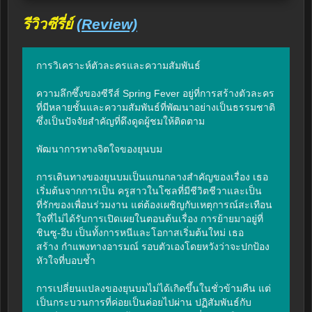
รีวิวซีรี่ย์
(Review)
การวิเคราะห์ตัวละครและความสัมพันธ์

ความลึกซึ้งของซีรีส์ Spring Fever อยู่ที่การสร้างตัวละคร
ที่มีหลายชั้นและความสัมพันธ์ที่พัฒนาอย่างเป็นธรรมชาติ 
ซึ่งเป็นปัจจัยสำคัญที่ดึงดูดผู้ชมให้ติดตาม

พัฒนาการทางจิตใจของยุนบม

การเดินทางของยุนบมเป็นแกนกลางสำคัญของเรื่อง เธอ
เริ่มต้นจากการเป็น ครูสาวในโซลที่มีชีวิตชีวาและเป็น
ที่รักของเพื่อนร่วมงาน แต่ต้องเผชิญกับเหตุการณ์สะเทือน
ใจที่ไม่ได้รับการเปิดเผยในตอนต้นเรื่อง การย้ายมาอยู่ที่
ชินซู-อึบ เป็นทั้งการหนีและโอกาสเริ่มต้นใหม่ เธอ
สร้าง กำแพงทางอารมณ์ รอบตัวเองโดยหวังว่าจะปกป้อง
หัวใจที่บอบช้ำ

การเปลี่ยนแปลงของยุนบมไม่ได้เกิดขึ้นในชั่วข้ามคืน แต่
เป็นกระบวนการที่ค่อยเป็นค่อยไปผ่าน ปฏิสัมพันธ์กับ