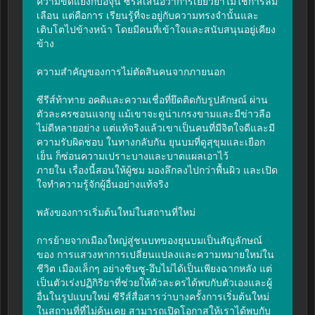
ความขัดแย้งกับอีจุน ซีรีส์เสนอว่าการเยียวยาไม่ใช่การลืม
เลือน แต่คือการ เรียนรู้ที่จะอยู่กับความทรงจำนั้นและ
เติบโตไปข้างหน้า โดยมีคนที่เข้าใจและสนับสนุนอยู่เคียง
ข้าง

ความสำคัญของการไม่ตัดสินคนจากภายนอก

ซีรีส์ท้าทาย อคติและความเชื่อที่ยึดติดกับรูปลักษณ์ ผ่าน
ตัวละครซอนแจกยู แม้เขาจะดูน่าเกรงขามและมีข่าวลือ
ไม่ดีหลายอย่าง แต่แท้จริงแล้วเขาเป็นคนที่มีจิตใจดีและมี
ความรับผิดชอบ ในทางกลับกัน ยุนบมที่ดูสุขุมและเยือก
เย็น ก็ซ่อนความเปราะบางและบาดแผลเอาไว้
ภายใน เรื่องนี้สอนให้ผู้ชม มองลึกลงไปกว่าพื้นผิว และเปิด
ใจทำความรู้จักผู้อื่นอย่างแท้จริง

พลังของการเริ่มต้นใหม่ในสถานที่ใหม่

การย้ายจากเมืองใหญ่สู่ชนบทของยุนบมเป็นสัญลักษณ์
ของ การแสวงหาการเปลี่ยนแปลงและความหมายใหม่ใน
ชีวิต เมืองเล็กๆ อย่างชินซู-อึบไม่ได้เป็นเพียงฉากหลัง แต่
เป็นตัวเร่งปฏิกิริยาที่ช่วยให้ตัวละครได้พบกับตัวเองและผู้
อื่นในรูปแบบใหม่ ซีรีส์สื่อสารว่าบางครั้งการเริ่มต้นใหม่
ในสถานที่ที่ไม่คุ้นเคย สามารถเปิดโอกาสให้เราได้พบกับ