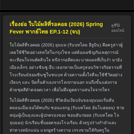
เรื่องย่อ ใบไม้ผลิที่รอคอย (2026) Spring
ดูซีรี่ย์
ออนไลน์
Fever พากย์ไทย EP.1-12 (จบ)
ใบไม้ผลิที่รอคอย (2026) ยุนบม (รับบทโดย อีจูบิน) คือครูสาวผู้
เคยใช้ชีวิตอย่างสดใสในกรุงโซล แต่ต้องเผชิญกับเหตุการณ์
สะเทือนใจจนตัดสินใจ หนีจากอดีตและบาดแผลที่เก็บงำ มายัง
เมืองเล็กๆ อย่างชินซู-อึบ เธอกลายเป็นครูสอนวิชาจริยธรรมที่
โรงเรียนมัธยมชินซูในชนบท ด้วยความตั้งใจที่จะใช้ชีวิตอย่าง
เงียบๆ และ ปิดกั้นตัวเองจากโลกภายนอก จนถึงขั้นแต่งกาย
ด้วยชุดสีดำตลอดเวลา เพื่อไม่ดึงดูดความสนใจจากใคร
ใบไม้ผลิที่รอคอย (2026) ชีวิตอันเงียบงันของยุนบมเริ่มสั่น
คลอนเมื่อเธอได้พบกับ ซอนแจกยู (รับบทโดย อันโบฮยอน) ชาย
หนุ่มผู้เป็นลุงและผู้ปกครองของ ซอนฮันกยอล (รับบทโดย โจ
จุนยอง) นักเรียนชั้นยอดของโรงเรียน ด้วยรูปร่างกำยำและ
ท่าทางหนักแน่น แจกยูสร้างความ เกรงขามให้กับครูใน