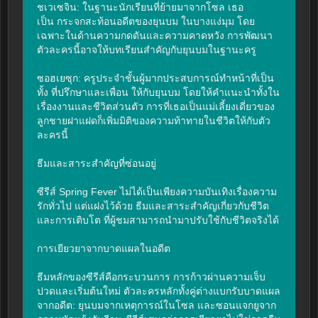
ชเวเซจิน: ในฐานะนักเรียนที่ย้ายมาจากโซล เธอ
เป็น กระจกสะท้อนอดีตของยุนบม ในบางแง่มุม โดย
เฉพาะในด้านความกดดันและความคาดหวัง การพัฒนา
ตัวละครนี้อาจให้บทเรียนสำคัญกับยุนบมในฐานะครู

ซอฮเยซุก: ครูประจำชั้นผู้มากประสบการณ์ทำหน้าที่เป็น
ทั้ง ที่ปรึกษาและเพื่อน ให้กับยุนบม โดยให้คำแนะนำทั้งใน
เรื่องงานและชีวิตส่วนตัว การที่เธอเป็นแม่เลี้ยงเดี่ยวของ
ลูกชายฝาแฝดก็เพิ่มมิติของความท้าทายในชีวิตให้กับตัว
ละครนี้

ธีมและสาระสำคัญที่ซ่อนอยู่

ซีรีส์ Spring Fever ไม่ได้เป็นเพียงความบันเทิงเรื่องความ
รักทั่วไป แต่แฝงไว้ด้วย ธีมและสาระสำคัญเกี่ยวกับชีวิต
และการเติบโต ที่ผู้ชมสามารถนำมาปรับใช้กับชีวิตจริงได้

การเยียวยาจากบาดแผลในอดีต

ธีมหลักของซีรีส์คือกระบวนการ การก้าวผ่านความเจ็บ
ปวดและเริ่มต้นใหม่ ตัวละครหลักทั้งคู่ต่างแบกรับบาดแผล
จากอดีต: ยุนบมจากเหตุการณ์ในโซล และซอนแจกยูจาก