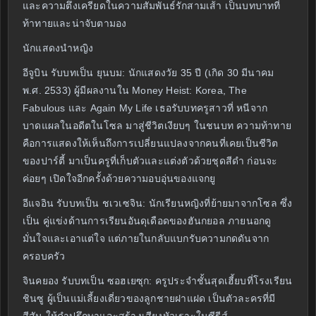
และความตึงเครียดในความสัมพันธ์รักสามเส้า เป็นบทบาทที่
ท้าทายและน่าจับตามอง
นักแสดงนำหญิง
อีจูบิน รับบทเป็น ยุนบม: นักแสดงวัย 35 ปี (เกิด 30 มีนาคม
พ.ศ. 2533) ผู้มีผลงานใน Money Heist: Korea, The
Fabulous และ Again My Life เธอรับบทครูสาวที่ หนีจาก
บาดแผลในอดีตในโซล มาสู่ชีวิตเงียบๆ ในชนบท ความท้าทาย
คือการแสดงให้เห็นถึงการเปลี่ยนแปลงจากคนที่เคยเป็นชีวิต
ของปาร์ตี้ มาเป็นครูที่เก็บตัวและแต่งตัวด้วยชุดสีดำ ก่อนจะ
ค่อยๆ เปิดใจอีกครั้งด้วยความอบอุ่นของแจกยู
อีแจอิน รับบทเป็น ชเวเซจิน: นักเรียนหญิงที่ย้ายมาจากโซล ซึ่ง
เป็น คู่แข่งด้านการเรียนอันดุเดือดของฮันกยอล ภายนอกดู
มั่นใจและเอาแต่ใจ แต่ภายในกลับแบกรับความกดดันจาก
ครอบครัว
จินคยอง รับบทเป็น ซอฮเยซุก: ครูประจำชั้นสุดเฮี้ยบที่โรงเรียน
ชินซู ผู้เป็นแม่เลี้ยงเดี่ยวของลูกชายฝาแฝด เป็นตัวละครที่มี