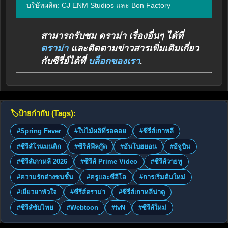
บริษัทผลิต: CJ ENM Studios และ Bon Factory
สามารถรับชม ดราม่า เรื่องอื่นๆ ได้ที่
ดราม่า
และติดตามข่าวสารเพิ่มเติมเกี่ยว
กับซีรี่ย์ได้ที่
บล็อกของเรา
.
🏷️
ป้ายกำกับ (Tags):
#Spring Fever
#ใบไม้ผลิที่รอคอย
#ซีรีส์เกาหลี
#ซีรีส์โรแมนติก
#ซีรีส์ฟีลกู๊ด
#อันโบฮยอน
#อีจูบิน
#ซีรีส์เกาหลี 2026
#ซีรีส์ Prime Video
#ซีรีส์วายทู
#ความรักต่างชนชั้น
#ครูและซีอีโอ
#การเริ่มต้นใหม่
#เยียวยาหัวใจ
#ซีรีส์ดราม่า
#ซีรีส์เกาหลีน่าดู
#ซีรีส์ซับไทย
#Webtoon
#tvN
#ซีรีส์ใหม่