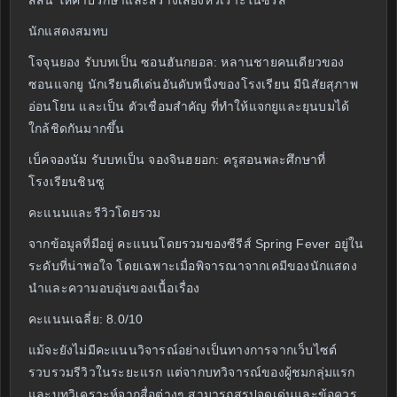
สีสัน ให้คำปรึกษาและสร้างเสียงหัวเราะในซีรีส์
นักแสดงสมทบ
โจจุนยอง รับบทเป็น ซอนฮันกยอล: หลานชายคนเดียวของ
ซอนแจกยู นักเรียนดีเด่นอันดับหนึ่งของโรงเรียน มีนิสัยสุภาพ
อ่อนโยน และเป็น ตัวเชื่อมสำคัญ ที่ทำให้แจกยูและยุนบมได้
ใกล้ชิดกันมากขึ้น
เบ็คจองนัม รับบทเป็น จองจินฮยอก: ครูสอนพละศึกษาที่
โรงเรียนชินซู
คะแนนและรีวิวโดยรวม
จากข้อมูลที่มีอยู่ คะแนนโดยรวมของซีรีส์ Spring Fever อยู่ใน
ระดับที่น่าพอใจ โดยเฉพาะเมื่อพิจารณาจากเคมีของนักแสดง
นำและความอบอุ่นของเนื้อเรื่อง
คะแนนเฉลี่ย: 8.0/10
แม้จะยังไม่มีคะแนนวิจารณ์อย่างเป็นทางการจากเว็บไซต์
รวบรวมรีวิวในระยะแรก แต่จากบทวิจารณ์ของผู้ชมกลุ่มแรก
และบทวิเคราะห์จากสื่อต่างๆ สามารถสรุปจุดเด่นและข้อควร