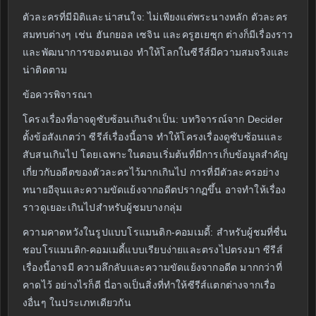
ตัวละครที่มีมิติและน่าสนใจ: ไม่เพียงแต่พระนางหลัก ตัวละคร
สมทบต่างๆ เช่น ฮันกยอล เซจิน และครูฮเยซุก ต่างก็มีเรื่องราว
และพัฒนาการของตนเอง ทำให้โลกในซีรีส์มีความสมจริงและ
น่าติดตาม
ข้อควรพิจารณา
โครงเรื่องที่อาจดูซับซ้อนเกินจำเป็น: บทวิจารณ์จาก Decider
ตั้งข้อสังเกตว่า ซีรีส์เรื่องนี้อาจ ทำให้โครงเรื่องดูซับซ้อนและ
สับสนเกินไป โดยเฉพาะในตอนเริ่มต้นที่มีการเก็บข้อมูลสำคัญ
เกี่ยวกับอดีตของตัวละครไว้มากเกินไป การที่มีตัวละครอย่าง
ทนายอีจุนและความขัดแย้งจากอดีตปรากฏขึ้น อาจทำให้เรื่อง
ราวดูเยอะเกินไปสำหรับผู้ชมบางกลุ่ม
ความคาดหวังในรูปแบบโรแมนติก-คอมเมดี้: สำหรับผู้ชมที่ชื่น
ชอบโรแมนติก-คอมเมดี้แบบเรียบง่ายและตรงไปตรงมา ซีรีส์
เรื่องนี้อาจมี ความลึกลับและความขัดแย้งจากอดีต มากกว่าที่
คาดไว้ อย่างไรก็ดี นี่อาจเป็นสิ่งที่ทำให้ซีรีส์แตกต่างจากเรื่อ
งอื่นๆ ในประเภทเดียวกัน