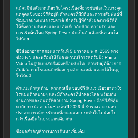
แม้จะมีข้อสังเกตเกี่ยวกับโครงเรื่องที่อาจซับซ้อนในบางจุด 
แต่จุดแข็งของซีรีส์อยู่ที่ ตัวละครที่มีมิติและความสัมพันธ์ที่
พัฒนาอย่างเป็นธรรมชาติ สำหรับผู้ที่กำลังมองหาซีรีส์ที่
ให้ทั้งความบันเทิงและแง่คิดเกี่ยวกับชีวิต ความรัก และ
การเริ่มต้นใหม่ Spring Fever นับเป็นตัวเลือกที่น่าสนใจ
ไม่น้อย

ซีรีส์ออกอากาศตอนแรกวันที่ 5 มกราคม พ.ศ. 2569 ทาง
ช่อง tvN และพร้อมให้รับชมผ่านบริการสตรีมมิง Prime 
Video ในรูปแบบสตรีมมิงพร้อมซับไทย สำหรับผู้ที่ต้องการ
สัมผัสความโรแมนติกที่ค่อยๆ ผลิบานเหมือนดอกไม้ในฤดู
ใบไม้ผลิ

คำแนะนำสุดท้าย: หากคุณชื่นชอบซีรีส์แนว เยียวยาหัวใจ 
โรแมนติกสบายๆ และมีตัวละครที่น่าหลงใหล พร้อมกับ
งานภาพและดนตรีที่สวยงาม Spring Fever คือซีรีส์ที่คุ้ม
ค่ากับการติดตามในช่วงต้นปี 2026 นี้ รับรองว่าจะมอบ
ประสบการณ์การรับชมที่อบอุ่นและประทับใจไม่น้อยไป
กว่าเรื่องอื่นในประเภทเดียวกัน

ข้อมูลสำคัญสำหรับการค้นหาเพิ่มเติม
