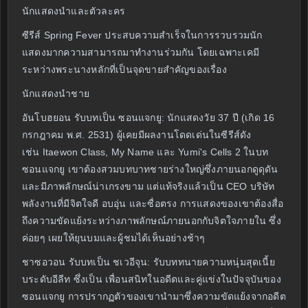
นักแสดงนำและตัวละคร
ซีรีส์ Spring Fever ประสบความสำเร็จในการรวบรวมนัก
แสดงมากความสามารถมาทำงานร่วมกัน โดยเฉพาะเคมี
ระหว่างพระนางหลักที่เป็นจุดขายสำคัญของเรื่อง
นักแสดงนำชาย
อันโบฮยอน รับบทเป็น ซอนแจกยู: นักแสดงวัย 37 ปี (เกิด 16
กรกฎาคม พ.ศ. 2531) ผู้เคยมีผลงานโดดเด่นในซีรีส์ดัง
เช่น Itaewon Class, My Name และ Yumi's Cells 2 ในบท
ซอนแจกยู เขาต้องสวมบทบาทชายร่างใหญ่ซึ่งภายนอกดูดุดัน
และมีภาพลักษณ์น่าเกรงขาม แต่แท้จริงแล้วเป็น CEO บริษัท
พลังงานที่มีจิตใจดี อบอุ่น และซื่อตรง การแสดงของเขาต้องสื่อ
ถึงความขัดแย้งระหว่างภาพลักษณ์ภายนอกกับจิตใจภายใน ซึ่ง
ค่อยๆ เผยให้ยุนบมและผู้ชมได้เห็นอย่างช้าๆ
ชาซอวอน รับบทเป็น ชเวอีจุน: รับบททนายความหนุ่มสุดเนี้ย
บระดับอีลีท ซึ่งเป็น เพื่อนสนิทในอดีตและคู่แข่งในปัจจุบันของ
ซอนแจกยู การปรากฏตัวของเขานำมาซึ่งความขัดแย้งจากอดีต