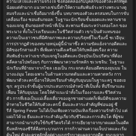
ความใส่ใจและความจริงใจ ซึ่งสอดคล้องกับบุคลิกของตัวละครที่พูด
น้อยแต่ทำมาก แนวทางเช่นนี้ทำให้ความสัมพันธ์ระหว่างพระนางดู
สมจริงและน่าเชื่อถือมากยิ่งขึ้น บทบาทของตัวละครสมทบในการขับ
เคลื่อนเรื่อง ซอนฮันกยอล: ในฐานะนักเรียนชั้นยอดและหลานชาย
ของแจกยู ฮันกยอลทำหน้าที่เป็น สะพานเชื่อมระหว่างสองโลก ของ
พระนาง ทั้งในโรงเรียนและในชีวิตส่วนตัว เขาเป็นตัวแทนของ
ความเป็นเยาวชนที่มีศักยภาพและความบริสุทธิ์ในเรื่องนี้ ชเวอีจุน:
การปรากฏตัวของทนายหนุ่มผู้นี้นำมาซึ่ง ความขัดแย้งจากอดีตและ
มิติของรักสามเส้า ที่เพิ่มความตึงเครียดให้กับพล็อตเรื่อง ความ
สัมพันธ์ระหว่างเขากับแจกยูในอดีตและปัจจุบันเป็นปริศนาที่ต้อง
คลี่คลายไปพร้อมๆ กับการพัฒนาความรักหลัก ชเวเซจิน: ในฐานะ
นักเรียนที่ย้ายมาจากโซล เธอเป็น กระจกสะท้อนอดีตของยุนบม ใน
บางแง่มุม โดยเฉพาะในด้านความกดดันและความคาดหวัง การ
พัฒนาตัวละครนี้อาจให้บทเรียนสำคัญกับยุนบมในฐานะครู ซอฮเย
ซุก: ครูประจำชั้นผู้มากประสบการณ์ทำหน้าที่เป็นทั้ง ที่ปรึกษาและ
เพื่อน ให้กับยุนบม โดยให้คำแนะนำทั้งในเรื่องงานและชีวิตส่วน
ตัว การที่เธอเป็นแม่เลี้ยงเดี่ยวของลูกชายฝาแฝดก็เพิ่มมิติของความ
ท้าทายในชีวิตให้กับตัวละครนี้ ธีมและสาระสำคัญที่ซ่อนอยู่ ซี
รีส์ Spring Fever ไม่ได้เป็นเพียงความบันเทิงเรื่องความรักทั่วไป แต่
แฝงไว้ด้วย ธีมและสาระสำคัญเกี่ยวกับชีวิตและการเติบโต ที่ผู้ชม
สามารถนำมาปรับใช้กับชีวิตจริงได้ การเยียวยาจากบาดแผลในอดีต
ธีมหลักของซีรีส์คือกระบวนการ การก้าวผ่านความเจ็บปวดและเริ่ม
ต้นใหม่ ตัวละครหลักทั้งคู่ต่างแบกรับบาดแผลจากอดีต: ยุนบมจาก