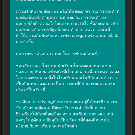
ความรักที่แจกยูมีต่อยุนบมไม่ได้แสดงออกผ่านการกระทำที่
น่าตื่นเต้นหรือคำพูดหวานหู แต่ผ่าน การกระทำเล็กๆ 
น้อยๆ ที่สื่อถึงความใส่ใจและความจริงใจ ซึ่งสอดคล้องกับ
บุคลิกของตัวละครที่พูดน้อยแต่ทำมาก แนวทางเช่นนี้
ทำให้ความสัมพันธ์ระหว่างพระนางดูสมจริงและน่าเชื่อถือ
มากยิ่งขึ้น

บทบาทของตัวละครสมทบในการขับเคลื่อนเรื่อง

ซอนฮันกยอล: ในฐานะนักเรียนชั้นยอดและหลานชาย
ของแจกยู ฮันกยอลทำหน้าที่เป็น สะพานเชื่อมระหว่างสอง
โลก ของพระนาง ทั้งในโรงเรียนและในชีวิตส่วนตัว เขา
เป็นตัวแทนของความเป็นเยาวชนที่มีศักยภาพและความ
บริสุทธิ์ในเรื่องนี้

ชเวอีจุน: การปรากฏตัวของทนายหนุ่มผู้นี้นำมาซึ่ง ความ
ขัดแย้งจากอดีตและมิติของรักสามเส้า ที่เพิ่มความ
ตึงเครียดให้กับพล็อตเรื่อง ความสัมพันธ์ระหว่างเขากับ
แจกยูในอดีตและปัจจุบันเป็นปริศนาที่ต้องคลี่คลายไป
พร้อมๆ กับการพัฒนาความรักหลัก
