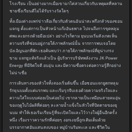
โรงเรียน เป็นอย่างมากเมื่อเขามาไต่สวนเกี่ยวกับเหตุผลที่หลาน
ชายซึ่งเรียนดีไม่ได้รับรางวัลใดๆ
ทั้งเมืองต่างแพร่ข่าวลือเกี่ยวกับตัวตนอันน่าสะพรึงกลัวของซอน
แจกยู ตั้งแต่การเป็นหัวหน้าแก๊งอันธพาล ไปจนถึงการขุดหลุม
ศพและยกรถด้วยมือเปล่า อย่างไรก็ตาม ยุนบมเริ่มสังเกตเห็น
ความจริงที่ซ่อนอยู่ภายใต้ภาพลักษณ์นั้น จากการพบเจอโดย
บังเอิญนอกที่พัก เธอค้นพบว่า ภายใต้ภาพลักษณ์ที่ดูน่าเกรง
ขาม แจกยูแท้จริงแล้วเป็น ผู้บริหารบริษัทพลังงาน JK Power
Energy ที่มีจิตใจดี อบอุ่น และมีความซื่อตรงต่อความรู้สึกอย่าง
ไม่น่าเชื่อ
การเดินทางของหัวใจทั้งสองเริ่มต้นขึ้น เมื่อซอนแจกยูตกหลุม
รักยุนบมตั้งแต่แรกพบ และเริ่มรุกจีบเธอด้วยความจริงใจและ
ความใส่ใจแบบค่อยเป็นค่อยไป เขากลายเป็นเหมือนสายลมอุ่น
ของฤดูใบไม้ผลิที่ค่อยๆ ละลายน้ำแข็งในหัวใจที่ปิดตายของยุ
นบม ทำให้เธอเริ่มเรียนรู้ที่จะเปิดใจและไว้วางใจผู้อื่นอีกครั้ง
หนึ่ง เรื่องราวความรักที่ค่อยๆ งอกเงยนี้ถูกเติมเต็มด้วย
บรรยากาศอันแสนสงบของ หมู่บ้านริมทะเล และชีวิตใน