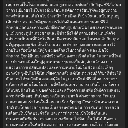
เหตุการณ์ในโซล และซอนแจกยูจากความขัดแย้งกับอีจุน ซีรีส์เสนอ
ว่าการเยียวยาไม่ใช่การลืมเลือน แต่คือการ เรียนรู้ที่จะอยู่กับความ
ทรงจำนั้นและเติบโตไปข้างหน้า โดยมีคนที่เข้าใจและสนับสนุนอยู่
เคียงข้าง ความสำคัญของการไม่ตัดสินคนจากภายนอก ซีรีส์
ท้าทาย อคติและความเชื่อที่ยึดติดกับรูปลักษณ์ ผ่านตัวละครซอนแจก
ยู แม้เขาจะดูน่าเกรงขามและมีข่าวลือไม่ดีหลายอย่าง แต่แท้จริง
แล้วเขาเป็นคนที่มีจิตใจดีและมีความรับผิดชอบ ในทางกลับกัน ยุนบ
มที่ดูสุขุมและเยือกเย็น ก็ซ่อนความเปราะบางและบาดแผลเอาไว้
ภายใน เรื่องนี้สอนให้ผู้ชม มองลึกลงไปกว่าพื้นผิว และเปิดใจ
ทำความรู้จักผู้อื่นอย่างแท้จริง พลังของการเริ่มต้นใหม่ในสถานที่ใหม่
การย้ายจากเมืองใหญ่สู่ชนบทของยุนบมเป็นสัญลักษณ์ของ การ
แสวงหาการเปลี่ยนแปลงและความหมายใหม่ในชีวิต เมืองเล็กๆ
อย่างชินซู-อึบไม่ได้เป็นเพียงฉากหลัง แต่เป็นตัวเร่งปฏิกิริยาที่ช่วยให้
ตัวละครได้พบกับตัวเองและผู้อื่นในรูปแบบใหม่ ซีรีส์สื่อสารว่าบาง
ครั้งการเริ่มต้นใหม่ในสถานที่ที่ไม่คุ้นเคย สามารถเปิดโอกาสให้เรา
ได้พบกับด้านใหม่ๆ ของตัวเองและสร้างความสัมพันธ์ที่มีความหมาย
ความรักที่ค่อยๆ เติบโตอย่างเป็นธรรมชาติ ต่างจากความรักแบบ
สวยงามและเร่าร้อนในสื่อหลายเรื่อง Spring Fever นำเสนอความ
รักที่เติบโตอย่างช้าๆ และเป็นธรรมชาติ ผ่าน การสนทนา การช่วย
เหลือกันในชีวิตประจำวัน และการทำความเข้าใจซึ่งกันและ
กัน ความสัมพันธ์ระหว่างพระนางพัฒนาไปทีละขั้น ไม่ได้เกิดจาก
ความหลงไหลในทันที แต่มาจาก การสะสมของความไว้วางใจและ