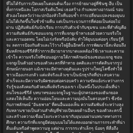
ที่ไม่ได้รับการเปิดเผยในตอนต้นเรื่อง การย้ายมาอยู่ที่ชินซู-อึบ เป็น
ทั้งการหนีและโอกาสเริ่มต้นใหม่ เธอสร้าง กำแพงทางอารมณ์ รอบ
ตัวเองโดยหวังว่าจะปกป้องหัวใจที่บอบช้ำ การเปลี่ยนแปลงของยุนบ
มไม่ได้เกิดขึ้นในชั่วข้ามคืน แต่เป็นกระบวนการที่ค่อยเป็นค่อยไป
ผ่าน ปฏิสัมพันธ์กับนักเรียน การปรับตัวเข้ากับชุมชน และที่สำคัญคือ
ความสัมพันธ์กับซอนแจกยู การที่แจกยูเข้าหาเธอด้วยความจริงใจ
และความอดทน โดยไม่เร่งรัดหรือบังคับ ทำให้ยุนบมค่อยๆ เรียนรู้ที่
จะ ลดการป้องกันตัวและไว้วางใจผู้อื่นอีกครั้ง การพัฒนานี้สะท้อนถึง
ธีมหลักของซีรีส์ที่ว่าการเยียวยาจากบาดแผลต้องใช้เวลาและความ
เข้าใจ ความจริงใจที่ซ่อนอยู่ภายใต้ภาพลักษณ์ของซอนแจกยู ซอน
แจกยูเป็นตัวอย่างของตัวละครที่ท้าทาย อคติและการตัดสินจากรูป
ลักษณ์ภายนอก แม้เขาจะมีท่าทางดุดันและรูปร่างใหญ่โตซึ่งทำให้
ชาวเมืองเกรงกลัว แต่แท้จริงแล้วเขาเป็นนักธุรกิจที่ประสบความ
สำเร็จและมีความรับผิดชอบต่อครอบครัว ความขัดแย้งระหว่างการ
รับรู้ของสังคมกับตัวตนที่แท้จริงของเขา เป็นหนึ่งในประเด็นที่น่า
สนใจของซีรีส์ บทบาทของแจกยูในฐานะผู้ปกครองของฮันกยอล
แสดงให้เห็นถึง ความอ่อนโยนและความมุ่งมั่นในครอบครัว ซึ่งขัด
กับภาพลักษณ์ "อันธพาล" ที่คนอื่นมองเห็น ความสัมพันธ์ระหว่างลุง
กับหลานชายเป็นส่วนสำคัญที่ช่วยเปิดเผยด้านอื่นๆ ของตัวละครนี้
และสร้างความเชื่อมโยงระหว่างเขากับยุนบมผ่านบทบาททางการ
ศึกษา ความรักที่แจกยูมีต่อยุนบมไม่ได้แสดงออกผ่านการกระทำที่น่า
ตื่นเต้นหรือคำพูดหวานหู แต่ผ่าน การกระทำเล็กๆ น้อยๆ ที่สื่อถึง