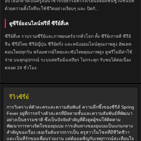
อึบ เธอกลายเป็นครูสอนวิชาจริยธรรมที่โรงเรียนมัธยมชินซูในชนบท
ด้วยความตั้งใจที่จะใช้ชีวิตอย่างเงียบๆ และ ปิดกั...
ดูซีรีย์ออนไลน์ฟรีที่ ซีรีย์สี่เค
ซีรีย์สี่เค รวบรวมซีรีย์และภาพยนตร์จากทั่วโลก ทั้ง ซีรีย์เกาหลี ซีรีย์
จีน ซีรีย์ไทย ซีรีย์ญี่ปุ่น ซีรีย์ฝรั่ง และหนังออนไลน์คุณภาพสูง อัพเดท
ตอนใหม่ทุกวัน พร้อมพากย์ไทยและซับไทยคุณภาพสูง ดูฟรีไม่มีค่าใช้
จ่าย บนทุกอุปกรณ์ ระบบสตรีมมิ่งเสถียร ไม่กระตุก รับชมได้ต่อเนื่อง
ตลอด 24 ชั่วโมง
รีวิวซีรี่ย์
การวิเคราะห์ตัวละครและความสัมพันธ์ ความลึกซึ้งของซีรีส์ Spring
Fever อยู่ที่การสร้างตัวละครที่มีหลายชั้นและความสัมพันธ์ที่พัฒนา
อย่างเป็นธรรมชาติ ซึ่งเป็นปัจจัยสำคัญที่ดึงดูดผู้ชมให้ติดตาม
พัฒนาการทางจิตใจของยุนบม การเดินทางของยุนบมเป็นแกนกลาง
สำคัญของเรื่อง เธอเริ่มต้นจากการเป็น ครูสาวในโซลที่มีชีวิตชีวา
และเป็นที่รักของเพื่อนร่วมงาน แต่ต้องเผชิญกับเหตุการณ์สะเทือนใจ