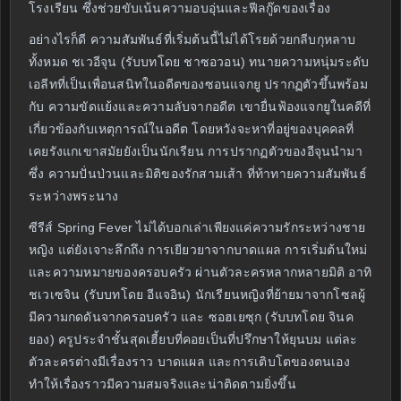
โรงเรียน ซึ่งช่วยขับเน้นความอบอุ่นและฟีลกู๊ดของเรื่อง
อย่างไรก็ดี ความสัมพันธ์ที่เริ่มต้นนี้ไม่ได้โรยด้วยกลีบกุหลาบ
ทั้งหมด ชเวอีจุน (รับบทโดย ชาซอวอน) ทนายความหนุ่มระดับ
เอลีทที่เป็นเพื่อนสนิทในอดีตของซอนแจกยู ปรากฏตัวขึ้นพร้อม
กับ ความขัดแย้งและความลับจากอดีต เขายื่นฟ้องแจกยูในคดีที่
เกี่ยวข้องกับเหตุการณ์ในอดีต โดยหวังจะหาที่อยู่ของบุคคลที่
เคยรังแกเขาสมัยยังเป็นนักเรียน การปรากฏตัวของอีจุนนำมา
ซึ่ง ความปั่นป่วนและมิติของรักสามเส้า ที่ท้าทายความสัมพันธ์
ระหว่างพระนาง
ซีรีส์ Spring Fever ไม่ได้บอกเล่าเพียงแค่ความรักระหว่างชาย
หญิง แต่ยังเจาะลึกถึง การเยียวยาจากบาดแผล การเริ่มต้นใหม่
และความหมายของครอบครัว ผ่านตัวละครหลากหลายมิติ อาทิ
ชเวเซจิน (รับบทโดย อีแจอิน) นักเรียนหญิงที่ย้ายมาจากโซลผู้
มีความกดดันจากครอบครัว และ ซอฮเยซุก (รับบทโดย จินค
ยอง) ครูประจำชั้นสุดเฮี้ยบที่คอยเป็นที่ปรึกษาให้ยุนบม แต่ละ
ตัวละครต่างมีเรื่องราว บาดแผล และการเติบโตของตนเอง
ทำให้เรื่องราวมีความสมจริงและน่าติดตามยิ่งขึ้น