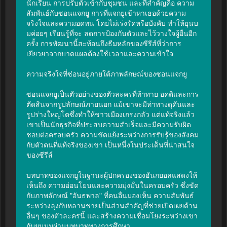
นักเรียน การปรับตัวเข้ากับชุมชน และที่สำคัญคือ ความ
สัมพันธ์กับซอนแจกยู การที่แจกยูเข้าหาเธอด้วยความ
จริงใจและความอดทน โดยไม่เร่งรัดหรือบังคับ ทำให้ยุนบ
มค่อยๆ เรียนรู้ที่จะ ลดการป้องกันตัวและไว้วางใจผู้อื่นอีก
ครั้ง การพัฒนานี้สะท้อนถึงธีมหลักของซีรีส์ที่ว่าการ
เยียวยาจากบาดแผลต้องใช้เวลาและความเข้าใจ

ความจริงใจที่ซ่อนอยู่ภายใต้ภาพลักษณ์ของซอนแจกยู

ซอนแจกยูเป็นตัวอย่างของตัวละครที่ท้าทาย อคติและการ
ตัดสินจากรูปลักษณ์ภายนอก แม้เขาจะมีท่าทางดุดันและ
รูปร่างใหญ่โตซึ่งทำให้ชาวเมืองเกรงกลัว แต่แท้จริงแล้ว
เขาเป็นนักธุรกิจที่ประสบความสำเร็จและมีความรับผิด
ชอบต่อครอบครัว ความขัดแย้งระหว่างการรับรู้ของสังคม
กับตัวตนที่แท้จริงของเขา เป็นหนึ่งในประเด็นที่น่าสนใจ
ของซีรีส์

บทบาทของแจกยูในฐานะผู้ปกครองของฮันกยอลแสดงให้
เห็นถึง ความอ่อนโยนและความมุ่งมั่นในครอบครัว ซึ่งขัด
กับภาพลักษณ์ "อันธพาล" ที่คนอื่นมองเห็น ความสัมพันธ์
ระหว่างลุงกับหลานชายเป็นส่วนสำคัญที่ช่วยเปิดเผยด้าน
อื่นๆ ของตัวละครนี้ และสร้างความเชื่อมโยงระหว่างเขา
กับยุนบมผ่านบทบาททางการศึกษา
