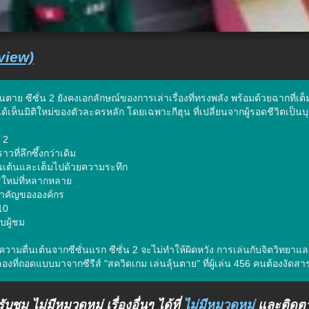
view)
้นตาย ซีซั่น 2 ยังคงเอกลักษณ์ของการเล่าเรื่องที่ทรงพลัง พร้อมด้วยฉากที่
ด้เห็นมิติใหม่ของตัวละครหลัก โดยเฉพาะกีฮุน ที่เปลี่ยนจากผู้รอดชีวิตเป็นบ
 2

วที่ลึกซึ้งกว่าเดิม

่นเต้นและเต็มไปด้วยความระทึก

รใหม่ที่หลากหลาย

ำคัญขององค์กร

10

ผู้ชม

วามตื่นเต้นจากซีซั่นแรก ซีซั่น 2 จะไม่ทำให้ผิดหวัง การเล่นกับจิตวิทยา
ะลองที่ถอดแบบมาจากซีรีส์ "สควิดเกม เล่นลุ้นตาย" ที่ผู้เล่น 456 คนต้องงัด
บชม ไม่มีหมวดหมู่ เรื่องอื่นๆ ได้ที่
ไม่มีหมวดหมู่
และติดตามข