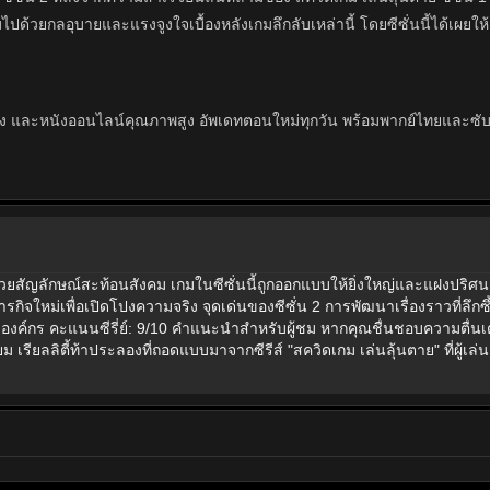
ปด้วยกลอุบายและแรงจูงใจเบื้องหลังเกมลึกลับเหล่านี้ โดยซีซั่นนี้ได้เผยให้เ
น ซีรีย์ฝรั่ง และหนังออนไลน์คุณภาพสูง อัพเดทตอนใหม่ทุกวัน พร้อมพากย์ไทยและซ
ไปด้วยสัญลักษณ์สะท้อนสังคม เกมในซีซั่นนี้ถูกออกแบบให้ยิ่งใหญ่และแฝงปริศ
ารกิจใหม่เพื่อเปิดโปงความจริง จุดเด่นของซีซั่น 2 การพัฒนาเรื่องราวที่ลึกซึ
งค์กร คะแนนซีรี่ย์: 9/10 คำแนะนำสำหรับผู้ชม หากคุณชื่นชอบความตื่นเต้
รียลลิตี้ท้าประลองที่ถอดแบบมาจากซีรีส์ "สควิดเกม เล่นลุ้นตาย" ที่ผู้เล