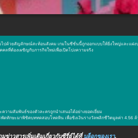
เต็มไปด้วยสัญลักษณ์สะท้อนสังคม เกมในซีซั่นนี้ถูกออกแบบให้ยิ่งใหญ่และแฝง
ุคคลที่ต้องเผชิญกับภารกิจใหม่เพื่อเปิดโปงความจริง

และความสัมพันธ์ของตัวละครถูกนำเสนอได้อย่างยอดเยี่ยม

สารพัดทักษะมาพิชิตบททดสอบโหดหิน เพื่อชิงเงินรางวัลพลิกชีวิตมูลค่า 4.56 
่าวสารเพิ่มเติมเกี่ยวกับซีรี่ย์ได้ที่
บล็อกของเรา
.