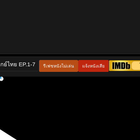
ากย์ไทย EP.1-7
รีเฟชหนังไม่เล่น
แจ้งหนังเสีย