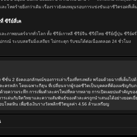
และโหดร้ายยิ่งกว่าเดิม เรื่องราวยังคงหมุนรอบการแข่งขันเอาชีวิตรอดที่เต็มไ
่ ซีรีย์สี่เค
ย์และภาพยนตร์จากทั่วโลก ทั้ง ซีรีย์เกาหลี ซีรีย์จีน ซีรีย์ไทย ซีรีย์ญี่ปุ่
อุปกรณ์ ระบบสตรีมมิ่งเสถียร ไม่กระตุก รับชมได้ต่อเนื่องตลอด 24 ชั่วโมง
 ซีซั่น 2 ยังคงเอกลักษณ์ของการเล่าเรื่องที่ทรงพลัง พร้อมด้วยฉากที่เต็ม
วละครหลัก โดยเฉพาะกีฮุน ที่เปลี่ยนจากผู้รอดชีวิตเป็นบุคคลที่ต้องเผชิญกับภ
ไปด้วยความระทึก การเพิ่มตัวละครใหม่ที่หลากหลาย การเปิดเผยปมสำคัญของอ
การเล่นกับจิตวิทยาและความสัมพันธ์ของตัวละครถูกนำเสนอได้อย่างยอดเยี่ยม เ
โหดหิน เพื่อชิงเงินรางวัลพลิกชีวิตมูลค่า 4.56 ล้านเหรียญ
น