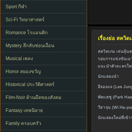
Sport กีฬา
Sci-Fi วิทยาศาสตร์
Romance โรแมนติก
เรื่องย่อ สควิ
Mystery ลึกลับซ่อนเงื่อน
สควิดเกม เล่นลุ้นต
Musical เพลง
รอบการแข่งขันเอาชี
แนะนำตัวละครใหม่ท
Horror สยองขวัญ
นักแสดงนำ
Historical ประวัติศาสตร์
อีจองแจ (Lee Jung-
พัคแฮซู (Park Ha
Film-Noir ด้านมืดของสังคม
วีฮาจุน (Wi Ha-jo
Fantasy เทพนิยาย
นักแสดงใหม่ที่เข้า
Family ครอบครัว