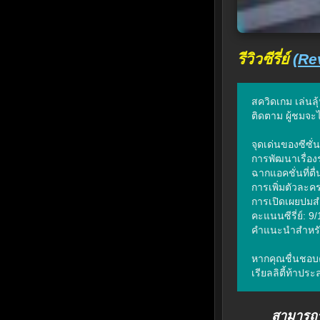
รีวิวซีรี่ย์
(Re
สควิดเกม เล่นลุ
ติดตาม ผู้ชมจะไ
จุดเด่นของซีซั่น
การพัฒนาเรื่องรา
ฉากแอคชั่นที่ตื
การเพิ่มตัวละค
การเปิดเผยปมส
คะแนนซีรี่ย์: 9/
คำแนะนำสำหรับ
หากคุณชื่นชอบค
เรียลลิตี้ท้าปร
สามารถรั