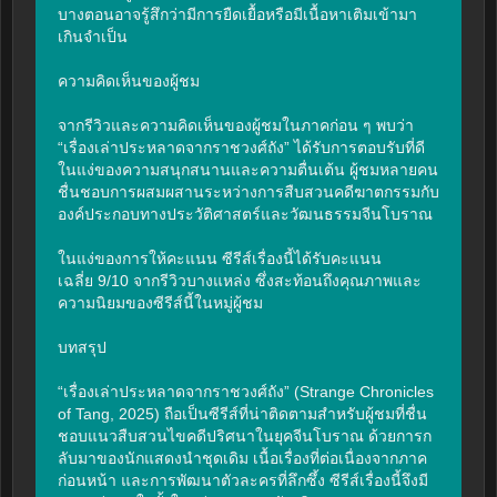
บางตอนอาจรู้สึกว่ามีการยืดเยื้อหรือมีเนื้อหาเติมเข้ามา
เกินจำเป็น

ความคิดเห็นของผู้ชม

จากรีวิวและความคิดเห็นของผู้ชมในภาคก่อน ๆ พบว่า 
“เรื่องเล่าประหลาดจากราชวงศ์ถัง” ได้รับการตอบรับที่ดี
ในแง่ของความสนุกสนานและความตื่นเต้น ผู้ชมหลายคน
ชื่นชอบการผสมผสานระหว่างการสืบสวนคดีฆาตกรรมกับ
องค์ประกอบทางประวัติศาสตร์และวัฒนธรรมจีนโบราณ

ในแง่ของการให้คะแนน ซีรีส์เรื่องนี้ได้รับคะแนน
เฉลี่ย 9/10 จากรีวิวบางแหล่ง ซึ่งสะท้อนถึงคุณภาพและ
ความนิยมของซีรีส์นี้ในหมู่ผู้ชม

บทสรุป

“เรื่องเล่าประหลาดจากราชวงศ์ถัง” (Strange Chronicles 
of Tang, 2025) ถือเป็นซีรีส์ที่น่าติดตามสำหรับผู้ชมที่ชื่น
ชอบแนวสืบสวนไขคดีปริศนาในยุคจีนโบราณ ด้วยการก
ลับมาของนักแสดงนำชุดเดิม เนื้อเรื่องที่ต่อเนื่องจากภาค
ก่อนหน้า และการพัฒนาตัวละครที่ลึกซึ้ง ซีรีส์เรื่องนี้จึงมี