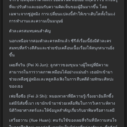
ที่จะปรับตัวและยอมรับความคิดเห็นของผู้อื่นมากขึ้น โดย
เฉพาะจากซู่อู่หมิง การเปลี่ยนแปลงนี้ทำให้เขาเติบโตทั้งในแง่
การทำงานและความเป็นมนุษย์
ตัวละครสมทบคนสำคัญ
นอกเหนือจากสองตัวละครหลักแล้ว ซีรีส์เรื่องนี้ยังมีตัวละคร
สมทบที่สร้างสีสันและช่วยขับเคลื่อนเนื้อเรื่องให้สนุกสนานยิ่ง
ขึ้น
เผยสี่จวิน (Pei Xi Jun): ลูกสาวของขุนนางผู้ใหญ่ที่มีความ
สามารถในการวาดภาพเหมือนได้อย่างแม่นยำ เธอมักเข้ามา
ช่วยเหลือซู่อู่หมิงและหลูหลิงเฟิงในการสืบคดีด้วยทักษะศิลปะ
ของเธอ
เฟยจื้อซือ (Fei Ji Shi): หมอเทวดาที่มีความรู้เรื่องยาอันลึกซึ้ง
แต่มีนิสัยขี้เมา เขามักเข้ามาช่วยเหลือทีมในการวิเคราะห์ทาง
นิติวิทยาศาสตร์และให้ข้อมูลสำคัญเกี่ยวกับยาพิษหรือสารเคมี
เสวี่ยฮวาน (Xue Huan): คนรับใช้ของเผยสี่จวินที่มีความสนใจ