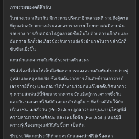
ภาพรวมของคดีลึกลับ
ในช่วงเวลาเดียวกัน มีการตายปริศนาอีกหลายคดี รวมถึงผู้ตาย
ที่ถูกควักอวัยวะบางส่วนออกจากร่างกาย โดยบางศพมีดาบพัน
รอบร่าง การสืบคดีนำไปสู่ตลาดผีซึ่งเต็มไปด้วยความลึกลับและ
อันตราย อีกทั้งยังเกี่ยวข้องกับการแย่งชิงอำนาจในราชสำนักที่
ซับซ้อนยิ่งขึ้น
แกนนำและความสัมพันธ์ระหว่างตัวละคร
ซีรีส์เรื่องนี้เน้นให้เห็นถึงพัฒนาการของความสัมพันธ์ระหว่างซู่
อู่หมิงและหลูหลิงเฟิง ซึ่งเริ่มต้นจากการเป็นศิษย์ร่วมอาจารย์
(อาจารย์ตี๋กง) และต่อมาได้ทำงานร่วมกันแก้ไขคดีปริศนาต่าง
ๆ ความสัมพันธ์นี้พัฒนาจากความขัดแย้งสู่การเคารพซึ่งกัน
และกัน นอกจากนี้ยังมีตัวละครสำคัญอื่น ๆ ที่สร้างสีสันให้กับ
เรื่อง เช่น เผยสี่จวิน (Pei Xi Jun) ลูกสาวของขุนนางผู้ใหญ่ที่มี
ความสามารถทางศิลปะ และเฟยจื้อซือ (Fei Ji Shi) หมอผู้มี
ความรู้เรื่องยาสูงแต่มีนิสัยขี้เมา เป็นต้น
ชีวประวัติและประวัติตัวละครนักแสดงนำซีรี่ย์เรื่องเล่า