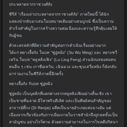
ประหลาดจากราชวงศ์ถัง
ซีรีส์ “เรื่องเล่าประหลาดจากราชวงศ์ถัง” ภาคใหม่นี้ ได้นัก
แสดงนำกลับมาเล่นในบทบาทเดิมอย่างสมบูรณ์ ซึ่งเป็นความ
สำเร็จสำคัญในการสร้างความต่อเนื่องและความรู้สึกคุ้นเคยให้
กับผู้ชม
ตัวละครหลักที่มีความสำคัญต่อการดำเนินเรื่องอย่างมาก
ได้แก่ หยางจื้อกัง ในบท “ซู่อู่หมิง” (Su Wu Ming) และ หยางซวี่
เหวิน ในบท “หลูหลิงเฟิง” (Lu Ling Feng) ส่วนนักแสดงสมทบ
คนอื่น ๆ เช่น เกาซือเหวิน, เฉินฉวง และซุนเสวี่ยหนิง ก็ยังกลับ
มาร่วมงานในซีรีส์ภาคนี้อีกครั้ง
หยางจื้อกัง รับบท ซู่อู่หมิง
ซู่อู่หมิง เป็นบุคลิกที่แตกต่างจากหลูหลิงเฟิงอย่างสิ้นเชิง เขา
เป็นชายที่ฉลาด มีไหวพริบดีเลิศ และเป็นศิษย์คนสำคัญของ
อาจารย์ตี๋กง (Di Renjie) อดีตเป็นนายอำเภอแห่งฉางอัน แต่
เนื่องจากเกี่ยวข้องกับการเมืองภายในราชสำนักจึงถูกลดขั้นเป็น
สามัญชน อย่างไรก็ตาม ด้วยความสามารถในการไขคดีปริศนา