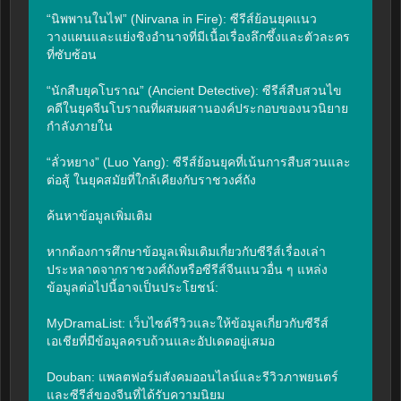
“นิพพานในไฟ” (Nirvana in Fire): ซีรีส์ย้อนยุคแนว
วางแผนและแย่งชิงอำนาจที่มีเนื้อเรื่องลึกซึ้งและตัวละคร
ที่ซับซ้อน

“นักสืบยุคโบราณ” (Ancient Detective): ซีรีส์สืบสวนไข
คดีในยุคจีนโบราณที่ผสมผสานองค์ประกอบของนวนิยาย
กำลังภายใน

“ลั่วหยาง” (Luo Yang): ซีรีส์ย้อนยุคที่เน้นการสืบสวนและ
ต่อสู้ ในยุคสมัยที่ใกล้เคียงกับราชวงศ์ถัง

ค้นหาข้อมูลเพิ่มเติม

หากต้องการศึกษาข้อมูลเพิ่มเติมเกี่ยวกับซีรีส์เรื่องเล่า
ประหลาดจากราชวงศ์ถังหรือซีรีส์จีนแนวอื่น ๆ แหล่ง
ข้อมูลต่อไปนี้อาจเป็นประโยชน์:

MyDramaList: เว็บไซต์รีวิวและให้ข้อมูลเกี่ยวกับซีรีส์
เอเชียที่มีข้อมูลครบถ้วนและอัปเดตอยู่เสมอ

Douban: แพลตฟอร์มสังคมออนไลน์และรีวิวภาพยนตร์
และซีรีส์ของจีนที่ได้รับความนิยม
