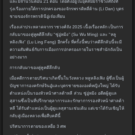
และมีจำนวนตอน 21 ตอน โดยตั้งอยู่ในยุคสมัยราชวงศ์ถังที่
รุ่งเรืองภายใต้การปกครองของจักรพรรดิหลี่ต้าน (Li Dan) บุตร
ชายของจักรพรรดินีอู่เจ๋อเทียน
เรื่องเล่าประหลาดจากราชวงศ์ถัง 2025 เนื้อเรื่องหลัก เป็นการ
กลับมาของคู่หูคดีลึกลับ “ซู่อู่หมิง” (Su Wu Ming) และ “หลู
หลิงเฟิง” (Lu Ling Feng) อีกครั้ง ที่ครั้งนี้พบว่าคดีลึกลับนี้จะมี
ความสัมพันธ์กับการเมืองการปกครองภายในราชสำนักถังเป็น
อย่างมาก
การกลับมาของคู่หูคดีลึกลับ
เมื่อคดีการตายปริศนาเกิดขึ้นในวังหลวง หลูหลิงเฟิง ผู้ซึ่งเป็นผู้
บัญชาการองครักษ์จินอู๋และบุตรชายขององค์หญิงใหญ่ ได้รับ
ตำแหน่งเป็นรองหัวหน้าศาลต้าหลี ส่วน ซู่อู่หมิง อดีตผู้ดูแล
สุสานซึ่งเป็นที่ปรึกษาตุลาการและรักษาการรองหัวหน้าศาลต้า
หลี ได้รับตำแหน่งเป็นผู้ดูแลสุสานเช่นเดิม แต่เขาได้รับเชิญให้
กลับสู่เมืองหลวงเพื่อสืบคดีนี้
ปริศนาการตายของเหยื่อ 3 ศพ