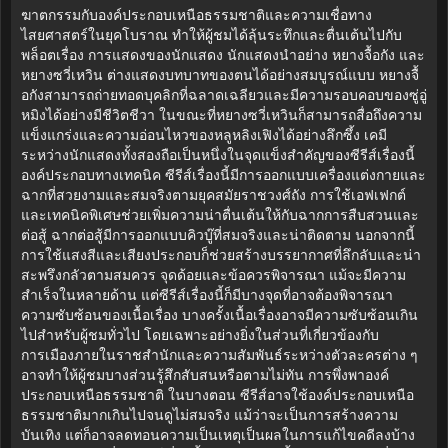
ฆาตกรรมกับองค์ประกอบเหนือธรรมชาติและความเชื่อทาง
ไสยศาสตร์ในยุคโบราณ ทำให้ผู้ชมได้ลุ้นระทึกและตื่นเต้นไปกับ
พล็อตเรื่อง การแสดงของนักแสดง นักแสดงนำอย่าง หยางจื้อกัง และ
หยางซวี่เหวิน ต่างแสดงบทบาทของตนได้อย่างสมบูรณ์แบบ หยางจื้
อกังสามารถถ่ายทอดบุคลิกที่ฉลาดเฉลียวและมีความรอบคอบของซู่อู่
หมิงได้อย่างมีชีวิตชีวา ในขณะที่หยางซวี่เหวินก็สามารถสื่อถึงความ
แข็งแกร่งและความอ่อนไหวของหลูหลิงเฟิงได้อย่างลึกซึ้ง เคมี
ระหว่างนักแสดงทั้งสองถือเป็นหนึ่งในจุดแข็งสำคัญของซีรีส์เรื่องนี้
องค์ประกอบทางเทคนิค ซีรีส์เรื่องนี้มีการออกแบบเครื่องแต่งกายและ
ฉากที่สวยงามและสมจริงตามยุคสมัยราชวงศ์ถัง การใช้เอฟเฟกต์
และเทคนิคพิเศษช่วยเพิ่มความน่าตื่นเต้นให้กับฉากการสืบสวนและ
ต่อสู้ ฉากต่อสู้มีการออกแบบคิวบู๊ที่สมจริงและน่าติดตาม นอกจากนี้
การใช้แสงสีและเสียงประกอบก็ช่วยสร้างบรรยากาศที่ลึกลับและน่า
สะพรึงกลัวตามสมควร จุดด้อยและข้อควรพิจารณา แม้จะมีความ
สำเร็จในหลายด้าน แต่ซีรีส์เรื่องนี้ก็มีบางจุดที่อาจต้องพิจารณา
ความซับซ้อนของเนื้อเรื่อง บางครั้งเนื้อเรื่องอาจมีความซับซ้อนเกิน
ไปสำหรับผู้ชมทั่วไป โดยเฉพาะอย่างยิ่งในส่วนที่เกี่ยวข้องกับ
การเมืองภายในราชสำนักและความสัมพันธ์ระหว่างตัวละครต่าง ๆ
อาจทำให้ผู้ชมบางส่วนรู้สึกสับสนหรือตามไม่ทัน การพึ่งพาองค์
ประกอบเหนือธรรมชาติ ในบางตอน ซีรีส์อาจใช้องค์ประกอบเหนือ
ธรรมชาติมากเกินไปจนดูไม่สมจริง แม้ว่าจะเป็นการสร้างความ
บันเทิง แต่ก็อาจลดทอนความเป็นเหตุเป็นผลในการแก้ไขคดีลงบ้าง