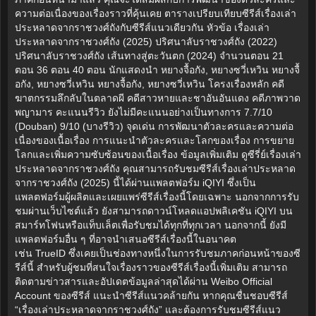
ความต่อเนื่องของเรื่องราวที่คุ้นเคย ตารางเปรียบเทียบซีรีส์เรื่องเล่า
ประหลาดจากราชวงศ์ถังกับซีรีส์แนวเดียวกัน หัวข้อ เรื่องเล่า
ประหลาดจากราชวงศ์ถัง (2025) ปริศนาลับราชวงศ์ถัง (2022)
ปริศนาลับราชวงศ์ถัง เส้นทางสู่ตะวันตก (2024) จำนวนตอน 21
ตอน 36 ตอน 40 ตอน นักแสดงนำ หยางจื้อกัง, หยางซวี่เหวิน หยางจื้
อกัง, หยางซวี่เหวิน หยางจื้อกัง, หยางซวี่เหวิน โครงเรื่องหลัก คดี
ฆาตกรรมลึกลับในตลาดผี คดีสาวหายและชาอันอันแดง คดีภาพวาด
พญามาร คะแนนรีวิว ยังไม่มีคะแนนอย่างเป็นทางการ 7.7/10
(Douban) 9/10 (บางรีวิว) จุดเด่น การพัฒนาตัวละครและความต่อ
เนื่องของเนื้อเรื่อง การแนะนำตัวละครและโลกของเรื่อง การขยาย
โลกและเพิ่มความซับซ้อนของเนื้อเรื่อง ข้อมูลเพิ่มเติม ดูซีรี่ย์เรื่องเล่า
ประหลาดจากราชวงศ์ถัง คุณสามารถรับชมซีรีส์เรื่องเล่าประหลาด
จากราชวงศ์ถัง (2025) นี้ได้ผ่านแพลตฟอร์ม iQIYI ซึ่งเป็น
แพลตฟอร์มผู้ผลิตและเผยแพร่ซีรีส์เรื่องนี้โดยเฉพาะ นอกจากการรับ
ชมผ่านเว็บไซต์แล้ว ยังสามารถดาวน์โหลดแอปพลิเคชัน iQIYI บน
สมาร์ทโฟนหรือแท็บเล็ตเพื่อรับชมได้ทุกที่ทุกเวลา นอกจากนี้ ยังมี
แพลตฟอร์มอื่น ๆ ที่อาจนำเสนอซีรีส์เรื่องนี้ในอนาคต
เช่น TrueID ซึ่งเคยเป็นช่องทางหนึ่งในการรับชมภาคก่อนหน้าของซี
รีส์นี้ สำหรับผู้ชมที่สนใจเรื่องราวของซีรีส์เรื่องนี้เพิ่มเติม สามารถ
ติดตามข่าวสารและอัปเดตข้อมูลล่าสุดได้ผ่าน Weibo Official
Account ของซีรีส์ แนะนำซีรีส์แนวคล้ายกัน หากคุณชื่นชอบซีรีส์
“เรื่องเล่าประหลาดจากราชวงศ์ถัง” และต้องการรับชมซีรีส์แนว