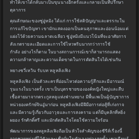
ทำให้เขาได้กลับมาเป็นขุนนางอีกครั้งและกลายเป็นที่ปรึกษา
ตุลาการ
คุณลักษณะของซู่อู่หมิง ได้แก่ การใช้สติปัญญาและตรรกะใน
การแก้ไขปัญหา เขามักแสดงออกเป็นคนสุภาพและอ่อนน้อมแต่
แฝงไว้ด้วยความฉลาดเฉลียว ซู่อู่หมิงมีแนวโน้มที่จะอาศัยการ
สังเกตรายละเอียดและการใช้ไหวพริบมากกว่าการใช้
กำลัง อย่างไรก็ตาม ในบางสถานการณ์เขาก็สามารถแสดง
ความกล้าหาญและความเด็ดขาดในการตัดสินใจได้เช่นกัน
หยางซวี่เหวิน รับบท หลูหลิงเฟิง
หลูหลิงเฟิง เป็นตัวละครที่อ่อนไหวต่อความรู้สึกและมีอารมณ์
รุนแรงในบางครั้ง เขาเป็นบุตรชายขององค์หญิงใหญ่และสืบ
เชื้อสายมาจากตระกูลหลูแห่งฟ่านหยาง มีพื้นเพเป็นผู้บัญชาการ
หน่วยองครักษ์จินอู๋มาก่อน หลูหลิงเฟิงมีฝีมือการต่อสู้ที่เก่งกาจ
และมีความรู้เกี่ยวกับอาวุธและการสงคราม แต่ก็มีบุคลิกที่หยิ่ง
ผยอง รักศักดิ์ศรี และมักตัดสินใจโดยใช้ความใจร้อน
พัฒนาการของหลูหลิงเฟิงถือเป็นหัวใจสำคัญของซีรีส์เรื่องนี้
จากชายหนุ่มที่ไว้ตัวและเชื่อมั่นในตัวเองอย่างสุดขั้ว เขาเรียนรู้