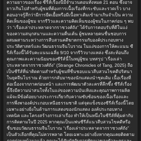
ความยาวของเรื่อง ซีรีส์เรื่องนี้มีจำนวนตอนทั้งหมด 21 ตอน ซึ่งอาจ
ยาวเกินไปสำหรับผู้ชมที่ต้องการเนื้อเรื่องที่กระชับและรวดเร็ว บาง
ตอนอาจรู้สึกว่ามีการยืดเยื้อหรือมีเนื้อหาเติมเข้ามาเกินจำเป็น ความ
คิดเห็นของผู้ชม จากรีวิวและความคิดเห็นของผู้ชมในภาคก่อน ๆ พบ
ว่า “เรื่องเล่าประหลาดจากราชวงศ์ถัง” ได้รับการตอบรับที่ดีในแง่
ของความสนุกสนานและความตื่นเต้น ผู้ชมหลายคนชื่นชอบการ
ผสมผสานระหว่างการสืบสวนคดีฆาตกรรมกับองค์ประกอบทาง
ประวัติศาสตร์และวัฒนธรรมจีนโบราณ ในแง่ของการให้คะแนน ซี
รีส์เรื่องนี้ได้รับคะแนนเฉลี่ย 9/10 จากรีวิวบางแหล่ง ซึ่งสะท้อนถึง
คุณภาพและความนิยมของซีรีส์นี้ในหมู่ผู้ชม บทสรุป “เรื่องเล่า
ประหลาดจากราชวงศ์ถัง” (Strange Chronicles of Tang, 2025) ถือ
เป็นซีรีส์ที่น่าติดตามสำหรับผู้ชมที่ชื่นชอบแนวสืบสวนไขคดีปริศนา
ในยุคจีนโบราณ ด้วยการกลับมาของนักแสดงนำชุดเดิม เนื้อเรื่องที่
ต่อเนื่องจากภาคก่อนหน้า และการพัฒนาตัวละครที่ลึกซึ้ง ซีรีส์เรื่อง
นี้จึงมีความน่าสนใจทั้งในแง่ของความบันเทิงและคุณภาพการผลิต
แม้จะมีข้อด้อยบางประการเกี่ยวกับความซับซ้อนของเนื้อเรื่องและ
การพึ่งพาองค์ประกอบเหนือธรรมชาติ แต่จุดแข็งของซีรีส์เรื่องนี้โดย
เฉพาะอย่างยิ่งในด้านการแสดงของนักแสดง องค์ประกอบทาง
เทคนิค และโครงสร้างการเล่าเรื่อง ทำให้เป็นหนึ่งในซีรีส์ที่คุ้มค่ากับ
การติดตามในปี 2025 หากคุณเป็นแฟนซีรีส์แนวสืบสวนไขคดีหรือ
ชื่นชอบวัฒนธรรมจีนโบราณ “เรื่องเล่าประหลาดจากราชวงศ์ถัง”
เป็นตัวเลือกที่คุณไม่ควรพลาด โดยเฉพาะอย่างยิ่งหากคุณเคยติดตาม
ภาคก่อนหน้ามาแล้ว คุณจะได้สัมผัสกับการพัฒนาของตัวละครและ