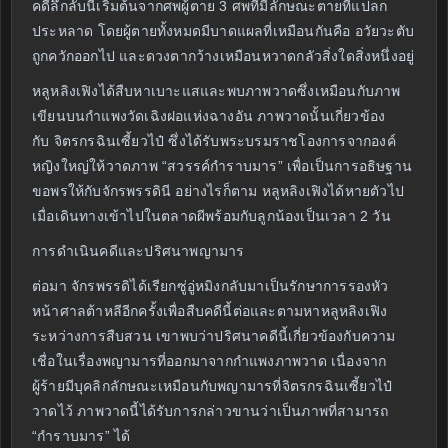
คดีลึกลับนี้เริ่มต้นจากศพผู้ตาย 3 ศพที่มีลักษณะตายที่แปลก
ประหลาด โดยผู้ตายทั้งหมดมีบาดแผลที่เหมือนกันคือ อวัยวะตับ
ถูกควักออกไป และดวงตากว้างเหมือนหวาดกลัวสิ่งใดสิ่งหนึ่งอยู่
หลูหลิงเฟิงได้สืบหาเบาะแสและพบภาพวาดซึ่งเหมือนกับภาพ
เขียนบนกำแพงวัดเฉิงฝอแห่งฉางอัน ภาพวาดนั้นเกี่ยวข้อง
กับ จิตรกรฉินเซี้ยวไป๋ ซึ่งได้รับพระบรมราชโองการจากองค์
หญิงใหญ่ให้วาดภาพ “สวรรค์กำราบมาร” เพื่อเป็นการอธิษฐาน
ขอพรให้กับจักรพรรดินี อย่างไรก็ตาม หลูหลิงเฟิงได้หายตัวไป
เมื่อเดินทางเข้าไปในตลาดผีพร้อมกับลูกน้องเป็นเวลา 2 วัน
การดำเนินคดีและปริศนาพญามาร
ต่อมา จักรพรรดิได้เรียกซู่อู่หมิงกลับมาเป็นรักษาการรองหัว
หน้าศาลต้าหลีอีกครั้งเพื่อสืบคดีนี้ต่อและตามหาหลูหลิงเฟิง
ระหว่างการสืบสวน เขาพบว่าปริศนาคดีนี้เกี่ยวข้องกับความ
เชื่อในเรื่องพญามารที่ออกมาจากกำแพงภาพวาด เนื่องจาก
ผู้ร้ายมีบุคลิกลักษณะเหมือนกับพญามารที่จิตรกรฉินเซี้ยวไป๋
วาดไว้ ภาพวาดนี้ได้รับการกล่าวขานว่าเป็นภาพที่สามารถ
“กำราบมาร” ได้