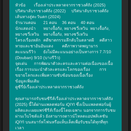
หัวข้อ	เรื่องเล่าประหลาดจากราชวงศ์ถัง (2025)	
ปริศนาลับราชวงศ์ถัง (2022)	ปริศนาลับราชวงศ์ถัง 
เส้นทางสู่ตะวันตก (2024)

จำนวนตอน	21 ตอน	36 ตอน	40 ตอน

นักแสดงนำ	หยางจื้อกัง, หยางซวี่เหวิน	หยางจื้อกัง, 
หยางซวี่เหวิน	หยางจื้อกัง, หยางซวี่เหวิน

โครงเรื่องหลัก	คดีฆาตกรรมลึกลับในตลาดผี	คดีสาว
หายและชาอันอันแดง	คดีภาพวาดพญามาร

คะแนนรีวิว	ยังไม่มีคะแนนอย่างเป็นทางการ	7.7/10 
(Douban)	9/10 (บางรีวิว)

จุดเด่น	การพัฒนาตัวละครและความต่อเนื่องของเนื้อ
เรื่อง	การแนะนำตัวละครและโลกของเรื่อง	การ
ขยายโลกและเพิ่มความซับซ้อนของเนื้อเรื่อง

ข้อมูลเพิ่มเติม

ดูซีรี่ย์เรื่องเล่าประหลาดจากราชวงศ์ถัง

คุณสามารถรับชมซีรีส์เรื่องเล่าประหลาดจากราชวงศ์ถัง 
(2025) นี้ได้ผ่านแพลตฟอร์ม iQIYI ซึ่งเป็นแพลตฟอร์มผู้
ผลิตและเผยแพร่ซีรีส์เรื่องนี้โดยเฉพาะ นอกจากการรับชม
ผ่านเว็บไซต์แล้ว ยังสามารถดาวน์โหลดแอปพลิเคชัน 
iQIYI บนสมาร์ทโฟนหรือแท็บเล็ตเพื่อรับชมได้ทุกที่ทุก
เวลา
