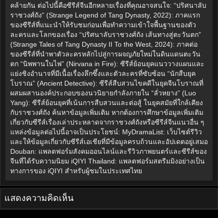
คล้ายกัน ต่อไปนี้คือซีรีส์จีนอีกหลายเรื่องที่คุณอาจสนใจ: “ปริศนาลับ
ราชวงศ์ถัง” (Strange Legend of Tang Dynasty, 2022): ภาคแรก
ของซีรีส์ที่แนะนำให้รับชมก่อนเพื่อทำความเข้าใจพื้นฐานของตัว
ละครและโลกของเรื่อง “ปริศนาลับราชวงศ์ถัง เส้นทางสู่ตะวันตก”
(Strange Tales of Tang Dynasty II To the West, 2024): ภาคต่อ
ของซีรีส์ที่นำพาตัวละครหลักไปสู่การผจญภัยใหม่ในดินแดนตะวัน
ตก “นิพพานในไฟ” (Nirvana in Fire): ซีรีส์ย้อนยุคแนววางแผนและ
แย่งชิงอำนาจที่มีเนื้อเรื่องลึกซึ้งและตัวละครที่ซับซ้อน “นักสืบยุค
โบราณ” (Ancient Detective): ซีรีส์สืบสวนไขคดีในยุคจีนโบราณที่
ผสมผสานองค์ประกอบของนวนิยายกำลังภายใน “ลั่วหยาง” (Luo
Yang): ซีรีส์ย้อนยุคที่เน้นการสืบสวนและต่อสู้ ในยุคสมัยที่ใกล้เคียง
กับราชวงศ์ถัง ค้นหาข้อมูลเพิ่มเติม หากต้องการศึกษาข้อมูลเพิ่มเติม
เกี่ยวกับซีรีส์เรื่องเล่าประหลาดจากราชวงศ์ถังหรือซีรีส์จีนแนวอื่น ๆ
แหล่งข้อมูลต่อไปนี้อาจเป็นประโยชน์: MyDramaList: เว็บไซต์รีวิว
และให้ข้อมูลเกี่ยวกับซีรีส์เอเชียที่มีข้อมูลครบถ้วนและอัปเดตอยู่เสมอ
Douban: แพลตฟอร์มสังคมออนไลน์และรีวิวภาพยนตร์และซีรีส์ของ
จีนที่ได้รับความนิยม iQIYI Thailand: แพลตฟอร์มสตรีมมิงอย่างเป็น
ทางการของ iQIYI สำหรับผู้ชมในประเทศไทย
แสดงความคิดเห็น