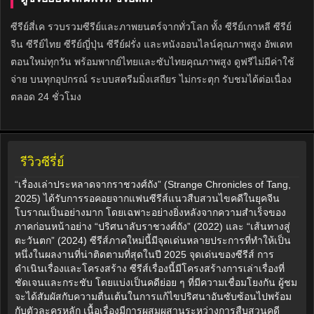
ซีรีย์สี่เค รวบรวมซีรีย์และภาพยนตร์จากทั่วโลก ทั้ง ซีรีย์เกาหลี ซีรีย์
จีน ซีรีย์ไทย ซีรีย์ญี่ปุ่น ซีรีย์ฝรั่ง และหนังออนไลน์คุณภาพสูง อัพเดท
ตอนใหม่ทุกวัน พร้อมพากย์ไทยและซับไทยคุณภาพสูง ดูฟรีไม่มีค่าใช้
จ่าย บนทุกอุปกรณ์ ระบบสตรีมมิ่งเสถียร ไม่กระตุก รับชมได้ต่อเนื่อง
ตลอด 24 ชั่วโมง
รีวิวซีรี่ย์
“เรื่องเล่าประหลาดจากราชวงศ์ถัง” (Strange Chronicles of Tang,
2025) ได้รับการรอคอยจากแฟนซีรีส์แนวสืบสวนไขคดีในยุคจีน
โบราณเป็นอย่างมาก โดยเฉพาะอย่างยิ่งหลังจากความสำเร็จของ
ภาคก่อนหน้าอย่าง “ปริศนาลับราชวงศ์ถัง” (2022) และ “เส้นทางสู่
ตะวันตก” (2024) ซีรีส์ภาคใหม่นี้มีจุดเด่นหลายประการที่ทำให้เป็น
หนึ่งในผลงานที่น่าติดตามที่สุดในปี 2025 จุดเด่นของซีรีส์ การ
ดำเนินเรื่องและโครงสร้าง ซีรีส์เรื่องนี้มีโครงสร้างการเล่าเรื่องที่
ชัดเจนและกระชับ โดยแบ่งเป็นคดีย่อย ๆ ที่มีความเชื่อมโยงกัน ผู้ชม
จะได้สัมผัสกับความตื่นเต้นในการแก้ไขปริศนาอันซับซ้อนไปพร้อม
กับตัวละครหลัก เนื้อเรื่องมีการผสมผสานระหว่างการสืบสวนคดี