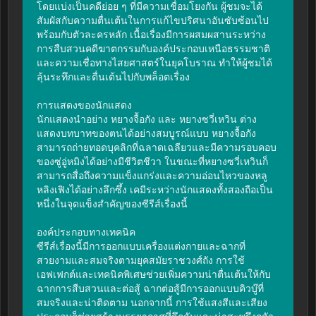
โดยแบ่งเป็นคดีย่อย ๆ ที่มีความเชื่อมโยงกัน ผู้ชมจะได้
สัมผัสกับความตื่นเต้นในการแก้ไขปริศนาอันซับซ้อนไป
พร้อมกับตัวละครหลัก เนื้อเรื่องมีการผสมผสานระหว่าง
การสืบสวนคดีฆาตกรรมกับองค์ประกอบเหนือธรรมชาติ
และความเชื่อทางไสยศาสตร์ในยุคโบราณ ทำให้ผู้ชมได้
ลุ้นระทึกและตื่นเต้นไปกับพล็อตเรื่อง

การแสดงของนักแสดง

นักแสดงนำอย่าง หยางจื้อกัง และ หยางซวี่เหวิน ต่าง
แสดงบทบาทของตนได้อย่างสมบูรณ์แบบ หยางจื้อกัง
สามารถถ่ายทอดบุคลิกที่ฉลาดเฉลียวและมีความรอบคอบ
ของซู่อู่หมิงได้อย่างมีชีวิตชีวา ในขณะที่หยางซวี่เหวินก็
สามารถสื่อถึงความแข็งแกร่งและความอ่อนไหวของหลู
หลิงเฟิงได้อย่างลึกซึ้ง เคมีระหว่างนักแสดงทั้งสองถือเป็น
หนึ่งในจุดแข็งสำคัญของซีรีส์เรื่องนี้

องค์ประกอบทางเทคนิค

ซีรีส์เรื่องนี้มีการออกแบบเครื่องแต่งกายและฉากที่
สวยงามและสมจริงตามยุคสมัยราชวงศ์ถัง การใช้
เอฟเฟกต์และเทคนิคพิเศษช่วยเพิ่มความน่าตื่นเต้นให้กับ
ฉากการสืบสวนและต่อสู้ ฉากต่อสู้มีการออกแบบคิวบู๊ที่
สมจริงและน่าติดตาม นอกจากนี้ การใช้แสงสีและเสียง