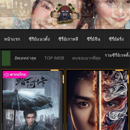
หน้าแรก
ซีรีย์แนวตั้ง
ซีรี่ย์เกาหลี
ซีรี่ย์จีน
ซีรี่ย์ฝรั่ง
รวมซีรี่ย์เรตติ
อัพเดทล่าสุด
TOP IMDB
คนชอบมากที่สุด
พากย์ไทย
พากย์ไท
8.0
8.0
ตำนานนทีมืด (2025) Blood River
Blood River ซับไทย (2025) ตำนาน