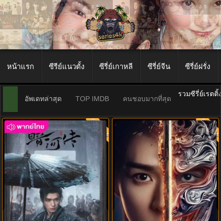
หน้าแรก
ซีรีย์แนวตั้ง
ซีรี่ย์เกาหลี
ซีรี่ย์จีน
ซีรี่ย์ฝรั่ง
รวมซีรี่ย์เรตติ
อัพเดทล่าสุด
TOP IMDB
คนชอบมากที่สุด
พากย์ไทย
พากย์ไท
8.0
8.0
ตำนานนทีมืด (2025) Blood River
Blood River ซับไทย (2025) ตำนาน