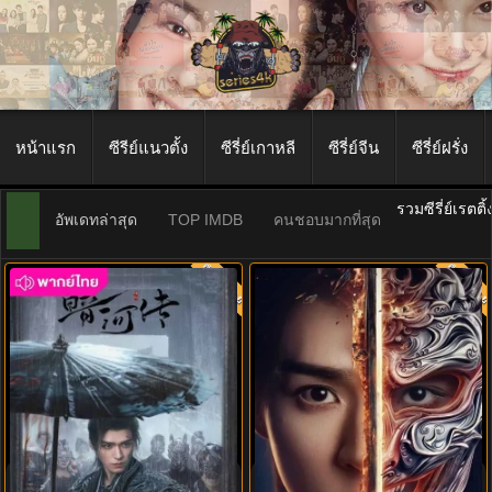
หน้าแรก
ซีรีย์แนวตั้ง
ซีรี่ย์เกาหลี
ซีรี่ย์จีน
ซีรี่ย์ฝรั่ง
รวมซีรี่ย์เรตติ
อัพเดทล่าสุด
TOP IMDB
คนชอบมากที่สุด
พากย์ไทย
พากย์ไท
8.0
8.0
ตำนานนทีมืด (2025) Blood River
Blood River ซับไทย (2025) ตำนาน