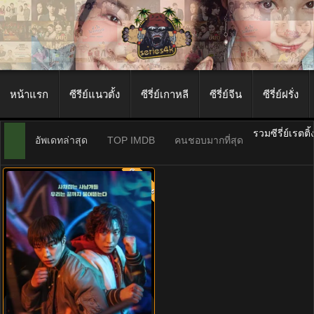
หน้าแรก
ซีรีย์แนวตั้ง
ซีรี่ย์เกาหลี
ซีรี่ย์จีน
ซีรี่ย์ฝรั่ง
รวมซีรี่ย์เรตติ
อัพเดทล่าสุด
TOP IMDB
คนชอบมากที่สุด
พากย์ไทย
8.0
ดูซีรี่ย์เกาหลี บลัดฮาวด์ (2023)