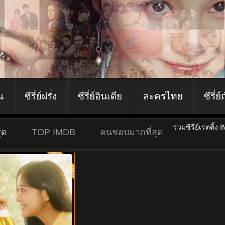
ีน
ซีรี่ย์ฝรั่ง
ซีรี่ย์อินเดีย
ละครไทย
ซีรี่ย์
รวมซีรี่ย์เรตติ้ง 
ุด
TOP IMDB
คนชอบมากที่สุด
พากย์ไทย