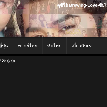
ดูซีรี่ย์ Brewing-Love-ซั
ญี่ปุ่น
พากย์ไทย
ซับไทย
เกี่ยวกับเรา
IMDb สูงสุด