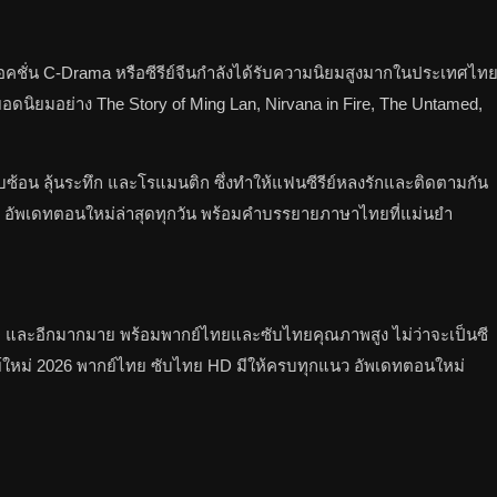
ละแอคชั่น C-Drama หรือซีรีย์จีนกำลังได้รับความนิยมสูงมากในประเทศไท
จีนยอดนิยมอย่าง The Story of Ming Lan, Nirvana in Fire, The Untamed,
ซับซ้อน ลุ้นระทึก และโรแมนติก ซึ่งทำให้แฟนซีรีย์หลงรักและติดตามกัน
ทย HD อัพเดทตอนใหม่ล่าสุดทุกวัน พร้อมคำบรรยายภาษาไทยที่แม่นยำ
isney+ และอีกมากมาย พร้อมพากย์ไทยและซับไทยคุณภาพสูง ไม่ว่าจะเป็นซี
ซีรีย์ใหม่ 2026 พากย์ไทย ซับไทย HD มีให้ครบทุกแนว อัพเดทตอนใหม่