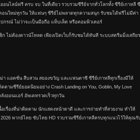
์ออนไลน์ฟรี ครบ จบ ในที่เดียว รวบรวมซีรีย์จากทั่วโลกทั้ง ซีรีย์เกาหลี ซ
พเดทตอนใหม่ทุกวัน ให้แฟนๆ ซีรีย์ไม่พลาดทุกความสนุก รับชมได้ฟรีไม่มีค่า
กรณ์ ไม่ว่าจะเป็นมือถือ แท็บเล็ต หรือคอมพิวเตอร์
ก ไม่ต้องดาวน์โหลด เพียงเปิดเว็บก็รับชมได้ทันที ระบบสตรีมมิ่งเสถีย
ม่า แอคชั่น สืบสวน สยองขวัญ และแฟนตาซี ซีรีย์เกาหลีทุกเรื่องมีให้
ดตามซีรีย์ยอดนิยมอย่าง Crash Landing on You, Goblin, My Love
ำลังออนแอร์ อัพเดทรวดเร็วทุกวัน
้อเรื่องที่น่าติดตาม นักแสดงหน้าตาดี และการถ่ายทำที่สวยงาม ทำให้
ใหม่ 2026 พากย์ไทย ซับไทย HD รวบรวมซีรีย์เกาหลีครบทุกแนวไว้ให้คุณรั