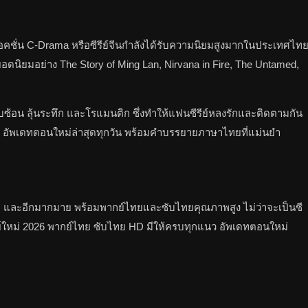
ละแอคชั่น C-Drama หรือซีรีย์จีนกำลังได้รับความนิยมสูงมากในประเทศไท
จีนยอดนิยมอย่าง The Story of Ming Lan, Nirvana in Fire, The Untamed,
ซับซ้อน ลุ้นระทึก และโรแมนติก ซึ่งทำให้แฟนซีรีย์หลงรักและติดตามกัน
ทย HD อัพเดทตอนใหม่ล่าสุดทุกวัน พร้อมคำบรรยายภาษาไทยที่แม่นยำ
isney+ และอีกมากมาย พร้อมพากย์ไทยและซับไทยคุณภาพสูง ไม่ว่าจะเป็นซี
ซีรีย์ใหม่ 2026 พากย์ไทย ซับไทย HD มีให้ครบทุกแนว อัพเดทตอนใหม่