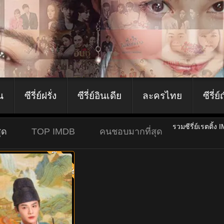
ีน
ซีรี่ย์ฝรั่ง
ซีรี่ย์อินเดีย
ละครไทย
ซีรี่ย์
รวมซีรี่ย์เรตติ้ง 
ุด
TOP IMDB
คนชอบมากที่สุด
พากย์ไทย