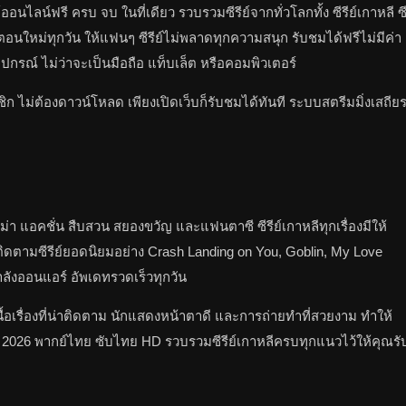
์ออนไลน์ฟรี ครบ จบ ในที่เดียว รวบรวมซีรีย์จากทั่วโลกทั้ง ซีรีย์เกาหลี ซ
พเดทตอนใหม่ทุกวัน ให้แฟนๆ ซีรีย์ไม่พลาดทุกความสนุก รับชมได้ฟรีไม่มีค่า
กรณ์ ไม่ว่าจะเป็นมือถือ แท็บเล็ต หรือคอมพิวเตอร์
ก ไม่ต้องดาวน์โหลด เพียงเปิดเว็บก็รับชมได้ทันที ระบบสตรีมมิ่งเสถีย
ม่า แอคชั่น สืบสวน สยองขวัญ และแฟนตาซี ซีรีย์เกาหลีทุกเรื่องมีให้
ดตามซีรีย์ยอดนิยมอย่าง Crash Landing on You, Goblin, My Love
ำลังออนแอร์ อัพเดทรวดเร็วทุกวัน
้อเรื่องที่น่าติดตาม นักแสดงหน้าตาดี และการถ่ายทำที่สวยงาม ทำให้
ใหม่ 2026 พากย์ไทย ซับไทย HD รวบรวมซีรีย์เกาหลีครบทุกแนวไว้ให้คุณรั