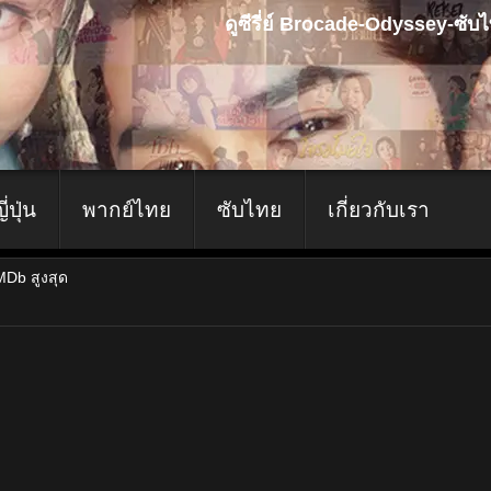
ดูซีรี่ย์ Brocade-Odyssey-ซั
ญี่ปุ่น
พากย์ไทย
ซับไทย
เกี่ยวกับเรา
IMDb สูงสุด