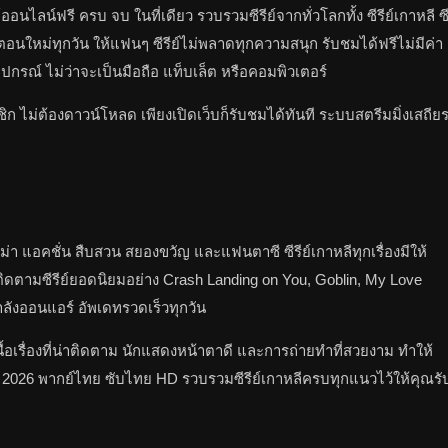
์ออนไลน์ฟรี ครบ จบ ในที่เดียว รวบรวมซีรีย์จากทั่วโลกทั้ง ซีรีย์เกาหลี ซ
พเดทตอนใหม่ทุกวัน ให้แฟนๆ ซีรีย์ไม่พลาดทุกความสนุก รับชมได้ฟรีไม่มีค่า
กรณ์ ไม่ว่าจะเป็นมือถือ แท็บเล็ต หรือคอมพิวเตอร์
ก ไม่ต้องดาวน์โหลด เพียงเปิดเว็บก็รับชมได้ทันที ระบบสตรีมมิ่งเสถีย
ม่า แอคชั่น สืบสวน สยองขวัญ และแฟนตาซี ซีรีย์เกาหลีทุกเรื่องมีให้
ดตามซีรีย์ยอดนิยมอย่าง Crash Landing on You, Goblin, My Love
ำลังออนแอร์ อัพเดทรวดเร็วทุกวัน
้อเรื่องที่น่าติดตาม นักแสดงหน้าตาดี และการถ่ายทำที่สวยงาม ทำให้
ใหม่ 2026 พากย์ไทย ซับไทย HD รวบรวมซีรีย์เกาหลีครบทุกแนวไว้ให้คุณรั