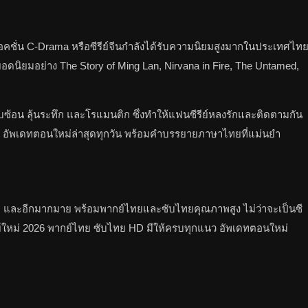
ละแอคชั่น C-Drama หรือซีรีย์จีนกำลังได้รับความนิยมสูงมากในประเทศไท
จีนยอดนิยมอย่าง The Story of Ming Lan, Nirvana in Fire, The Untamed,
ซับซ้อน ลุ้นระทึก และโรแมนติก ซึ่งทำให้แฟนซีรีย์หลงรักและติดตามกัน
ทย HD อัพเดทตอนใหม่ล่าสุดทุกวัน พร้อมคำบรรยายภาษาไทยที่แม่นยำ
isney+ และอีกมากมาย พร้อมพากย์ไทยและซับไทยคุณภาพสูง ไม่ว่าจะเป็นซี
ซีรีย์ใหม่ 2026 พากย์ไทย ซับไทย HD มีให้ครบทุกแนว อัพเดทตอนใหม่