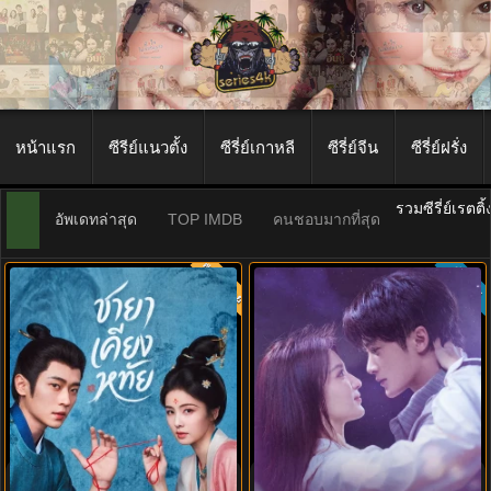
หน้าแรก
ซีรีย์แนวตั้ง
ซีรี่ย์เกาหลี
ซีรี่ย์จีน
ซีรี่ย์ฝรั่ง
รวมซีรี่ย์เรตติ
อัพเดทล่าสุด
TOP IMDB
คนชอบมากที่สุด
พากย์ไทย
ซับไทย
9.0
10.0
ดูซีรี่ย์จีน The First Jasmine ชายา
Love Has Fireworks ซับไทย (2026)