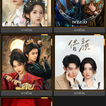
ดู The Embroidered Truth ลิขิตปัก
บันทึกคดีแดนใต้ (2026) Archives:
พยับเมฆ (2026) ซับไทย
TH EP. 24
The Nanyang Mystery EP.1-36
TH EP. 33
พากย์ไทย
พากย์ไทย
พากย์ไทย
พากย์ไท
8.0
9.0
กรงขังแห่งเงา (2026) Cage of
Visage and Soul ซับไทย (2026)
Shadows พากย์ไทย EP.1-23 (จบ)
TH EP. 23
ลิขิตรักสลับโฉม EP.1-24 (จบ)
TH EP. 24
พากย์ไทย
พากย์ไทย
พากย์ไทย
8.8