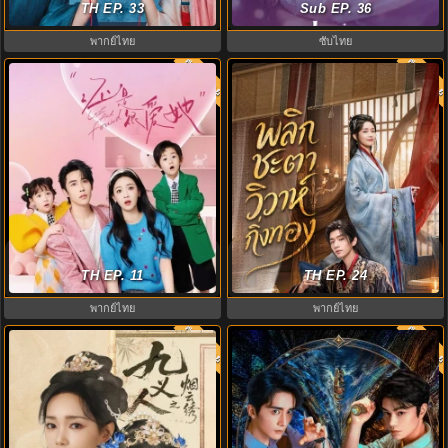
เคียงหทัย (2026) ซับไทย
TH EP. 33
เมื่อรักส่องประกาย EP.1-36
Sub EP. 36
พากย์ไทย
ซับไทย
พากย์ไทย
พากย์ไท
7.9
Lost And Found เพราะใจยังมีเธอ
พลิกชะตาวิวาห์กิ่งทอง (2026)
(2024) พากย์ไทย EP.1-23 (จบ)
TH EP. 11
Daughter of Fortune พากย์ไทย
TH EP. 24
พากย์ไทย
พากย์ไทย
พากย์ไทย
พากย์ไท
9.0