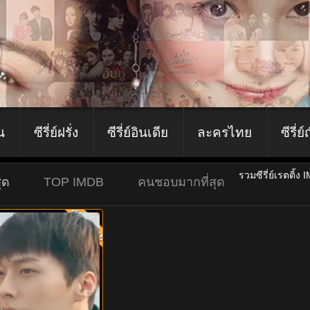
ีน
ซีรี่ย์ฝรั่ง
ซีรี่ย์อินเดีย
ละครไทย
ซีรี่ย์
รวมซีรี่ย์เรตติ้ง 
ุด
TOP IMDB
คนชอบมากที่สุด
พากย์ไทย