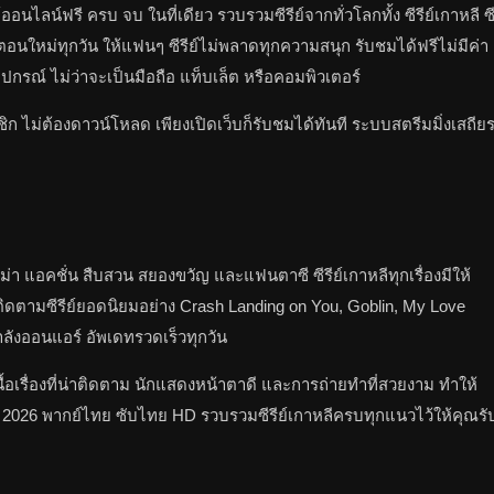
์ออนไลน์ฟรี ครบ จบ ในที่เดียว รวบรวมซีรีย์จากทั่วโลกทั้ง ซีรีย์เกาหลี ซ
พเดทตอนใหม่ทุกวัน ให้แฟนๆ ซีรีย์ไม่พลาดทุกความสนุก รับชมได้ฟรีไม่มีค่า
กรณ์ ไม่ว่าจะเป็นมือถือ แท็บเล็ต หรือคอมพิวเตอร์
ก ไม่ต้องดาวน์โหลด เพียงเปิดเว็บก็รับชมได้ทันที ระบบสตรีมมิ่งเสถีย
ม่า แอคชั่น สืบสวน สยองขวัญ และแฟนตาซี ซีรีย์เกาหลีทุกเรื่องมีให้
ดตามซีรีย์ยอดนิยมอย่าง Crash Landing on You, Goblin, My Love
ำลังออนแอร์ อัพเดทรวดเร็วทุกวัน
้อเรื่องที่น่าติดตาม นักแสดงหน้าตาดี และการถ่ายทำที่สวยงาม ทำให้
ใหม่ 2026 พากย์ไทย ซับไทย HD รวบรวมซีรีย์เกาหลีครบทุกแนวไว้ให้คุณรั