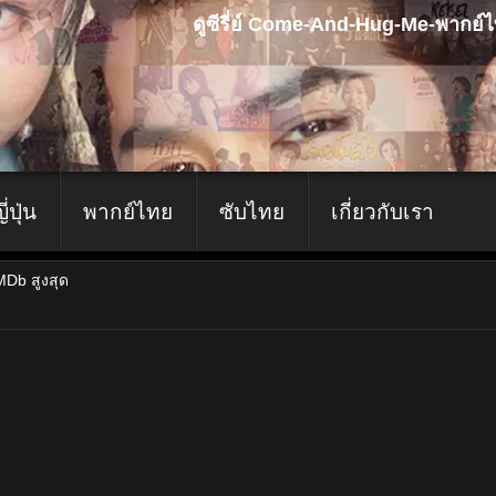
ดูซีรี่ย์ Come-And-Hug-Me-พากย์
ญี่ปุ่น
พากย์ไทย
ซับไทย
เกี่ยวกับเรา
IMDb สูงสุด