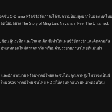
ละแอคชั่น C-Drama หรือซีรีย์จีนกำลังได้รับความนิยมสูงมากในประเทศไท
จีนยอดนิยมอย่าง The Story of Ming Lan, Nirvana in Fire, The Untamed,
ซับซ้อน ลุ้นระทึก และโรแมนติก ซึ่งทำให้แฟนซีรีย์หลงรักและติดตามกัน
ทย HD อัพเดทตอนใหม่ล่าสุดทุกวัน พร้อมคำบรรยายภาษาไทยที่แม่นยำ
isney+ และอีกมากมาย พร้อมพากย์ไทยและซับไทยคุณภาพสูง ไม่ว่าจะเป็นซี
ซีรีย์ใหม่ 2026 พากย์ไทย ซับไทย HD มีให้ครบทุกแนว อัพเดทตอนใหม่