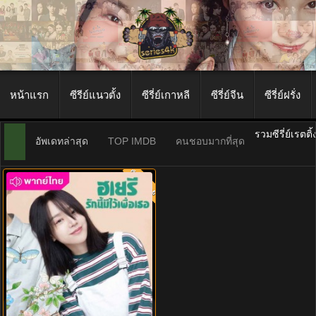
หน้าแรก
ซีรีย์แนวตั้ง
ซีรี่ย์เกาหลี
ซีรี่ย์จีน
ซีรี่ย์ฝรั่ง
รวมซีรี่ย์เรตติ
อัพเดทล่าสุด
TOP IMDB
คนชอบมากที่สุด
พากย์ไทย
7.0
ฮเยรี รักนี้มีไว้เพื่อเธอ Dear Hyeri