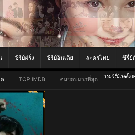
ีน
ซีรี่ย์ฝรั่ง
ซีรี่ย์อินเดีย
ละครไทย
ซีรี่ย์
รวมซีรี่ย์เรตติ้ง 
ุด
TOP IMDB
คนชอบมากที่สุด
พากย์ไทย