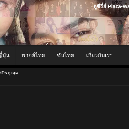
ดูซีรี่ย์ Plaza
ญี่ปุ่น
พากย์ไทย
ซับไทย
เกี่ยวกับเรา
IMDb สูงสุด