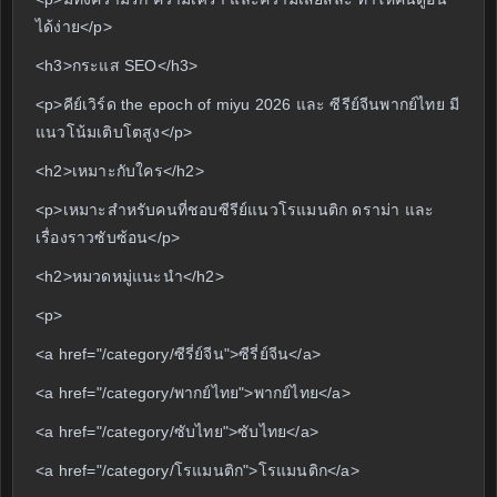
ได้ง่าย</p>
<h3>กระแส SEO</h3>
<p>คีย์เวิร์ด the epoch of miyu 2026 และ ซีรีย์จีนพากย์ไทย มี
แนวโน้มเติบโตสูง</p>
<h2>เหมาะกับใคร</h2>
<p>เหมาะสำหรับคนที่ชอบซีรีย์แนวโรแมนติก ดราม่า และ
เรื่องราวซับซ้อน</p>
<h2>หมวดหมู่แนะนำ</h2>
<p>
<a href="/category/ซีรี่ย์จีน">ซีรี่ย์จีน</a>
<a href="/category/พากย์ไทย">พากย์ไทย</a>
<a href="/category/ซับไทย">ซับไทย</a>
<a href="/category/โรแมนติก">โรแมนติก</a>