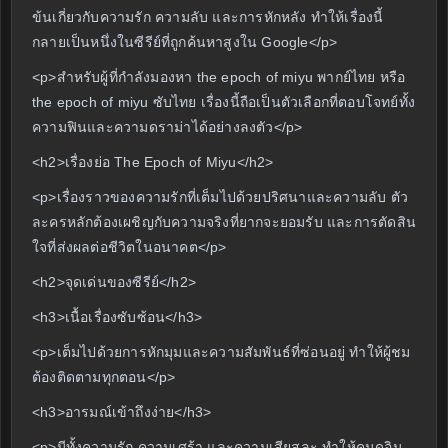
ข้นเกี่ยวกับความรัก ความลับ และการหักหลัง ทำให้เรื่องนี้
กลายเป็นหนึ่งในซีรีย์ที่ถูกค้นหาสูงใน Google</p>
<p>สำหรับผู้ที่กำลังมองหา the epoch of miyu พากย์ไทย หรือ
the epoch of miyu ซับไทย เรื่องนี้ถือเป็นตัวเลือกที่ตอบโจทย์ทั้ง
ความฟินและความดราม่าได้อย่างลงตัว</p>
<h2>เรื่องย่อ The Epoch of Miyu</h2>
<p>เรื่องราวของความรักที่เต็มไปด้วยปริศนาและความลับ ตัว
ละครหลักต้องเผชิญกับความจริงที่ยากจะยอมรับ และการตัดสิน
ใจที่ส่งผลต่อชีวิตในอนาคต</p>
<h2>จุดเด่นของซีรีย์</h2>
<h3>เนื้อเรื่องซับซ้อน</h3>
<p>เต็มไปด้วยการหักมุมและความสัมพันธ์ที่ซ่อนอยู่ ทำให้ผู้ชม
ต้องติดตามทุกตอน</p>
<h3>อารมณ์เข้าถึงง่าย</h3>
<p>มีทั้งความรัก ความเศร้า และความเสียสละ ทำให้คนดูอิน