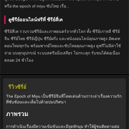
หรือ the epoch of miyu ซับไทย เรื่อ...
ดูซีรีย์ออนไลน์ฟรีที่ ซีรีย์สี่เค
ซีรีย์สี่เค รวบรวมซีรีย์และภาพยนตร์จากทั่วโลก ทั้ง ซีรีย์เกาหลี ซีรีย์
จีน ซีรีย์ไทย ซีรีย์ญี่ปุ่น ซีรีย์ฝรั่ง และหนังออนไลน์คุณภาพสูง อัพเดท
ตอนใหม่ทุกวัน พร้อมพากย์ไทยและซับไทยคุณภาพสูง ดูฟรีไม่มีค่าใช้
จ่าย บนทุกอุปกรณ์ ระบบสตรีมมิ่งเสถียร ไม่กระตุก รับชมได้ต่อเนื่อง
ตลอด 24 ชั่วโมง
รีวิวซีรี่ย์
The Epoch of Miyu เป็นซีรีย์จีนที่โดดเด่นด้านการเล่าเรื่องความรัก
ที่ซับซ้อนและเต็มไปด้วยปมปริศนา
ภาพรวม
การดำเนินเรื่องมีความเข้มข้นและมีจุดหักมุม ทำให้ผู้ชมติดตามต่อ