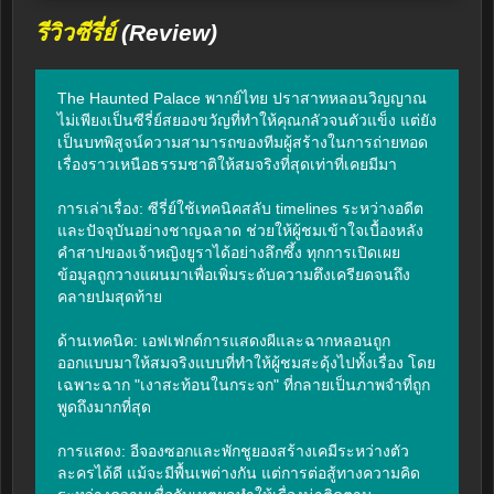
รีวิวซีรี่ย์
(Review)
The Haunted Palace พากย์ไทย ปราสาทหลอนวิญญาณ 
ไม่เพียงเป็นซีรี่ย์สยองขวัญที่ทำให้คุณกลัวจนตัวแข็ง แต่ยัง
เป็นบทพิสูจน์ความสามารถของทีมผู้สร้างในการถ่ายทอด
เรื่องราวเหนือธรรมชาติให้สมจริงที่สุดเท่าที่เคยมีมา

การเล่าเรื่อง: ซีรี่ย์ใช้เทคนิคสลับ timelines ระหว่างอดีต
และปัจจุบันอย่างชาญฉลาด ช่วยให้ผู้ชมเข้าใจเบื้องหลัง
คำสาปของเจ้าหญิงยูราได้อย่างลึกซึ้ง ทุกการเปิดเผย
ข้อมูลถูกวางแผนมาเพื่อเพิ่มระดับความตึงเครียดจนถึง
คลายปมสุดท้าย

ด้านเทคนิค: เอฟเฟกต์การแสดงผีและฉากหลอนถูก
ออกแบบมาให้สมจริงแบบที่ทำให้ผู้ชมสะดุ้งไปทั้งเรื่อง โดย
เฉพาะฉาก "เงาสะท้อนในกระจก" ที่กลายเป็นภาพจำที่ถูก
พูดถึงมากที่สุด

การแสดง: อีจองซอกและพักชูยองสร้างเคมีระหว่างตัว
ละครได้ดี แม้จะมีพื้นเพต่างกัน แต่การต่อสู้ทางความคิด