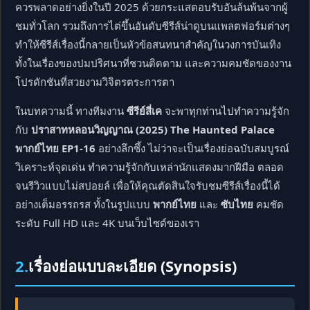
ควรพลาดอย่างยิ่งในปี 2025 ด้วยกระแสตอบรับอันล้นพ้นจากผู้
ชมทั่วโลก รวมถึงการไต่ขึ้นอันดับซีรีส์น่าดูบนแพลตฟอร์มต่างๆ
ทำให้ซีรีส์เรื่องนี้กลายเป็นหัวข้อสนทนาสำคัญในวงการบันเทิง
ทั้งในเรื่องของปมปริศนาที่ชวนติดตาม และความคมชัดของงาน
โปรดักชันที่สวยงามวิจิตรตระการตา
ในบทความนี้ ทางทีมงาน
ซีรีย์สี่เค
จะพาทุกท่านไปทำความรู้จัก
กับ
ปราสาทหลอนวิญญาณ (2025) The Haunted Palace
พากย์ไทย EP1-16
อย่างลึกซึ้ง ไม่ว่าจะเป็นเรื่องย่อฉบับสมบูรณ์
วิเคราะห์จุดเด่น ทำความรู้จักกับเหล่านักแสดงมากฝีมือ ตลอด
จนรีวิวแบบไม่สปอยล์ เพื่อให้คุณตัดสินใจรับชมซีรีส์เรื่องนี้ได้
อย่างเต็มอรรถรส ทั้งในรูปแบบ
พากย์ไทย
และ
ซับไทย
คมชัด
ระดับ Full HD และ 4K บนเว็บไซต์ของเรา
2.
เรื่องย่อแบบละเอียด (Synopsis)