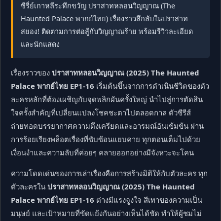
ซีรี่ย์เกาหลีระทึกขวัญ ปราสาทหลอนวิญญาณ (The
Haunted Palace พากย์ไทย) เรื่องราวลึกลับในปราสาท
สยอง! ติดตามการต่อสู้กับวิญญาณร้าย พร้อมรีวิวละเอียด
และนักแสดง
เรื่องราวของ
ปราสาทหลอนวิญญาณ (2025) The Haunted
Palace พากย์ไทย EP1-16
เริ่มต้นขึ้นจากการดำเนินชีวิตของตัว
ละครหลักที่ต้องเผชิญกับจุดพลิกผันครั้งใหญ่ นำไปสู่การตัดสิน
ใจครั้งสำคัญที่เปลี่ยนแปลงโชคชะตาไปตลอดกาล ตัวซีรีส์
ถ่ายทอดบรรยากาศความตึงเครียดและอารมณ์อันเข้มข้น ผ่าน
การร้อยเรียงพล็อตเรื่องที่ซับซ้อนแยบคาย ทุกตอนเต็มไปด้วย
เงื่อนงำและความลับที่ค่อยๆ คลายออกอย่างมีจังหวะจะโคน
ความโดดเด่นของการเล่าเรื่องคือการสร้างมิติให้กับตัวละคร ทุก
ตัวละครใน
ปราสาทหลอนวิญญาณ (2025) The Haunted
Palace พากย์ไทย EP1-16
ต่างมีแรงจูงใจ สีเทาของความเป็น
มนุษย์ และเป้าหมายที่ขัดแย้งกันอย่างเห็นได้ชัด ทำให้ผู้ชมไม่