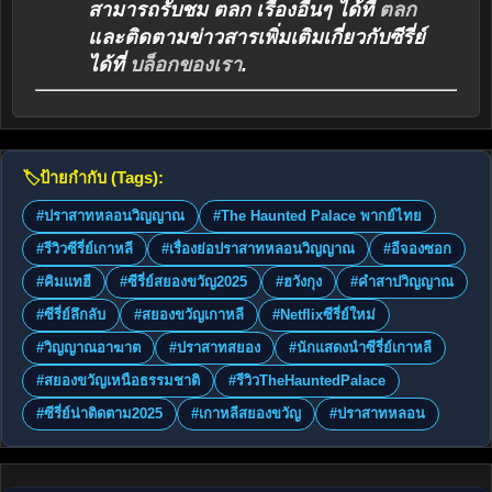
สามารถรับชม ตลก เรื่องอื่นๆ ได้ที่
ตลก
และติดตามข่าวสารเพิ่มเติมเกี่ยวกับซีรี่ย์
ได้ที่
บล็อกของเรา
.
🏷️
ป้ายกำกับ (Tags):
#ปราสาทหลอนวิญญาณ
#The Haunted Palace พากย์ไทย
#รีวิวซีรี่ย์เกาหลี
#เรื่องย่อปราสาทหลอนวิญญาณ
#อีจองซอก
#คิมแทฮี
#ซีรี่ย์สยองขวัญ2025
#ฮวังกุง
#คำสาปวิญญาณ
#ซีรี่ย์ลึกลับ
#สยองขวัญเกาหลี
#Netflixซีรี่ย์ใหม่
#วิญญาณอาฆาต
#ปราสาทสยอง
#นักแสดงนำซีรี่ย์เกาหลี
#สยองขวัญเหนือธรรมชาติ
#รีวิวTheHauntedPalace
#ซีรี่ย์น่าติดตาม2025
#เกาหลีสยองขวัญ
#ปราสาทหลอน