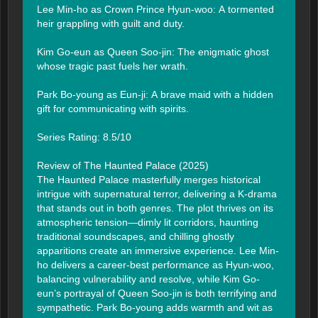
Lee Min-ho as Crown Prince Hyun-woo: A tormented 
heir grappling with guilt and duty.

Kim Go-eun as Queen Soo-jin: The enigmatic ghost 
whose tragic past fuels her wrath.

Park Bo-young as Eun-ji: A brave maid with a hidden 
gift for communicating with spirits.

Series Rating: 8.5/10

Review of The Haunted Palace (2025)

The Haunted Palace masterfully merges historical 
intrigue with supernatural terror, delivering a K-drama 
that stands out in both genres. The plot thrives on its 
atmospheric tension—dimly lit corridors, haunting 
traditional soundscapes, and chilling ghostly 
apparitions create an immersive experience. Lee Min-
ho delivers a career-best performance as Hyun-woo, 
balancing vulnerability and resolve, while Kim Go-
eun’s portrayal of Queen Soo-jin is both terrifying and 
sympathetic. Park Bo-young adds warmth and wit as 