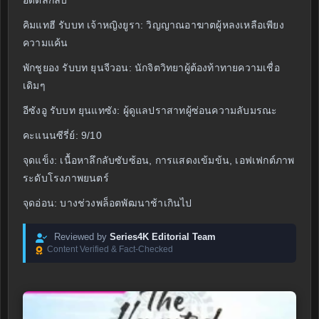
อดีตลึกลับ
คิมแทฮี รับบท เจ้าหญิงยูรา: วิญญาณอาฆาตผู้หลงเหลือเพียง
ความแค้น
พักชูยอง รับบท ยุนจีวอน: นักจิตวิทยาผู้ต้องท้าทายความเชื่อ
เดิมๆ
อีซังอู รับบท ยุนแทซัง: ผู้ดูแลปราสาทผู้ซ่อนความลับมรณะ
คะแนนซีรี่ย์: 9/10
จุดแข็ง: เนื้อหาลึกลับซับซ้อน, การแสดงเข้มข้น, เอฟเฟกต์ภาพ
ระดับโรงภาพยนตร์
จุดอ่อน: บางช่วงพล็อตพัฒนาช้าเกินไป
Reviewed by
Series4K Editorial Team
Content Verified & Fact-Checked