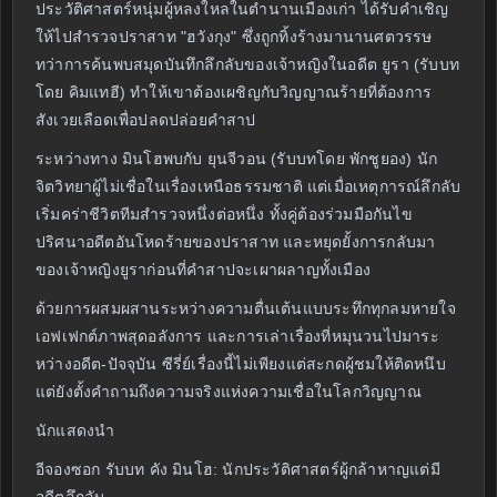
ประวัติศาสตร์หนุ่มผู้หลงใหลในตำนานเมืองเก่า ได้รับคำเชิญ
ให้ไปสำรวจปราสาท "ฮวังกุง" ซึ่งถูกทิ้งร้างมานานศตวรรษ
ทว่าการค้นพบสมุดบันทึกลึกลับของเจ้าหญิงในอดีต ยูรา (รับบท
โดย คิมแทฮี) ทำให้เขาต้องเผชิญกับวิญญาณร้ายที่ต้องการ
สังเวยเลือดเพื่อปลดปล่อยคำสาป
ระหว่างทาง มินโฮพบกับ ยุนจีวอน (รับบทโดย พักชูยอง) นัก
จิตวิทยาผู้ไม่เชื่อในเรื่องเหนือธรรมชาติ แต่เมื่อเหตุการณ์ลึกลับ
เริ่มคร่าชีวิตทีมสำรวจหนึ่งต่อหนึ่ง ทั้งคู่ต้องร่วมมือกันไข
ปริศนาอดีตอันโหดร้ายของปราสาท และหยุดยั้งการกลับมา
ของเจ้าหญิงยูราก่อนที่คำสาปจะเผาผลาญทั้งเมือง
ด้วยการผสมผสานระหว่างความตื่นเต้นแบบระทึกทุกลมหายใจ
เอฟเฟกต์ภาพสุดอลังการ และการเล่าเรื่องที่หมุนวนไปมาระ
หว่างอดีต-ปัจจุบัน ซีรี่ย์เรื่องนี้ไม่เพียงแต่สะกดผู้ชมให้ติดหนึบ
แต่ยังตั้งคำถามถึงความจริงแห่งความเชื่อในโลกวิญญาณ
นักแสดงนำ
อีจองซอก รับบท คัง มินโฮ: นักประวัติศาสตร์ผู้กล้าหาญแต่มี